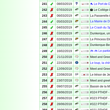
✓
241
08/03/2019
🐬 Le Port de 
✗
242
07/03/2019
🏫 Le Collège 
✗
243
06/03/2019
La Passerelle
✓
La Mairie de D
244
05/03/2019
✓
245
04/03/2019
Le Crash du S
✗
246
03/03/2019
Dunkerque, un
✗
247
02/03/2019
Le Princess El
✗
Dunkerque-Be
248
28/02/2019
✓
🚲 🚲 Le parki
249
16/02/2019
✗
250
21/11/2018
Meet and Greet
✓
251
22/10/2018
Le loup, la ch
✗
252
12/09/2018
Meet and Greet
✗
253
22/08/2018
Le trésor de J
✗
254
23/07/2018
Meet and greet
✗
255
09/07/2018
Bassin de la M
✗
256
28/06/2018
#324 PTHDF - 
✗
257
28/06/2018
#323 PTHDF - 
✗
258
28/06/2018
#322 PTHDF - 