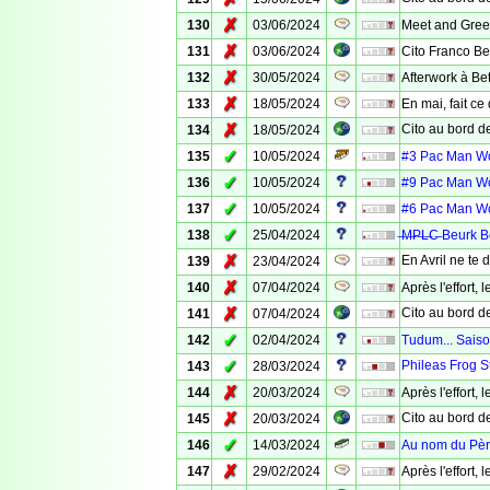
✗
130
03/06/2024
Meet and Greet 
✗
131
03/06/2024
Cito Franco Be
✗
132
30/05/2024
Afterwork à Be
✗
133
18/05/2024
En mai, fait ce 
✗
Cito au bord de 
134
18/05/2024
✓
135
10/05/2024
#3 Pac Man Wor
✓
136
10/05/2024
#9 Pac Man Wor
✓
137
10/05/2024
#6 Pac Man Wor
✓
138
25/04/2024
̶M̶P̶L̶C̶ Beurk 
✗
En Avril ne te d
139
23/04/2024
✗
140
07/04/2024
Après l'effort, l
✗
Cito au bord de
141
07/04/2024
✓
142
02/04/2024
Tudum... Saiso
✓
Phileas Frog St
143
28/03/2024
✗
144
20/03/2024
Après l'effort, l
✗
Cito au bord de 
145
20/03/2024
✓
146
14/03/2024
Au nom du Père,
✗
147
29/02/2024
Après l'effort, 