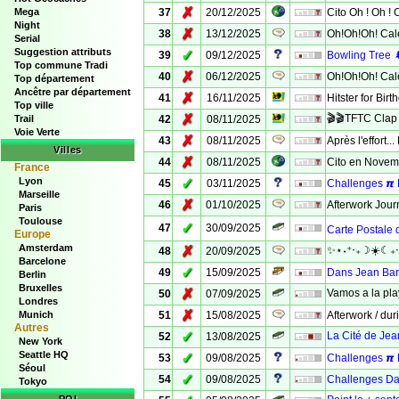
✗
Mega
37
20/12/2025
Cito Oh ! Oh ! 
Night
✗
38
13/12/2025
Oh!Oh!Oh! Cale
Serial
Suggestion attributs
✓
39
09/12/2025
Bowling Tree 
Top commune Tradi
✗
40
06/12/2025
Oh!Oh!Oh! Calen
Top département
Ancêtre par département
✗
41
16/11/2025
Hitster for Bir
Top ville
✗
🎬🎬TFTC Clap 
Trail
42
08/11/2025
Voie Verte
✗
43
08/11/2025
Après l'effort..
Villes
✗
44
08/11/2025
Cito en Novem
France
Lyon
✓
45
03/11/2025
Challenges 𝞹 D
Marseille
✗
46
01/10/2025
Afterwork Jour
Paris
Toulouse
✓
47
30/09/2025
Carte Postale
Europe
Amsterdam
✗
✨⋆˖⁺‧₊☽☀️☾₊‧⁺
48
20/09/2025
Barcelone
✓
49
15/09/2025
Dans Jean Bart, i
Berlin
Bruxelles
✗
Vamos a la play
50
07/09/2025
Londres
✗
Munich
51
15/08/2025
Afterwork / du
Autres
✓
La Cité de Jea
52
13/08/2025
New York
Seattle HQ
✓
53
09/08/2025
Challenges 𝞹 
Séoul
✓
54
09/08/2025
Challenges Da
Tokyo