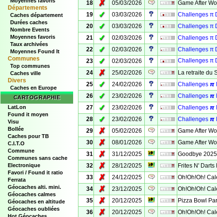
Moyennes favoris
✗
18
05/03/2026
Game After Wor
Départements
✓
19
03/03/2026
Challenges π 
Caches département
Durées caches
✓
20
03/03/2026
Challenges π 
Nombre Events
✓
Moyennes favoris
21
02/03/2026
Challenges π D
Taux archivées
✓
22
02/03/2026
Challenges π D
Moyennes Found It
Communes
✓
Challenges π D
23
02/03/2026
Top communes
✗
24
25/02/2026
La retraite du
Caches ville
Divers
✓
25
24/02/2026
Challenges 𝞹 
Caches en Europe
✓
26
23/02/2026
Challenges 𝞹 
CARTOGRAPHIE
✓
LatLon
27
23/02/2026
Challenges 𝞹 D
Found it moyen
✓
28
23/02/2026
Challenges 𝞹 
Visu
Bollée
✗
29
05/02/2026
Game After Wor
Caches pour TB
✗
30
08/01/2026
Game After Wor
C.I.T.O
Commune
✗
31
31/12/2025
Goodbye 2025 
Communes sans cache
✗
Electronique
32
28/12/2025
Frites N' Darts
Favori / Found it ratio
✗
33
24/12/2025
Oh!Oh!Oh! Cale
Ferrata
Géocaches alti. mini.
✗
34
23/12/2025
Oh!Oh!Oh! Cale
Géocaches calmes
✗
35
20/12/2025
Pizza Bowl Par
Géocaches en altitude
Géocaches oubliées
✗
36
20/12/2025
Oh!Oh!Oh! Cale
Hot Géocaches