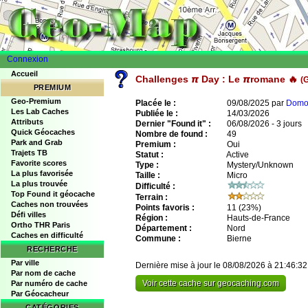
Connexion
Accueil
Challenges 𝞹 Day : Le 𝞹romane 🔥
(
PREMIUM
Geo-Premium
Placée le :
09/08/2025 par
Domo
Les Lab Caches
Publiée le :
14/03/2026
Attributs
Dernier "Found it" :
06/08/2026 - 3 jours
Quick Géocaches
Nombre de found :
49
Park and Grab
Premium :
Oui
Trajets TB
Statut :
Active
Favorite scores
Type :
Mystery/Unknown
La plus favorisée
Taille :
Micro
La plus trouvée
Difficulté :
Top Found it géocache
Terrain :
Caches non trouvées
Points favoris :
11
(23%)
Défi villes
Région :
Hauts-de-France
Ortho THR Paris
Département :
Nord
Caches en difficulté
Commune :
Bierne
RECHERCHE
Par ville
Dernière mise à jour le 08/08/2026 à 21:46:32
Par nom de cache
Voir cette cache sur geocaching.com
Par numéro de cache
Par Géocacheur
CATÉGORIES