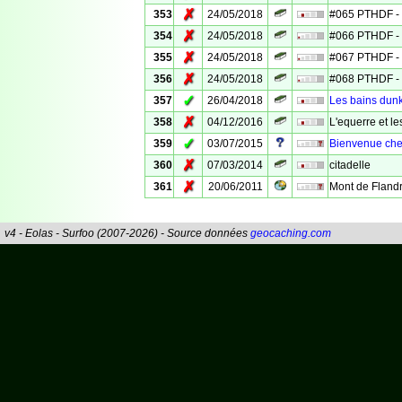
✗
353
24/05/2018
#065 PTHDF - 
✗
354
24/05/2018
#066 PTHDF - 
✗
355
24/05/2018
#067 PTHDF - 
✗
356
24/05/2018
#068 PTHDF - 
✓
357
26/04/2018
Les bains dun
✗
358
04/12/2016
L'equerre et l
✓
359
03/07/2015
Bienvenue chez
✗
360
07/03/2014
citadelle
✗
361
20/06/2011
Mont de Fland
v4 - Eolas - Surfoo (2007-2026) - Source données
geocaching.com