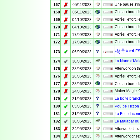
✗
Une pause s'im
167
05/11/2023
✗
Cito au bord de 
168
05/11/2023
✗
Après l'effort, 
169
04/10/2023
✗
Cito au bord de 
170
04/10/2023
✗
Après l'effort, l
171
17/09/2023
✗
Cito au bord de 
172
17/09/2023
✓
꧁༒☬☆•LES 
173
06/09/2023
✓
La Nano d'Malo
174
30/08/2023
✗
Afterwork on t
175
28/08/2023
✗
176
28/06/2023
Après l'effort, l
✗
177
28/06/2023
Cito au bord de
✗
Maker Magic: 
178
24/06/2023
✓
La boîte bran
179
21/06/2023
✓
180
05/06/2023
Poulpe Fiction
✓
181
31/05/2023
La Belle Inco
✓
182
30/05/2023
Le Malabar du 
✗
183
24/05/2023
Afterwork chez
✗
184
25/04/2023
Afterwork chez