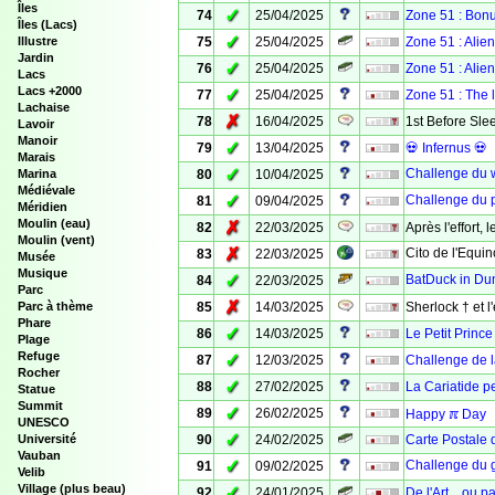
Îles
✓
74
25/04/2025
Zone 51 : Bonu
Îles (Lacs)
✓
Illustre
75
25/04/2025
Zone 51 : Alien
Jardin
✓
76
25/04/2025
Zone 51 : Alien
Lacs
Lacs +2000
✓
77
25/04/2025
Zone 51 : The l
Lachaise
✗
78
16/04/2025
1st Before Sl
Lavoir
Manoir
✓
79
13/04/2025
💀 Infernus 💀
Marais
✓
Challenge du 
Marina
80
10/04/2025
Médiévale
✓
Challenge du pe
81
09/04/2025
Méridien
Moulin (eau)
✗
82
22/03/2025
Après l'effort, l
Moulin (vent)
✗
Cito de l'Equin
83
22/03/2025
Musée
Musique
✓
BatDuck in Dun
84
22/03/2025
Parc
✗
Parc à thème
85
14/03/2025
Sherlock † et l
Phare
✓
86
14/03/2025
Le Petit Princ
Plage
Refuge
✓
87
12/03/2025
Challenge de 
Rocher
✓
88
27/02/2025
La Cariatide p
Statue
Summit
✓
89
26/02/2025
Happy ℼ Day
UNESCO
✓
Université
90
24/02/2025
Carte Postale 
Vauban
✓
Challenge du 
91
09/02/2025
Velib
Village (plus beau)
✓
92
24/01/2025
De l'Art... ou 