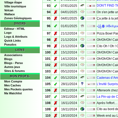
Village étape
✓
DON'T FIND TH
93
07/01/2025
Ville touristique
Volcan
✗
94
04/01/2025
On s'en jette u
Wallace
✗
Zones Géologiques
95
04/01/2025
Ça jette à la j
DIVERS
✓
96
01/01/2025
꧁𒆜✰Bⲉℝ𝘨ᥙⲉȿ
Editeur - HTML
Logo
✗
97
21/12/2024
Pizza Bowl Part
Logs & Attributs
✗
98
21/12/2024
Oh!Oh!Oh! Cale
Quick Links
Pseudos
✗
99
21/12/2024
Cito Oh ! Oh ! 
LIENS
✗
100
15/12/2024
Oh!Oh!Oh! Cale
Associations
✗
101
14/12/2024
Oh!Oh!Oh! Cale
Blogs
Blogs - Perso
✗
102
07/12/2024
Oh!Oh!Oh! Cale
Autres jeux
✗
Sites & forums
103
05/12/2024
Oh!Oh!Oh! Cale
MON PROFIL
✓
104
05/12/2024
Cadenas d’Amou
Mon Compte
✓
105
28/11/2024
L'Invité Surpri
Mes Caches
Mes Pockets queries
✗
106
26/11/2024
Afterwork chez
Ma Watchlist
✓
107
19/11/2024
La Pin-up de 
✗
108
16/11/2024
Après l'effort..
✗
Cito au bord de 
109
16/11/2024
✗
110
18/10/2024
Week end au 