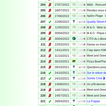
✗
204
27/07/2022
M&G : Rencontr
✗
205
18/07/2022
Rendez-vous à 
✗
Apéro Plage : U
206
27/06/2022
✓
207
22/06/2022
Quality Street A
✗
208
11/05/2022
M & G : Metz tu
✗
209
30/04/2022
M & G : Pique-n
✗
210
30/04/2022
CITO du Littor
✗
211
22/03/2022
Xanax ou évent
✗
212
14/11/2021
Clap dans t'GI
✗
Meet and Greet
213
31/10/2021
✗
214
30/10/2021
Pizza Bowl'Par
✗
215
28/10/2021
Questions pou
✓
216
24/10/2021
Sur le retour d
✓
Soirée Ciné 🎬 
217
24/10/2021
✗
218
14/08/2021
Un p'tit dernie
✗
Meet and Greet 
219
16/07/2021
✗
220
14/07/2021
Meet and Greet
✓
221
28/04/2021
La Frappe