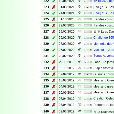
✓
🐟 Exocoetus V
222
12/04/2021
✗
223
31/03/2021
[T&G] 🍴🍷 Le
✓
[T&G] 🍴🍷 Le 
224
24/03/2021
✗
225
31/10/2020
Rendez vous po
✗
226
22/03/2020
Rendez vous po
✗
227
29/02/2020
📅 🥂 Leap Day
✓
228
29/02/2020
Challenge 365
✓
229
27/02/2020
Mémorial des A
✓
230
26/02/2020
Vue sur le Jar
✓
Bonus Adventur
231
20/02/2020
✗
232
20/11/2019
Laac - Le jard
✗
233
13/11/2019
Clap dans t'G
✗
234
02/09/2019
Où irons nous 
✗
235
18/08/2019
Meet and Greet
✗
236
04/08/2019
Meet and gree
✗
Meet and Greet
237
26/06/2019
✗
Creation Cele
238
07/04/2019
✗
239
07/04/2019
Prenons de la 
✗
240
09/03/2019
⛵ La Duchess