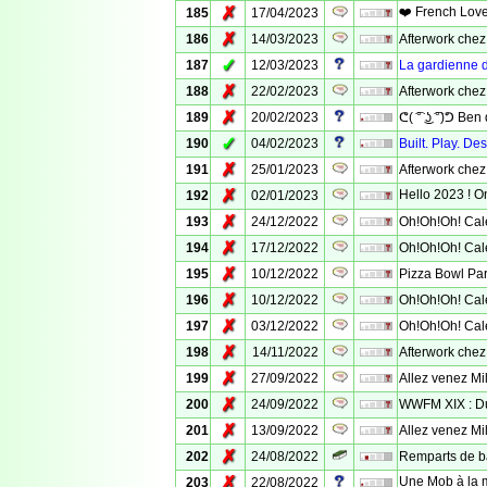
✗
❤️ French Love
185
17/04/2023
✗
186
14/03/2023
Afterwork chez
✓
187
12/03/2023
La gardienne 
✗
188
22/02/2023
Afterwork chez
✗
189
20/02/2023
ᕦ( ͡° ͜ʖ ͡°)ᕤ Ben q
✓
190
04/02/2023
Built. Play. De
✗
191
25/01/2023
Afterwork chez
✗
Hello 2023 ! On
192
02/01/2023
✗
193
24/12/2022
Oh!Oh!Oh! Calen
✗
194
17/12/2022
Oh!Oh!Oh! Calen
✗
195
10/12/2022
Pizza Bowl Part
✗
196
10/12/2022
Oh!Oh!Oh! Calen
✗
197
03/12/2022
Oh!Oh!Oh! Calen
✗
198
14/11/2022
Afterwork chez 
✗
199
27/09/2022
Allez venez Mil
✗
200
24/09/2022
WWFM XIX : Du
✗
201
13/09/2022
Allez venez Mil
✗
202
24/08/2022
Remparts de b
✗
Une Mob à la m
203
22/08/2022