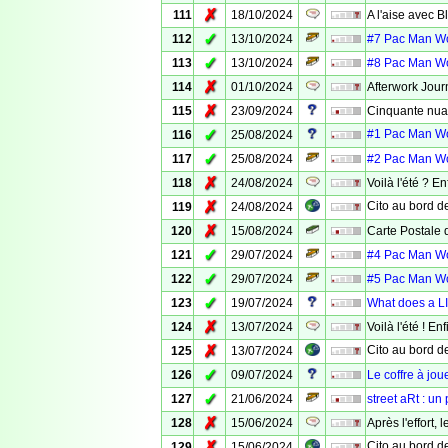
✗
111
18/10/2024
A l'aise avec B
✓
112
13/10/2024
#7 Pac Man Wor
✓
113
13/10/2024
#8 Pac Man Wor
✗
114
01/10/2024
Afterwork Jour
✗
115
23/09/2024
Cinquante nuan
✓
#1 Pac Man Wor
116
25/08/2024
✓
117
25/08/2024
#2 Pac Man Wor
✗
118
24/08/2024
Voilà l'été ? En
✗
Cito au bord de 
119
24/08/2024
✗
120
15/08/2024
Carte Postale 
✓
121
29/07/2024
#4 Pac Man Wor
✓
122
29/07/2024
#5 Pac Man Wor
✓
123
19/07/2024
What does a L
✗
124
13/07/2024
Voilà l'été ! Enf
✗
Cito au bord de 
125
13/07/2024
✓
126
09/07/2024
Le coffre à jou
✓
127
21/06/2024
street aRt : un 
✗
128
15/06/2024
Après l'effort, l
✗
Cito au bord de 
129
15/06/2024