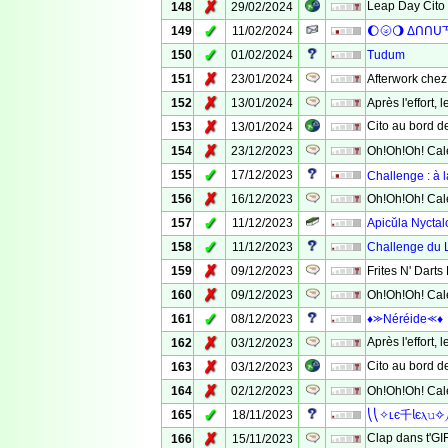
✗
Leap Day Cito 
148
29/02/2024
✓
149
11/02/2024
🌔🌝🌖 Δᑎᑎᑌ
✓
150
01/02/2024
Tudum
✗
151
23/01/2024
Afterwork chez 
✗
152
13/01/2024
Après l'effort, l
✗
Cito au bord de
153
13/01/2024
✗
154
23/12/2023
Oh!Oh!Oh! Cale
✓
155
17/12/2023
Challenge : à l
✗
156
16/12/2023
Oh!Oh!Oh! Cale
✓
157
11/12/2023
Apicŭla Nyctal
✓
158
11/12/2023
Challenge du L
✗
159
09/12/2023
Frites N' Darts 
✗
160
09/12/2023
Oh!Oh!Oh! Cale
✓
161
08/12/2023
♦⪼Néréide⪻♦
✗
Après l'effort, l
162
03/12/2023
✗
Cito au bord de 
163
03/12/2023
✗
164
02/12/2023
Oh!Oh!Oh! Cale
✓
165
18/11/2023
⎝⎝✧ʟє千𝗅єⲗ𝚞✧
✗
Clap dans t'GI
166
15/11/2023