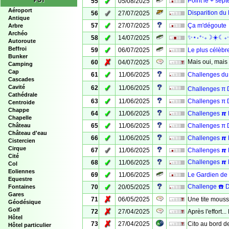
✓
POI
Point le + sep
55
05/08/2025
Aéroport
✓
Disparition du 
56
27/07/2025
Antique
✓
57
27/07/2025
Ça m'dégoute
Arbre
Archéo
✓
✨⋆˖⁺‧₊☽☀️☾₊‧⁺
58
14/07/2025
Autoroute
Beffroi
✓
59
06/07/2025
Le plus célèbr
Bunker
✗
Mais oui, mais o
60
04/07/2025
Camping
Cap
✓
61
11/06/2025
Challenges du 
Cascades
✓
Cavité
62
11/06/2025
Challenges π D
Cathédrale
✓
63
11/06/2025
Challenges π D
Centroide
Chappe
✓
64
11/06/2025
Challenges 𝞹 
Chapelle
✓
Château
65
11/06/2025
Challenges π 
Château d'eau
✓
66
11/06/2025
Challenges 𝞹 
Cistercien
Cirque
✓
67
11/06/2025
Challenges 𝞹 D
Cité
✓
Challenges 𝞹
68
11/06/2025
Col
Eoliennes
✓
69
11/06/2025
Le Gardien de l
Equestre
✓
Challenge ☎️ D
Fontaines
70
20/05/2025
Gares
✗
71
06/05/2025
Une tite mousse
Géodésique
Golf
✗
72
27/04/2025
Après l'effort.
Hôtel
✗
73
27/04/2025
Cito au bord de
Hôtel particulier