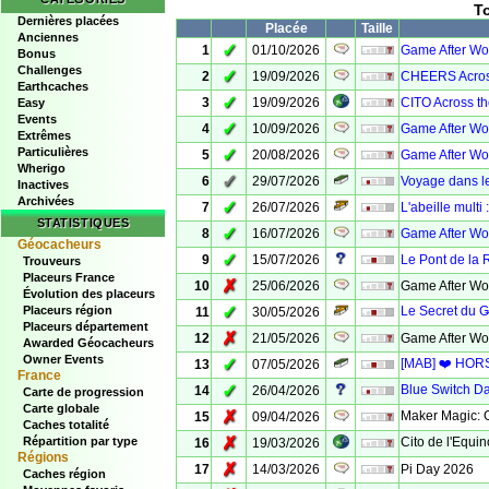
T
Dernières placées
Placée
Taille
Anciennes
✓
1
01/10/2026
Game After Wor
Bonus
Challenges
✓
2
19/09/2026
CHEERS Across 
Earthcaches
✓
3
19/09/2026
CITO Across th
Easy
Events
✓
4
10/09/2026
Game After Wor
Extrêmes
Particulières
✓
5
20/08/2026
Game After Wor
Wherigo
✓
6
29/07/2026
Voyage dans l
Inactives
Archivées
✓
7
26/07/2026
L'abeille multi
STATISTIQUES
✓
8
16/07/2026
Game After Wor
Géocacheurs
✓
9
15/07/2026
Le Pont de la 
Trouveurs
Placeurs France
✗
10
25/06/2026
Game After Wor
Évolution des placeurs
✓
Placeurs région
Le Secret du G̶a̶u
11
30/05/2026
Placeurs département
✗
12
21/05/2026
Game After Wor
Awarded Géocacheurs
Owner Events
✓
[MAB] ❤️ HORS
13
07/05/2026
France
✓
Blue Switch D
14
26/04/2026
Carte de progression
Carte globale
✗
Maker Magic: G
15
09/04/2026
Caches totalité
✗
Répartition par type
Cito de l'Equin
16
19/03/2026
Régions
✗
17
14/03/2026
Pi Day 2026
Caches région