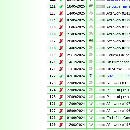
✓
112
18/05/2025
Le Stabernacl
✗
113
14/05/2025
Afterwork #242
✗
114
07/05/2025
Afterwork #239
✗
115
16/04/2025
Afterwork #23
✗
116
21/03/2025
Afterwork #227
✗
117
28/02/2025
Afterwork #223
✗
118
14/02/2025
Afterwork #220 
✗
119
25/12/2024
Coucher de sol
✗
120
14/12/2024
Un Burger san
✗
121
11/10/2024
Un Afterwork, 
✓
122
03/10/2024
Adventure Lab 
✗
123
23/09/2024
Afterwork à Do
✗
124
23/09/2024
Pique-nique au
✗
125
20/09/2024
Pique-nique à
✗
126
12/09/2024
Afterwork #197
✗
127
06/09/2024
Afterwork #196
✗
128
01/09/2024
End of the Cos
✗
129
12/08/2024
Afterwork #192 