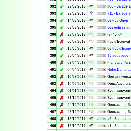
✓
392
22/09/2018
#06 - Balade a
✓
393
22/09/2018
#11 - Balade a
✓
394
14/08/2018
Le Puy Griou
✓
395
08/08/2018
Les églises du
✗
396
28/07/2018
-?- 40 -?-
✗
397
06/07/2018
Puy d'Ecouyat
✓
398
15/06/2018
Le Puy d'Ecou
✓
399
20/04/2018
T5 aquatique -
✗
400
08/04/2018
Planetary Pursu
✓
401
04/04/2018
Notre Dame de
✗
402
16/03/2018
Géo-anniversai
✗
403
15/02/2018
Deux Auvergna
✗
404
01/01/2018
Event souveni
✗
405
31/12/2017
Event souveni
✗
406
24/12/2017
Geocaching Se
✗
407
23/12/2017
Geocaching Sec
✗
408
18/12/2017
#2 - Balade au
✗
409
18/12/2017
#1 - Balade au