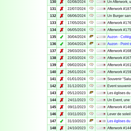
✗
130
02/08/2024
Un Afterwork, u
✗
131
22/07/2024
Afterwork #187
✗
132
08/06/2024
Un Burger san
✗
133
17/05/2024
Afterwork #176
✗
134
06/05/2024
Afterwork #175
✓
135
30/04/2024
Auzon - Collég
✓
136
30/04/2024
Auzon - Point 
✗
137
29/03/2024
Afterwork #168
✗
138
22/03/2024
Afterwork #167
✗
139
09/02/2024
Afterwork #161
✗
140
26/01/2024
Afterwork #159 
✗
141
01/01/2024
Souvenir “Salut
✗
142
31/12/2023
Event souvenir
✗
143
05/12/2023
Les églises du
✗
144
24/11/2023
Un Event, une 
✗
145
09/11/2023
Afterwork #146 
✗
146
03/11/2023
Lever de solei
✓
147
31/10/2023
Les églises du
✗
148
24/10/2023
Afterwork #144