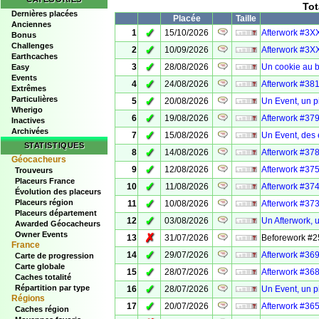
Tot
Dernières placées
Placée
Taille
Anciennes
✓
1
15/10/2026
Afterwork #3XX
Bonus
Challenges
✓
2
10/09/2026
Afterwork #3XX
Earthcaches
✓
3
28/08/2026
Un cookie au 
Easy
Events
✓
4
24/08/2026
Afterwork #381
Extrêmes
Particulières
✓
5
20/08/2026
Un Event, un p
Wherigo
✓
6
19/08/2026
Afterwork #379
Inactives
Archivées
✓
7
15/08/2026
Un Event, des é
STATISTIQUES
✓
8
14/08/2026
Afterwork #378
Géocacheurs
✓
9
12/08/2026
Afterwork #375
Trouveurs
Placeurs France
✓
10
11/08/2026
Afterwork #374
Évolution des placeurs
✓
Placeurs région
11
10/08/2026
Afterwork #373
Placeurs département
✓
12
03/08/2026
Un Afterwork, 
Awarded Géocacheurs
Owner Events
✗
13
31/07/2026
Beforework #2
France
✓
14
29/07/2026
Afterwork #369
Carte de progression
Carte globale
✓
15
28/07/2026
Afterwork #368 
Caches totalité
✓
Répartition par type
16
28/07/2026
Un Event, un p
Régions
✓
17
20/07/2026
Afterwork #365
Caches région