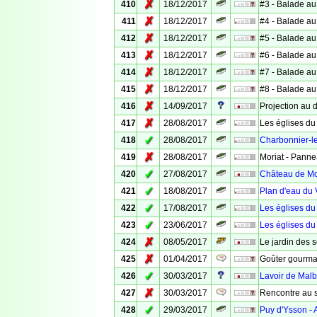
✗
410
18/12/2017
#3 - Balade au
✗
411
18/12/2017
#4 - Balade au
✗
412
18/12/2017
#5 - Balade au
✗
413
18/12/2017
#6 - Balade au
✗
414
18/12/2017
#7 - Balade au
✗
415
18/12/2017
#8 - Balade au
✗
416
14/09/2017
Projection au d
✗
417
28/08/2017
Les églises du
✓
418
28/08/2017
Charbonnier-le
✗
419
28/08/2017
Moriat - Panne
✓
420
27/08/2017
Château de Mo
✓
421
18/08/2017
Plan d'eau du 
✓
422
17/08/2017
Les églises d
✓
423
23/06/2017
Les églises d
✗
424
08/05/2017
Le jardin des 
✗
425
01/04/2017
Goûter gourma
✓
426
30/03/2017
Lavoir de Malba
✗
427
30/03/2017
Rencontre au 
✓
428
29/03/2017
Puy d'Ysson - 