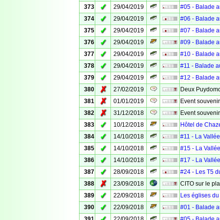
✓
373
29/04/2019
#05 - Balade a
✓
374
29/04/2019
#06 - Balade a
✓
375
29/04/2019
#07 - Balade a
✓
376
29/04/2019
#09 - Balade a
✓
377
29/04/2019
#10 - Balade a
✓
378
29/04/2019
#11 - Balade a
✓
379
29/04/2019
#12 - Balade a
✗
380
27/02/2019
Deux Puydomoi
✗
381
01/01/2019
Event souvenir
✗
382
31/12/2018
Event souveni
✓
383
10/12/2018
Hôtel de Chaz
✓
384
14/10/2018
#11 - La Vallé
✓
385
14/10/2018
#15 - La Vallé
✓
386
14/10/2018
#17 - La Vallé
✓
387
28/09/2018
#24 - Les T5 d
✗
388
23/09/2018
CITO sur le pl
✓
389
22/09/2018
Les églises du
✓
390
22/09/2018
#01 - Balade a
✓
391
22/09/2018
#05 - Balade a