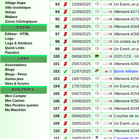
Village étape
✗
93
15/09/2025
Un Event, un p
Ville touristique
✗
94
11/09/2025
Afterwork #271
Volcan
Wallace
✗
95
10/09/2025
Afterwork #270
Zones Géologiques
✗
96
05/09/2025
Afterwork #269 
DIVERS
✗
Editeur - HTML
97
03/09/2025
Afterwork #268
Logo
✗
98
29/08/2025
Un cookie au 
Logs & Attributs
Quick Links
✗
99
26/08/2025
Un Event, un p
Pseudos
✗
100
08/08/2025
2025 CCE - Un 
LIENS
✗
101
25/07/2025
Afterwork #260
Associations
Blogs
✓
102
21/07/2025
Borne milliaire
Blogs - Perso
✗
103
18/07/2025
Afterwork #258
Autres jeux
Sites & forums
✗
104
17/07/2025
Un Event, un p
MON PROFIL
✗
105
04/07/2025
Afterwork #254
Mon Compte
✗
Mes Caches
106
24/06/2025
Afterwork #25
Mes Pockets queries
✗
107
20/06/2025
Afterwork #249
Ma Watchlist
✗
108
09/06/2025
Coucher de sol
✗
109
28/05/2025
Un Event, un 
✗
110
22/05/2025
Afterwork #244
✓
111
18/05/2025
Cascade du trou