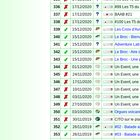
✗
336
17/12/2020
#99 Les T5 du
✗
337
17/12/2020
BAAB #21
✗
338
17/12/2020
#100 Les T5 d
✓
339
15/12/2020
Les Croix d'Au
✓
340
15/12/2020
Le Broc - Bie
✓
341
15/12/2020
Adventure Lab
✓
342
15/12/2020
Le Broc - Aire
✓
343
15/12/2020
Le Broc - Une p
✗
344
01/12/2020
Un Event, une 
✗
345
24/11/2020
Un Event, une 
✗
346
17/11/2020
Un Event, une 
✗
347
10/11/2020
Un Event, une 
✗
348
03/11/2020
Un Event, une 
✗
349
27/10/2020
Un Event, une 
✓
350
03/10/2020
Orgues volcan
✗
351
30/11/2019
CITO sur le pla
✓
352
26/11/2019
#02 - Balade a
✓
353
26/11/2019
#03 - Balade a