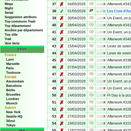
✗
Mega
37
04/05/2026
Afterwork #342
Night
✓
38
01/05/2026
Les Croix d'Au
Serial
Suggestion attributs
✗
39
30/04/2026
Un Event, un p
Top commune Tradi
✗
40
28/04/2026
Afterwork #341
Top département
Ancêtre par département
✗
41
23/04/2026
Un Event, un p
Top ville
✗
Trail
42
17/04/2026
Afterwork #340
Voie Verte
✗
43
15/04/2026
Lever de soleil
Villes
✗
44
13/04/2026
Lever de solei
France
Lyon
✗
45
08/04/2026
Afterwork #338
Marseille
✗
46
07/04/2026
Afterwork #337
Paris
Toulouse
✗
47
25/03/2026
Afterwork #334
Europe
✗
48
23/03/2026
Un Event, un p
Amsterdam
Barcelone
✗
49
19/03/2026
Un Event, un p
Berlin
Bruxelles
✗
50
14/03/2026
Pi Day à la piz
Londres
✗
51
06/03/2026
Afterwork #328 
Munich
Autres
✗
52
03/03/2026
Afterwork #326
New York
✗
53
27/02/2026
Afterwork #325
Seattle HQ
Séoul
✗
54
19/02/2026
Afterwork #322
Tokyo
✗
55
17/02/2026
Afterwork #320