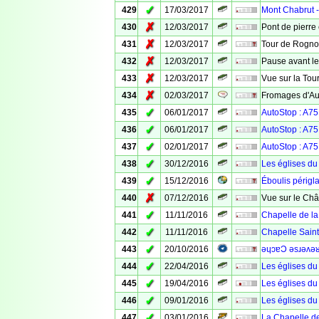
✓
429
17/03/2017
Mont Chabrut -
✗
430
12/03/2017
Pont de pierre
✗
431
12/03/2017
Tour de Rogn
✗
432
12/03/2017
Pause avant l
✗
433
12/03/2017
Vue sur la To
✗
434
02/03/2017
Fromages d'Au
✓
435
06/01/2017
AutoStop : A75 
✓
436
06/01/2017
AutoStop : A75
✓
437
02/01/2017
AutoStop : A75 
✓
438
30/12/2016
Les églises du
✓
439
15/12/2016
Éboulis périgla
✗
440
07/12/2016
Vue sur le Ch
✓
441
11/11/2016
Chapelle de la
✓
442
11/11/2016
Chapelle Sain
✓
443
20/10/2016
ǝɥɔɐϽ ǝsɹǝʌǝ
✓
444
22/04/2016
Les églises du
✓
445
19/04/2016
Les églises du
✓
446
09/01/2016
Les églises du
✓
447
03/01/2016
La Chapelle d