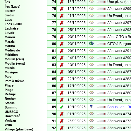
✗
74
13/12/2025
Une pizza (ou
Îles
Îles (Lacs)
✗
75
12/12/2025
Afterwork #299
Illustre
✗
Jardin
76
11/12/2025
Un Event, un p
Lacs
✗
77
03/12/2025
Afterwork #297
Lacs +2000
Lachaise
✗
78
25/11/2025
Afterwork #293
Lavoir
✗
79
23/11/2025
After-CITO à 
Manoir
Marais
✗
80
23/11/2025
CITO à Bergo
Marina
✗
Médiévale
81
20/11/2025
Afterwork #291
Méridien
✗
82
14/11/2025
Afterwork #290
Moulin (eau)
Moulin (vent)
✗
83
13/11/2025
Un Event, un p
Musée
✗
84
05/11/2025
Afterwork #287
Musique
Parc
✗
85
22/10/2025
Afterwork #283
Parc à thème
✗
Phare
86
17/10/2025
Afterwork #28
Plage
✗
87
15/10/2025
Afterwork #280
Refuge
Rocher
✗
88
13/10/2025
Un Event, un p
Statue
✓
89
10/10/2025
Bonus Lab - Ro
Summit
UNESCO
✗
90
01/10/2025
Afterwork #274
Université
✗
Vauban
91
26/09/2025
Afterwork #273
Velib
✗
92
16/09/2025
Afterwork #272 
Village (plus beau)