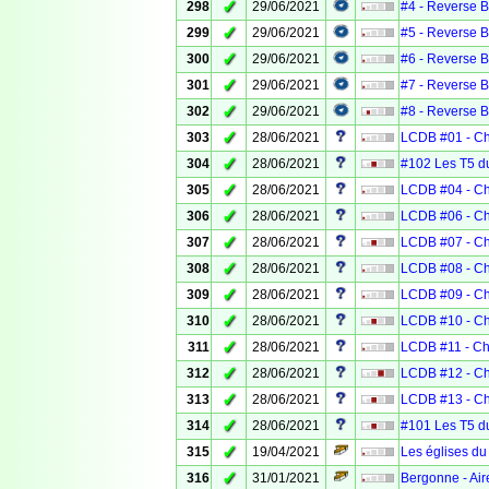
✓
298
29/06/2021
#4 - Reverse 
✓
299
29/06/2021
#5 - Reverse 
✓
300
29/06/2021
#6 - Reverse 
✓
301
29/06/2021
#7 - Reverse 
✓
302
29/06/2021
#8 - Reverse 
✓
303
28/06/2021
LCDB #01 - Ch
✓
304
28/06/2021
#102 Les T5 d
✓
305
28/06/2021
LCDB #04 - Ch
✓
306
28/06/2021
LCDB #06 - Ch
✓
307
28/06/2021
LCDB #07 - Ch
✓
308
28/06/2021
LCDB #08 - Cha
✓
309
28/06/2021
LCDB #09 - Ch
✓
310
28/06/2021
LCDB #10 - Ch
✓
311
28/06/2021
LCDB #11 - Ch
✓
312
28/06/2021
LCDB #12 - Ch
✓
313
28/06/2021
LCDB #13 - Ch
✓
314
28/06/2021
#101 Les T5 du
✓
315
19/04/2021
Les églises du
✓
316
31/01/2021
Bergonne - Air