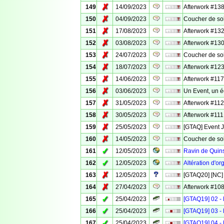
✗
149
14/09/2023
Afterwork #138
✗
150
04/09/2023
Coucher de sol
✗
151
17/08/2023
Afterwork #132 
✗
152
03/08/2023
Afterwork #130
✗
153
24/07/2023
Coucher de sol
✗
154
18/07/2023
Afterwork #123 
✗
155
14/06/2023
Afterwork #117
✗
156
03/06/2023
Un Event, un é
✗
157
31/05/2023
Afterwork #112
✗
158
30/05/2023
Afterwork #111 
✗
159
25/05/2023
[GTAQ] Event 
✗
160
14/05/2023
Coucher de sole
✓
161
12/05/2023
Ravin de Quins
✓
162
12/05/2023
Altération d'o
✗
163
12/05/2023
[GTAQ20] [NC] 
✗
164
27/04/2023
Afterwork #108
✓
165
25/04/2023
[GTAQ19] 02 - 
✓
166
25/04/2023
[GTAQ19] 03 - 
✓
167
25/04/2023
[GTAQ19] 04 - 