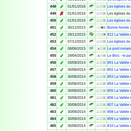
✓
448
01/01/2016
Les églises du
✗
449
01/01/2016
Les églises du
✓
450
01/01/2016
Les églises du
✓
451
30/12/2015
Bonne Année 
✓
452
29/12/2015
#12 La Vallée 
✓
453
07/12/2015
Les églises du
✓
454
08/06/2015
Le pont romain
✓
455
29/04/2015
Le Broc - le p
✓
456
30/08/2014
#01 La Vallée d
✓
457
30/08/2014
#02 La Vallée d
✓
458
30/08/2014
#03 La Vallée 
✓
459
30/08/2014
#04 La Vallée 
✓
460
30/08/2014
#05 La Vallée 
✓
461
30/08/2014
#06 La Vallée 
✓
462
30/08/2014
#07 La Vallée 
✓
463
30/08/2014
#08 La Vallée d
✓
464
30/08/2014
#09 La Vallée 
✓
465
30/08/2014
#10 La Vallée 