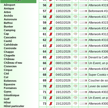
POI
✗
Aéroport
56
16/02/2026
Afterwork #319
Antique
✗
57
13/02/2026
Beforework #1
Arbre
Archéo
✗
58
06/02/2026
Afterwork #317 
Autoroute
✗
59
04/02/2026
Afterwork #315
Beffroi
Bunker
✗
60
02/02/2026
Afterwork #31
Camping
✗
Cap
61
23/01/2026
Afterwork #312 
Cascades
✗
62
20/01/2026
Afterwork #310
Cavité
Cathédrale
✗
63
16/01/2026
Afterwork #308
Centroide
✗
64
12/01/2026
Afterwork #306
Chappe
Chapelle
✗
65
10/01/2026
Devant la Cat
Château
✗
Château d'eau
66
08/01/2026
Un Event, un p
Cistercien
✗
67
07/01/2026
Afterwork #304
Cirque
Cité
✗
68
04/01/2026
Super Cookiz 
Col
✗
69
02/01/2026
Coucher de so
Eoliennes
Equestre
✗
70
22/12/2025
Lever de sole
Fontaines
✗
Gares
71
19/12/2025
Afterwork #302
Géodésique
✗
72
16/12/2025
Un Event, un p
Golf
Hôtel
✗
73
15/12/2025
Afterwork #300
Hôtel particulier