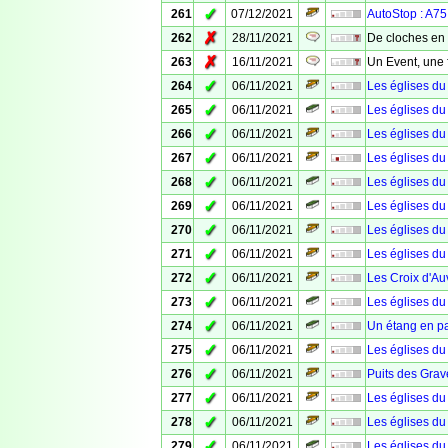
✓
261
07/12/2021
AutoStop : A75
✗
262
28/11/2021
De cloches en 
✗
263
16/11/2021
Un Event, une 
✓
264
06/11/2021
Les églises du
✓
265
06/11/2021
Les églises du
✓
266
06/11/2021
Les églises du
✓
267
06/11/2021
Les églises du
✓
268
06/11/2021
Les églises du
✓
269
06/11/2021
Les églises du 
✓
270
06/11/2021
Les églises du
✓
271
06/11/2021
Les églises du
✓
272
06/11/2021
Les Croix d'Au
✓
273
06/11/2021
Les églises du
✓
274
06/11/2021
Un étang en p
✓
275
06/11/2021
Les églises du
✓
276
06/11/2021
Puits des Grav
✓
277
06/11/2021
Les églises du
✓
278
06/11/2021
Les églises du
✓
279
06/11/2021
Les églises du