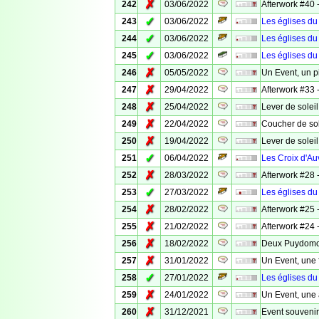
✗
242
03/06/2022
Afterwork #40 -
✓
243
03/06/2022
Les églises du
✓
244
03/06/2022
Les églises du
✓
245
03/06/2022
Les églises d
✗
246
05/05/2022
Un Event, un p
✗
247
29/04/2022
Afterwork #33 -
✗
248
25/04/2022
Lever de solei
✗
249
22/04/2022
Coucher de sol
✗
250
19/04/2022
Lever de solei
✓
251
06/04/2022
Les Croix d'A
✗
252
28/03/2022
Afterwork #28 
✓
253
27/03/2022
Les églises du
✗
254
28/02/2022
Afterwork #25 
✗
255
21/02/2022
Afterwork #24 
✗
256
18/02/2022
Deux Puydomoi
✗
257
31/01/2022
Un Event, une 
✓
258
27/01/2022
Les églises d
✗
259
24/01/2022
Un Event, une a
✗
260
31/12/2021
Event souvenir