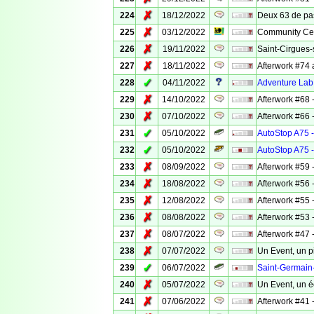
✗
224
18/12/2022
Deux 63 de pa
✗
225
03/12/2022
Community Cel
✗
226
19/11/2022
Saint-Cirgues
✗
227
18/11/2022
Afterwork #74 
✓
228
04/11/2022
Adventure Lab 
✗
229
14/10/2022
Afterwork #68
✗
230
07/10/2022
Afterwork #66
✓
231
05/10/2022
AutoStop A75 -
✓
232
05/10/2022
AutoStop A75 -
✗
233
08/09/2022
Afterwork #59 -
✗
234
18/08/2022
Afterwork #56 
✗
235
12/08/2022
Afterwork #55 -
✗
236
08/08/2022
Afterwork #53 -
✗
237
08/07/2022
Afterwork #47
✗
238
07/07/2022
Un Event, un p
✓
239
06/07/2022
Saint-Germai
✗
240
05/07/2022
Un Event, un 
✗
241
07/06/2022
Afterwork #41