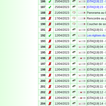
✓
186
25/04/2023
[GTAQ19] 22 - 
✓
187
25/04/2023
[GTAQ19] 23 - 
✗
188
21/04/2023
Panorama au C
✗
189
17/04/2023
Rencontre au
✗
190
14/04/2023
Coucher de sol
✗
191
12/04/2023
[GTAQ19] 01 - 
✓
192
12/04/2023
Les églises du
✗
193
12/04/2023
[GTAQ19] 03 - 
✗
194
12/04/2023
[GTAQ19] 04 - 
✗
195
12/04/2023
[GTAQ19] 05 - 
✗
196
12/04/2023
[GTAQ19] 06 - 
✗
197
12/04/2023
[GTAQ19] 07 - 
✗
198
12/04/2023
[GTAQ19] 08 - 
✗
199
12/04/2023
[GTAQ19] 09 - 
✗
200
12/04/2023
[GTAQ19] 10 - 
✗
201
12/04/2023
[GTAQ19] 11 - 
✗
202
12/04/2023
[GTAQ19] 12 - 
✗
203
12/04/2023
[GTAQ19] 13 - 
✗
204
12/04/2023
[GTAQ19] 14 - 