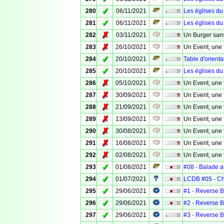
✓
280
06/11/2021
Les églises du
✓
281
06/11/2021
Les églises du
✗
282
03/11/2021
Un Burger san
✗
283
26/10/2021
Un Event, une 
✓
284
20/10/2021
Table d'orienta
✓
285
20/10/2021
Les églises du
✗
286
05/10/2021
Un Event, une 
✗
287
30/09/2021
Un Event, une 
✗
288
21/09/2021
Un Event, une 
✗
289
13/09/2021
Un Event, une 
✗
290
30/08/2021
Un Event, une 
✗
291
16/08/2021
Un Event, une 
✗
292
02/08/2021
Un Event, une 
✓
293
01/08/2021
#08 - Balade a
✓
294
01/07/2021
LCDB #05 - Ch
✓
295
29/06/2021
#1 - Reverse 
✓
296
29/06/2021
#2 - Reverse 
✓
297
29/06/2021
#3 - Reverse 