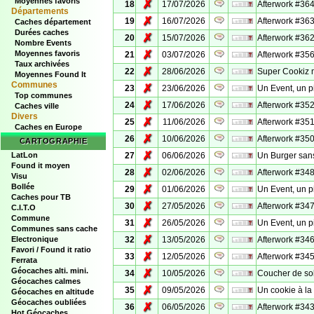
Moyennes favoris
✗
18
17/07/2026
Afterwork #364
Départements
✗
19
16/07/2026
Afterwork #363
Caches département
Durées caches
✗
20
15/07/2026
Afterwork #362
Nombre Events
✗
Moyennes favoris
21
03/07/2026
Afterwork #356
Taux archivées
✗
22
28/06/2026
Super Cookiz 
Moyennes Found It
Communes
✗
23
23/06/2026
Un Event, un p
Top communes
✗
24
17/06/2026
Afterwork #352
Caches ville
Divers
✗
25
11/06/2026
Afterwork #35
Caches en Europe
✗
26
10/06/2026
Afterwork #350
CARTOGRAPHIE
✗
LatLon
27
06/06/2026
Un Burger san
Found it moyen
✗
28
02/06/2026
Afterwork #348
Visu
Bollée
✗
29
01/06/2026
Un Event, un p
Caches pour TB
✗
30
27/05/2026
Afterwork #347
C.I.T.O
Commune
✗
31
26/05/2026
Un Event, un p
Communes sans cache
✗
Electronique
32
13/05/2026
Afterwork #346
Favori / Found it ratio
✗
33
12/05/2026
Afterwork #345
Ferrata
Géocaches alti. mini.
✗
34
10/05/2026
Coucher de sol
Géocaches calmes
✗
35
09/05/2026
Un cookie à la
Géocaches en altitude
Géocaches oubliées
✗
36
06/05/2026
Afterwork #343
Hot Géocaches