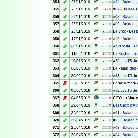
✓
354
26/11/2019
#04 - Balade a
✓
355
26/11/2019
#07 - Balade a
✓
356
26/11/2019
#08 - Balade a
✓
357
26/11/2019
#09 - Balade a
✓
358
26/11/2019
Le Broc - Les 
✓
359
17/11/2019
#10 - Balade a
✓
360
01/11/2019
Adventure Lab 
✓
361
11/09/2019
Le Rocher des
✓
362
10/07/2019
#58 Les T5 du 6
✓
363
08/06/2019
Le Palais des 
✓
364
20/05/2019
#53 Les T5 du 
✗
365
12/05/2019
Borne armoriée
✓
366
09/05/2019
#52 Les T5 du 
✗
367
04/05/2019
CITO au Montc
✓
368
29/04/2019
Les Croix d'Au
✓
369
29/04/2019
#01 - Balade a
✓
370
29/04/2019
#02 - Balade a
✓
371
29/04/2019
#03 - Balade a
✓
372
29/04/2019
#04 - Balade a