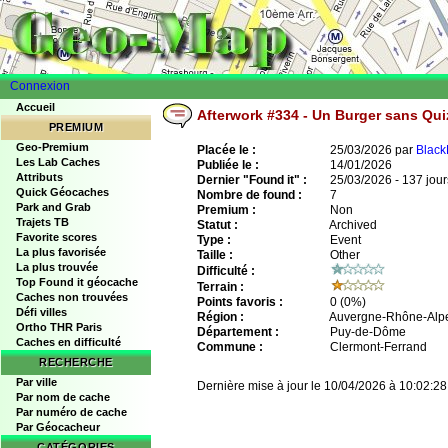
Connexion
Accueil
Afterwork #334 - Un Burger sans Qu
PREMIUM
Geo-Premium
Placée le :
25/03/2026 par
Black
Les Lab Caches
Publiée le :
14/01/2026
Attributs
Dernier "Found it" :
25/03/2026 - 137 jour
Quick Géocaches
Nombre de found :
7
Park and Grab
Premium :
Non
Trajets TB
Statut :
Archived
Favorite scores
Type :
Event
La plus favorisée
Taille :
Other
La plus trouvée
Difficulté :
Top Found it géocache
Terrain :
Caches non trouvées
Points favoris :
0
(0%)
Défi villes
Région :
Auvergne-Rhône-Alp
Ortho THR Paris
Département :
Puy-de-Dôme
Caches en difficulté
Commune :
Clermont-Ferrand
RECHERCHE
Par ville
Dernière mise à jour le 10/04/2026 à 10:02:28
Par nom de cache
Par numéro de cache
Par Géocacheur
CATÉGORIES