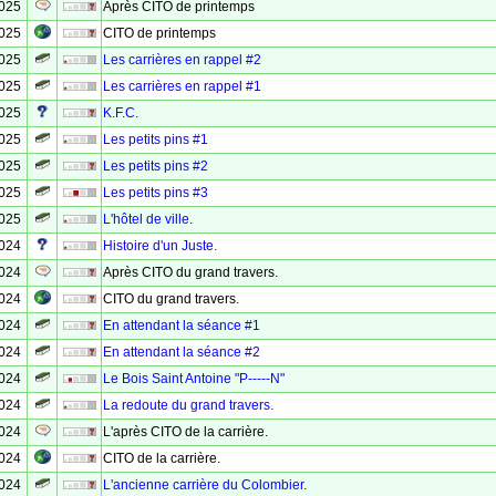
2025
Après CITO de printemps
2025
CITO de printemps
2025
Les carrières en rappel #2
2025
Les carrières en rappel #1
2025
K.F.C.
2025
Les petits pins #1
2025
Les petits pins #2
2025
Les petits pins #3
2025
L'hôtel de ville.
2024
Histoire d'un Juste.
2024
Après CITO du grand travers.
2024
CITO du grand travers.
2024
En attendant la séance #1
2024
En attendant la séance #2
2024
Le Bois Saint Antoine "P-----N"
2024
La redoute du grand travers.
2024
L'après CITO de la carrière.
2024
CITO de la carrière.
2024
L'ancienne carrière du Colombier.