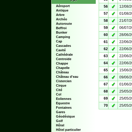
POI
✓
Aéroport
56
12/08/
Antique
✓
57
01/08/
Arbre
Archéo
✓
58
21/07/
Autoroute
✓
59
06/07/
Beffroi
Bunker
✓
60
28/06/
Camping
✓
Cap
61
22/06/
Cascades
✓
62
22/06/
Cavité
Cathédrale
✓
63
22/06/
Centroide
✓
64
22/06/
Chappe
Chapelle
✓
65
15/06/
Château
✓
Château d'eau
66
09/06/
Cistercien
✓
67
01/06/
Cirque
Cité
✓
68
25/05/
Col
✓
69
25/05/
Eoliennes
Equestre
✓
70
25/05/
Fontaines
Gares
Géodésique
Golf
Hôtel
Hôtel particulier