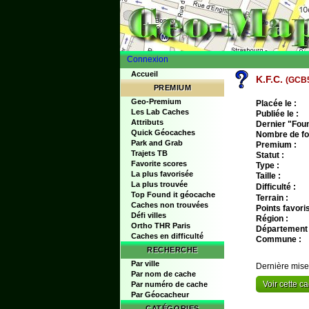
Connexion
Accueil
K.F.C.
(GCB
PREMIUM
Geo-Premium
Placée le :
Les Lab Caches
Publiée le :
Attributs
Dernier "Found
Quick Géocaches
Nombre de fo
Park and Grab
Premium :
Trajets TB
Statut :
Favorite scores
Type :
La plus favorisée
Taille :
La plus trouvée
Difficulté :
Top Found it géocache
Terrain :
Caches non trouvées
Points favoris
Défi villes
Région :
Ortho THR Paris
Département 
Caches en difficulté
Commune :
RECHERCHE
Par ville
Dernière mise
Par nom de cache
Voir cette 
Par numéro de cache
Par Géocacheur
CATÉGORIES