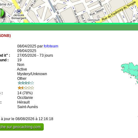
5DNB)
08/04/2025 par
fofoteam
09/04/2025
 it" :
27/05/2026 - 73 jours
und :
19
Non
Active
Mystery/Unknown
Other
 :
14
(78%)
Occitanie
:
Hérault
Saint-Aunès
 à jour le 08/08/2026 à 12:16:18
cache sur geocaching.com