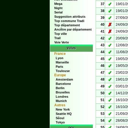
✓
Mega
37
19/01/
Night
✓
38
19/01/
Serial
Suggestion attributs
✓
39
27/09/
Top commune Tradi
✗
40
24/09/
Top département
Ancêtre par département
✗
41
24/09/
Top ville
✓
Trail
42
20/09/
Voie Verte
✓
43
12/08/
Villes
✓
44
11/08/
France
Lyon
✓
45
19/05/
Marseille
✓
46
19/05/
Paris
Toulouse
✓
47
23/02/
Europe
✓
48
19/01/
Amsterdam
Barcelone
✓
49
03/01/
Berlin
Bruxelles
✓
50
14/12/
Londres
✓
51
16/10/
Munich
Autres
✓
52
16/10/
New York
✓
53
21/09/
Seattle HQ
Séoul
✓
54
28/08/
Tokyo
✓
55
24/08/