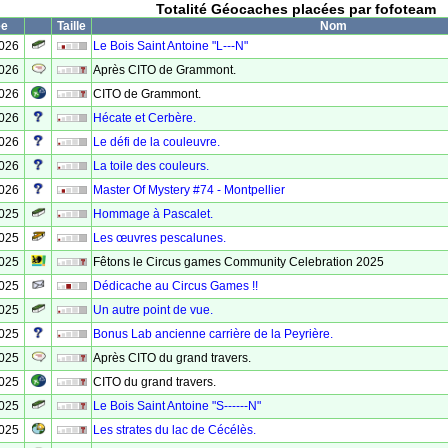
Totalité Géocaches placées par fofoteam
ée
Taille
Nom
2026
Le Bois Saint Antoine "L---N"
2026
Après CITO de Grammont.
2026
CITO de Grammont.
2026
Hécate et Cerbère.
2026
Le défi de la couleuvre.
2026
La toile des couleurs.
2026
Master Of Mystery #74 - Montpellier
2025
Hommage à Pascalet.
2025
Les œuvres pescalunes.
2025
Fêtons le Circus games Community Celebration 2025
2025
Dédicache au Circus Games !!
2025
Un autre point de vue.
2025
Bonus Lab ancienne carrière de la Peyrière.
2025
Après CITO du grand travers.
2025
CITO du grand travers.
2025
Le Bois Saint Antoine "S------N"
2025
Les strates du lac de Cécélès.