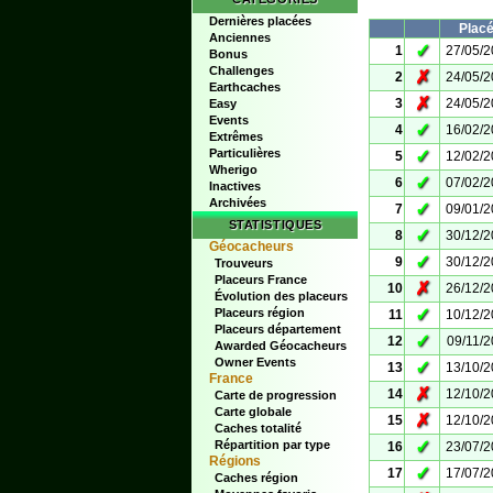
Dernières placées
Plac
Anciennes
✓
1
27/05/
Bonus
Challenges
✗
2
24/05/
Earthcaches
✗
3
24/05/
Easy
Events
✓
4
16/02/
Extrêmes
Particulières
✓
5
12/02/
Wherigo
✓
6
07/02/
Inactives
Archivées
✓
7
09/01/
STATISTIQUES
✓
8
30/12/
Géocacheurs
✓
9
30/12/
Trouveurs
Placeurs France
✗
10
26/12/
Évolution des placeurs
✓
Placeurs région
11
10/12/
Placeurs département
✓
12
09/11/
Awarded Géocacheurs
Owner Events
✓
13
13/10/
France
✗
14
12/10/
Carte de progression
Carte globale
✗
15
12/10/
Caches totalité
✓
Répartition par type
16
23/07/
Régions
✓
17
17/07/
Caches région