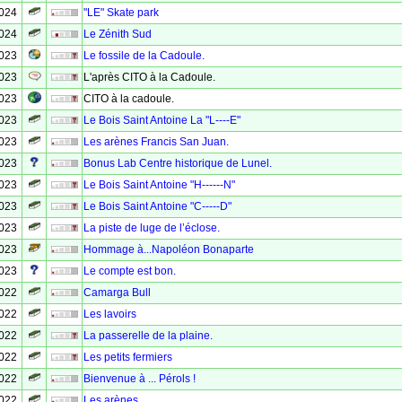
2024
"LE" Skate park
2024
Le Zénith Sud
2023
Le fossile de la Cadoule.
2023
L'après CITO à la Cadoule.
2023
CITO à la cadoule.
2023
Le Bois Saint Antoine La "L----E"
2023
Les arènes Francis San Juan.
2023
Bonus Lab Centre historique de Lunel.
2023
Le Bois Saint Antoine "H------N"
2023
Le Bois Saint Antoine "C-----D"
2023
La piste de luge de l’éclose.
2023
Hommage à...Napoléon Bonaparte
2023
Le compte est bon.
2022
Camarga Bull
2022
Les lavoirs
2022
La passerelle de la plaine.
2022
Les petits fermiers
2022
Bienvenue à ... Pérols !
2022
Les arènes