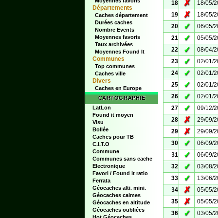
Moyennes favoris
✗
18
18/05/
Départements
✗
19
18/05/
Caches département
Durées caches
✓
20
06/05/
Nombre Events
✓
Moyennes favoris
21
05/05/
Taux archivées
✓
22
08/04/
Moyennes Found It
Communes
✓
23
02/01/
Top communes
✓
24
02/01/
Caches ville
Divers
✓
25
02/01/
Caches en Europe
✓
26
02/01/
CARTOGRAPHIE
✓
LatLon
27
09/12/
Found it moyen
✗
28
29/09/
Visu
Bollée
✗
29
29/09/
Caches pour TB
✓
30
06/09/
C.I.T.O
Commune
✓
31
06/09/
Communes sans cache
✓
Electronique
32
03/08/
Favori / Found it ratio
✓
33
13/06/
Ferrata
Géocaches alti. mini.
✗
34
05/05/
Géocaches calmes
✗
35
05/05/
Géocaches en altitude
Géocaches oubliées
✓
36
03/05/
Hot Géocaches