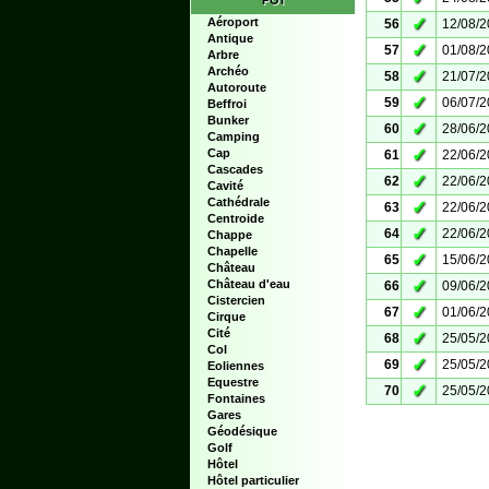
POI
✓
Aéroport
56
12/08/
Antique
✓
57
01/08/
Arbre
Archéo
✓
58
21/07/
Autoroute
✓
59
06/07/
Beffroi
Bunker
✓
60
28/06/
Camping
✓
Cap
61
22/06/
Cascades
✓
62
22/06/
Cavité
Cathédrale
✓
63
22/06/
Centroide
✓
64
22/06/
Chappe
Chapelle
✓
65
15/06/
Château
✓
Château d'eau
66
09/06/
Cistercien
✓
67
01/06/
Cirque
Cité
✓
68
25/05/
Col
✓
69
25/05/
Eoliennes
Equestre
✓
70
25/05/
Fontaines
Gares
Géodésique
Golf
Hôtel
Hôtel particulier