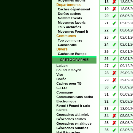
Moyennes favoris
✗
18
18/05/
Départements
✗
19
18/05/
Caches département
Durées caches
✓
20
06/05/
Nombre Events
✓
Moyennes favoris
21
05/05/
Taux archivées
✓
22
08/04/
Moyennes Found It
Communes
✓
23
02/01/
Top communes
✓
24
02/01/
Caches ville
Divers
✓
25
02/01/
Caches en Europe
✓
26
02/01/
CARTOGRAPHIE
✓
LatLon
27
09/12/
Found it moyen
✗
28
29/09/
Visu
Bollée
✗
29
29/09/
Caches pour TB
✓
30
06/09/
C.I.T.O
Commune
✓
31
06/09/
Communes sans cache
✓
Electronique
32
03/08/
Favori / Found it ratio
✓
33
13/06/
Ferrata
Géocaches alti. mini.
✗
34
05/05/
Géocaches calmes
✗
35
05/05/
Géocaches en altitude
Géocaches oubliées
✓
36
03/05/
Hot Géocaches