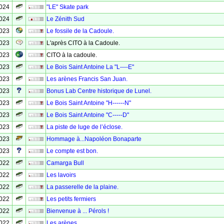
2024
"LE" Skate park
2024
Le Zénith Sud
2023
Le fossile de la Cadoule.
2023
L'après CITO à la Cadoule.
2023
CITO à la cadoule.
2023
Le Bois Saint Antoine La "L----E"
2023
Les arènes Francis San Juan.
2023
Bonus Lab Centre historique de Lunel.
2023
Le Bois Saint Antoine "H------N"
2023
Le Bois Saint Antoine "C-----D"
2023
La piste de luge de l’éclose.
2023
Hommage à...Napoléon Bonaparte
2023
Le compte est bon.
2022
Camarga Bull
2022
Les lavoirs
2022
La passerelle de la plaine.
2022
Les petits fermiers
2022
Bienvenue à ... Pérols !
2022
Les arènes