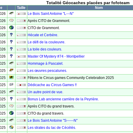
Totalité Géocaches placées par fofoteam
ée
Taille
Nom
2026
Le Bois Saint Antoine "L---N"
2026
Après CITO de Grammont.
2026
CITO de Grammont.
2026
Hécate et Cerbère.
2026
Le défi de la couleuvre.
2026
La toile des couleurs.
2026
Master Of Mystery #74 - Montpellier
2025
Hommage à Pascalet.
2025
Les œuvres pescalunes.
2025
Fêtons le Circus games Community Celebration 2025
2025
Dédicache au Circus Games !!
2025
Un autre point de vue.
2025
Bonus Lab ancienne carrière de la Peyrière.
2025
Après CITO du grand travers.
2025
CITO du grand travers.
2025
Le Bois Saint Antoine "S------N"
2025
Les strates du lac de Cécélès.