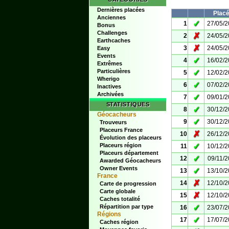
Dernières placées
Plac
Anciennes
✓
1
27/05/
Bonus
Challenges
✗
2
24/05/
Earthcaches
✗
3
24/05/
Easy
Events
✓
4
16/02/
Extrêmes
Particulières
✓
5
12/02/
Wherigo
✓
6
07/02/
Inactives
Archivées
✓
7
09/01/
STATISTIQUES
✓
8
30/12/
Géocacheurs
✓
9
30/12/
Trouveurs
Placeurs France
✗
10
26/12/
Évolution des placeurs
✓
Placeurs région
11
10/12/
Placeurs département
✓
12
09/11/
Awarded Géocacheurs
Owner Events
✓
13
13/10/
France
✗
14
12/10/
Carte de progression
Carte globale
✗
15
12/10/
Caches totalité
✓
Répartition par type
16
23/07/
Régions
✓
17
17/07/
Caches région