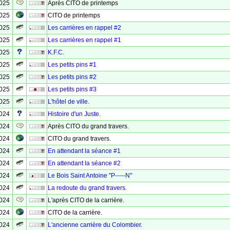
2025
Après CITO de printemps
2025
CITO de printemps
2025
Les carrières en rappel #2
2025
Les carrières en rappel #1
2025
K.F.C.
2025
Les petits pins #1
2025
Les petits pins #2
2025
Les petits pins #3
2025
L'hôtel de ville.
2024
Histoire d'un Juste.
2024
Après CITO du grand travers.
2024
CITO du grand travers.
2024
En attendant la séance #1
2024
En attendant la séance #2
2024
Le Bois Saint Antoine "P-----N"
2024
La redoute du grand travers.
2024
L'après CITO de la carrière.
2024
CITO de la carrière.
2024
L'ancienne carrière du Colombier.