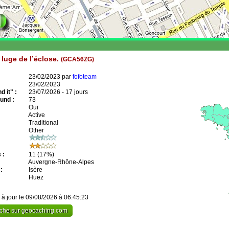
 luge de l’éclose.
(GCA56ZG)
23/02/2023 par
fofoteam
23/02/2023
 it" :
23/07/2026 - 17 jours
und :
73
Oui
Active
Traditional
Other
 :
11
(17%)
Auvergne-Rhône-Alpes
:
Isère
Huez
 à jour le 09/08/2026 à 06:45:23
cache sur geocaching.com