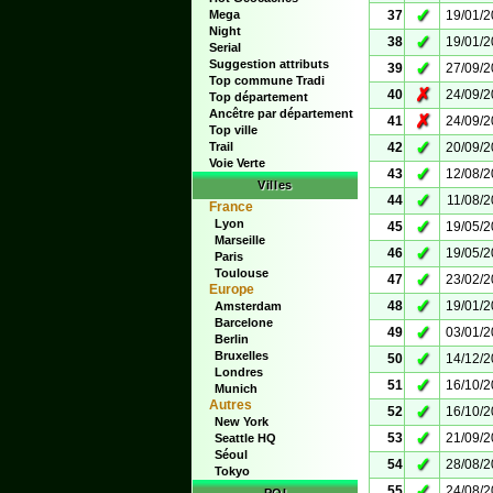
✓
Mega
37
19/01/
Night
✓
38
19/01/
Serial
Suggestion attributs
✓
39
27/09/
Top commune Tradi
✗
40
24/09/
Top département
Ancêtre par département
✗
41
24/09/
Top ville
✓
Trail
42
20/09/
Voie Verte
✓
43
12/08/
Villes
✓
44
11/08/
France
Lyon
✓
45
19/05/
Marseille
✓
46
19/05/
Paris
Toulouse
✓
47
23/02/
Europe
✓
48
19/01/
Amsterdam
Barcelone
✓
49
03/01/
Berlin
Bruxelles
✓
50
14/12/
Londres
✓
51
16/10/
Munich
Autres
✓
52
16/10/
New York
✓
53
21/09/
Seattle HQ
Séoul
✓
54
28/08/
Tokyo
✓
55
24/08/