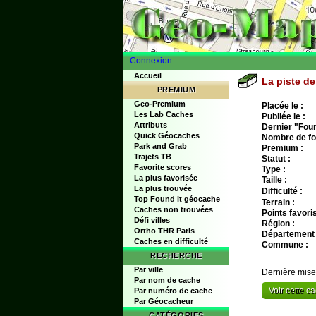
Connexion
Accueil
La piste de
PREMIUM
Geo-Premium
Placée le :
Les Lab Caches
Publiée le :
Attributs
Dernier "Found
Quick Géocaches
Nombre de fo
Park and Grab
Premium :
Trajets TB
Statut :
Favorite scores
Type :
La plus favorisée
Taille :
La plus trouvée
Difficulté :
Top Found it géocache
Terrain :
Caches non trouvées
Points favoris
Défi villes
Région :
Ortho THR Paris
Département 
Caches en difficulté
Commune :
RECHERCHE
Par ville
Dernière mise
Par nom de cache
Voir cette 
Par numéro de cache
Par Géocacheur
CATÉGORIES