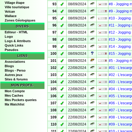
Village étape
✓
93
08/09/2024
#8 - Jogging 
Ville touristique
✓
94
08/09/2024
#9 - Jogging 
Volcan
Wallace
✓
95
08/09/2024
#10 - Jogging
Zones Géologiques
✓
96
08/09/2024
#11 - Jogging
DIVERS
✓
Editeur - HTML
97
08/09/2024
#12 - Jogging
Logo
✓
98
08/09/2024
#13 - Jogging
Logs & Attributs
Quick Links
✓
99
08/09/2024
#14 - Jogging
Pseudos
✓
100
08/09/2024
#15 - Jogging
LIENS
✓
101
08/09/2024
#5 - Jogging 
Associations
Blogs
✓
102
22/08/2024
#01 - L'escargo
Blogs - Perso
✓
103
22/08/2024
#02 - L'escargo
Autres jeux
Sites & forums
✓
104
22/08/2024
#03 - L'escargo
MON PROFIL
✓
105
22/08/2024
#04 - L'escargo
Mon Compte
✓
Mes Caches
106
22/08/2024
#05 - L'escargo
Mes Pockets queries
✓
107
22/08/2024
#06 - L'escargo
Ma Watchlist
✓
108
22/08/2024
#07 - L'escargo
✓
109
22/08/2024
#08 - L'escargo
✓
110
22/08/2024
#09 - L'escargo
✓
111
22/08/2024
#10 - L'escargo