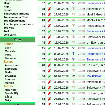
✓
Mega
37
20/02/2026
Bisounours à l’
Night
✗
38
18/02/2026
Afterwork #32
Serial
Suggestion attributs
✗
39
17/02/2026
Meet & Greet 
Top commune Tradi
✗
40
16/02/2026
Meet & Greet 
Top département
Ancêtre par département
✗
41
15/02/2026
Pression sans
Top ville
✓
Trail
42
13/02/2026
Bisounours à l
Voie Verte
✗
43
12/02/2026
Beforework #9 
Villes
✗
44
11/02/2026
Un Event, un 
France
Lyon
✓
45
10/02/2026
Bisounours à l
Marseille
✓
46
09/02/2026
Bisounours à l
Paris
Toulouse
✓
47
08/02/2026
Bisounours à l
Europe
✗
48
05/02/2026
Un Event, un p
Amsterdam
Barcelone
✗
49
03/02/2026
Beforework #8 
Berlin
Bruxelles
✓
50
01/02/2026
13e BSMAT
Londres
✗
51
30/01/2026
Afterwork #313
Munich
Autres
✗
52
29/01/2026
Beforework #7 
New York
✗
53
27/01/2026
Un Event, un p
Seattle HQ
Séoul
✗
54
21/01/2026
Beforework #6 
Tokyo
✗
55
15/01/2026
Beforework #5 