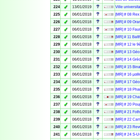
✓
224
13/01/2019
Ville universit
✓
225
06/01/2018
[MR] # 08 Rex
✓
226
06/01/2018
[MR] # 09 Ora
✓
227
06/01/2018
[MR] # 10 Fau
✓
228
06/01/2018
[MR] # 11 Balt
✓
229
06/01/2018
[MR] # 12 le 9
✓
230
06/01/2018
[MR] # 13 Géo
✓
231
06/01/2018
[MR] # 14 Grè
✓
232
06/01/2018
[MR] # 15 Bina
✓
233
06/01/2018
[MR] # 16 μαθ
✓
234
06/01/2018
[MR] # 17 Géo
✓
235
06/01/2018
[MR] # 18 Pha
✓
236
06/01/2018
[MR] # 19 Chal
✓
237
06/01/2018
[MR] # 20 Po
✓
238
06/01/2018
[MR] # 21 Fot
✓
239
06/01/2018
[MR] # 22 Car
✓
240
06/01/2018
[MR] # 23 Reve
✓
241
06/01/2018
[MR] # 24 S-