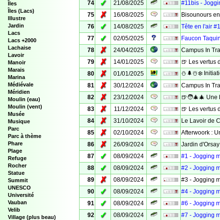
✓
74
21/08/2025
#11bis - Joggi
Îles
Îles (Lacs)
✗
75
16/08/2025
Bisounours en
Illustre
✓
Jardin
76
14/08/2025
Tête en l'air #
Lacs
✓
77
02/05/2025
Faucon Taqui
Lacs +2000
Lachaise
✗
78
24/04/2025
Campus In Tra
Lavoir
✗
79
14/01/2025
🍺 Les vertus 
Manoir
Marais
✗
⛄️🌲☃️❄️ Initia
80
01/01/2025
Marina
✗
Médiévale
81
30/12/2024
Campus In Tra
Méridien
✗
82
23/12/2024
🍺🧑‍🎄🎄 Une 
Moulin (eau)
Moulin (vent)
✗
83
11/12/2024
🍺 Les vertus 
Musée
✗
84
31/10/2024
Le Lavoir de 
Musique
Parc
✗
85
02/10/2024
Afterwoork : U
Parc à thème
✗
Phare
86
26/09/2024
Jardin d'Orsay
Plage
✓
87
08/09/2024
#1 - Jogging 
Refuge
Rocher
✓
88
08/09/2024
#2 - Jogging 
Statue
✗
89
08/09/2024
#3 - Jogging 
Summit
UNESCO
✓
90
08/09/2024
#4 - Jogging 
Université
✓
Vauban
91
08/09/2024
#6 - Jogging 
Velib
✓
92
08/09/2024
#7 - Jogging 
Village (plus beau)