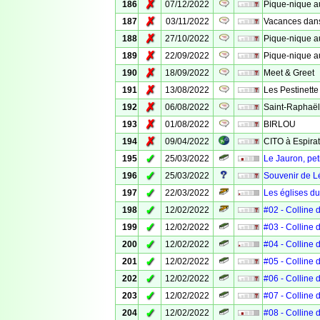
✗
186
07/12/2022
Pique-nique 
✗
187
03/11/2022
Vacances dans
✗
188
27/10/2022
Pique-nique a
✗
189
22/09/2022
Pique-nique au
✗
190
18/09/2022
Meet & Greet
✗
191
13/08/2022
Les Pestinett
✗
192
06/08/2022
Saint-Raphaël
✗
193
01/08/2022
BIRLOU
✗
194
09/04/2022
CITO à Espirat
✓
195
25/03/2022
Le Jauron, pet
✓
196
25/03/2022
Souvenir de L
✓
197
22/03/2022
Les églises du
✓
198
12/02/2022
#02 - Colline
✓
199
12/02/2022
#03 - Colline
✓
200
12/02/2022
#04 - Colline
✓
201
12/02/2022
#05 - Colline
✓
202
12/02/2022
#06 - Colline
✓
203
12/02/2022
#07 - Colline
✓
204
12/02/2022
#08 - Colline