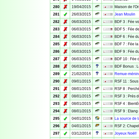
✗
280
19/04/2015
Maison de l'O
✓
281
26/03/2015
Jean Moulin
✗
282
06/03/2015
BDF 3 : Fée v
✗
283
06/03/2015
BDF 5 : Fée d
✗
284
06/03/2015
BDF 6 : Fée du
✗
285
06/03/2015
BDF 7 : Fée la
✗
286
06/03/2015
BDF 9 : Fée d
✗
287
06/03/2015
BDF 10 : Fée 
✗
288
06/03/2015
BDF Bonus : L
✓
289
21/02/2015
Remue-méninge
✗
290
09/01/2015
RSF 11 : Sous 
✗
291
08/01/2015
RSF 8 : Perché
✗
292
08/01/2015
RSF 3 : Près d
✗
293
08/01/2015
RSF 4 : Bientô
✗
294
08/01/2015
RSF 9 : Etang
✓
295
04/01/2015
La source de l
✗
296
04/01/2015
RSF 2: Chapel
✓
297
03/12/2014
Joyeux Noël!