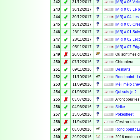
✓
242
31/12/2017
[MR] # 06 Velc
✓
243
30/12/2017
[MR] # 03 Le 
✓
244
30/12/2017
[MR] # 04 Les 
✓
245
30/12/2017
[MR] # 05 Crea
✓
246
28/11/2017
[MR] # 01 Suiv
✓
247
28/11/2017
[MR] # 02 Lect
✓
248
05/11/2017
[MR] # 07 Edg
✗
249
20/01/2017
Où sont mes c
✗
250
07/12/2016
Chiroptera
✓
251
09/11/2016
Deskarts
✓
252
11/10/2016
Rond point : L
✓
253
11/09/2016
Méli mélo che
✓
254
01/08/2016
Qui suis-je ?
✗
255
03/07/2016
A font pour le
✓
256
04/06/2016
Strike
✓
257
15/05/2016
Pokestreet
✗
258
11/04/2016
C'est nœutiqu
✓
259
08/03/2016
Rond point : L
✗
260
29/02/2016
2016 modulo 4