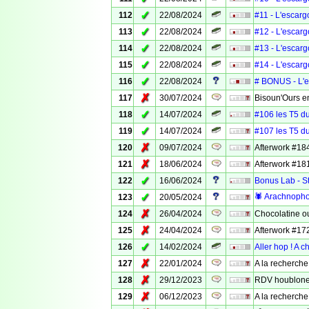
✓
112
22/08/2024
#11 - L'escargo
✓
113
22/08/2024
#12 - L'escargo
✓
114
22/08/2024
#13 - L'escargo
✓
115
22/08/2024
#14 - L'escargo
✓
116
22/08/2024
# BONUS - L'es
✗
117
30/07/2024
Bisoun'Ours e
✓
118
14/07/2024
#106 les T5 du
✓
119
14/07/2024
#107 les T5 du
✗
120
09/07/2024
Afterwork #18
✗
121
18/06/2024
Afterwork #18
✓
122
16/06/2024
Bonus Lab - St
✓
🕷️ Arachnopho
123
20/05/2024
✗
124
26/04/2024
Chocolatine ou
✗
125
24/04/2024
Afterwork #17
✓
126
14/02/2024
Aller hop ! A c
✗
127
22/01/2024
A la recherche
✗
128
29/12/2023
RDV houblones
✗
129
06/12/2023
A la recherch