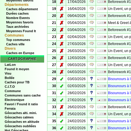
Moyennes favoris
✗
18
17/04/2026
Beforework #18
Départements
✗
19
16/04/2026
Un Event, un p
Caches département
Durées caches
✗
20
09/04/2026
Beforework #17
Nombre Events
✗
Moyennes favoris
21
05/04/2026
Meet & Greet 
Taux archivées
✗
22
03/04/2026
Beforework #16
Moyennes Found It
Communes
✗
23
02/04/2026
Un Event, un p
Top communes
✗
24
27/03/2026
Beforework #15
Caches ville
Divers
✗
25
26/03/2026
Un Event, un p
Caches en Europe
✗
26
12/03/2026
Beforework #13
CARTOGRAPHIE
✗
LatLon
27
09/03/2026
Un Event, un p
Found it moyen
✗
28
04/03/2026
Beforework #12
Visu
Bollée
✓
29
03/03/2026
Bisounours à l
Caches pour TB
✓
30
02/03/2026
Bisounours à l
C.I.T.O
Commune
✓
31
28/02/2026
Bisounours à l
Communes sans cache
✓
Electronique
32
27/02/2026
Bisounours à l
Favori / Found it ratio
✗
33
26/02/2026
Beforework #11
Ferrata
Géocaches alti. mini.
✗
34
25/02/2026
Un Event, un p
Géocaches calmes
✓
35
24/02/2026
Bisounours à l
Géocaches en altitude
Géocaches oubliées
✓
36
22/02/2026
Bisounours à l
Hot Géocaches