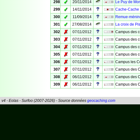
✓
298
20/11/2014
Le Puy de Mo
✓
299
14/11/2014
Cache-Cache
✓
300
11/09/2014
Remue-méninge
✓
301
27/08/2014
La croix de Pi
✗
302
07/11/2012
Campus des c
✗
303
07/11/2012
Campus des c
✗
304
07/11/2012
Campus des cé
✗
305
07/11/2012
Campus des c
✗
306
07/11/2012
Campus les Cé
✗
307
07/11/2012
Campus des Cé
✗
308
06/11/2012
Campus des C
✗
309
06/11/2012
Campus des 
v4 - Eolas - Surfoo (2007-2026) - Source données
geocaching.com