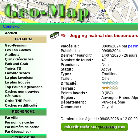
Connexion
Accueil
#9 - Jogging matinal des bisounour
PREMIUM
Geo-Premium
Placée le :
08/09/2024 par
pestin
Les Lab Caches
Publiée le :
09/09/2024
Attributs
Dernier "Found it" :
14/07/2026 - 26 jours
Quick Géocaches
Nombre de found :
47
Park and Grab
Premium :
Non
Trajets TB
Statut :
Active
Favorite scores
Type :
Traditional
La plus favorisée
Taille :
Other
La plus trouvée
Difficulté :
Top Found it géocache
Terrain :
Caches non trouvées
Points favoris :
0
(0%)
Défi villes
Région :
Auvergne-Rhône-Alp
Ortho THR Paris
Département :
Puy-de-Dôme
Caches en difficulté
Commune :
Ceyrat
RECHERCHE
Par ville
Dernière mise à jour le 09/08/2026 à 12:00:29
Par nom de cache
Voir cette cache sur geocaching.com
Par numéro de cache
Par Géocacheur
CATÉGORIES