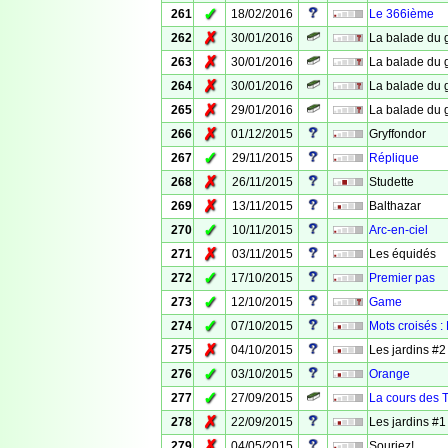
✓
261
18/02/2016
Le 366ième
✗
262
30/01/2016
La balade du g
✗
263
30/01/2016
La balade du g
✗
264
30/01/2016
La balade du ge
✗
265
29/01/2016
La balade du ge
✗
266
01/12/2015
Gryffondor
✓
267
29/11/2015
Réplique
✗
268
26/11/2015
Studette
✗
269
13/11/2015
Balthazar
✓
270
10/11/2015
Arc-en-ciel
✗
271
03/11/2015
Les équidés
✓
272
17/10/2015
Premier pas
✓
273
12/10/2015
Game
✓
274
07/10/2015
Mots croisés :
✗
275
04/10/2015
Les jardins #2
✓
276
03/10/2015
Orange
✓
277
27/09/2015
La cours des 
✗
278
22/09/2015
Les jardins #1
✗
279
04/05/2015
Souriez!