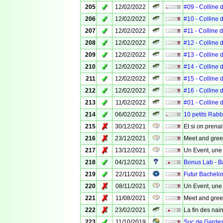
✓
205
12/02/2022
#09 - Colline
✓
206
12/02/2022
#10 - Colline
✓
207
12/02/2022
#11 - Colline
✓
208
12/02/2022
#12 - Colline
✓
209
12/02/2022
#13 - Colline
✓
210
12/02/2022
#14 - Colline
✓
211
12/02/2022
#15 - Colline
✓
212
12/02/2022
#16 - Colline
✓
213
11/02/2022
#01 - Colline
✓
214
06/02/2022
10 petits Rabb
✗
215
30/12/2021
Et si on prenai
✗
216
23/12/2021
Meet and gree
✗
217
13/12/2021
Un Event, une
✓
218
04/12/2021
Bonus Lab - B
✓
219
22/11/2021
Futur Bachelor
✗
220
08/11/2021
Un Event, une
✗
221
11/08/2021
Meet and gree
✗
222
23/02/2021
La fin des nai
✓
223
11/10/2019
Suc de Garde