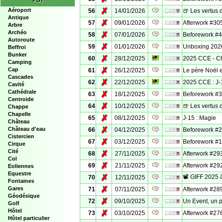
POI
✗
Aéroport
56
14/01/2026
🍺 Les vertus 
Antique
✗
57
09/01/2026
Afterwork #305 
Arbre
Archéo
✗
58
07/01/2026
Beforework #4 
Autoroute
✗
59
01/01/2026
Unboxing 202
Beffroi
Bunker
✗
60
28/12/2025
2025 CCE - Ch
Camping
✗
Cap
61
26/12/2025
Le père Noël e
Cascades
✗
62
22/12/2025
2025 CCE : J-1 
Cavité
Cathédrale
✗
63
18/12/2025
Beforework #3 
Centroide
✗
64
10/12/2025
🍺 Les vertus 
Chappe
Chapelle
✗
65
08/12/2025
J-15 : Magie
Château
✗
Château d'eau
66
04/12/2025
Beforework #2 
Cistercien
✗
67
03/12/2025
Beforework #1 
Cirque
Cité
✗
68
27/11/2025
Afterwork #293
Col
✗
69
21/11/2025
Afterwork #292 
Eoliennes
Equestre
✗
📽️​ GIFF 2025 
70
12/11/2025
Fontaines
✗
Gares
71
07/11/2025
Afterwork #289
Géodésique
✗
72
09/10/2025
Un Event, un p
Golf
Hôtel
✗
73
03/10/2025
Afterwork #276 
Hôtel particulier