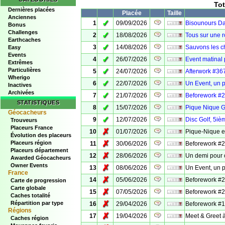
Tot
Dernières placées
Placée
Taille
Anciennes
✓
1
09/09/2026
Bisounours D
Bonus
Challenges
✓
2
18/08/2026
Tous sur une r
Earthcaches
✓
3
14/08/2026
Sauvons les ch
Easy
Events
✓
4
26/07/2026
Event matinal
Extrêmes
Particulières
✓
5
24/07/2026
Afterwork #36
Wherigo
✓
6
22/07/2026
Un Event, un p
Inactives
Archivées
✓
7
21/07/2026
Beforework #24
STATISTIQUES
✓
8
15/07/2026
Pique Nique G
Géocacheurs
✓
9
12/07/2026
Disc Golf, 5iè
Trouveurs
Placeurs France
✗
10
01/07/2026
Pique-Nique e
Évolution des placeurs
✗
Placeurs région
11
30/06/2026
Beforework #23
Placeurs département
✗
12
28/06/2026
Un demi pour 
Awarded Géocacheurs
Owner Events
✗
13
08/06/2026
Un Event, un p
France
✗
14
05/06/2026
Beforework #21
Carte de progression
Carte globale
✗
15
07/05/2026
Beforework #20
Caches totalité
✗
Répartition par type
16
29/04/2026
Beforework #19
Régions
✗
17
19/04/2026
Meet & Greet 
Caches région