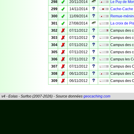
✓
298
20/11/2014
Le Puy de Mo
✓
299
14/11/2014
Cache-Cache
✓
300
11/09/2014
Remue-méninge
✓
301
27/08/2014
La croix de Pi
✗
302
07/11/2012
Campus des c
✗
303
07/11/2012
Campus des c
✗
304
07/11/2012
Campus des cé
✗
305
07/11/2012
Campus des c
✗
306
07/11/2012
Campus les Cé
✗
307
07/11/2012
Campus des Cé
✗
308
06/11/2012
Campus des C
✗
309
06/11/2012
Campus des 
v4 - Eolas - Surfoo (2007-2026) - Source données
geocaching.com