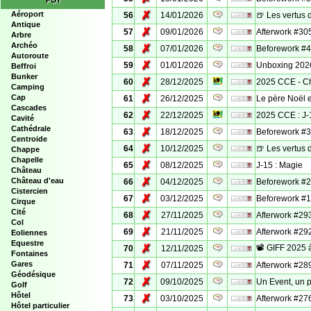
POI
✗
Aéroport
56
14/01/2026
🍺 Les vertus 
Antique
✗
57
09/01/2026
Afterwork #305 
Arbre
Archéo
✗
58
07/01/2026
Beforework #4 
Autoroute
✗
59
01/01/2026
Unboxing 202
Beffroi
Bunker
✗
60
28/12/2025
2025 CCE - Ch
Camping
✗
Cap
61
26/12/2025
Le père Noël e
Cascades
✗
62
22/12/2025
2025 CCE : J-1 
Cavité
Cathédrale
✗
63
18/12/2025
Beforework #3 
Centroide
✗
64
10/12/2025
🍺 Les vertus 
Chappe
Chapelle
✗
65
08/12/2025
J-15 : Magie
Château
✗
Château d'eau
66
04/12/2025
Beforework #2 
Cistercien
✗
67
03/12/2025
Beforework #1 
Cirque
Cité
✗
68
27/11/2025
Afterwork #293
Col
✗
69
21/11/2025
Afterwork #292 
Eoliennes
Equestre
✗
📽️​ GIFF 2025 
70
12/11/2025
Fontaines
✗
Gares
71
07/11/2025
Afterwork #289
Géodésique
✗
72
09/10/2025
Un Event, un p
Golf
Hôtel
✗
73
03/10/2025
Afterwork #276 
Hôtel particulier