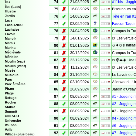
✓
74
21/08/2025
#11bis - Joggi
Îles
Îles (Lacs)
✗
75
16/08/2025
Bisounours en
Illustre
✓
Jardin
76
14/08/2025
Tête en l'air #
Lacs
✓
77
02/05/2025
Faucon Taqui
Lacs +2000
Lachaise
✗
78
24/04/2025
Campus In Tra
Lavoir
✗
79
14/01/2025
🍺 Les vertus 
Manoir
Marais
✗
⛄️🌲☃️❄️ Initia
80
01/01/2025
Marina
✗
Médiévale
81
30/12/2024
Campus In Tra
Méridien
✗
82
23/12/2024
🍺🧑‍🎄🎄 Une 
Moulin (eau)
Moulin (vent)
✗
83
11/12/2024
🍺 Les vertus 
Musée
✗
84
31/10/2024
Le Lavoir de 
Musique
Parc
✗
85
02/10/2024
Afterwoork : U
Parc à thème
✗
Phare
86
26/09/2024
Jardin d'Orsay
Plage
✓
87
08/09/2024
#1 - Jogging 
Refuge
Rocher
✓
88
08/09/2024
#2 - Jogging 
Statue
✗
89
08/09/2024
#3 - Jogging 
Summit
UNESCO
✓
90
08/09/2024
#4 - Jogging 
Université
✓
Vauban
91
08/09/2024
#6 - Jogging 
Velib
✓
92
08/09/2024
#7 - Jogging 
Village (plus beau)