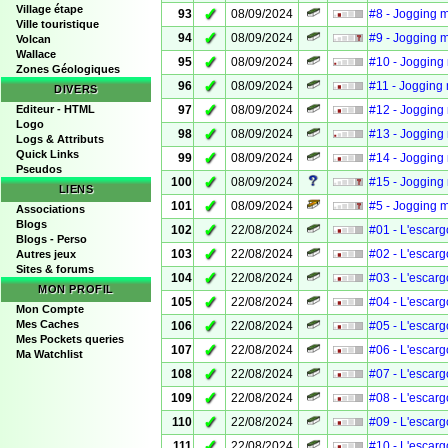
Village étape
✓
93
08/09/2024
#8 - Jogging 
Ville touristique
✓
94
08/09/2024
#9 - Jogging 
Volcan
Wallace
✓
95
08/09/2024
#10 - Jogging
Zones Géologiques
✓
96
08/09/2024
#11 - Jogging
DIVERS
✓
Editeur - HTML
97
08/09/2024
#12 - Jogging
Logo
✓
98
08/09/2024
#13 - Jogging
Logs & Attributs
Quick Links
✓
99
08/09/2024
#14 - Jogging
Pseudos
✓
100
08/09/2024
#15 - Jogging
LIENS
✓
101
08/09/2024
#5 - Jogging 
Associations
Blogs
✓
102
22/08/2024
#01 - L'escargo
Blogs - Perso
✓
103
22/08/2024
#02 - L'escargo
Autres jeux
Sites & forums
✓
104
22/08/2024
#03 - L'escargo
MON PROFIL
✓
105
22/08/2024
#04 - L'escargo
Mon Compte
✓
Mes Caches
106
22/08/2024
#05 - L'escargo
Mes Pockets queries
✓
107
22/08/2024
#06 - L'escargo
Ma Watchlist
✓
108
22/08/2024
#07 - L'escargo
✓
109
22/08/2024
#08 - L'escargo
✓
110
22/08/2024
#09 - L'escargo
✓
111
22/08/2024
#10 - L'escargo