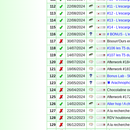
✓
112
22/08/2024
#11 - L'escargo
✓
113
22/08/2024
#12 - L'escargo
✓
114
22/08/2024
#13 - L'escargo
✓
115
22/08/2024
#14 - L'escargo
✓
116
22/08/2024
# BONUS - L'es
✗
117
30/07/2024
Bisoun'Ours e
✓
118
14/07/2024
#106 les T5 du
✓
119
14/07/2024
#107 les T5 du
✗
120
09/07/2024
Afterwork #18
✗
121
18/06/2024
Afterwork #18
✓
122
16/06/2024
Bonus Lab - St
✓
🕷️ Arachnopho
123
20/05/2024
✗
124
26/04/2024
Chocolatine ou
✗
125
24/04/2024
Afterwork #17
✓
126
14/02/2024
Aller hop ! A c
✗
127
22/01/2024
A la recherche
✗
128
29/12/2023
RDV houblones
✗
129
06/12/2023
A la recherch