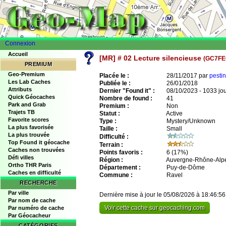
Connexion
Accueil
[MR] # 02 Lecture silencieuse
(GC7FE
PREMIUM
Geo-Premium
Placée le :
28/11/2017 par
pestin
Les Lab Caches
Publiée le :
26/01/2018
Attributs
Dernier "Found it" :
08/10/2023 - 1033 jo
Quick Géocaches
Nombre de found :
41
Park and Grab
Premium :
Non
Trajets TB
Statut :
Active
Favorite scores
Type :
Mystery/Unknown
La plus favorisée
Taille :
Small
La plus trouvée
Difficulté :
Top Found it géocache
Terrain :
Caches non trouvées
Points favoris :
6
(17%)
Défi villes
Région :
Auvergne-Rhône-Alp
Ortho THR Paris
Département :
Puy-de-Dôme
Caches en difficulté
Commune :
Ravel
RECHERCHE
Par ville
Dernière mise à jour le 05/08/2026 à 18:46:56
Par nom de cache
Voir cette cache sur geocaching.com
Par numéro de cache
Par Géocacheur
CATÉGORIES