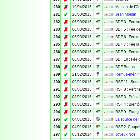
✗
280
19/04/2015
Maison de l'O
✓
281
26/03/2015
Jean Moulin
✗
282
06/03/2015
BDF 3 : Fée v
✗
283
06/03/2015
BDF 5 : Fée d
✗
284
06/03/2015
BDF 6 : Fée du
✗
285
06/03/2015
BDF 7 : Fée la
✗
286
06/03/2015
BDF 9 : Fée d
✗
287
06/03/2015
BDF 10 : Fée 
✗
288
06/03/2015
BDF Bonus : L
✓
289
21/02/2015
Remue-méninge
✗
290
09/01/2015
RSF 11 : Sous 
✗
291
08/01/2015
RSF 8 : Perché
✗
292
08/01/2015
RSF 3 : Près d
✗
293
08/01/2015
RSF 4 : Bientô
✗
294
08/01/2015
RSF 9 : Etang
✓
295
04/01/2015
La source de l
✗
296
04/01/2015
RSF 2: Chapel
✓
297
03/12/2014
Joyeux Noël!