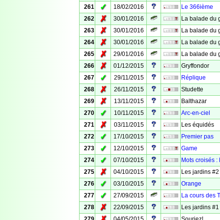
✓
261
18/02/2016
Le 366ième
✗
262
30/01/2016
La balade du g
✗
263
30/01/2016
La balade du g
✗
264
30/01/2016
La balade du ge
✗
265
29/01/2016
La balade du ge
✗
266
01/12/2015
Gryffondor
✓
267
29/11/2015
Réplique
✗
268
26/11/2015
Studette
✗
269
13/11/2015
Balthazar
✓
270
10/11/2015
Arc-en-ciel
✗
271
03/11/2015
Les équidés
✓
272
17/10/2015
Premier pas
✓
273
12/10/2015
Game
✓
274
07/10/2015
Mots croisés :
✗
275
04/10/2015
Les jardins #2
✓
276
03/10/2015
Orange
✓
277
27/09/2015
La cours des 
✗
278
22/09/2015
Les jardins #1
✗
279
04/05/2015
Souriez!