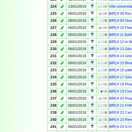
✓
224
13/01/2019
Ville universit
✓
225
06/01/2018
[MR] # 08 Rex
✓
226
06/01/2018
[MR] # 09 Ora
✓
227
06/01/2018
[MR] # 10 Fau
✓
228
06/01/2018
[MR] # 11 Balt
✓
229
06/01/2018
[MR] # 12 le 9
✓
230
06/01/2018
[MR] # 13 Géo
✓
231
06/01/2018
[MR] # 14 Grè
✓
232
06/01/2018
[MR] # 15 Bina
✓
233
06/01/2018
[MR] # 16 μαθ
✓
234
06/01/2018
[MR] # 17 Géo
✓
235
06/01/2018
[MR] # 18 Pha
✓
236
06/01/2018
[MR] # 19 Chal
✓
237
06/01/2018
[MR] # 20 Po
✓
238
06/01/2018
[MR] # 21 Fot
✓
239
06/01/2018
[MR] # 22 Car
✓
240
06/01/2018
[MR] # 23 Reve
✓
241
06/01/2018
[MR] # 24 S-