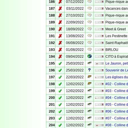
✗
186
07/12/2022
Pique-nique 
✗
187
03/11/2022
Vacances dans
✗
188
27/10/2022
Pique-nique a
✗
189
22/09/2022
Pique-nique au
✗
190
18/09/2022
Meet & Greet
✗
191
13/08/2022
Les Pestinett
✗
192
06/08/2022
Saint-Raphaël
✗
193
01/08/2022
BIRLOU
✗
194
09/04/2022
CITO à Espirat
✓
195
25/03/2022
Le Jauron, pet
✓
196
25/03/2022
Souvenir de L
✓
197
22/03/2022
Les églises du
✓
198
12/02/2022
#02 - Colline
✓
199
12/02/2022
#03 - Colline
✓
200
12/02/2022
#04 - Colline
✓
201
12/02/2022
#05 - Colline
✓
202
12/02/2022
#06 - Colline
✓
203
12/02/2022
#07 - Colline
✓
204
12/02/2022
#08 - Colline