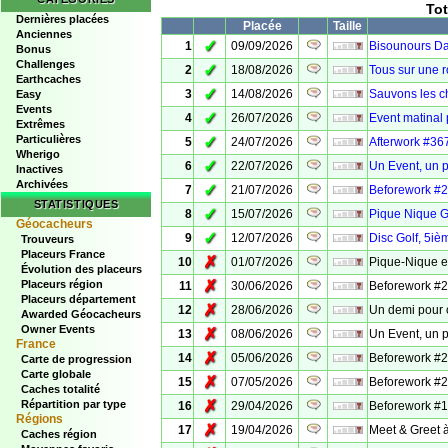
Tot
Dernières placées
Placée
Taille
Anciennes
✓
1
09/09/2026
Bisounours D
Bonus
Challenges
✓
2
18/08/2026
Tous sur une r
Earthcaches
✓
3
14/08/2026
Sauvons les ch
Easy
Events
✓
4
26/07/2026
Event matinal
Extrêmes
Particulières
✓
5
24/07/2026
Afterwork #36
Wherigo
✓
6
22/07/2026
Un Event, un p
Inactives
Archivées
✓
7
21/07/2026
Beforework #24
STATISTIQUES
✓
8
15/07/2026
Pique Nique G
Géocacheurs
✓
9
12/07/2026
Disc Golf, 5iè
Trouveurs
Placeurs France
✗
10
01/07/2026
Pique-Nique e
Évolution des placeurs
✗
Placeurs région
11
30/06/2026
Beforework #23
Placeurs département
✗
12
28/06/2026
Un demi pour 
Awarded Géocacheurs
Owner Events
✗
13
08/06/2026
Un Event, un p
France
✗
14
05/06/2026
Beforework #21
Carte de progression
Carte globale
✗
15
07/05/2026
Beforework #20
Caches totalité
✗
Répartition par type
16
29/04/2026
Beforework #19
Régions
✗
17
19/04/2026
Meet & Greet 
Caches région