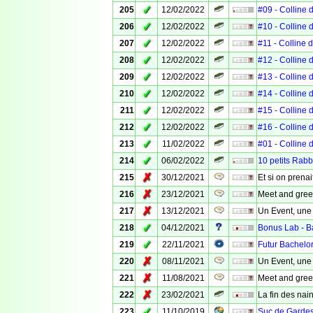
✓
205
12/02/2022
#09 - Colline
✓
206
12/02/2022
#10 - Colline
✓
207
12/02/2022
#11 - Colline
✓
208
12/02/2022
#12 - Colline
✓
209
12/02/2022
#13 - Colline
✓
210
12/02/2022
#14 - Colline
✓
211
12/02/2022
#15 - Colline
✓
212
12/02/2022
#16 - Colline
✓
213
11/02/2022
#01 - Colline
✓
214
06/02/2022
10 petits Rabb
✗
215
30/12/2021
Et si on prenai
✗
216
23/12/2021
Meet and gree
✗
217
13/12/2021
Un Event, une
✓
218
04/12/2021
Bonus Lab - B
✓
219
22/11/2021
Futur Bachelor
✗
220
08/11/2021
Un Event, une
✗
221
11/08/2021
Meet and gree
✗
222
23/02/2021
La fin des nai
✓
223
11/10/2019
Suc de Garde