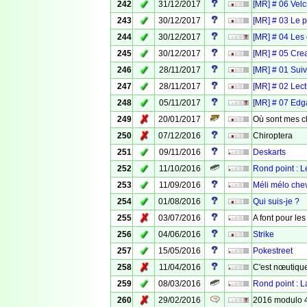
✓
242
31/12/2017
[MR] # 06 Velc
✓
243
30/12/2017
[MR] # 03 Le 
✓
244
30/12/2017
[MR] # 04 Les 
✓
245
30/12/2017
[MR] # 05 Crea
✓
246
28/11/2017
[MR] # 01 Suiv
✓
247
28/11/2017
[MR] # 02 Lect
✓
248
05/11/2017
[MR] # 07 Edg
✗
249
20/01/2017
Où sont mes c
✗
250
07/12/2016
Chiroptera
✓
251
09/11/2016
Deskarts
✓
252
11/10/2016
Rond point : L
✓
253
11/09/2016
Méli mélo che
✓
254
01/08/2016
Qui suis-je ?
✗
255
03/07/2016
A font pour le
✓
256
04/06/2016
Strike
✓
257
15/05/2016
Pokestreet
✗
258
11/04/2016
C'est nœutiqu
✓
259
08/03/2016
Rond point : L
✗
260
29/02/2016
2016 modulo 4