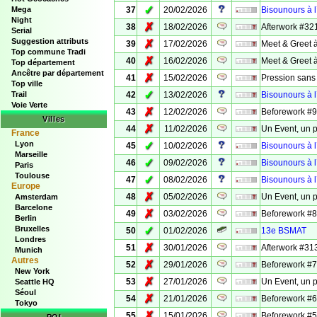
✓
Mega
37
20/02/2026
Bisounours à l’
Night
✗
38
18/02/2026
Afterwork #32
Serial
Suggestion attributs
✗
39
17/02/2026
Meet & Greet 
Top commune Tradi
✗
40
16/02/2026
Meet & Greet 
Top département
Ancêtre par département
✗
41
15/02/2026
Pression sans
Top ville
✓
Trail
42
13/02/2026
Bisounours à l
Voie Verte
✗
43
12/02/2026
Beforework #9 
Villes
✗
44
11/02/2026
Un Event, un 
France
Lyon
✓
45
10/02/2026
Bisounours à l
Marseille
✓
46
09/02/2026
Bisounours à l
Paris
Toulouse
✓
47
08/02/2026
Bisounours à l
Europe
✗
48
05/02/2026
Un Event, un p
Amsterdam
Barcelone
✗
49
03/02/2026
Beforework #8 
Berlin
Bruxelles
✓
50
01/02/2026
13e BSMAT
Londres
✗
51
30/01/2026
Afterwork #313
Munich
Autres
✗
52
29/01/2026
Beforework #7 
New York
✗
53
27/01/2026
Un Event, un p
Seattle HQ
Séoul
✗
54
21/01/2026
Beforework #6 
Tokyo
✗
55
15/01/2026
Beforework #5 