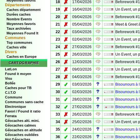
Moyennes favoris
✗
18
17/04/2026
Beforework #18
Départements
✗
19
16/04/2026
Un Event, un p
Caches département
Durées caches
✗
20
09/04/2026
Beforework #17
Nombre Events
✗
Moyennes favoris
21
05/04/2026
Meet & Greet 
Taux archivées
✗
22
03/04/2026
Beforework #16
Moyennes Found It
Communes
✗
23
02/04/2026
Un Event, un p
Top communes
✗
24
27/03/2026
Beforework #15
Caches ville
Divers
✗
25
26/03/2026
Un Event, un p
Caches en Europe
✗
26
12/03/2026
Beforework #13
CARTOGRAPHIE
✗
LatLon
27
09/03/2026
Un Event, un p
Found it moyen
✗
28
04/03/2026
Beforework #12
Visu
Bollée
✓
29
03/03/2026
Bisounours à l
Caches pour TB
✓
30
02/03/2026
Bisounours à l
C.I.T.O
Commune
✓
31
28/02/2026
Bisounours à l
Communes sans cache
✓
Electronique
32
27/02/2026
Bisounours à l
Favori / Found it ratio
✗
33
26/02/2026
Beforework #11
Ferrata
Géocaches alti. mini.
✗
34
25/02/2026
Un Event, un p
Géocaches calmes
✓
35
24/02/2026
Bisounours à l
Géocaches en altitude
Géocaches oubliées
✓
36
22/02/2026
Bisounours à l
Hot Géocaches