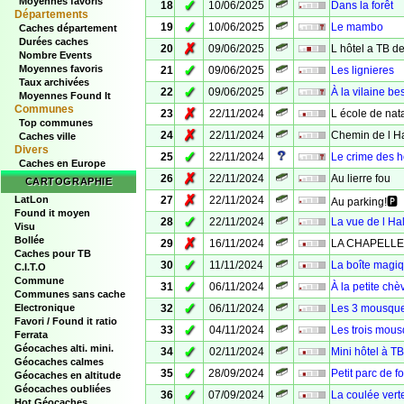
Moyennes favoris
✓
18
10/06/2025
Dans la forêt
Départements
✓
19
10/06/2025
Le mambo
Caches département
Durées caches
✗
20
09/06/2025
L hôtel a TB de
Nombre Events
✓
Moyennes favoris
21
09/06/2025
Les lignieres
Taux archivées
✓
22
09/06/2025
À la vilaine best
Moyennes Found It
Communes
✗
23
22/11/2024
L école de nat
Top communes
✗
24
22/11/2024
Chemin de l H
Caches ville
Divers
✓
25
22/11/2024
Le crime des h
Caches en Europe
✗
26
22/11/2024
Au lierre fou
CARTOGRAPHIE
✗
LatLon
27
22/11/2024
Au parking!🅿️
Found it moyen
✓
28
22/11/2024
La vue de l Ha
Visu
Bollée
✗
29
16/11/2024
LA CHAPELLE S
Caches pour TB
✓
30
11/11/2024
La boîte magi
C.I.T.O
Commune
✓
31
06/11/2024
À la petite ch
Communes sans cache
✓
Electronique
32
06/11/2024
Les 3 mousque
Favori / Found it ratio
✓
33
04/11/2024
Les trois mous
Ferrata
Géocaches alti. mini.
✓
34
02/11/2024
Mini hôtel à T
Géocaches calmes
✓
35
28/09/2024
Petit parc de f
Géocaches en altitude
Géocaches oubliées
✓
36
07/09/2024
La coulée vert
Hot Géocaches