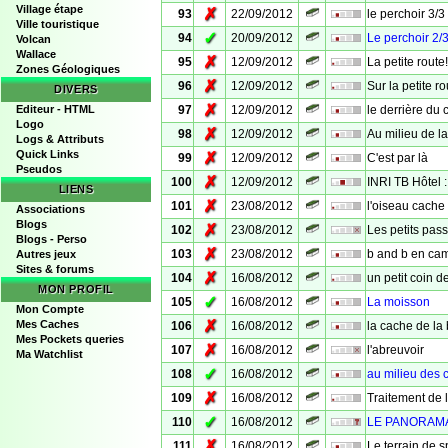
Village étape
✗
93
22/09/2012
le perchoir 3/3
Ville touristique
✓
94
20/09/2012
Le perchoir 2/
Volcan
Wallace
✗
95
12/09/2012
La petite ro
Zones Géologiques
✗
96
12/09/2012
Sur la petite ro
DIVERS
✗
Editeur - HTML
97
12/09/2012
le derrière du 
Logo
✗
98
12/09/2012
Au milieu de la
Logs & Attributs
Quick Links
✗
99
12/09/2012
C'est par là
Pseudos
✗
100
12/09/2012
INRI TB Hôtel :
LIENS
✗
101
23/08/2012
l'oiseau cache
Associations
Blogs
✗
102
23/08/2012
Les petits pas
Blogs - Perso
✗
103
23/08/2012
b and b en c
Autres jeux
Sites & forums
✗
104
16/08/2012
un petit coin 
MON PROFIL
✓
105
16/08/2012
La moisson
Mon Compte
✗
Mes Caches
106
16/08/2012
la cache de la 
Mes Pockets queries
✗
107
16/08/2012
l'abreuvoir
Ma Watchlist
✓
108
16/08/2012
au milieu des
✗
109
16/08/2012
Traitement de 
✓
110
16/08/2012
LE PANORAM
✗
111
16/08/2012
Le terrain de s