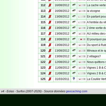
✗
112
16/08/2012
La cache verte
✗
113
16/08/2012
la vicogne
✗
114
13/08/2012
En partant pour
✗
115
13/08/2012
A l'entrée du vi
✗
116
13/08/2012
2 éme sortie d
✗
117
13/08/2012
AU milieu des 
✗
118
13/08/2012
Et pourquoi pas
✗
119
13/08/2012
Du sport à R
✗
120
13/08/2012
Mirvaux et le s
✗
121
13/08/2012
2 villages?
✗
122
12/08/2012
Nous quittons so
✗
123
11/08/2012
Vignes 1 B & 
✗
124
11/08/2012
Vignes 2 B & 
✗
125
31/03/2011
La Coulée Vert
v4 - Eolas - Surfoo (2007-2026) - Source données
geocaching.com