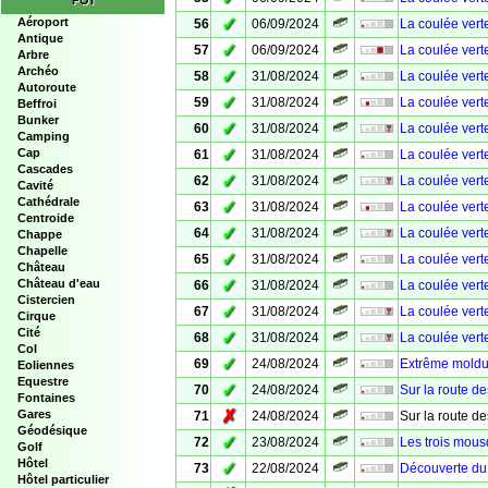
POI
✓
Aéroport
56
06/09/2024
La coulée vert
Antique
✓
57
06/09/2024
La coulée vert
Arbre
Archéo
✓
58
31/08/2024
La coulée vert
Autoroute
✓
59
31/08/2024
La coulée vert
Beffroi
Bunker
✓
60
31/08/2024
La coulée vert
Camping
✓
Cap
61
31/08/2024
La coulée vert
Cascades
✓
62
31/08/2024
La coulée vert
Cavité
Cathédrale
✓
63
31/08/2024
La coulée vert
Centroide
✓
64
31/08/2024
La coulée vert
Chappe
Chapelle
✓
65
31/08/2024
La coulée vert
Château
✓
Château d'eau
66
31/08/2024
La coulée vert
Cistercien
✓
67
31/08/2024
La coulée vert
Cirque
Cité
✓
68
31/08/2024
La coulée verte
Col
✓
69
24/08/2024
Extrême mold
Eoliennes
Equestre
✓
70
24/08/2024
Sur la route d
Fontaines
✗
Gares
71
24/08/2024
Sur la route d
Géodésique
✓
72
23/08/2024
Les trois mous
Golf
Hôtel
✓
73
22/08/2024
Découverte du 
Hôtel particulier