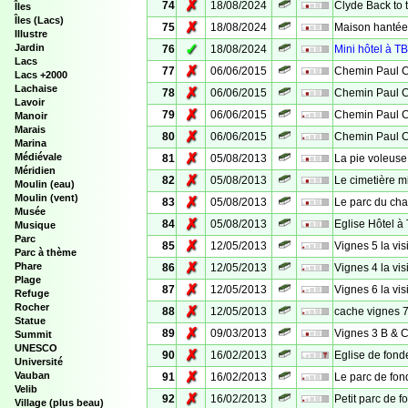
✗
74
18/08/2024
Clyde Back to t
Îles
Îles (Lacs)
✗
75
18/08/2024
Maison hantée
Illustre
✓
Jardin
76
18/08/2024
Mini hôtel à T
Lacs
✗
77
06/06/2015
Chemin Paul C
Lacs +2000
Lachaise
✗
78
06/06/2015
Chemin Paul C
Lavoir
✗
79
06/06/2015
Chemin Paul C
Manoir
Marais
✗
80
06/06/2015
Chemin Paul C
Marina
✗
Médiévale
81
05/08/2013
La pie voleuse
Méridien
✗
82
05/08/2013
Le cimetière mi
Moulin (eau)
Moulin (vent)
✗
83
05/08/2013
Le parc du ch
Musée
✗
84
05/08/2013
Eglise Hôtel à
Musique
Parc
✗
85
12/05/2013
Vignes 5 la vis
Parc à thème
✗
Phare
86
12/05/2013
Vignes 4 la vis
Plage
✗
87
12/05/2013
Vignes 6 la vis
Refuge
Rocher
✗
88
12/05/2013
cache vignes 
Statue
✗
89
09/03/2013
Vignes 3 B & C,
Summit
UNESCO
✗
90
16/02/2013
Eglise de fond
Université
✗
Vauban
91
16/02/2013
Le parc de fon
Velib
✗
92
16/02/2013
Petit parc de f
Village (plus beau)