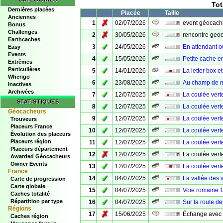
Tot
Dernières placées
Placée
Taille
Anciennes
✗
1
02/07/2026
event géocachi
Bonus
Challenges
✗
2
30/05/2026
rencontre geo
Earthcaches
✓
3
24/05/2026
En attendant o
Easy
Events
✓
4
15/05/2026
Petite cache e
Extrêmes
Particulières
✓
5
14/01/2026
La letter box e
Wherigo
✓
6
23/08/2025
Au champ de 
Inactives
Archivées
✓
7
12/07/2025
La coulée verte 
STATISTIQUES
✓
8
12/07/2025
La coulée verte
Géocacheurs
✓
9
12/07/2025
La coulée verte
Trouveurs
Placeurs France
✓
10
12/07/2025
La coulée verte
Évolution des placeurs
✓
Placeurs région
11
12/07/2025
La coulée vert
Placeurs département
✗
12
12/07/2025
La coulée vert
Awarded Géocacheurs
Owner Events
✓
13
12/07/2025
La coulée vert
France
✓
14
04/07/2025
La vallée des 
Carte de progression
Carte globale
✓
15
04/07/2025
Voie romaine 
Caches totalité
✓
Répartition par type
16
04/07/2025
Sur la route d
Régions
✗
17
15/06/2025
Échange avec l
Caches région