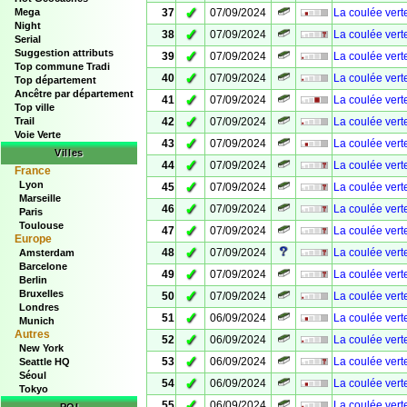
✓
Mega
37
07/09/2024
La coulée vert
Night
✓
38
07/09/2024
La coulée vert
Serial
Suggestion attributs
✓
39
07/09/2024
La coulée vert
Top commune Tradi
✓
40
07/09/2024
La coulée vert
Top département
Ancêtre par département
✓
41
07/09/2024
La coulée vert
Top ville
✓
Trail
42
07/09/2024
La coulée vert
Voie Verte
✓
43
07/09/2024
La coulée vert
Villes
✓
44
07/09/2024
La coulée vert
France
Lyon
✓
45
07/09/2024
La coulée vert
Marseille
✓
46
07/09/2024
La coulée vert
Paris
Toulouse
✓
47
07/09/2024
La coulée vert
Europe
✓
48
07/09/2024
La coulée ver
Amsterdam
Barcelone
✓
49
07/09/2024
La coulée vert
Berlin
Bruxelles
✓
50
07/09/2024
La coulée vert
Londres
✓
51
06/09/2024
La coulée vert
Munich
Autres
✓
52
06/09/2024
La coulée vert
New York
✓
53
06/09/2024
La coulée vert
Seattle HQ
Séoul
✓
54
06/09/2024
La coulée vert
Tokyo
✓
55
06/09/2024
La coulée vert