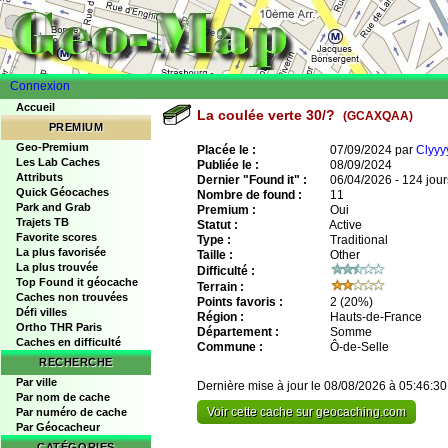
Connexion
Accueil
La coulée verte 30/?
(GCAXQAA)
PREMIUM
Geo-Premium
Placée le :
07/09/2024 par
Clyyy
Les Lab Caches
Publiée le :
08/09/2024
Attributs
Dernier "Found it" :
06/04/2026 - 124 jour
Quick Géocaches
Nombre de found :
11
Park and Grab
Premium :
Oui
Trajets TB
Statut :
Active
Favorite scores
Type :
Traditional
La plus favorisée
Taille :
Other
La plus trouvée
Difficulté :
Top Found it géocache
Terrain :
Caches non trouvées
Points favoris :
2
(20%)
Défi villes
Région :
Hauts-de-France
Ortho THR Paris
Département :
Somme
Caches en difficulté
Commune :
Ô-de-Selle
RECHERCHE
Par ville
Dernière mise à jour le 08/08/2026 à 05:46:30
Par nom de cache
Voir cette cache sur geocaching.com
Par numéro de cache
Par Géocacheur
CATÉGORIES