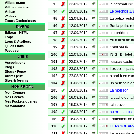
Village étape
✗
93
22/09/2012
le perchoir 3/3
Ville touristique
✓
94
20/09/2012
Le perchoir 2/
Volcan
Wallace
✗
95
12/09/2012
La petite ro
Zones Géologiques
✗
96
12/09/2012
Sur la petite ro
DIVERS
✗
Editeur - HTML
97
12/09/2012
le derrière du 
Logo
✗
98
12/09/2012
Au milieu de la
Logs & Attributs
Quick Links
✗
99
12/09/2012
C'est par là
Pseudos
✗
100
12/09/2012
INRI TB Hôtel :
LIENS
✗
101
23/08/2012
l'oiseau cache
Associations
Blogs
✗
102
23/08/2012
Les petits pas
Blogs - Perso
✗
103
23/08/2012
b and b en c
Autres jeux
Sites & forums
✗
104
16/08/2012
un petit coin 
MON PROFIL
✓
105
16/08/2012
La moisson
Mon Compte
✗
Mes Caches
106
16/08/2012
la cache de la 
Mes Pockets queries
✗
107
16/08/2012
l'abreuvoir
Ma Watchlist
✓
108
16/08/2012
au milieu des
✗
109
16/08/2012
Traitement de 
✓
110
16/08/2012
LE PANORAM
✗
111
16/08/2012
Le terrain de s