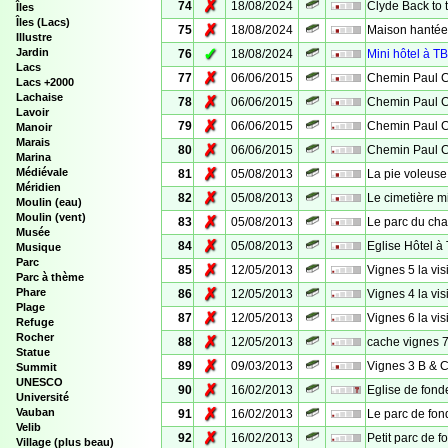
✗
74
18/08/2024
Clyde Back to t
Îles
Îles (Lacs)
✗
75
18/08/2024
Maison hantée
Illustre
✓
Jardin
76
18/08/2024
Mini hôtel à T
Lacs
✗
77
06/06/2015
Chemin Paul C
Lacs +2000
Lachaise
✗
78
06/06/2015
Chemin Paul C
Lavoir
✗
79
06/06/2015
Chemin Paul C
Manoir
Marais
✗
80
06/06/2015
Chemin Paul C
Marina
✗
Médiévale
81
05/08/2013
La pie voleuse
Méridien
✗
82
05/08/2013
Le cimetière mi
Moulin (eau)
Moulin (vent)
✗
83
05/08/2013
Le parc du ch
Musée
✗
84
05/08/2013
Eglise Hôtel à
Musique
Parc
✗
85
12/05/2013
Vignes 5 la vis
Parc à thème
✗
Phare
86
12/05/2013
Vignes 4 la vis
Plage
✗
87
12/05/2013
Vignes 6 la vis
Refuge
Rocher
✗
88
12/05/2013
cache vignes 
Statue
✗
89
09/03/2013
Vignes 3 B & C,
Summit
UNESCO
✗
90
16/02/2013
Eglise de fond
Université
✗
Vauban
91
16/02/2013
Le parc de fon
Velib
✗
92
16/02/2013
Petit parc de f
Village (plus beau)