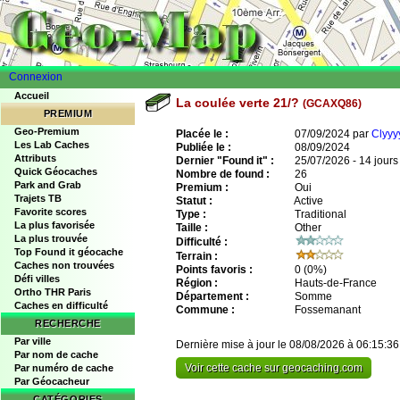
Connexion
Accueil
La coulée verte 21/?
(GCAXQ86)
PREMIUM
Geo-Premium
Placée le :
07/09/2024 par
Clyyy
Les Lab Caches
Publiée le :
08/09/2024
Attributs
Dernier "Found it" :
25/07/2026 - 14 jours
Quick Géocaches
Nombre de found :
26
Park and Grab
Premium :
Oui
Trajets TB
Statut :
Active
Favorite scores
Type :
Traditional
La plus favorisée
Taille :
Other
La plus trouvée
Difficulté :
Top Found it géocache
Terrain :
Caches non trouvées
Points favoris :
0
(0%)
Défi villes
Région :
Hauts-de-France
Ortho THR Paris
Département :
Somme
Caches en difficulté
Commune :
Fossemanant
RECHERCHE
Par ville
Dernière mise à jour le 08/08/2026 à 06:15:36
Par nom de cache
Voir cette cache sur geocaching.com
Par numéro de cache
Par Géocacheur
CATÉGORIES