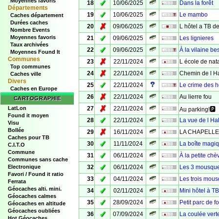
Moyennes favoris
✓
18
10/06/2025
Dans la forêt
Départements
✓
19
10/06/2025
Le mambo
Caches département
Durées caches
✗
20
09/06/2025
L hôtel a TB de
Nombre Events
✓
Moyennes favoris
21
09/06/2025
Les lignieres
Taux archivées
✓
22
09/06/2025
À la vilaine best
Moyennes Found It
Communes
✗
23
22/11/2024
L école de nat
Top communes
✗
24
22/11/2024
Chemin de l H
Caches ville
Divers
✓
25
22/11/2024
Le crime des h
Caches en Europe
✗
26
22/11/2024
Au lierre fou
CARTOGRAPHIE
✗
LatLon
27
22/11/2024
Au parking!🅿️
Found it moyen
✓
28
22/11/2024
La vue de l Ha
Visu
Bollée
✗
29
16/11/2024
LA CHAPELLE S
Caches pour TB
✓
30
11/11/2024
La boîte magi
C.I.T.O
Commune
✓
31
06/11/2024
À la petite ch
Communes sans cache
✓
Electronique
32
06/11/2024
Les 3 mousque
Favori / Found it ratio
✓
33
04/11/2024
Les trois mous
Ferrata
Géocaches alti. mini.
✓
34
02/11/2024
Mini hôtel à T
Géocaches calmes
✓
35
28/09/2024
Petit parc de f
Géocaches en altitude
Géocaches oubliées
✓
36
07/09/2024
La coulée vert
Hot Géocaches