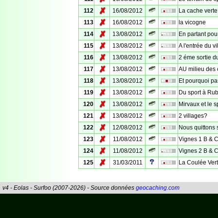
✗
112
16/08/2012
La cache verte
✗
113
16/08/2012
la vicogne
✗
114
13/08/2012
En partant pour
✗
115
13/08/2012
A l'entrée du vi
✗
116
13/08/2012
2 éme sortie d
✗
117
13/08/2012
AU milieu des 
✗
118
13/08/2012
Et pourquoi pas
✗
119
13/08/2012
Du sport à R
✗
120
13/08/2012
Mirvaux et le s
✗
121
13/08/2012
2 villages?
✗
122
12/08/2012
Nous quittons so
✗
123
11/08/2012
Vignes 1 B & 
✗
124
11/08/2012
Vignes 2 B & 
✗
125
31/03/2011
La Coulée Vert
v4 - Eolas - Surfoo (2007-2026) - Source données
geocaching.com