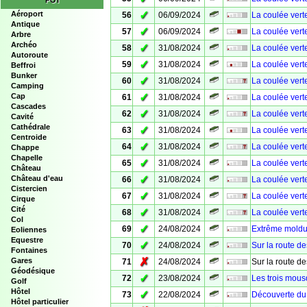
POI
✓
Aéroport
56
06/09/2024
La coulée vert
Antique
✓
57
06/09/2024
La coulée vert
Arbre
Archéo
✓
58
31/08/2024
La coulée vert
Autoroute
✓
59
31/08/2024
La coulée vert
Beffroi
Bunker
✓
60
31/08/2024
La coulée vert
Camping
✓
Cap
61
31/08/2024
La coulée vert
Cascades
✓
62
31/08/2024
La coulée vert
Cavité
Cathédrale
✓
63
31/08/2024
La coulée vert
Centroide
✓
64
31/08/2024
La coulée vert
Chappe
Chapelle
✓
65
31/08/2024
La coulée vert
Château
✓
Château d'eau
66
31/08/2024
La coulée vert
Cistercien
✓
67
31/08/2024
La coulée vert
Cirque
Cité
✓
68
31/08/2024
La coulée verte
Col
✓
69
24/08/2024
Extrême mold
Eoliennes
Equestre
✓
70
24/08/2024
Sur la route d
Fontaines
✗
Gares
71
24/08/2024
Sur la route d
Géodésique
✓
72
23/08/2024
Les trois mous
Golf
Hôtel
✓
73
22/08/2024
Découverte du 
Hôtel particulier