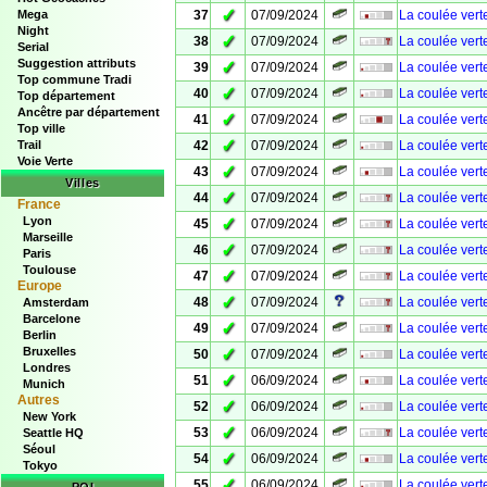
✓
Mega
37
07/09/2024
La coulée vert
Night
✓
38
07/09/2024
La coulée vert
Serial
Suggestion attributs
✓
39
07/09/2024
La coulée vert
Top commune Tradi
✓
40
07/09/2024
La coulée vert
Top département
Ancêtre par département
✓
41
07/09/2024
La coulée vert
Top ville
✓
Trail
42
07/09/2024
La coulée vert
Voie Verte
✓
43
07/09/2024
La coulée vert
Villes
✓
44
07/09/2024
La coulée vert
France
Lyon
✓
45
07/09/2024
La coulée vert
Marseille
✓
46
07/09/2024
La coulée vert
Paris
Toulouse
✓
47
07/09/2024
La coulée vert
Europe
✓
48
07/09/2024
La coulée ver
Amsterdam
Barcelone
✓
49
07/09/2024
La coulée vert
Berlin
Bruxelles
✓
50
07/09/2024
La coulée vert
Londres
✓
51
06/09/2024
La coulée vert
Munich
Autres
✓
52
06/09/2024
La coulée vert
New York
✓
53
06/09/2024
La coulée vert
Seattle HQ
Séoul
✓
54
06/09/2024
La coulée vert
Tokyo
✓
55
06/09/2024
La coulée vert