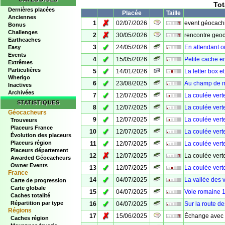
Tot
Dernières placées
Placée
Taille
Anciennes
✗
1
02/07/2026
event géocachi
Bonus
Challenges
✗
2
30/05/2026
rencontre geo
Earthcaches
✓
3
24/05/2026
En attendant o
Easy
Events
✓
4
15/05/2026
Petite cache e
Extrêmes
Particulières
✓
5
14/01/2026
La letter box e
Wherigo
✓
6
23/08/2025
Au champ de 
Inactives
Archivées
✓
7
12/07/2025
La coulée verte 
STATISTIQUES
✓
8
12/07/2025
La coulée verte
Géocacheurs
✓
9
12/07/2025
La coulée verte
Trouveurs
Placeurs France
✓
10
12/07/2025
La coulée verte
Évolution des placeurs
✓
Placeurs région
11
12/07/2025
La coulée vert
Placeurs département
✗
12
12/07/2025
La coulée vert
Awarded Géocacheurs
Owner Events
✓
13
12/07/2025
La coulée vert
France
✓
14
04/07/2025
La vallée des 
Carte de progression
Carte globale
✓
15
04/07/2025
Voie romaine 
Caches totalité
✓
Répartition par type
16
04/07/2025
Sur la route d
Régions
✗
17
15/06/2025
Échange avec l
Caches région