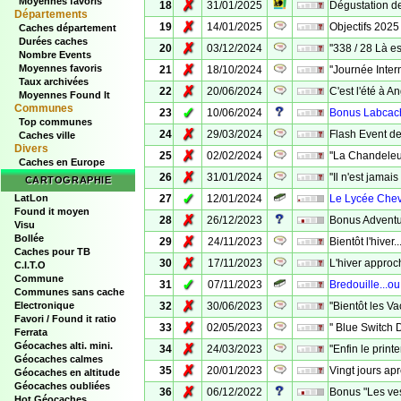
Moyennes favoris
✗
18
31/01/2025
Dégustation d
Départements
✗
19
14/01/2025
Objectifs 2025 
Caches département
Durées caches
✗
20
03/12/2024
''338 / 28 Là est
Nombre Events
✗
Moyennes favoris
21
18/10/2024
''Journée Inter
Taux archivées
✗
22
20/06/2024
C'est l'été à An
Moyennes Found It
Communes
✓
23
10/06/2024
Bonus Labcach
Top communes
✗
24
29/03/2024
Flash Event d
Caches ville
Divers
✗
25
02/02/2024
''La Chandeleu
Caches en Europe
✗
26
31/01/2024
''Il n'est jamais 
CARTOGRAPHIE
✓
LatLon
27
12/01/2024
Le Lycée Chevr
Found it moyen
✗
28
26/12/2023
Bonus Adventur
Visu
Bollée
✗
29
24/11/2023
Bientôt l'hiver..
Caches pour TB
✗
30
17/11/2023
L'hiver approch
C.I.T.O
Commune
✓
31
07/11/2023
Bredouille...ou
Communes sans cache
✗
Electronique
32
30/06/2023
''Bientôt les Va
Favori / Found it ratio
✗
33
02/05/2023
'' Blue Switch 
Ferrata
Géocaches alti. mini.
✗
34
24/03/2023
''Enfin le printe
Géocaches calmes
✗
35
20/01/2023
Vingt jours apr
Géocaches en altitude
Géocaches oubliées
✗
36
06/12/2022
Bonus "Les ve
Hot Géocaches