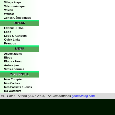
Village étape
Ville touristique
Volcan
Wallace
Zones Géologiques
DIVERS
Editeur - HTML
Logo
Logs & Attributs
Quick Links
Pseudos
LIENS
Associations
Blogs
Blogs - Perso
Autres jeux
Sites & forums
MON PROFIL
Mon Compte
Mes Caches
Mes Pockets queries
Ma Watchlist
v4 - Eolas - Surfoo (2007-2026) - Source données
geocaching.com