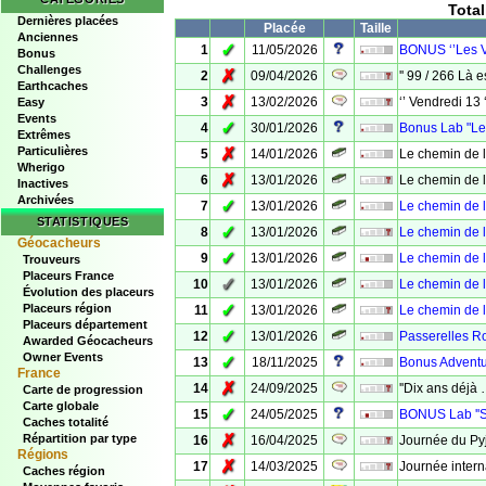
Tota
Dernières placées
Placée
Taille
Anciennes
✓
1
11/05/2026
BONUS ‘’Les V
Bonus
Challenges
✗
2
09/04/2026
'' 99 / 266 Là es
Earthcaches
✗
3
13/02/2026
‘’ Vendredi 13 ‘
Easy
Events
✓
4
30/01/2026
Bonus Lab "Le
Extrêmes
Particulières
✗
5
14/01/2026
Le chemin de 
Wherigo
✗
6
13/01/2026
Le chemin de 
Inactives
Archivées
✓
7
13/01/2026
Le chemin de 
STATISTIQUES
✓
8
13/01/2026
Le chemin de 
Géocacheurs
✓
9
13/01/2026
Le chemin de 
Trouveurs
Placeurs France
✓
10
13/01/2026
Le chemin de 
Évolution des placeurs
✓
Placeurs région
11
13/01/2026
Le chemin de 
Placeurs département
✓
12
13/01/2026
Passerelles R
Awarded Géocacheurs
Owner Events
✓
13
18/11/2025
Bonus Adventur
France
✗
14
24/09/2025
''Dix ans déjà 
Carte de progression
Carte globale
✓
15
24/05/2025
BONUS Lab ''Su
Caches totalité
✗
Répartition par type
16
16/04/2025
Journée du P
Régions
✗
17
14/03/2025
Journée intern
Caches région