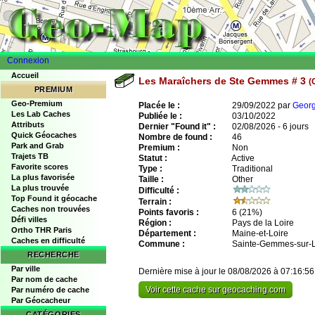
Connexion
Accueil
Les Maraîchers de Ste Gemmes # 3
(
PREMIUM
Geo-Premium
Placée le :
29/09/2022 par
Georg
Les Lab Caches
Publiée le :
03/10/2022
Attributs
Dernier "Found it" :
02/08/2026 - 6 jours
Quick Géocaches
Nombre de found :
46
Park and Grab
Premium :
Non
Trajets TB
Statut :
Active
Favorite scores
Type :
Traditional
La plus favorisée
Taille :
Other
La plus trouvée
Difficulté :
Top Found it géocache
Terrain :
Caches non trouvées
Points favoris :
6
(21%)
Défi villes
Région :
Pays de la Loire
Ortho THR Paris
Département :
Maine-et-Loire
Caches en difficulté
Commune :
Sainte-Gemmes-sur-L
RECHERCHE
Par ville
Dernière mise à jour le 08/08/2026 à 07:16:56
Par nom de cache
Voir cette cache sur geocaching.com
Par numéro de cache
Par Géocacheur
CATÉGORIES