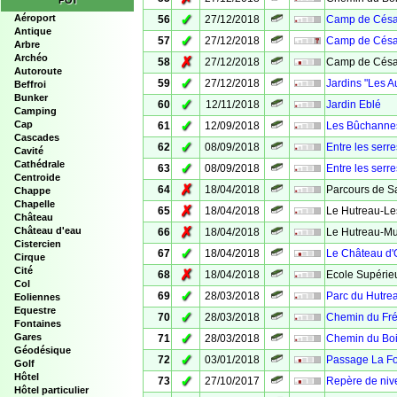
POI
✓
Aéroport
56
27/12/2018
Camp de César
Antique
✓
57
27/12/2018
Camp de César
Arbre
Archéo
✗
58
27/12/2018
Camp de Césa
Autoroute
✓
59
27/12/2018
Jardins "Les 
Beffroi
Bunker
✓
60
12/11/2018
Jardin Eblé
Camping
✓
Cap
61
12/09/2018
Les Bûchanne
Cascades
✓
62
08/09/2018
Entre les serr
Cavité
Cathédrale
✓
63
08/09/2018
Entre les serr
Centroide
✗
64
18/04/2018
Parcours de S
Chappe
Chapelle
✗
65
18/04/2018
Le Hutreau-Le
Château
✗
Château d'eau
66
18/04/2018
Le Hutreau-Mu
Cistercien
✓
67
18/04/2018
Le Château d
Cirque
Cité
✗
68
18/04/2018
Ecole Supérieu
Col
✓
69
28/03/2018
Parc du Hutre
Eoliennes
Equestre
✓
70
28/03/2018
Chemin du Fr
Fontaines
✓
Gares
71
28/03/2018
Chemin du Bois
Géodésique
✓
72
03/01/2018
Passage La Fo
Golf
Hôtel
✓
73
27/10/2017
Repère de niv
Hôtel particulier