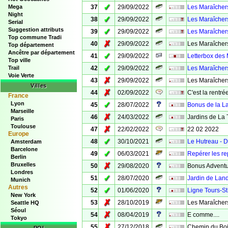
✓
Mega
37
29/09/2022
Les Maraîche
Night
✓
38
29/09/2022
Les Maraîcher
Serial
Suggestion attributs
✓
39
29/09/2022
Les Maraîcher
Top commune Tradi
✗
40
29/09/2022
Les Maraîcher
Top département
Ancêtre par département
✓
41
29/09/2022
Letterbox des
Top ville
✓
Trail
42
29/09/2022
Les Maraîcher
Voie Verte
✗
43
29/09/2022
Les Maraîcher
Villes
✗
44
02/09/2022
C'est la rentrée
France
Lyon
✓
45
28/07/2022
Bonus de la La
Marseille
✗
46
24/03/2022
Jardins de La T
Paris
Toulouse
✗
47
22/02/2022
22 02 2022
Europe
✓
48
30/10/2021
Le Hutreau - D
Amsterdam
Barcelone
✓
49
06/03/2021
Repérer les re
Berlin
Bruxelles
✗
50
29/08/2020
Bonus Adventur
Londres
✓
51
28/07/2020
Jardin de La
Munich
Autres
✓
52
01/06/2020
Ligne Tours-St
New York
✗
53
28/10/2019
Les Maraîcher
Seattle HQ
Séoul
✗
54
08/04/2019
E comme....
Tokyo
✗
55
27/12/2018
Chemin du Bois