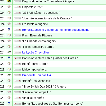
2025
Dégustation de La Chandeleur à Angers
2025
Objectifs 2025 ?...
2024
''338 / 28 Là est la question...''
2024
''Journée Internationale de la Cravate ''
2024
C'est l'été à Angers !
2024
Bonus Labcache Village La Pointe de Bouchemaine
2024
Flash Event de Pâques
2024
''La Chandeleur'' à Angers
2024
''Il n'est jamais trop tard...''
2024
Le Lycée Chevrollier
2023
Bonus Adventure Lab ''Quartier des Gares ''
2023
Bientôt l'hiver...Brrr !
2023
L'hiver approche !...
2023
Bredouille...ou pas ! 🎣
2023
''Bientôt les Vacances'' !
2023
'' Blue Switch Day 2023 '' à Angers
2023
''Enfin le printemps !!! ''
2023
Vingt jours après...
2022
Bonus "Les vestiges de Ste Gemmes-sur-Loire"