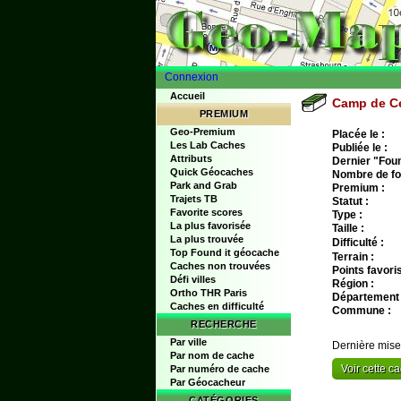
Connexion
Accueil
Camp de Cé
PREMIUM
Geo-Premium
Placée le :
Les Lab Caches
Publiée le :
Attributs
Dernier "Found
Quick Géocaches
Nombre de fo
Park and Grab
Premium :
Trajets TB
Statut :
Favorite scores
Type :
La plus favorisée
Taille :
La plus trouvée
Difficulté :
Top Found it géocache
Terrain :
Caches non trouvées
Points favoris
Défi villes
Région :
Ortho THR Paris
Département 
Caches en difficulté
Commune :
RECHERCHE
Par ville
Dernière mise
Par nom de cache
Voir cette 
Par numéro de cache
Par Géocacheur
CATÉGORIES