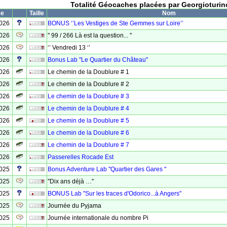
Totalité Géocaches placées par Georgioturin
ée
Taille
Nom
2026
BONUS ‘’Les Vestiges de Ste Gemmes sur Loire’’
2026
'' 99 / 266 Là est la question... ''
2026
‘’ Vendredi 13 ‘’
2026
Bonus Lab "Le Quartier du Château"
2026
Le chemin de la Doublure # 1
2026
Le chemin de la Doublure # 2
2026
Le chemin de la Doublure # 3
2026
Le chemin de la Doublure # 4
2026
Le chemin de la Doublure # 5
2026
Le chemin de la Doublure # 6
2026
Le chemin de la Doublure # 7
2026
Passerelles Rocade Est
2025
Bonus Adventure Lab ''Quartier des Gares ''
2025
''Dix ans déjà …''
2025
BONUS Lab ''Sur les traces d'Odorico...à Angers"
2025
Journée du Pyjama
2025
Journée internationale du nombre Pi