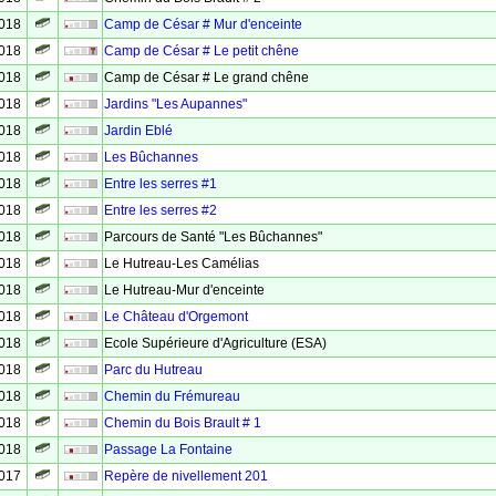
2018
Camp de César # Mur d'enceinte
2018
Camp de César # Le petit chêne
2018
Camp de César # Le grand chêne
2018
Jardins "Les Aupannes"
2018
Jardin Eblé
2018
Les Bûchannes
2018
Entre les serres #1
2018
Entre les serres #2
2018
Parcours de Santé "Les Bûchannes"
2018
Le Hutreau-Les Camélias
2018
Le Hutreau-Mur d'enceinte
2018
Le Château d'Orgemont
2018
Ecole Supérieure d'Agriculture (ESA)
2018
Parc du Hutreau
2018
Chemin du Frémureau
2018
Chemin du Bois Brault # 1
2018
Passage La Fontaine
2017
Repère de nivellement 201