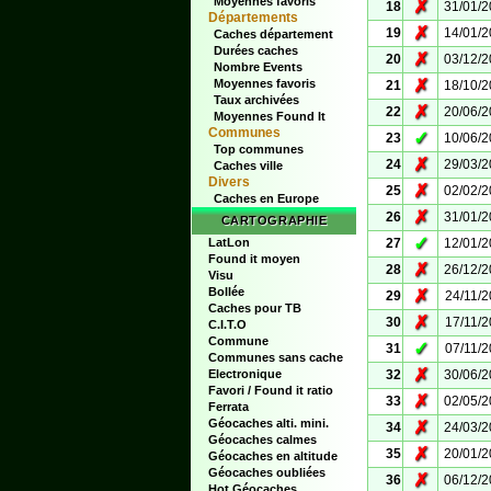
Moyennes favoris
✗
18
31/01/
Départements
✗
19
14/01/
Caches département
Durées caches
✗
20
03/12/
Nombre Events
✗
Moyennes favoris
21
18/10/
Taux archivées
✗
22
20/06/
Moyennes Found It
Communes
✓
23
10/06/
Top communes
✗
24
29/03/
Caches ville
Divers
✗
25
02/02/
Caches en Europe
✗
26
31/01/
CARTOGRAPHIE
✓
LatLon
27
12/01/
Found it moyen
✗
28
26/12/
Visu
Bollée
✗
29
24/11/
Caches pour TB
✗
30
17/11/
C.I.T.O
Commune
✓
31
07/11/
Communes sans cache
✗
Electronique
32
30/06/
Favori / Found it ratio
✗
33
02/05/
Ferrata
Géocaches alti. mini.
✗
34
24/03/
Géocaches calmes
✗
35
20/01/
Géocaches en altitude
Géocaches oubliées
✗
36
06/12/
Hot Géocaches