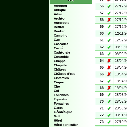
POI
✓
Aéroport
56
27/12/
Antique
✓
57
27/12/
Arbre
Archéo
✗
58
27/12/
Autoroute
✓
59
27/12/
Beffroi
Bunker
✓
60
12/11/
Camping
✓
Cap
61
12/09/
Cascades
✓
62
08/09/
Cavité
Cathédrale
✓
63
08/09/
Centroide
✗
64
18/04/
Chappe
Chapelle
✗
65
18/04/
Château
✗
Château d'eau
66
18/04/
Cistercien
✓
67
18/04/
Cirque
Cité
✗
68
18/04/
Col
✓
69
28/03/
Eoliennes
Equestre
✓
70
28/03/
Fontaines
✓
Gares
71
28/03/
Géodésique
✓
72
03/01/
Golf
Hôtel
✓
73
27/10/
Hôtel particulier