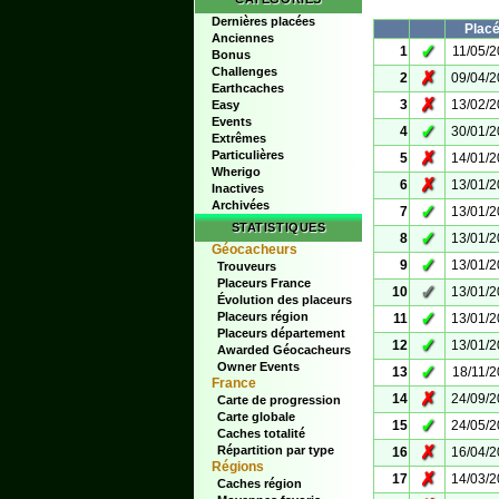
Dernières placées
Plac
Anciennes
✓
1
11/05/
Bonus
Challenges
✗
2
09/04/
Earthcaches
✗
3
13/02/
Easy
Events
✓
4
30/01/
Extrêmes
Particulières
✗
5
14/01/
Wherigo
✗
6
13/01/
Inactives
Archivées
✓
7
13/01/
STATISTIQUES
✓
8
13/01/
Géocacheurs
✓
9
13/01/
Trouveurs
Placeurs France
✓
10
13/01/
Évolution des placeurs
✓
Placeurs région
11
13/01/
Placeurs département
✓
12
13/01/
Awarded Géocacheurs
Owner Events
✓
13
18/11/
France
✗
14
24/09/
Carte de progression
Carte globale
✓
15
24/05/
Caches totalité
✗
Répartition par type
16
16/04/
Régions
✗
17
14/03/
Caches région