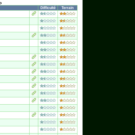
o
Difficulté
Terrain