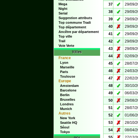
✓
Mega
37
29/09/
Night
✓
38
29/09/
Serial
Suggestion attributs
✓
39
29/09/
Top commune Tradi
✗
40
29/09/
Top département
Ancêtre par département
✓
41
29/09/
Top ville
✓
Trail
42
29/09/
Voie Verte
✗
43
29/09/
Villes
✗
44
02/09/
France
Lyon
✓
45
28/07/
Marseille
✗
46
24/03/
Paris
Toulouse
✗
47
22/02/
Europe
✓
48
30/10/
Amsterdam
Barcelone
✓
49
06/03/
Berlin
Bruxelles
✗
50
29/08/
Londres
✓
51
28/07/
Munich
Autres
✓
52
01/06/
New York
✗
53
28/10/
Seattle HQ
Séoul
✗
54
08/04/
Tokyo
✗
55
27/12/