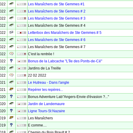
2022
Les Maraîchers de Ste Gemmes #1
2022
Les Maraîchers de Ste Gemmes # 2
2022
Les Maraîchers de Ste Gemmes # 3
2022
Les Maraîchers de Ste Gemmes # 4
2022
Letterbox des Maraîchers de Ste Gemmes # 5
2022
Les Maraîchers de Ste Gemmes # 6
2022
Les Maraîchers de Ste Gemmes # 7
2022
C'est la rentrée !
2022
Bonus de la Labcache "L'île des Ponts-de-Cé"
2022
Jardins de La Treille
2022
22 02 2022
2021
Le Hutreau - Dans l'angle
2021
Repérer les repères...
2020
Bonus Adventure Lab"Angers-Envie d'évasion ?..."
2020
Jardin de Landemaure
2020
Ligne Tours-St Nazaire
2019
Les Maraîchers
2019
E comme....
2018
Chemin du Bois Brault # 2