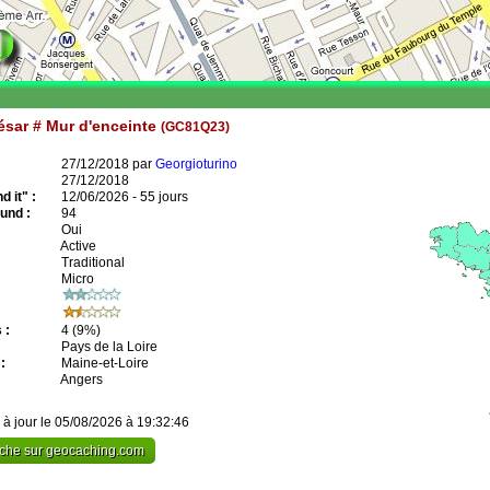
sar # Mur d'enceinte
(GC81Q23)
27/12/2018 par
Georgioturino
27/12/2018
 it" :
12/06/2026 - 55 jours
und :
94
Oui
Active
Traditional
Micro
 :
4
(9%)
Pays de la Loire
:
Maine-et-Loire
Angers
 à jour le 05/08/2026 à 19:32:46
cache sur geocaching.com