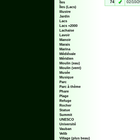
✓
74
02/10/
Îles
Îles (Lacs)
Illustre
Jardin
Lacs
Lacs +2000
Lachaise
Lavoir
Manoir
Marais
Marina
Médiévale
Méridien
Moulin (eau)
Moulin (vent)
Musée
Musique
Parc
Parc à thème
Phare
Plage
Refuge
Rocher
Statue
Summit
UNESCO
Université
Vauban
Velib
Village (plus beau)