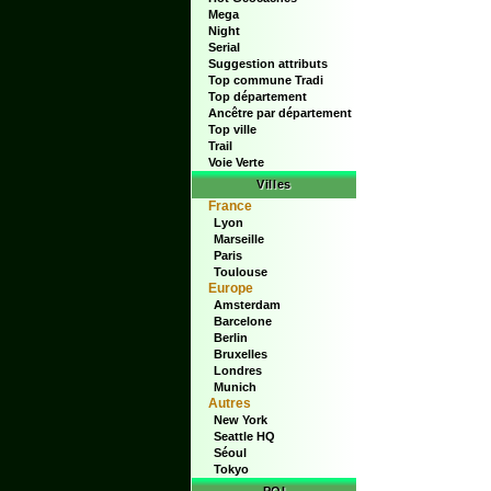
Mega
Night
Serial
Suggestion attributs
Top commune Tradi
Top département
Ancêtre par département
Top ville
Trail
Voie Verte
Villes
France
Lyon
Marseille
Paris
Toulouse
Europe
Amsterdam
Barcelone
Berlin
Bruxelles
Londres
Munich
Autres
New York
Seattle HQ
Séoul
Tokyo