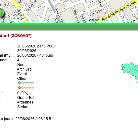
edan!
(GCBQVG7)
20/06/2026 par
DPO17
30/05/2026
 it" :
20/06/2026 - 48 jours
und :
4
Non
Archived
Event
Other
 :
0
(0%)
Grand-Est
:
Ardennes
Sedan
 à jour le 23/06/2026 à 06:15:51