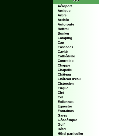
POI
Aéroport
Antique
Arbre
Archéo
Autoroute
Beffroi
Bunker
Camping
Cap
Cascades
Cavité
Cathédrale
Centroide
Chappe
Chapelle
Château
Château d'eau
Cistercien
Cirque
Cité
Col
Eoliennes
Equestre
Fontaines
Gares
Géodésique
Golf
Hôtel
Hôtel particulier