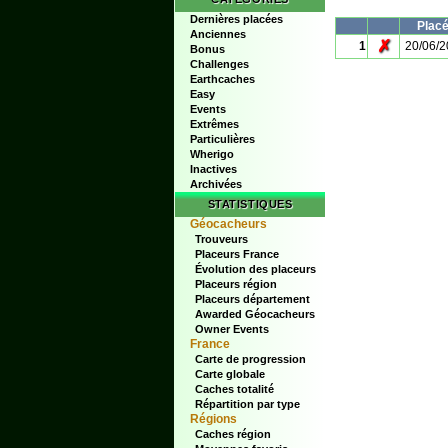
Dernières placées
Plac
Anciennes
✗
1
20/06/
Bonus
Challenges
Earthcaches
Easy
Events
Extrêmes
Particulières
Wherigo
Inactives
Archivées
STATISTIQUES
Géocacheurs
Trouveurs
Placeurs France
Évolution des placeurs
Placeurs région
Placeurs département
Awarded Géocacheurs
Owner Events
France
Carte de progression
Carte globale
Caches totalité
Répartition par type
Régions
Caches région