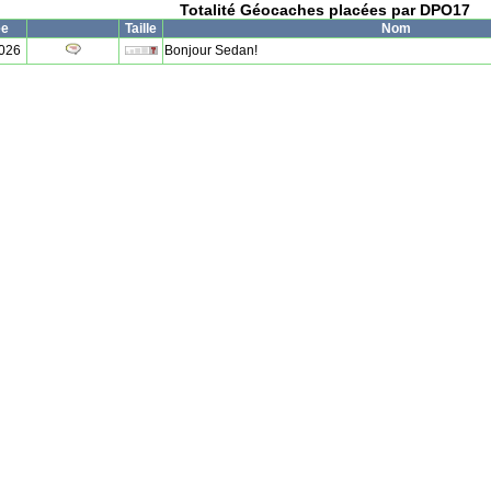
Totalité Géocaches placées par DPO17
ée
Taille
Nom
2026
Bonjour Sedan!