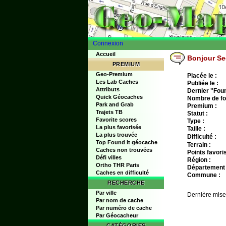
Connexion
Accueil
Bonjour S
PREMIUM
Geo-Premium
Placée le :
Les Lab Caches
Publiée le :
Attributs
Dernier "Found
Quick Géocaches
Nombre de fo
Park and Grab
Premium :
Trajets TB
Statut :
Favorite scores
Type :
La plus favorisée
Taille :
La plus trouvée
Difficulté :
Top Found it géocache
Terrain :
Caches non trouvées
Points favoris
Défi villes
Région :
Ortho THR Paris
Département 
Caches en difficulté
Commune :
RECHERCHE
Par ville
Dernière mise
Par nom de cache
Par numéro de cache
Par Géocacheur
CATÉGORIES