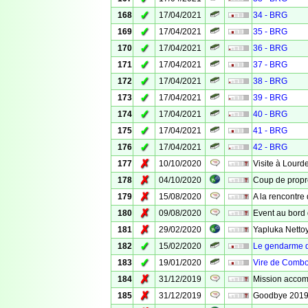
✓
168
17/04/2021
34 - BRG
✓
169
17/04/2021
35 - BRG
✓
170
17/04/2021
36 - BRG
✓
171
17/04/2021
37 - BRG
✓
172
17/04/2021
38 - BRG
✓
173
17/04/2021
39 - BRG
✓
174
17/04/2021
40 - BRG
✓
175
17/04/2021
41 - BRG
✓
176
17/04/2021
42 - BRG
✗
177
10/10/2020
Visite à Lourd
✗
178
04/10/2020
Coup de propre
✗
179
15/08/2020
A la rencontre 
✗
180
09/08/2020
Event au bord 
✗
181
29/02/2020
Yapluka Netto
✓
182
15/02/2020
Le gendarme 
✓
183
19/01/2020
Vire de Combo
✗
184
31/12/2019
Mission accom
✗
185
31/12/2019
Goodbye 201