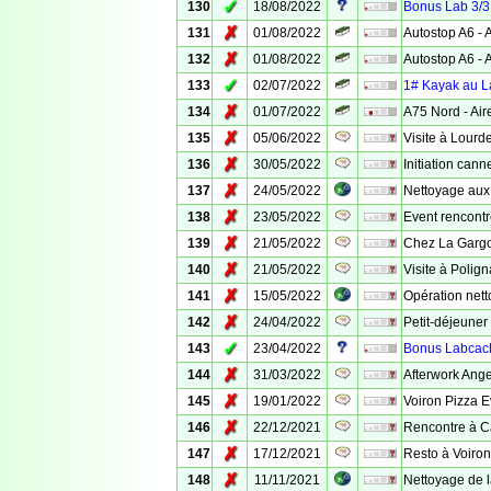
✓
130
18/08/2022
Bonus Lab 3/3 
✗
131
01/08/2022
Autostop A6 - 
✗
132
01/08/2022
Autostop A6 - 
✓
133
02/07/2022
1# Kayak au La
✗
134
01/07/2022
A75 Nord - Ai
✗
135
05/06/2022
Visite à Lourd
✗
136
30/05/2022
Initiation cann
✗
137
24/05/2022
Nettoyage aux
✗
138
23/05/2022
Event rencontr
✗
139
21/05/2022
Chez La Gargo
✗
140
21/05/2022
Visite à Polig
✗
141
15/05/2022
Opération net
✗
142
24/04/2022
Petit-déjeuner
✓
143
23/04/2022
Bonus Labcach
✗
144
31/03/2022
Afterwork Ang
✗
145
19/01/2022
Voiron Pizza E
✗
146
22/12/2021
Rencontre à 
✗
147
17/12/2021
Resto à Voiron
✗
148
11/11/2021
Nettoyage de l