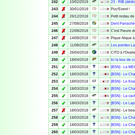
✓
242
10/02/2019
23 - RIB (déd
✗
243
30/01/2019
Pizz'Event !
✗
244
26/12/2018
Petit restau d
✓
245
27/08/2018
Dent Parraché
✗
246
22/08/2018
C'est l'heure d
✗
247
14/08/2018
Pique-Nique 
✓
248
11/08/2018
Les pointes L
✗
249
26/04/2018
CITO à l'Ovali
✓
250
18/04/2018
Ici la tour de c
✓
251
18/03/2018
[BSN] - La ME
✓
252
18/03/2018
[BSN] - Le Cha
✓
253
18/03/2018
[BSN] - Le Koa
✓
254
18/03/2018
[BSN] - Le Ch
✓
255
18/03/2018
[BSN] - La cac
✓
256
18/03/2018
[BSN] - Le La
✗
257
18/03/2018
[BSN] - Le be
✓
258
18/03/2018
[BSN] - Le Cha
✓
259
18/03/2018
[BSN] - Le Cha
✓
260
18/03/2018
[BSN] - Le Cha