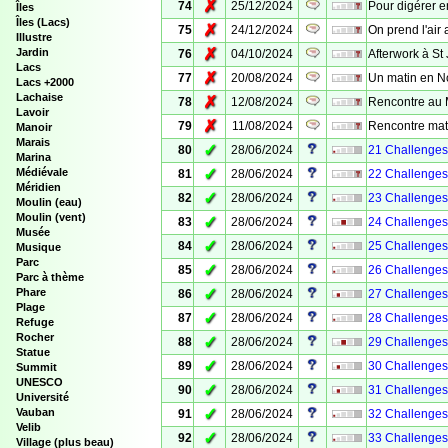
✗
74
25/12/2024
Pour digérer e
Îles
Îles (Lacs)
✗
75
24/12/2024
On prend l'air 
Illustre
✗
Jardin
76
04/10/2024
Afterwork à St
Lacs
✗
77
20/08/2024
Un matin en 
Lacs +2000
Lachaise
✗
78
12/08/2024
Rencontre au 
Lavoir
✗
79
11/08/2024
Rencontre mat
Manoir
Marais
✓
80
28/06/2024
21 Challenges 
Marina
✓
Médiévale
81
28/06/2024
22 Challenges 
Méridien
✓
82
28/06/2024
23 Challenges d
Moulin (eau)
Moulin (vent)
✓
83
28/06/2024
24 Challenges d
Musée
✓
84
28/06/2024
25 Challenges 
Musique
Parc
✓
85
28/06/2024
26 Challenges d
Parc à thème
✓
Phare
86
28/06/2024
27 Challenges 
Plage
✓
87
28/06/2024
28 Challenges 
Refuge
Rocher
✓
88
28/06/2024
29 Challenges 
Statue
✓
89
28/06/2024
30 Challenges 
Summit
UNESCO
✓
90
28/06/2024
31 Challenges d
Université
✓
Vauban
91
28/06/2024
32 Challenges 
Velib
✓
92
28/06/2024
33 Challenges 
Village (plus beau)