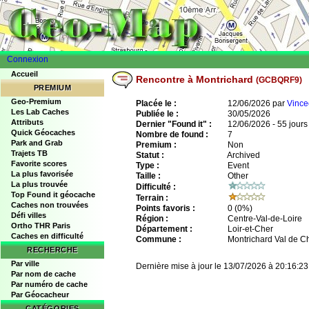
Connexion
Accueil
Rencontre à Montrichard
(GCBQRF9)
PREMIUM
Geo-Premium
Placée le :
12/06/2026 par
Vince
Les Lab Caches
Publiée le :
30/05/2026
Attributs
Dernier "Found it" :
12/06/2026 - 55 jours
Quick Géocaches
Nombre de found :
7
Park and Grab
Premium :
Non
Trajets TB
Statut :
Archived
Favorite scores
Type :
Event
La plus favorisée
Taille :
Other
La plus trouvée
Difficulté :
Top Found it géocache
Terrain :
Caches non trouvées
Points favoris :
0
(0%)
Défi villes
Région :
Centre-Val-de-Loire
Ortho THR Paris
Département :
Loir-et-Cher
Caches en difficulté
Commune :
Montrichard Val de C
RECHERCHE
Par ville
Dernière mise à jour le 13/07/2026 à 20:16:23
Par nom de cache
Par numéro de cache
Par Géocacheur
CATÉGORIES