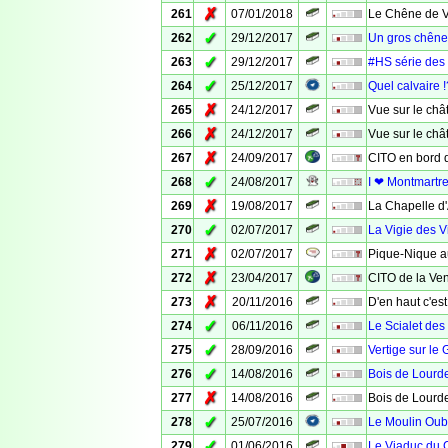
✗
261
07/01/2018
Le Chêne de 
✓
262
29/12/2017
Un gros chêne
✓
263
29/12/2017
#HS série des
✓
264
25/12/2017
Quel calvaire 
✗
265
24/12/2017
Vue sur le châ
✗
266
24/12/2017
Vue sur le châ
✗
267
24/09/2017
CITO en bord d
✓
268
24/08/2017
I ❤ Montmartre
✗
269
19/08/2017
La Chapelle d
✓
270
02/07/2017
La Vigie des V
✗
271
02/07/2017
Pique-Nique a
✗
272
23/04/2017
CITO de la Ve
✗
273
20/11/2016
D'en haut c'est
✓
274
06/11/2016
Le Scialet des 
✓
275
28/09/2016
Vertige sur le
✓
276
14/08/2016
Bois de Lourde
✗
277
14/08/2016
Bois de Lourde
✓
278
25/07/2016
Le Moulin Oub
✓
279
01/06/2016
Le Viaduc du 