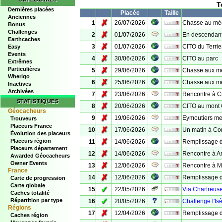
T
Dernières placées
Placée
Taille
Anciennes
✗
1
26/07/2026
Chasse au mégo
Bonus
Challenges
✗
2
01/07/2026
En descendant 
Earthcaches
✗
3
01/07/2026
CITO du Terrie
Easy
Events
✗
4
30/06/2026
CITO au parc
Extrêmes
Particulières
✗
5
29/06/2026
Chasse aux mé
Wherigo
✗
6
25/06/2026
Chasse aux mé
Inactives
Archivées
✗
7
23/06/2026
Rencontre à C
STATISTIQUES
✗
8
20/06/2026
CITO au mont
Géocacheurs
✗
9
19/06/2026
Eymoutiers me
Trouveurs
Placeurs France
✗
10
17/06/2026
Un matin à C
Évolution des placeurs
✗
Placeurs région
11
14/06/2026
Remplissage d
Placeurs département
✗
12
14/06/2026
Rencontre à 
Awarded Géocacheurs
Owner Events
✗
13
12/06/2026
Rencontre à M
France
✗
14
12/06/2026
Remplissage de
Carte de progression
Carte globale
✓
15
22/05/2026
Via Chartreuse
Caches totalité
✓
Répartition par type
16
20/05/2026
Challenge l'Isè
Régions
✗
17
12/04/2026
Remplissage d
Caches région