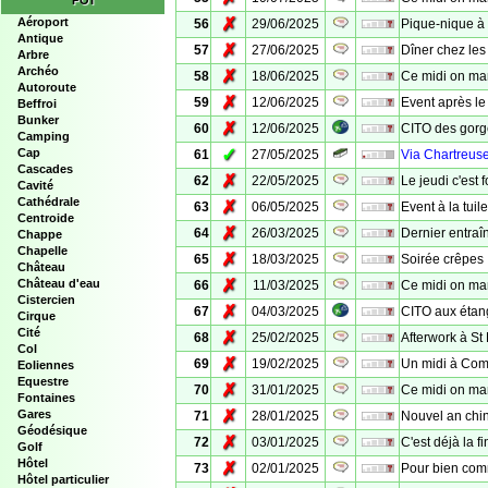
POI
✗
Aéroport
56
29/06/2025
Pique-nique à l
Antique
✗
57
27/06/2025
Dîner chez les
Arbre
Archéo
✗
58
18/06/2025
Ce midi on man
Autoroute
✗
59
12/06/2025
Event après l
Beffroi
Bunker
✗
60
12/06/2025
CITO des gorg
Camping
✓
Cap
61
27/05/2025
Via Chartreuse
Cascades
✗
62
22/05/2025
Le jeudi c'est 
Cavité
Cathédrale
✗
63
06/05/2025
Event à la tuile
Centroide
✗
64
26/03/2025
Dernier entra
Chappe
Chapelle
✗
65
18/03/2025
Soirée crêpes
Château
✗
Château d'eau
66
11/03/2025
Ce midi on ma
Cistercien
✗
67
04/03/2025
CITO aux étan
Cirque
Cité
✗
68
25/02/2025
Afterwork à St
Col
✗
69
19/02/2025
Un midi à Co
Eoliennes
Equestre
✗
70
31/01/2025
Ce midi on ma
Fontaines
✗
Gares
71
28/01/2025
Nouvel an chi
Géodésique
✗
72
03/01/2025
C'est déjà la f
Golf
Hôtel
✗
73
02/01/2025
Pour bien com
Hôtel particulier