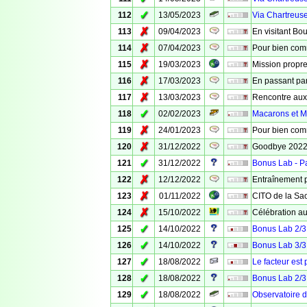
✓
112
13/05/2023
Via Chartreuse
✗
113
09/04/2023
En visitant Bo
✗
114
07/04/2023
Pour bien com
✗
115
19/03/2023
Mission propre
✗
116
17/03/2023
En passant pa
✗
117
13/03/2023
Rencontre aux
✓
118
02/02/2023
Macarons et Ma
✗
119
24/01/2023
Pour bien com
✗
120
31/12/2022
Goodbye 202
✓
121
31/12/2022
Bonus Lab - Pa
✗
122
12/12/2022
Entraînement p
✗
123
01/11/2022
CITO de la Sa
✗
124
15/10/2022
Célébration au
✓
125
14/10/2022
Bonus Lab 2/3 
✓
126
14/10/2022
Bonus Lab 3/3 
✓
127
18/08/2022
Le facteur est
✓
128
18/08/2022
Bonus Lab 2/3 
✓
129
18/08/2022
Observatoire d