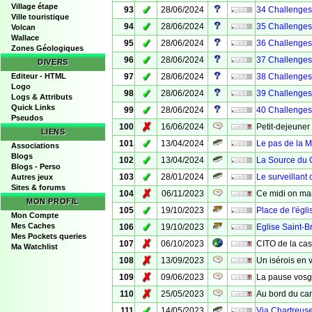
Village étape
✓
93
28/06/2024
34 Challenges d
Ville touristique
✓
94
28/06/2024
35 Challenges 
Volcan
Wallace
✓
95
28/06/2024
36 Challenges d
Zones Géologiques
✓
96
28/06/2024
37 Challenges 
DIVERS
✓
Editeur - HTML
97
28/06/2024
38 Challenges d
Logo
✓
98
28/06/2024
39 Challenges d
Logs & Attributs
Quick Links
✓
99
28/06/2024
40 Challenges 
Pseudos
✗
100
16/06/2024
Petit-dejeuner
LIENS
✓
101
13/04/2024
Le pas de la M
Associations
Blogs
✓
102
13/04/2024
La Source du G
Blogs - Perso
✓
103
28/01/2024
Le surveillant
Autres jeux
Sites & forums
✗
104
06/11/2023
Ce midi on ma
MON PROFIL
✓
105
19/10/2023
Place de l'égli
Mon Compte
✓
Mes Caches
106
19/10/2023
Eglise Saint-B
Mes Pockets queries
✗
107
06/10/2023
CITO de la cas
Ma Watchlist
✗
108
13/09/2023
Un isérois en 
✗
109
09/06/2023
La pause vos
✗
110
25/05/2023
Au bord du ca
✓
111
14/05/2023
Via Chartreuse