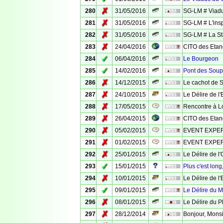
✗
280
31/05/2016
SG-LM # Viadu
✗
281
31/05/2016
SG-LM # L'insp
✗
282
31/05/2016
SG-LM # La Sta
✗
283
24/04/2016
CITO des Etan
✓
284
06/04/2016
Le Bourgeon
✓
285
14/02/2016
Pont des Soup
✗
286
14/12/2015
Le cachot de 
✗
287
24/10/2015
Le Délire de l
✗
288
17/05/2015
Rencontre à L
✗
289
26/04/2015
CITO des Etan
✗
290
05/02/2015
EVENT EXPER
✗
291
01/02/2015
EVENT EXPERI
✗
292
25/01/2015
Le Délire de l
✓
293
15/01/2015
Plus c'est long,
✗
294
10/01/2015
Le Délire de l
✓
295
09/01/2015
Le Délire du M
✗
296
08/01/2015
Le Délire du P
✗
297
28/12/2014
Bonjour, Monsi