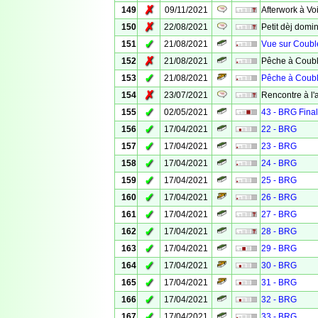
✗
149
09/11/2021
Afterwork à Vo
✗
150
22/08/2021
Petit dèj domini
✓
151
21/08/2021
Vue sur Coubl
✗
152
21/08/2021
Pêche à Coubl
✓
153
21/08/2021
Pêche à Coubl
✗
154
23/07/2021
Rencontre à l'
✓
155
02/05/2021
43 - BRG Fina
✓
156
17/04/2021
22 - BRG
✓
157
17/04/2021
23 - BRG
✓
158
17/04/2021
24 - BRG
✓
159
17/04/2021
25 - BRG
✓
160
17/04/2021
26 - BRG
✓
161
17/04/2021
27 - BRG
✓
162
17/04/2021
28 - BRG
✓
163
17/04/2021
29 - BRG
✓
164
17/04/2021
30 - BRG
✓
165
17/04/2021
31 - BRG
✓
166
17/04/2021
32 - BRG
✓
167
17/04/2021
33 - BRG