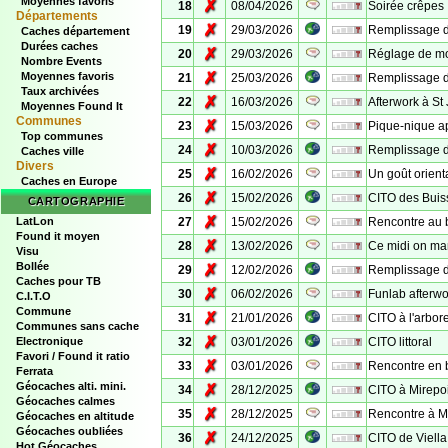
Moyennes favoris
✗
18
08/04/2026
Soirée crêpes 
Départements
✗
19
29/03/2026
Remplissage de
Caches département
Durées caches
✗
20
29/03/2026
Réglage de mo
Nombre Events
✗
Moyennes favoris
21
25/03/2026
Remplissage d
Taux archivées
✗
22
16/03/2026
Afterwork à St
Moyennes Found It
Communes
✗
23
15/03/2026
Pique-nique ap
Top communes
✗
24
10/03/2026
Remplissage d
Caches ville
Divers
✗
25
16/02/2026
Un goût orient
Caches en Europe
✗
26
15/02/2026
CITO des Bui
CARTOGRAPHIE
✗
LatLon
27
15/02/2026
Rencontre au 
Found it moyen
✗
28
13/02/2026
Ce midi on man
Visu
Bollée
✗
29
12/02/2026
Remplissage d
Caches pour TB
✗
30
06/02/2026
Funlab afterwo
C.I.T.O
Commune
✗
31
21/01/2026
CITO à l'arbor
Communes sans cache
✗
Electronique
32
03/01/2026
CITO littoral
Favori / Found it ratio
✗
33
03/01/2026
Rencontre en 
Ferrata
Géocaches alti. mini.
✗
34
28/12/2025
CITO à Mirepo
Géocaches calmes
✗
35
28/12/2025
Rencontre à M
Géocaches en altitude
Géocaches oubliées
✗
36
24/12/2025
CITO de Viella
Hot Géocaches