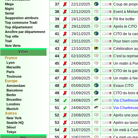
✗
Mega
37
22/12/2025
Coup de propr
Night
✗
38
22/12/2025
Event à Miéla
Serial
Suggestion attributs
✗
39
19/12/2025
Fill the bottle
Top commune Tradi
✗
40
29/11/2025
Après le CITO
Top département
Ancêtre par département
✗
41
29/11/2025
CITO de la ca
Top ville
✗
Trail
42
23/11/2025
Pour bien com
Voie Verte
✗
43
12/10/2025
Célébration au
Villes
✗
44
02/10/2025
C'est la reprise
France
Lyon
✗
45
24/09/2025
Un matin à Pon
Marseille
✗
46
22/09/2025
CITO de la gar
Paris
Toulouse
✗
47
10/09/2025
Un matin à Ne
Europe
✗
48
05/09/2025
Evaux CITO
Amsterdam
Barcelone
✗
49
01/09/2025
CITO du bois 
Berlin
Bruxelles
✓
50
24/08/2025
Via Chartreus
Londres
✓
51
24/08/2025
Via Chartreuse
Munich
Autres
✗
52
23/08/2025
Après une jou
New York
✗
53
21/08/2025
Apéro au lavoi
Seattle HQ
Séoul
✗
54
31/07/2025
Un midi à Co
Tokyo
✗
55
10/07/2025
Ce midi on man