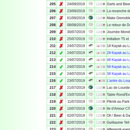
✗
205
24/09/2019
Darts and Beer
✗
206
23/09/2019
La revanche 
✗
207
01/09/2019
Make Grenoble
✗
208
08/08/2019
Le retour de 
✗
209
30/07/2019
Journée Mondia
✗
210
25/07/2019
Initiation T5 et
✗
211
24/07/2019
1# Kayak au L
✓
212
24/07/2019
2# Kayak au L
✓
213
24/07/2019
4# Kayak au L
✓
214
24/07/2019
5# Kayak au L
✓
215
24/07/2019
3# Kayak au L
✓
216
23/07/2019
L'antre du Lou
✗
217
21/07/2019
Lac de Lourde
✗
218
15/07/2019
Table Rond'Eve
✗
219
11/07/2019
Piknik au Park
✗
220
10/07/2019
Ile d'Amour C
✗
221
02/07/2019
Oh ! Beer & Da
✗
222
02/07/2019
Guillaume Tell
✗
223
01/07/2019
Afterwork event