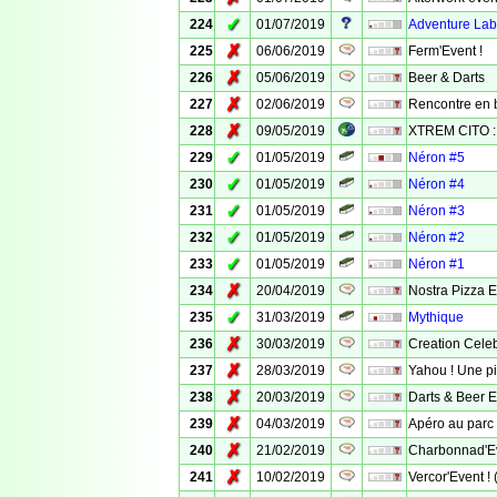
✓
224
01/07/2019
Adventure Lab 
✗
225
06/06/2019
Ferm'Event !
✗
226
05/06/2019
Beer & Darts
✗
227
02/06/2019
Rencontre en 
✗
228
09/05/2019
XTREM CITO :
✓
229
01/05/2019
Néron #5
✓
230
01/05/2019
Néron #4
✓
231
01/05/2019
Néron #3
✓
232
01/05/2019
Néron #2
✓
233
01/05/2019
Néron #1
✗
234
20/04/2019
Nostra Pizza 
✓
235
31/03/2019
Mythique
✗
236
30/03/2019
Creation Celeb
✗
237
28/03/2019
Yahou ! Une pi
✗
238
20/03/2019
Darts & Beer 
✗
239
04/03/2019
Apéro au parc
✗
240
21/02/2019
Charbonnad'Ev
✗
241
10/02/2019
Vercor'Event ! (