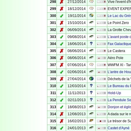
✗
298
27/12/2014
Vive l'event d'h
✗
299
18/12/2014
EVENT EXPERI
✓
300
19/11/2014
Le Lac du Gré
✗
301
15/10/2014
Le Point Zero
✗
302
06/09/2014
La Grotte Chev
✓
303
09/08/2014
L'avant poste 
✓
304
18/06/2014
Fax Galactiqu
✗
305
08/06/2014
Le Castera
✗
306
08/06/2014
Aéro Pole
✗
307
07/06/2014
WWFM XI - Ta
✓
308
02/06/2014
L'antre de Hou
✗
309
27/04/2014
Déchets de la 
✓
310
12/03/2014
Le Bureau du 
✓
311
11/11/2013
Hold-Up
✓
312
02/11/2013
La Pendule So
✓
313
18/08/2013
Donjon et égl
✗
314
12/08/2013
A dada sur le 
✗
315
16/02/2013
Le trésor de S
✓
316
24/01/2013
Castet d'Ayné