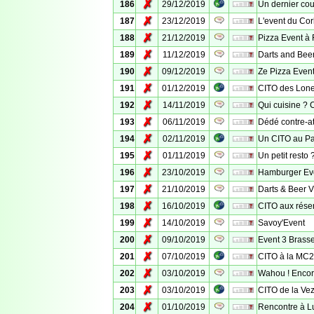
✗
186
29/12/2019
Un dernier co
✗
187
23/12/2019
L'event du Co
✗
188
21/12/2019
Pizza Event à 
✗
189
11/12/2019
Darts and Beer
✗
190
09/12/2019
Ze Pizza Even
✗
191
01/12/2019
CITO des Lon
✗
192
14/11/2019
Qui cuisine ? C
✗
193
06/11/2019
Dédé contre-at
✗
194
02/11/2019
Un CITO au Pa
✗
195
01/11/2019
Un petit resto 
✗
196
23/10/2019
Hamburger Ev
✗
197
21/10/2019
Darts & Beer V
✗
198
16/10/2019
CITO aux réser
✗
199
14/10/2019
Savoy'Event
✗
200
09/10/2019
Event 3 Brass
✗
201
07/10/2019
CITO à la MC2
✗
202
03/10/2019
Wahou ! Encor
✗
203
03/10/2019
CITO de la Ve
✗
204
01/10/2019
Rencontre à Lu