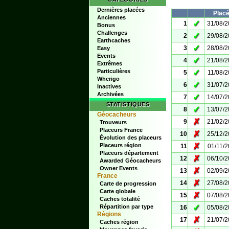
Dernières placées
Plac
Anciennes
✓
1
31/08/
Bonus
Challenges
✓
2
29/08/
Earthcaches
✓
3
28/08/
Easy
Events
✓
4
21/08/
Extrêmes
Particulières
✓
5
11/08/
Wherigo
✓
6
31/07/
Inactives
Archivées
✓
7
14/07/
STATISTIQUES
✓
8
13/07/
Géocacheurs
✗
9
21/02/
Trouveurs
Placeurs France
✗
10
25/12/
Évolution des placeurs
✗
Placeurs région
11
01/11/
Placeurs département
✗
12
06/10/
Awarded Géocacheurs
Owner Events
✗
13
02/09/
France
✗
14
27/08/
Carte de progression
Carte globale
✗
15
07/08/
Caches totalité
✓
Répartition par type
16
05/08/
Régions
✗
17
21/07/
Caches région