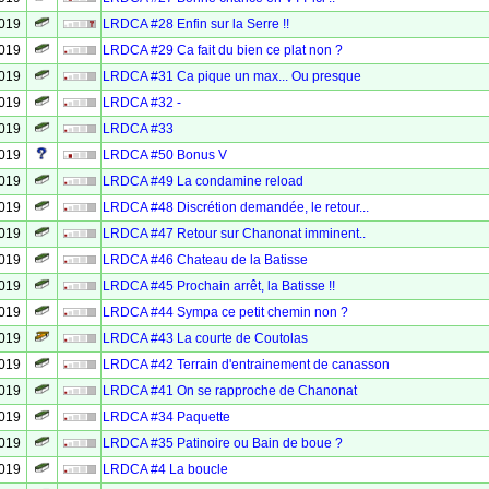
2019
LRDCA #28 Enfin sur la Serre !!
2019
LRDCA #29 Ca fait du bien ce plat non ?
2019
LRDCA #31 Ca pique un max... Ou presque
2019
LRDCA #32 -
2019
LRDCA #33
2019
LRDCA #50 Bonus V
2019
LRDCA #49 La condamine reload
2019
LRDCA #48 Discrétion demandée, le retour...
2019
LRDCA #47 Retour sur Chanonat imminent..
2019
LRDCA #46 Chateau de la Batisse
2019
LRDCA #45 Prochain arrêt, la Batisse !!
2019
LRDCA #44 Sympa ce petit chemin non ?
2019
LRDCA #43 La courte de Coutolas
2019
LRDCA #42 Terrain d'entrainement de canasson
2019
LRDCA #41 On se rapproche de Chanonat
2019
LRDCA #34 Paquette
2019
LRDCA #35 Patinoire ou Bain de boue ?
2019
LRDCA #4 La boucle