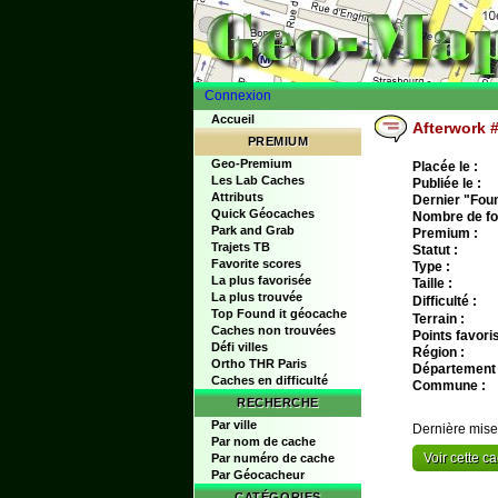
Connexion
Accueil
Afterwork #
PREMIUM
Geo-Premium
Placée le :
Les Lab Caches
Publiée le :
Attributs
Dernier "Found
Quick Géocaches
Nombre de fo
Park and Grab
Premium :
Trajets TB
Statut :
Favorite scores
Type :
La plus favorisée
Taille :
La plus trouvée
Difficulté :
Top Found it géocache
Terrain :
Caches non trouvées
Points favoris
Défi villes
Région :
Ortho THR Paris
Département 
Caches en difficulté
Commune :
RECHERCHE
Par ville
Dernière mise
Par nom de cache
Voir cette 
Par numéro de cache
Par Géocacheur
CATÉGORIES