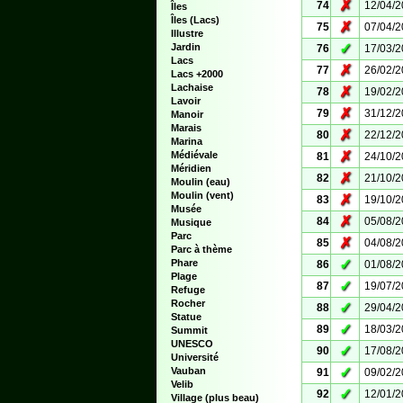
✗
74
12/04/
Îles
Îles (Lacs)
✗
75
07/04/
Illustre
✓
Jardin
76
17/03/
Lacs
✗
77
26/02/
Lacs +2000
Lachaise
✗
78
19/02/
Lavoir
✗
79
31/12/
Manoir
Marais
✗
80
22/12/
Marina
✗
Médiévale
81
24/10/
Méridien
✗
82
21/10/
Moulin (eau)
Moulin (vent)
✗
83
19/10/
Musée
✗
84
05/08/
Musique
Parc
✗
85
04/08/
Parc à thème
✓
Phare
86
01/08/
Plage
✓
87
19/07/
Refuge
Rocher
✓
88
29/04/
Statue
✓
89
18/03/
Summit
UNESCO
✓
90
17/08/
Université
✓
Vauban
91
09/02/
Velib
✓
92
12/01/
Village (plus beau)