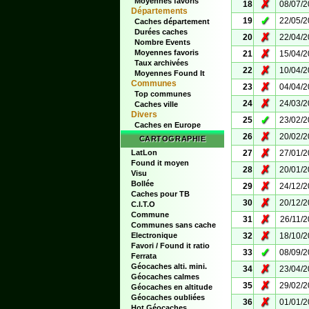
Moyennes favoris
✗
18
08/07/
Départements
✓
19
22/05/
Caches département
Durées caches
✗
20
22/04/
Nombre Events
✗
Moyennes favoris
21
15/04/
Taux archivées
✗
22
10/04/
Moyennes Found It
Communes
✗
23
04/04/
Top communes
✗
24
24/03/
Caches ville
Divers
✓
25
23/02/
Caches en Europe
✗
26
20/02/
CARTOGRAPHIE
✗
LatLon
27
27/01/
Found it moyen
✗
28
20/01/
Visu
Bollée
✗
29
24/12/
Caches pour TB
✗
30
20/12/
C.I.T.O
Commune
✗
31
26/11/
Communes sans cache
✗
Electronique
32
18/10/
Favori / Found it ratio
✓
33
08/09/
Ferrata
Géocaches alti. mini.
✗
34
23/04/
Géocaches calmes
✗
35
29/02/
Géocaches en altitude
Géocaches oubliées
✗
36
01/01/
Hot Géocaches