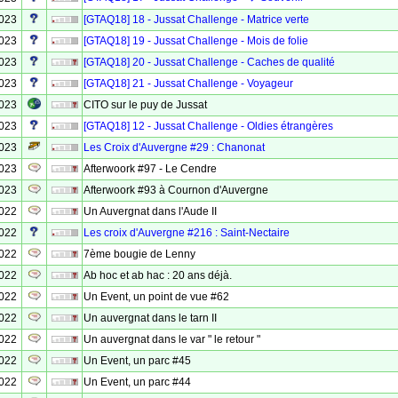
2023
[GTAQ18] 18 - Jussat Challenge - Matrice verte
2023
[GTAQ18] 19 - Jussat Challenge - Mois de folie
2023
[GTAQ18] 20 - Jussat Challenge - Caches de qualité
2023
[GTAQ18] 21 - Jussat Challenge - Voyageur
2023
CITO sur le puy de Jussat
2023
[GTAQ18] 12 - Jussat Challenge - Oldies étrangères
2023
Les Croix d'Auvergne #29 : Chanonat
2023
Afterwoork #97 - Le Cendre
2023
Afterwoork #93 à Cournon d'Auvergne
2022
Un Auvergnat dans l'Aude II
2022
Les croix d'Auvergne #216 : Saint-Nectaire
2022
7ème bougie de Lenny
2022
Ab hoc et ab hac : 20 ans déjà.
2022
Un Event, un point de vue #62
2022
Un auvergnat dans le tarn II
2022
Un auvergnat dans le var " le retour "
2022
Un Event, un parc #45
2022
Un Event, un parc #44