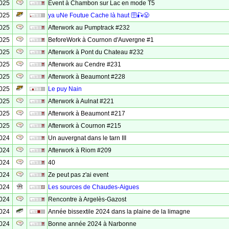
2025
Event à Chambon sur Lac en mode T5
2025
ya uNe Foutue Cache là haut 🛜🎣😤
2025
Afterwork au Pumptrack #232
2025
BeforeWork à Cournon d'Auvergne #1
2025
Afterwork à Pont du Chateau #232
2025
Afterwork au Cendre #231
2025
Afterwork à Beaumont #228
2025
Le puy Nain
2025
Afterwork à Aulnat #221
2025
Afterwork à Beaumont #217
2025
Afterwork à Cournon #215
2024
Un auvergnat dans le tarn III
2024
Afterwork à Riom #209
2024
40
2024
Ze peut pas z'ai event
2024
Les sources de Chaudes-Aigues
2024
Rencontre à Argelès-Gazost
2024
Année bissextile 2024 dans la plaine de la limagne
2024
Bonne année 2024 à Narbonne