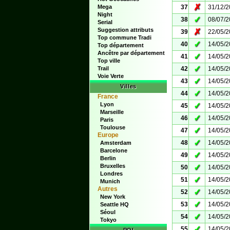
✗
Mega
37
31/12/
Night
✓
38
08/07/
Serial
Suggestion attributs
✗
39
22/05/
Top commune Tradi
✓
40
14/05/
Top département
Ancêtre par département
✓
41
14/05/
Top ville
✓
Trail
42
14/05/
Voie Verte
✓
43
14/05/
Villes
✓
44
14/05/
France
Lyon
✓
45
14/05/
Marseille
✓
46
14/05/
Paris
Toulouse
✓
47
14/05/
Europe
✓
48
14/05/
Amsterdam
Barcelone
✓
49
14/05/
Berlin
Bruxelles
✓
50
14/05/
Londres
✓
51
14/05/
Munich
Autres
✓
52
14/05/
New York
✓
53
14/05/
Seattle HQ
Séoul
✓
54
14/05/
Tokyo
✓
55
14/05/