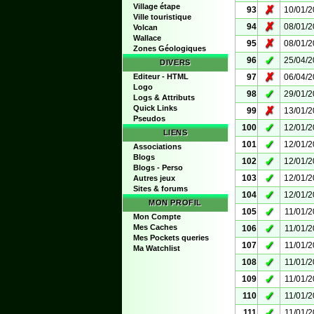
Village étape
✗
93
10/01/
Ville touristique
✗
94
08/01/
Volcan
Wallace
✗
95
08/01/
Zones Géologiques
✓
96
25/04/
DIVERS
✗
Editeur - HTML
97
06/04/
Logo
✓
98
29/01/
Logs & Attributs
Quick Links
✗
99
13/01/
Pseudos
✓
100
12/01/
LIENS
✓
101
12/01/
Associations
Blogs
✓
102
12/01/
Blogs - Perso
✓
103
12/01/
Autres jeux
Sites & forums
✓
104
12/01/
MON PROFIL
✓
105
11/01/
Mon Compte
✓
Mes Caches
106
11/01/
Mes Pockets queries
✓
107
11/01/
Ma Watchlist
✓
108
11/01/
✓
109
11/01/
✓
110
11/01/
✓
111
11/01/