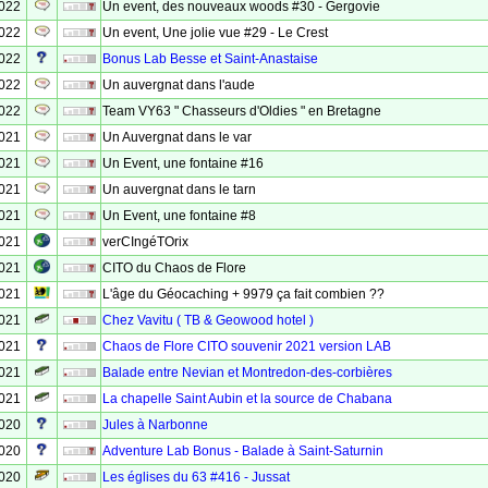
2022
Un event, des nouveaux woods #30 - Gergovie
2022
Un event, Une jolie vue #29 - Le Crest
2022
Bonus Lab Besse et Saint-Anastaise
2022
Un auvergnat dans l'aude
2022
Team VY63 " Chasseurs d'Oldies " en Bretagne
2021
Un Auvergnat dans le var
2021
Un Event, une fontaine #16
2021
Un auvergnat dans le tarn
2021
Un Event, une fontaine #8
2021
verCIngéTOrix
2021
CITO du Chaos de Flore
2021
L'âge du Géocaching + 9979 ça fait combien ??
2021
Chez Vavitu ( TB & Geowood hotel )
2021
Chaos de Flore CITO souvenir 2021 version LAB
2021
Balade entre Nevian et Montredon-des-corbières
2021
La chapelle Saint Aubin et la source de Chabana
2020
Jules à Narbonne
2020
Adventure Lab Bonus - Balade à Saint-Saturnin
2020
Les églises du 63 #416 - Jussat