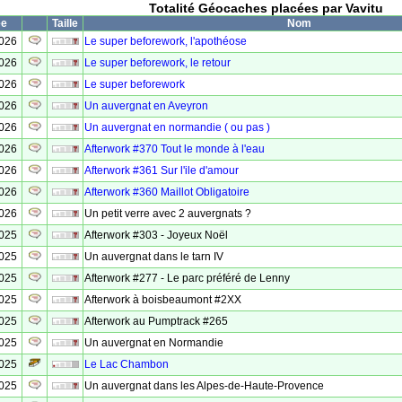
Totalité Géocaches placées par Vavitu
ée
Taille
Nom
2026
Le super beforework, l'apothéose
2026
Le super beforework, le retour
2026
Le super beforework
2026
Un auvergnat en Aveyron
2026
Un auvergnat en normandie ( ou pas )
2026
Afterwork #370 Tout le monde à l'eau
2026
Afterwork #361 Sur l'ile d'amour
2026
Afterwork #360 Maillot Obligatoire
2026
Un petit verre avec 2 auvergnats ?
2025
Afterwork #303 - Joyeux Noël
2025
Un auvergnat dans le tarn IV
2025
Afterwork #277 - Le parc préféré de Lenny
2025
Afterwork à boisbeaumont #2XX
2025
Afterwork au Pumptrack #265
2025
Un auvergnat en Normandie
2025
Le Lac Chambon
2025
Un auvergnat dans les Alpes-de-Haute-Provence