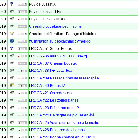
2020
Puy de Jussat X'
2020
Puy de Jussat III Bis
2020
Puy de Jussat VIII Bis
2019
Un endroit quelque peu insolite
2019
Création célébration : Partage d’histoires
2019
#6 Initiation au geocaching : wherigo
2019
LRDCA #51 Super Bonus
2019
LRDCA #36 ǝʇuɐsɹǝʌuǝɹ ʇsǝ ǝnʌ ɐן
2019
LRDCA #37 Chemin boueux
LRDCA #38 I ❤️ Letterbox
2019
2019
LRDCA #39 Passage près de la rescapée
2019
LRDCA #40 Bonus IV
2019
LRDCA #21 On redescend
2019
LRDCA #22 Les zolies z'anes
2019
LRDCA #23 Prêt à remonter ?
2019
LRDCA #24 Ca risque de piquer en été
2019
LRDCA #25 Vous êtes presque à la moitié
2019
LRDCA #26 Entourée de champs
2019
LRDCA #27 Bonne chance en VTT ici !!