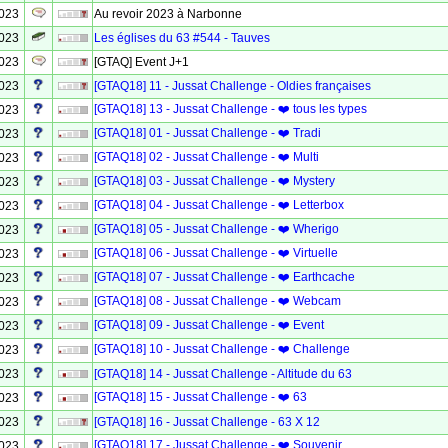
2023
Au revoir 2023 à Narbonne
2023
Les églises du 63 #544 - Tauves
2023
[GTAQ] Event J+1
2023
[GTAQ18] 11 - Jussat Challenge - Oldies françaises
[GTAQ18] 13 - Jussat Challenge - ❤️ tous les types
2023
[GTAQ18] 01 - Jussat Challenge - ❤️ Tradi
2023
[GTAQ18] 02 - Jussat Challenge - ❤️ Multi
2023
[GTAQ18] 03 - Jussat Challenge - ❤️ Mystery
2023
[GTAQ18] 04 - Jussat Challenge - ❤️ Letterbox
2023
[GTAQ18] 05 - Jussat Challenge - ❤️ Wherigo
2023
[GTAQ18] 06 - Jussat Challenge - ❤️ Virtuelle
2023
[GTAQ18] 07 - Jussat Challenge - ❤️ Earthcache
2023
[GTAQ18] 08 - Jussat Challenge - ❤️ Webcam
2023
[GTAQ18] 09 - Jussat Challenge - ❤️ Event
2023
[GTAQ18] 10 - Jussat Challenge - ❤️ Challenge
2023
2023
[GTAQ18] 14 - Jussat Challenge - Altitude du 63
[GTAQ18] 15 - Jussat Challenge - ❤️ 63
2023
2023
[GTAQ18] 16 - Jussat Challenge - 63 X 12
[GTAQ18] 17 - Jussat Challenge - ❤️ Souvenir
2023