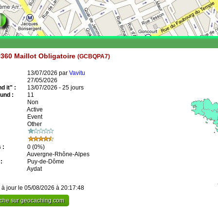
360 Maillot Obligatoire
(GCBQPA7)
13/07/2026 par
Vavitu
27/05/2026
 it" :
13/07/2026 - 25 jours
und :
11
Non
Active
Event
Other
 :
0
(0%)
Auvergne-Rhône-Alpes
:
Puy-de-Dôme
Aydat
 à jour le 05/08/2026 à 20:17:48
cache sur geocaching.com