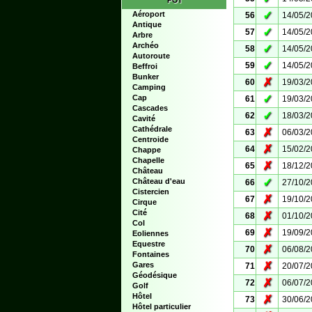
POI
✓
Aéroport
56
14/05/
Antique
✓
57
14/05/
Arbre
Archéo
✓
58
14/05/
Autoroute
✓
59
14/05/
Beffroi
Bunker
✗
60
19/03/
Camping
✓
Cap
61
19/03/
Cascades
✓
62
18/03/
Cavité
Cathédrale
✗
63
06/03/
Centroide
✗
64
15/02/
Chappe
Chapelle
✗
65
18/12/
Château
✓
Château d'eau
66
27/10/
Cistercien
✗
67
19/10/
Cirque
Cité
✗
68
01/10/
Col
✗
69
19/09/
Eoliennes
Equestre
✗
70
06/08/
Fontaines
✗
Gares
71
20/07/
Géodésique
✗
72
06/07/
Golf
Hôtel
✗
73
30/06/
Hôtel particulier