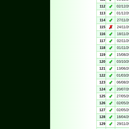
✓
112
02/12/
✓
113
01/12/
✓
114
27/11/
✗
115
24/11/
✓
116
18/11/
✓
117
02/11/
✓
118
01/11/
✓
119
15/08/
✓
120
03/10/
✓
121
13/06/
✓
122
01/03/
✓
123
06/08/
✓
124
20/07/
✓
125
27/05/
✓
126
02/05/
✓
127
02/05/
✓
128
18/04/
✓
129
29/11/