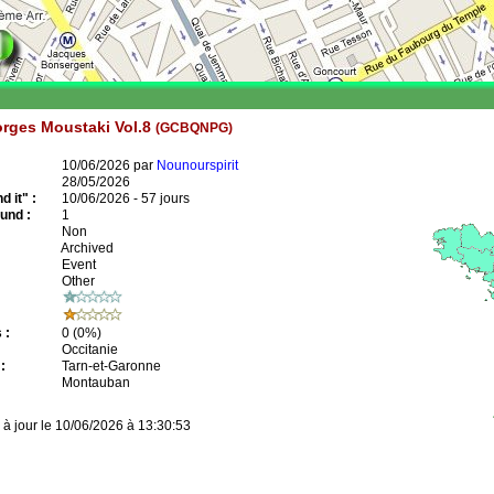
rges Moustaki Vol.8
(GCBQNPG)
10/06/2026 par
Nounourspirit
28/05/2026
 it" :
10/06/2026 - 57 jours
und :
1
Non
Archived
Event
Other
 :
0
(0%)
Occitanie
:
Tarn-et-Garonne
Montauban
 à jour le 10/06/2026 à 13:30:53