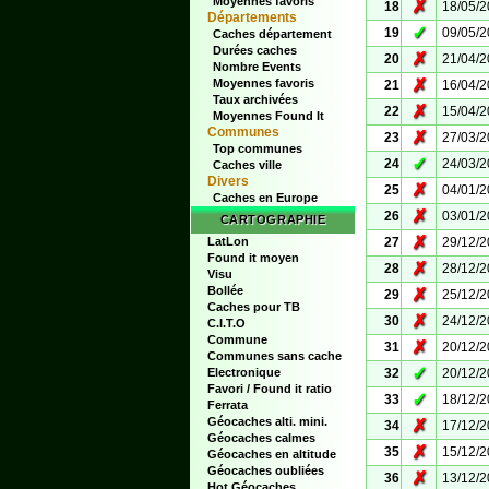
Moyennes favoris
✗
18
18/05/
Départements
✓
19
09/05/
Caches département
Durées caches
✗
20
21/04/
Nombre Events
✗
Moyennes favoris
21
16/04/
Taux archivées
✗
22
15/04/
Moyennes Found It
Communes
✗
23
27/03/
Top communes
✓
24
24/03/
Caches ville
Divers
✗
25
04/01/
Caches en Europe
✗
26
03/01/
CARTOGRAPHIE
✗
LatLon
27
29/12/
Found it moyen
✗
28
28/12/
Visu
Bollée
✗
29
25/12/
Caches pour TB
✗
30
24/12/
C.I.T.O
Commune
✗
31
20/12/
Communes sans cache
✓
Electronique
32
20/12/
Favori / Found it ratio
✓
33
18/12/
Ferrata
Géocaches alti. mini.
✗
34
17/12/
Géocaches calmes
✗
35
15/12/
Géocaches en altitude
Géocaches oubliées
✗
36
13/12/
Hot Géocaches