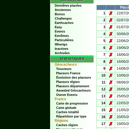
Dernières placées
Plac
Anciennes
✗
1
22/07/
Bonus
Challenges
✗
2
02/07/
Earthcaches
✗
3
01/07/
Easy
Events
✗
4
30/06/
Extrêmes
Particulières
✗
5
22/06/
Wherigo
✗
6
19/06/
Inactives
Archivées
✗
7
18/06/
STATISTIQUES
✗
8
16/06/
Géocacheurs
✗
9
14/06/
Trouveurs
Placeurs France
✗
10
10/06/
Évolution des placeurs
✗
Placeurs région
11
08/06/
Placeurs département
✗
12
26/05/
Awarded Géocacheurs
Owner Events
✗
13
25/05/
France
✗
14
22/05/
Carte de progression
Carte globale
✗
15
21/05/
Caches totalité
✗
Répartition par type
16
20/05/
Régions
✗
17
19/05/
Caches région