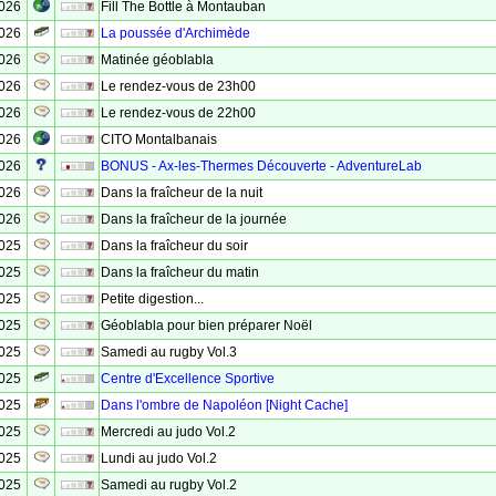
2026
Fill The Bottle à Montauban
2026
La poussée d'Archimède
2026
Matinée géoblabla
2026
Le rendez-vous de 23h00
2026
Le rendez-vous de 22h00
2026
CITO Montalbanais
2026
BONUS - Ax-les-Thermes Découverte - AdventureLab
2026
Dans la fraîcheur de la nuit
2026
Dans la fraîcheur de la journée
2025
Dans la fraîcheur du soir
2025
Dans la fraîcheur du matin
2025
Petite digestion...
2025
Géoblabla pour bien préparer Noël
2025
Samedi au rugby Vol.3
2025
Centre d'Excellence Sportive
2025
Dans l'ombre de Napoléon [Night Cache]
2025
Mercredi au judo Vol.2
2025
Lundi au judo Vol.2
2025
Samedi au rugby Vol.2