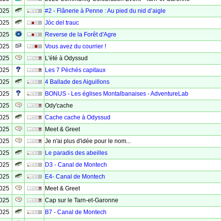
2025
#2 - Flânerie à Penne : Au pied du nid d’aigle
2025
Jòc del trauc
2025
Reverse de la Forêt d'Agre
2025
Vous avez du courrier !
2025
L'été à Odyssud
2025
Les 7 Péchés capitaux
2025
4 Ballade des Aiguillons
2025
BONUS - Les églises Montalbanaises - AdventureLab
2025
Ody'cache
2025
Cache cache à Odyssud
2025
Meet & Greet
2025
Je n'ai plus d'idée pour le nom...
2025
Le paradis des abeilles
2025
D3 - Canal de Montech
2025
E4- Canal de Montech
2025
Meet & Greet
2025
Cap sur le Tarn-et-Garonne
2025
B7 - Canal de Montech