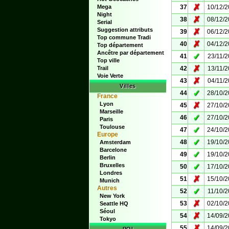
✗
Mega
37
10/12/
Night
✗
38
08/12/
Serial
Suggestion attributs
✗
39
06/12/
Top commune Tradi
✗
40
04/12/
Top département
Ancêtre par département
✓
41
23/11/
Top ville
✗
Trail
42
13/11/
Voie Verte
✗
43
04/11/
Villes
✓
44
28/10/
France
Lyon
✗
45
27/10/
Marseille
✓
46
27/10/
Paris
Toulouse
✓
47
24/10/
Europe
✓
48
19/10/
Amsterdam
Barcelone
✓
49
19/10/
Berlin
Bruxelles
✓
50
17/10/
Londres
✗
51
15/10/
Munich
Autres
✓
52
11/10/
New York
✗
53
02/10/
Seattle HQ
Séoul
✗
54
14/09/
Tokyo
✗
55
14/09/