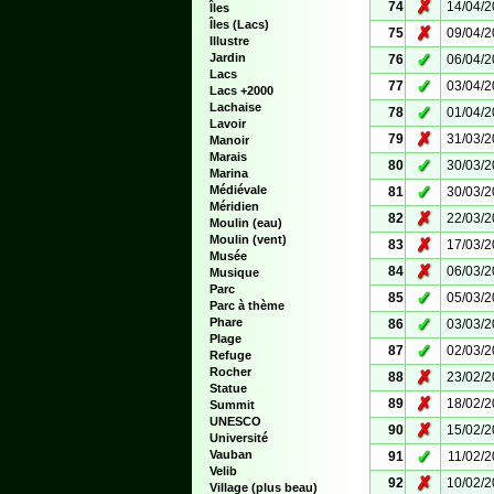
✗
74
14/04/
Îles
Îles (Lacs)
✗
75
09/04/
Illustre
✓
Jardin
76
06/04/
Lacs
✓
77
03/04/
Lacs +2000
Lachaise
✓
78
01/04/
Lavoir
✗
79
31/03/
Manoir
Marais
✓
80
30/03/
Marina
✓
Médiévale
81
30/03/
Méridien
✗
82
22/03/
Moulin (eau)
Moulin (vent)
✗
83
17/03/
Musée
✗
84
06/03/
Musique
Parc
✓
85
05/03/
Parc à thème
✓
Phare
86
03/03/
Plage
✓
87
02/03/
Refuge
Rocher
✗
88
23/02/
Statue
✗
89
18/02/
Summit
UNESCO
✗
90
15/02/
Université
✓
Vauban
91
11/02/
Velib
✗
92
10/02/
Village (plus beau)