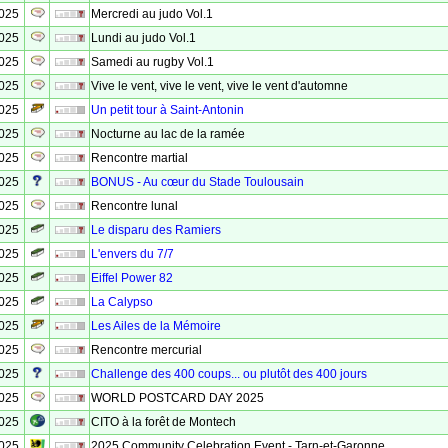
2025
Mercredi au judo Vol.1
2025
Lundi au judo Vol.1
2025
Samedi au rugby Vol.1
2025
Vive le vent, vive le vent, vive le vent d'automne
2025
Un petit tour à Saint-Antonin
2025
Nocturne au lac de la ramée
2025
Rencontre martial
2025
BONUS - Au cœur du Stade Toulousain
2025
Rencontre lunal
2025
Le disparu des Ramiers
2025
L'envers du 7/7
2025
Eiffel Power 82
2025
La Calypso
2025
Les Ailes de la Mémoire
2025
Rencontre mercurial
2025
Challenge des 400 coups... ou plutôt des 400 jours
2025
WORLD POSTCARD DAY 2025
2025
CITO à la forêt de Montech
2025
2025 Community Celebration Event - Tarn-et-Garonne