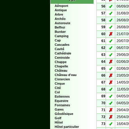
POI
✓
Aéroport
56
06/09/
Antique
✓
57
31/08/
Arbre
Archéo
✓
58
26/08/
Autoroute
✓
59
26/08/
Beffroi
Bunker
✗
60
21/07/
Camping
✓
Cap
61
20/07/
Cascades
✓
62
06/07/
Cavité
Cathédrale
✓
63
29/06/
Centroide
✗
64
02/06/
Chappe
Chapelle
✓
65
02/06/
Château
✗
Château d'eau
66
23/05/
Cistercien
✗
67
14/05/
Cirque
Cité
✓
68
11/05/
Col
✓
69
04/05/
Eoliennes
Equestre
✓
70
04/05/
Fontaines
✗
Gares
71
29/04/
Géodésique
✗
72
25/04/
Golf
Hôtel
✓
73
16/04/
Hôtel particulier