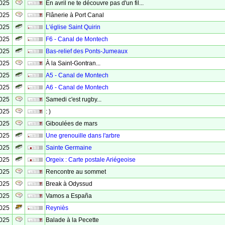
2025
En avril ne te découvre pas d'un fil...
2025
Flânerie à Port Canal
2025
L'église Saint Quirin
2025
F6 - Canal de Montech
2025
Bas-relief des Ponts-Jumeaux
2025
À la Saint-Gontran...
2025
A5 - Canal de Montech
2025
A6 - Canal de Montech
2025
Samedi c'est rugby...
2025
: )
2025
Giboulées de mars
2025
Une grenouille dans l'arbre
2025
Sainte Germaine
2025
Orgeix : Carte postale Ariégeoise
2025
Rencontre au sommet
2025
Break à Odyssud
2025
Vamos a España
2025
Reyniès
2025
Balade à la Pecette