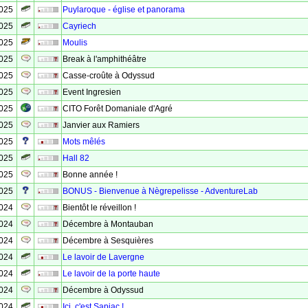
2025
Puylaroque - église et panorama
2025
Cayriech
2025
Moulis
2025
Break à l'amphithéâtre
2025
Casse-croûte à Odyssud
2025
Event Ingresien
2025
CITO Forêt Domaniale d'Agré
2025
Janvier aux Ramiers
2025
Mots mêlés
2025
Hall 82
2025
Bonne année !
2025
BONUS - Bienvenue à Nègrepelisse - AdventureLab
2024
Bientôt le réveillon !
2024
Décembre à Montauban
2024
Décembre à Sesquières
2024
Le lavoir de Lavergne
2024
Le lavoir de la porte haute
2024
Décembre à Odyssud
2024
Ici, c'est Sapiac !