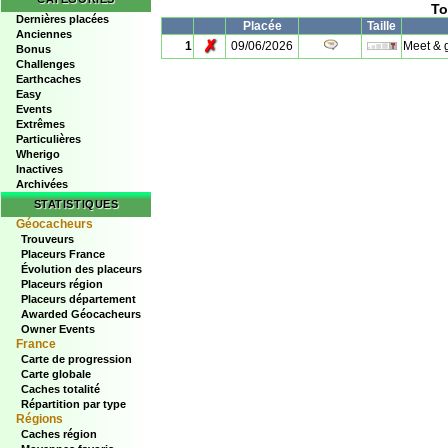
To
Dernières placées
Placée
Taille
Anciennes
✗
1
09/06/2026
Meet & 
Bonus
Challenges
Earthcaches
Easy
Events
Extrêmes
Particulières
Wherigo
Inactives
Archivées
STATISTIQUES
Géocacheurs
Trouveurs
Placeurs France
Évolution des placeurs
Placeurs région
Placeurs département
Awarded Géocacheurs
Owner Events
France
Carte de progression
Carte globale
Caches totalité
Répartition par type
Régions
Caches région