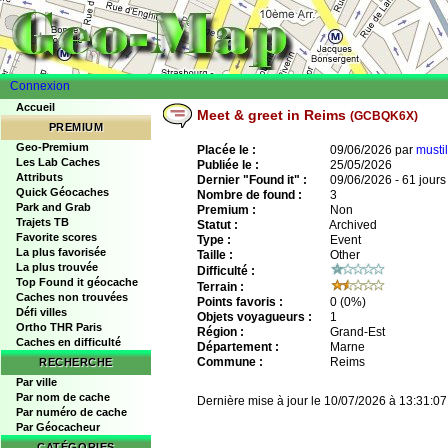
Connexion
Accueil
Meet & greet in Reims
(GCBQK6X)
PREMIUM
Geo-Premium
Placée le :
09/06/2026 par
mustil
Les Lab Caches
Publiée le :
25/05/2026
Attributs
Dernier "Found it" :
09/06/2026 - 61 jours
Quick Géocaches
Nombre de found :
3
Park and Grab
Premium :
Non
Trajets TB
Statut :
Archived
Favorite scores
Type :
Event
La plus favorisée
Taille :
Other
La plus trouvée
Difficulté :
Top Found it géocache
Terrain :
Caches non trouvées
Points favoris :
0
(0%)
Défi villes
Objets voyagueurs :
1
Ortho THR Paris
Région :
Grand-Est
Caches en difficulté
Département :
Marne
Commune :
Reims
RECHERCHE
Par ville
Par nom de cache
Dernière mise à jour le 10/07/2026 à 13:31:07
Par numéro de cache
Par Géocacheur
CATÉGORIES