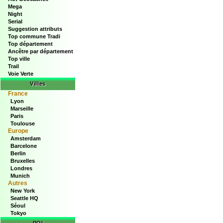
Mega
Night
Serial
Suggestion attributs
Top commune Tradi
Top département
Ancêtre par département
Top ville
Trail
Voie Verte
Villes
France
Lyon
Marseille
Paris
Toulouse
Europe
Amsterdam
Barcelone
Berlin
Bruxelles
Londres
Munich
Autres
New York
Seattle HQ
Séoul
Tokyo