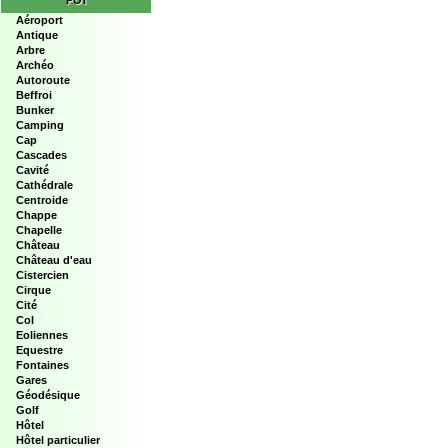
POI
Aéroport
Antique
Arbre
Archéo
Autoroute
Beffroi
Bunker
Camping
Cap
Cascades
Cavité
Cathédrale
Centroide
Chappe
Chapelle
Château
Château d'eau
Cistercien
Cirque
Cité
Col
Eoliennes
Equestre
Fontaines
Gares
Géodésique
Golf
Hôtel
Hôtel particulier