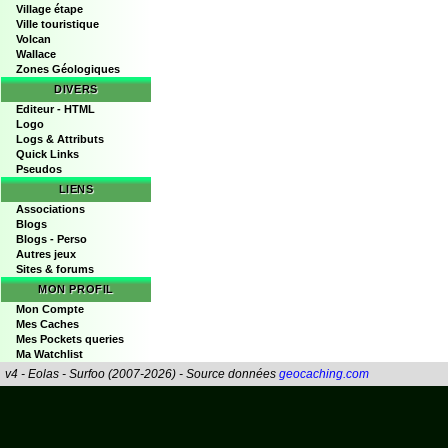
Village étape
Ville touristique
Volcan
Wallace
Zones Géologiques
DIVERS
Editeur - HTML
Logo
Logs & Attributs
Quick Links
Pseudos
LIENS
Associations
Blogs
Blogs - Perso
Autres jeux
Sites & forums
MON PROFIL
Mon Compte
Mes Caches
Mes Pockets queries
Ma Watchlist
v4 - Eolas - Surfoo (2007-2026) - Source données
geocaching.com