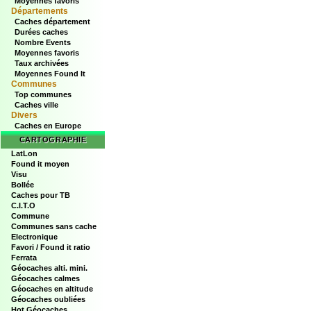
Moyennes favoris
Départements
Caches département
Durées caches
Nombre Events
Moyennes favoris
Taux archivées
Moyennes Found It
Communes
Top communes
Caches ville
Divers
Caches en Europe
CARTOGRAPHIE
LatLon
Found it moyen
Visu
Bollée
Caches pour TB
C.I.T.O
Commune
Communes sans cache
Electronique
Favori / Found it ratio
Ferrata
Géocaches alti. mini.
Géocaches calmes
Géocaches en altitude
Géocaches oubliées
Hot Géocaches