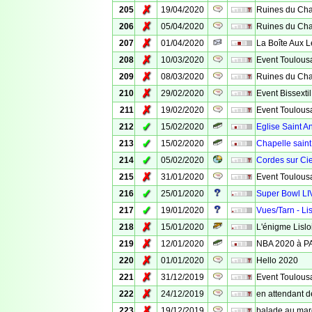
✗
205
19/04/2020
Ruines du Chat
✗
206
05/04/2020
Ruines du Cha
✗
207
01/04/2020
La Boîte Aux Le
✗
208
10/03/2020
Event Toulousa
✗
209
08/03/2020
Ruines du Cha
✗
210
29/02/2020
Event Bissextil
✗
211
19/02/2020
Event Toulousa
✓
212
15/02/2020
Eglise Saint A
✓
213
15/02/2020
Chapelle saint
✓
214
05/02/2020
Cordes sur Cie
✗
215
31/01/2020
Event Toulousa
✓
216
25/01/2020
Super Bowl LI
✓
217
19/01/2020
Vues/Tarn - Lis
✗
218
15/01/2020
L'énigme Lisl
✗
219
12/01/2020
NBA 2020 à PA
✗
220
01/01/2020
Hello 2020
✗
221
31/12/2019
Event Toulous
✗
222
24/12/2019
en attendant de
✗
223
19/12/2019
balade au mar