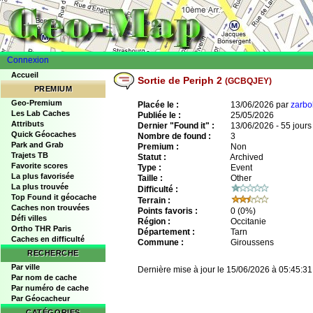
Connexion
Accueil
Sortie de Periph 2
(GCBQJEY)
PREMIUM
Geo-Premium
Placée le :
13/06/2026 par
zarbo
Les Lab Caches
Publiée le :
25/05/2026
Attributs
Dernier "Found it" :
13/06/2026 - 55 jours
Quick Géocaches
Nombre de found :
3
Park and Grab
Premium :
Non
Trajets TB
Statut :
Archived
Favorite scores
Type :
Event
La plus favorisée
Taille :
Other
La plus trouvée
Difficulté :
Top Found it géocache
Terrain :
Caches non trouvées
Points favoris :
0
(0%)
Défi villes
Région :
Occitanie
Ortho THR Paris
Département :
Tarn
Caches en difficulté
Commune :
Giroussens
RECHERCHE
Par ville
Dernière mise à jour le 15/06/2026 à 05:45:31
Par nom de cache
Par numéro de cache
Par Géocacheur
CATÉGORIES