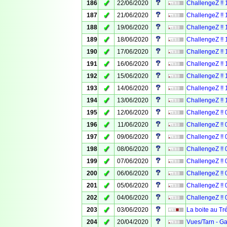
✓
186
22/06/2020
ChallengeZ !! 
✓
187
21/06/2020
ChallengeZ !!
✓
188
19/06/2020
ChallengeZ !! 
✓
189
18/06/2020
ChallengeZ !! 
✓
190
17/06/2020
ChallengeZ !!
✓
191
16/06/2020
ChallengeZ !! 
✓
192
15/06/2020
ChallengeZ !! 
✓
193
14/06/2020
ChallengeZ !! 
✓
194
13/06/2020
ChallengeZ !! 
✓
195
12/06/2020
ChallengeZ !! 
✓
196
11/06/2020
ChallengeZ !!
✓
197
09/06/2020
ChallengeZ !! 
✓
198
08/06/2020
ChallengeZ !! 
✓
199
07/06/2020
ChallengeZ !! 
✓
200
06/06/2020
ChallengeZ !! 0
✓
201
05/06/2020
ChallengeZ !! 
✓
202
04/06/2020
ChallengeZ !! 0
✓
203
03/06/2020
La boite au Tr
✓
204
20/04/2020
Vues/Tarn - Ga