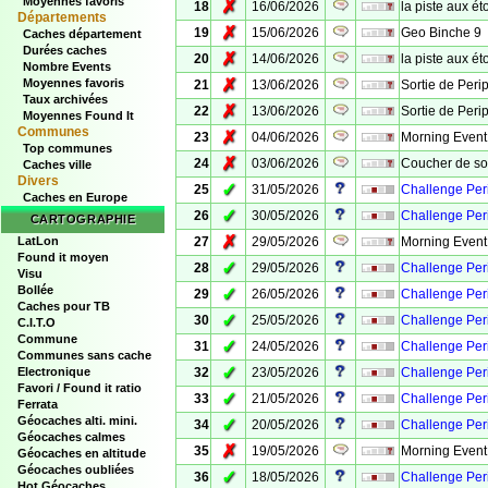
Moyennes favoris
✗
18
16/06/2026
la piste aux ét
Départements
✗
19
15/06/2026
Geo Binche 9
Caches département
Durées caches
✗
20
14/06/2026
la piste aux ét
Nombre Events
✗
Moyennes favoris
21
13/06/2026
Sortie de Peri
Taux archivées
✗
22
13/06/2026
Sortie de Peri
Moyennes Found It
Communes
✗
23
04/06/2026
Morning Event
Top communes
✗
24
03/06/2026
Coucher de sole
Caches ville
Divers
✓
25
31/05/2026
Challenge Peri
Caches en Europe
✓
26
30/05/2026
Challenge Peri
CARTOGRAPHIE
✗
LatLon
27
29/05/2026
Morning Event
Found it moyen
✓
28
29/05/2026
Challenge Peri
Visu
Bollée
✓
29
26/05/2026
Challenge Peri
Caches pour TB
✓
30
25/05/2026
Challenge Peri
C.I.T.O
Commune
✓
31
24/05/2026
Challenge Peri
Communes sans cache
✓
Electronique
32
23/05/2026
Challenge Peri
Favori / Found it ratio
✓
33
21/05/2026
Challenge Per
Ferrata
Géocaches alti. mini.
✓
34
20/05/2026
Challenge Peri
Géocaches calmes
✗
35
19/05/2026
Morning Event
Géocaches en altitude
Géocaches oubliées
✓
36
18/05/2026
Challenge Peri
Hot Géocaches