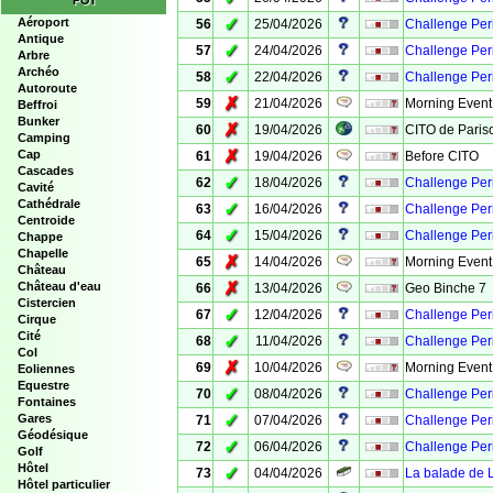
POI
✓
Aéroport
56
25/04/2026
Challenge Peri
Antique
✓
57
24/04/2026
Challenge Peri
Arbre
Archéo
✓
58
22/04/2026
Challenge Peri
Autoroute
✗
59
21/04/2026
Morning Event
Beffroi
Bunker
✗
60
19/04/2026
CITO de Paris
Camping
✗
Cap
61
19/04/2026
Before CITO
Cascades
✓
62
18/04/2026
Challenge Per
Cavité
Cathédrale
✓
63
16/04/2026
Challenge Peri
Centroide
✓
64
15/04/2026
Challenge Peri
Chappe
Chapelle
✗
65
14/04/2026
Morning Event
Château
✗
Château d'eau
66
13/04/2026
Geo Binche 7
Cistercien
✓
67
12/04/2026
Challenge Peri
Cirque
Cité
✓
68
11/04/2026
Challenge Peri
Col
✗
69
10/04/2026
Morning Event
Eoliennes
Equestre
✓
70
08/04/2026
Challenge Perip
Fontaines
✓
Gares
71
07/04/2026
Challenge Peri
Géodésique
✓
72
06/04/2026
Challenge Peri
Golf
Hôtel
✓
73
04/04/2026
La balade de Li
Hôtel particulier