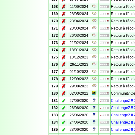
✗
168
11/06/2024
Retour à l'éco
✗
169
28/05/2024
Retour à l'écol
✗
170
23/04/2024
Retour à l'éco
✗
171
28/03/2024
Retour à l'écol
✗
172
26/03/2024
Retour à l'écol
✗
173
21/02/2024
Retour à l'écol
✗
174
18/01/2024
Retour à l'écol
✗
175
13/12/2023
Retour à l'écol
✗
176
29/11/2023
Retour à l'écol
✗
177
01/10/2023
Retour à l'écol
✗
178
12/09/2023
Retour à l'écol
✗
179
29/08/2023
Retour à l'écol
✗
180
02/03/2022
Community Cel
✓
181
27/06/2020
ChallengeZ !! 
✓
182
26/06/2020
ChallengeZ !! 2
✓
183
25/06/2020
ChallengeZ !! 
✓
184
24/06/2020
ChallengeZ !! 2
✓
185
23/06/2020
ChallengeZ !!