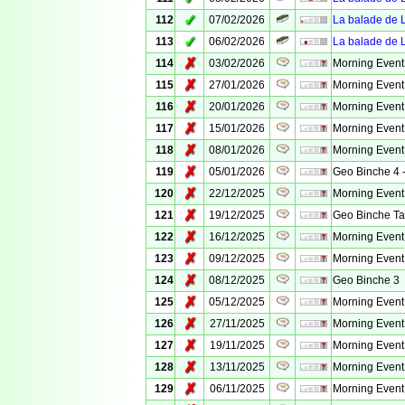
✓
112
07/02/2026
La balade de Li
✓
113
06/02/2026
La balade de Li
✗
114
03/02/2026
Morning Event
✗
115
27/01/2026
Morning Event
✗
116
20/01/2026
Morning Event
✗
117
15/01/2026
Morning Event
✗
118
08/01/2026
Morning Event
✗
119
05/01/2026
Geo Binche 4
✗
120
22/12/2025
Morning Event
✗
121
19/12/2025
Geo Binche Ta
✗
122
16/12/2025
Morning Event
✗
123
09/12/2025
Morning Event
✗
124
08/12/2025
Geo Binche 3
✗
125
05/12/2025
Morning Event
✗
126
27/11/2025
Morning Event
✗
127
19/11/2025
Morning Event
✗
128
13/11/2025
Morning Event
✗
129
06/11/2025
Morning Event