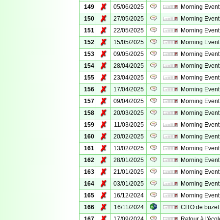
✗
149
05/06/2025
Morning Event
✗
150
27/05/2025
Morning Event
✗
151
22/05/2025
Morning Event
✗
152
15/05/2025
Morning Event
✗
153
09/05/2025
Morning Event
✗
154
28/04/2025
Morning Event
✗
155
23/04/2025
Morning Event
✗
156
17/04/2025
Morning Event
✗
157
09/04/2025
Morning Event
✗
158
20/03/2025
Morning Event
✗
159
11/03/2025
Morning Event
✗
160
20/02/2025
Morning Event
✗
161
13/02/2025
Morning Event
✗
162
28/01/2025
Morning Event
✗
163
21/01/2025
Morning Event
✗
164
03/01/2025
Morning Event
✗
165
16/12/2024
Morning Event
✗
166
16/11/2024
CITO de buzet
✗
167
17/09/2024
Retour à l'éco