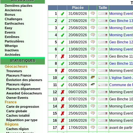
T
Dernières placées
Placée
Taille
Anciennes
✓
1
31/08/2026
Morning Event
Bonus
Challenges
✓
2
27/08/2026
Geo Binche 1
Earthcaches
✓
3
25/08/2026
Morning Event
Easy
Events
✓
4
20/08/2026
Morning Event
Extrêmes
Particulières
✓
5
18/08/2026
Geo Binche 1
Wherigo
✓
6
13/08/2026
Morning Event
Inactives
Archivées
✗
7
10/08/2026
Geo Binche 11
STATISTIQUES
✓
8
10/08/2026
Geo Binche 11
Géocacheurs
✗
9
05/08/2026
Morning Event
Trouveurs
Placeurs France
✓
10
02/08/2026
L'église Saint
Évolution des placeurs
✓
Placeurs région
11
01/08/2026
Commune de 
Placeurs département
✗
12
09/07/2026
Morning Event
Awarded Géocacheurs
Owner Events
✗
13
07/07/2026
Geo Binche 1
France
✗
14
30/06/2026
Morning Event
Carte de progression
Carte globale
✗
15
25/06/2026
Morning Event
Caches totalité
✗
Répartition par type
16
18/06/2026
Morning Event
Régions
✗
17
17/06/2026
avant de parti
Caches région