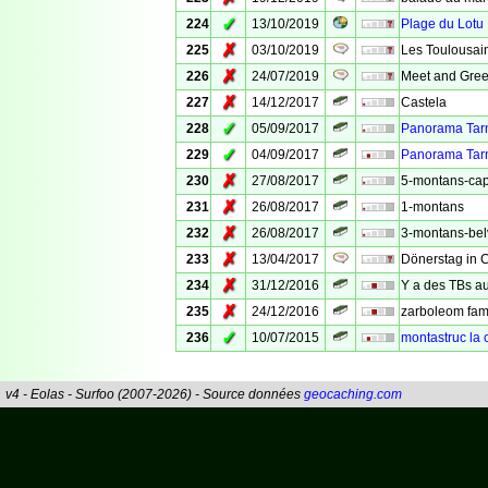
✓
224
13/10/2019
Plage du Lotu
✗
225
03/10/2019
Les Toulousai
✗
226
24/07/2019
Meet and Gree
✗
227
14/12/2017
Castela
✓
228
05/09/2017
Panorama Tar
✓
229
04/09/2017
Panorama Tar
✗
230
27/08/2017
5-montans-capi
✗
231
26/08/2017
1-montans
✗
232
26/08/2017
3-montans-be
✗
233
13/04/2017
Dönerstag in 
✗
234
31/12/2016
Y a des TBs au
✗
235
24/12/2016
zarboleom fam
✓
236
10/07/2015
montastruc la 
v4 - Eolas - Surfoo (2007-2026) - Source données
geocaching.com