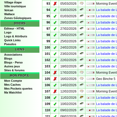
Village étape
✗
93
05/03/2026
Morning Event
Ville touristique
✓
94
03/03/2026
La balade de Li
Volcan
Wallace
✓
95
01/03/2026
La balade de Li
Zones Géologiques
✓
96
28/02/2026
La balade de Li
DIVERS
✓
Editeur - HTML
97
27/02/2026
La balade de Li
Logo
✓
98
26/02/2026
La balade de Li
Logs & Attributs
Quick Links
✓
99
25/02/2026
La balade de Li
Pseudos
✓
100
24/02/2026
La balade de Li
LIENS
✓
101
23/02/2026
La balade de Li
Associations
Blogs
✓
102
22/02/2026
La balade de L
Blogs - Perso
✓
103
18/02/2026
La balade de Li
Autres jeux
Sites & forums
✗
104
17/02/2026
Morning Event
MON PROFIL
✗
105
16/02/2026
Geo Binche 5
Mon Compte
✓
Mes Caches
106
14/02/2026
La balade de L
Mes Pockets queries
✗
107
12/02/2026
Morning Event
Ma Watchlist
✓
108
11/02/2026
La balade de L
✓
109
10/02/2026
La balade de Li
✓
110
09/02/2026
La balade de Li
✓
111
08/02/2026
La balade de L