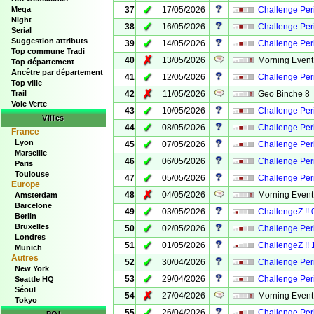
✓
Mega
37
17/05/2026
Challenge Peri
Night
✓
38
16/05/2026
Challenge Peri
Serial
Suggestion attributs
✓
39
14/05/2026
Challenge Per
Top commune Tradi
✗
40
13/05/2026
Morning Event
Top département
Ancêtre par département
✓
41
12/05/2026
Challenge Peri
Top ville
✗
Trail
42
11/05/2026
Geo Binche 8
Voie Verte
✓
43
10/05/2026
Challenge Perip
Villes
✓
44
08/05/2026
Challenge Peri
France
Lyon
✓
45
07/05/2026
Challenge Peri
Marseille
✓
46
06/05/2026
Challenge Peri
Paris
Toulouse
✓
47
05/05/2026
Challenge Peri
Europe
✗
48
04/05/2026
Morning Event
Amsterdam
Barcelone
✓
49
03/05/2026
ChallengeZ !! 
Berlin
Bruxelles
✓
50
02/05/2026
Challenge Per
Londres
✓
51
01/05/2026
ChallengeZ !! 
Munich
Autres
✓
52
30/04/2026
Challenge Peri
New York
✓
53
29/04/2026
Challenge Peri
Seattle HQ
Séoul
✗
54
27/04/2026
Morning Event
Tokyo
✓
55
26/04/2026
Challenge Per