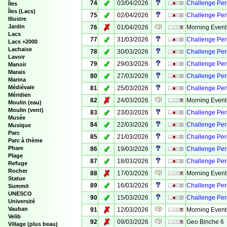
✓
74
03/04/2026
Challenge Peri
Îles
Îles (Lacs)
✓
75
02/04/2026
Challenge Peri
Illustre
✗
Jardin
76
01/04/2026
Morning Event
Lacs
✓
77
31/03/2026
Challenge Peri
Lacs +2000
Lachaise
✓
78
30/03/2026
Challenge Peri
Lavoir
✓
79
29/03/2026
Challenge Per
Manoir
Marais
✓
80
27/03/2026
Challenge Peri
Marina
✓
Médiévale
81
25/03/2026
Challenge Peri
Méridien
✗
82
24/03/2026
Morning Event
Moulin (eau)
Moulin (vent)
✓
83
23/03/2026
Challenge Peri
Musée
✓
84
22/03/2026
Challenge Peri
Musique
Parc
✓
85
21/03/2026
Challenge Per
Parc à thème
✓
Phare
86
19/03/2026
Challenge Peri
Plage
✓
87
18/03/2026
Challenge Peri
Refuge
Rocher
✗
88
17/03/2026
Morning Event
Statue
✓
89
16/03/2026
Challenge Peri
Summit
UNESCO
✓
90
15/03/2026
Challenge Peri
Université
✗
Vauban
91
12/03/2026
Morning Event
Velib
✗
92
09/03/2026
Geo Binche 6
Village (plus beau)