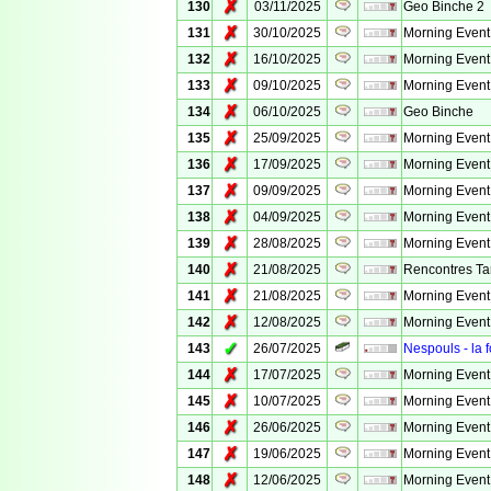
✗
130
03/11/2025
Geo Binche 2
✗
131
30/10/2025
Morning Event
✗
132
16/10/2025
Morning Event
✗
133
09/10/2025
Morning Event
✗
134
06/10/2025
Geo Binche
✗
135
25/09/2025
Morning Event
✗
136
17/09/2025
Morning Event
✗
137
09/09/2025
Morning Event
✗
138
04/09/2025
Morning Event
✗
139
28/08/2025
Morning Event
✗
140
21/08/2025
Rencontres Ta
✗
141
21/08/2025
Morning Event
✗
142
12/08/2025
Morning Event
✓
143
26/07/2025
Nespouls - la 
✗
144
17/07/2025
Morning Event
✗
145
10/07/2025
Morning Event
✗
146
26/06/2025
Morning Event
✗
147
19/06/2025
Morning Event
✗
148
12/06/2025
Morning Event