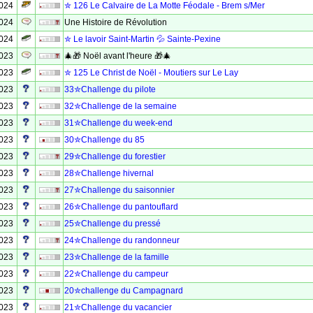
2024
✮ 126 Le Calvaire de La Motte Féodale - Brem s/Mer
2024
Une Histoire de Révolution
2024
✮ Le lavoir Saint-Martin 💦 Sainte-Pexine
2023
🎄🎁 Noël avant l'heure 🎁🎄
2023
✮ 125 Le Christ de Noël - Moutiers sur Le Lay
2023
33✮Challenge du pilote
2023
32✮Challenge de la semaine
2023
31✮Challenge du week-end
2023
30✮Challenge du 85
2023
29✮Challenge du forestier
2023
28✮Challenge hivernal
2023
27✮Challenge du saisonnier
2023
26✮Challenge du pantouflard
2023
25✮Challenge du pressé
2023
24✮Challenge du randonneur
2023
23✮Challenge de la famille
2023
22✮Challenge du campeur
2023
20✮challenge du Campagnard
2023
21✮Challenge du vacancier