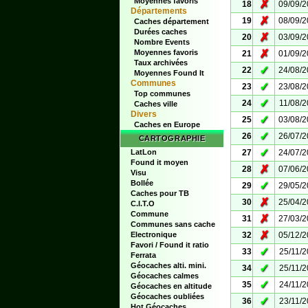
Moyennes favoris
✗
18
09/09/
Départements
✗
19
08/09/
Caches département
Durées caches
✗
20
03/09/
Nombre Events
✗
Moyennes favoris
21
01/09/
Taux archivées
✓
22
24/08/
Moyennes Found It
Communes
✓
23
23/08/
Top communes
✓
24
11/08/
Caches ville
Divers
✓
25
03/08/
Caches en Europe
✓
26
26/07/
CARTOGRAPHIE
✓
LatLon
27
24/07/
Found it moyen
✗
28
07/06/
Visu
Bollée
✓
29
29/05/
Caches pour TB
✗
30
25/04/
C.I.T.O
Commune
✗
31
27/03/
Communes sans cache
✗
Electronique
32
05/12/
Favori / Found it ratio
✓
33
25/11/
Ferrata
Géocaches alti. mini.
✓
34
25/11/
Géocaches calmes
✓
35
24/11/
Géocaches en altitude
Géocaches oubliées
✓
36
23/11/
Hot Géocaches