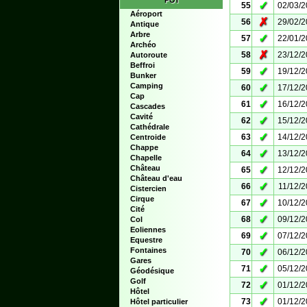
POI
✓
55
02/03/
Aéroport
✗
56
29/02/
Antique
Arbre
✓
57
22/01/
Archéo
✗
58
23/12/
Autoroute
Beffroi
✓
59
19/12/
Bunker
Camping
✓
60
17/12/
Cap
✓
61
16/12/
Cascades
Cavité
✓
62
15/12/
Cathédrale
✓
63
14/12/
Centroide
Chappe
✓
64
13/12/
Chapelle
Château
✓
65
12/12/
Château d'eau
✓
66
11/12/
Cistercien
Cirque
✓
67
10/12/
Cité
✓
68
09/12/
Col
Eoliennes
✓
69
07/12/
Equestre
Fontaines
✓
70
06/12/
Gares
✓
71
05/12/
Géodésique
Golf
✓
72
01/12/
Hôtel
✓
73
01/12/
Hôtel particulier