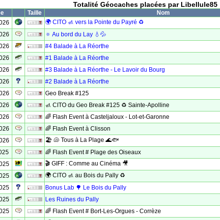
Totalité Géocaches placées par Libellule85
ée
Taille
Nom
🌍 CITO 🚮 vers la Pointe du Payré ♻️
2026
2026
🔅 Au bord du Lay 💧💦
2026
#4 Balade à La Réorthe
2026
#1 Balade à La Réorthe
2026
#3 Balade à La Réorthe - Le Lavoir du Bourg
2026
#2 Balade à La Réorthe
2026
Geo Break #125
2026
🚮 CITO du Geo Break #125 ♻️ Sainte-Apolline
2026
🌈 Flash Event à Casteljaloux - Lot-et-Garonne
2026
🌈 Flash Event à Clisson
🏖 🐚 Tous à La Plage 🌊🐟
2026
025
🌈 Flash Event # Plage des Oiseaux
🎬 GIFF : Comme au Cinéma 🎥
2025
🌍 CITO 🚮 au Bois du Pally ♻️
2025
2025
Bonus Lab 🌳 Le Bois du Pally
2025
Les Ruines du Pally
2025
🌈 Flash Event # Bort-Les-Orgues - Corrèze