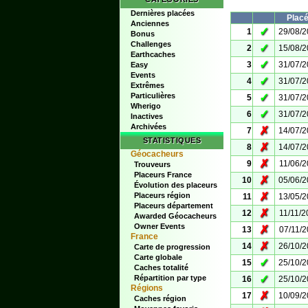
Dernières placées
Plac
Anciennes
✓
1
29/08/
Bonus
Challenges
✓
2
15/08/
Earthcaches
✓
3
31/07/
Easy
Events
✓
4
31/07/
Extrêmes
Particulières
✓
5
31/07/
Wherigo
✓
6
31/07/
Inactives
Archivées
✗
7
14/07/
STATISTIQUES
✗
8
14/07/
Géocacheurs
✗
9
11/06/
Trouveurs
Placeurs France
✗
10
05/06/
Évolution des placeurs
✗
Placeurs région
11
13/05/
Placeurs département
✗
12
11/11/2
Awarded Géocacheurs
Owner Events
✗
13
07/11/
France
✗
14
26/10/
Carte de progression
Carte globale
✓
15
25/10/
Caches totalité
✓
Répartition par type
16
25/10/
Régions
✗
17
10/09/
Caches région