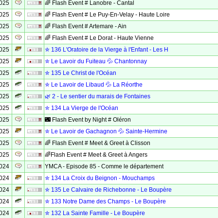
2025
🌈 Flash Event # Lanobre - Cantal
2025
🌈 Flash Event # Le Puy-En-Velay - Haute Loire
2025
🌈 Flash Event # Artemare - Ain
2025
🌈 Flash Event # Le Dorat - Haute Vienne
2025
✮ 136 L'Oratoire de la Vierge à l'Enfant - Les H
2025
✮ Le Lavoir du Fuiteau 💦 Chantonnay
2025
✮ 135 Le Christ de l'Océan
2025
✮ Le Lavoir de Libaud 💦 La Réorthe
2025
🌿 2 - Le sentier du marais de Fontaines
2025
✮ 134 La Vierge de l'Océan
2025
🌃 Flash Event by Night # Oléron
2025
✮ Le Lavoir de Gachagnon 💦 Sainte-Hermine
2025
🌈 Flash Event # Meet & Greet à Clisson
2025
🌈Flash Event # Meet & Greet à Angers
2024
YMCA - Episode 85 - Comme le département
2024
✮ 134 La Croix du Beignon - Mouchamps
2024
✮ 135 Le Calvaire de Richebonne - Le Boupère
2024
✮ 133 Notre Dame des Champs - Le Boupère
2024
✮ 132 La Sainte Famille - Le Boupère