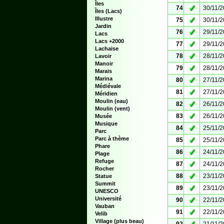
Îles
✓
74
30/11/
Îles (Lacs)
Illustre
✓
75
30/11/
Jardin
✓
76
29/11/
Lacs
Lacs +2000
✓
77
29/11/
Lachaise
✓
78
28/11/
Lavoir
Manoir
✓
79
28/11/
Marais
Marina
✓
80
27/11/
Médiévale
✓
81
27/11/
Méridien
Moulin (eau)
✓
82
26/11/
Moulin (vent)
✓
83
26/11/
Musée
Musique
✓
84
25/11/
Parc
Parc à thème
✓
85
25/11/
Phare
✓
86
24/11/
Plage
Refuge
✓
87
24/11/
Rocher
✓
88
23/11/
Statue
Summit
✓
89
23/11/
UNESCO
Université
✓
90
22/11/
Vauban
✓
91
22/11/
Velib
Village (plus beau)