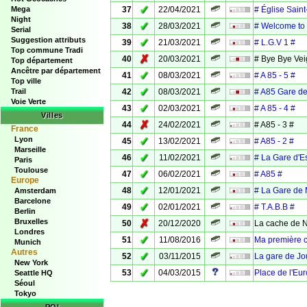
✓
Mega
37
22/04/2021
# Église Sain
Night
✓
38
28/03/2021
# Welcome to
Serial
Suggestion attributs
✓
39
21/03/2021
# L.G.V 1 #
Top commune Tradi
✗
40
20/03/2021
# Bye Bye Vei
Top département
Ancêtre par département
✓
41
08/03/2021
# A 85 - 5 #
Top ville
✓
Trail
42
08/03/2021
# A85 Gare d
Voie Verte
✓
43
02/03/2021
# A 85 - 4 #
Villes
✗
44
24/02/2021
# A85 - 3 #
France
Lyon
✓
45
13/02/2021
# A85 - 2 #
Marseille
✓
46
11/02/2021
# La Gare d'E
Paris
Toulouse
✓
47
06/02/2021
# A85 #
Europe
✓
48
12/01/2021
# La Gare de
Amsterdam
Barcelone
✓
49
02/01/2021
# T.A.B.B #
Berlin
Bruxelles
✗
50
20/12/2020
La cache de 
Londres
✓
51
11/08/2016
Ma première 
Munich
Autres
✓
52
03/11/2015
La gare de J
New York
✓
53
04/03/2015
Place de l'Eu
Seattle HQ
Séoul
Tokyo