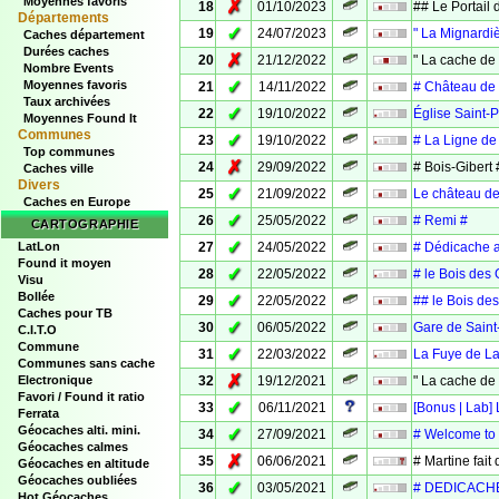
Moyennes favoris
✗
18
01/10/2023
## Le Portail
Départements
✓
19
24/07/2023
" La Mignardiè
Caches département
Durées caches
✗
20
21/12/2022
" La cache de 
Nombre Events
✓
Moyennes favoris
21
14/11/2022
# Château de 
Taux archivées
✓
22
19/10/2022
Église Saint-
Moyennes Found It
Communes
✓
23
19/10/2022
# La Ligne de
Top communes
✗
24
29/09/2022
# Bois-Gibert 
Caches ville
Divers
✓
25
21/09/2022
Le château de 
Caches en Europe
✓
26
25/05/2022
# Remi #
CARTOGRAPHIE
✓
LatLon
27
24/05/2022
# Dédicache 
Found it moyen
✓
28
22/05/2022
# le Bois des
Visu
Bollée
✓
29
22/05/2022
## le Bois de
Caches pour TB
✓
30
06/05/2022
Gare de Saint
C.I.T.O
Commune
✓
31
22/03/2022
La Fuye de L
Communes sans cache
✗
Electronique
32
19/12/2021
" La cache de 
Favori / Found it ratio
✓
33
06/11/2021
[Bonus | Lab
Ferrata
Géocaches alti. mini.
✓
34
27/09/2021
# Welcome to 
Géocaches calmes
✗
35
06/06/2021
# Martine fai
Géocaches en altitude
Géocaches oubliées
✓
36
03/05/2021
# DEDICACHE :
Hot Géocaches