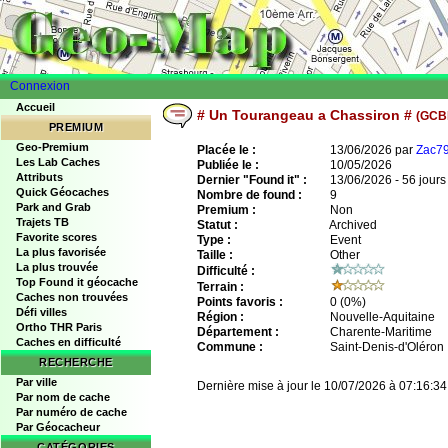
Connexion
Accueil
# Un Tourangeau a Chassiron #
(GCB
PREMIUM
Geo-Premium
Placée le :
13/06/2026 par
Zac7
Les Lab Caches
Publiée le :
10/05/2026
Attributs
Dernier "Found it" :
13/06/2026 - 56 jours
Quick Géocaches
Nombre de found :
9
Park and Grab
Premium :
Non
Trajets TB
Statut :
Archived
Favorite scores
Type :
Event
La plus favorisée
Taille :
Other
La plus trouvée
Difficulté :
Top Found it géocache
Terrain :
Caches non trouvées
Points favoris :
0
(0%)
Défi villes
Région :
Nouvelle-Aquitaine
Ortho THR Paris
Département :
Charente-Maritime
Caches en difficulté
Commune :
Saint-Denis-d'Oléron
RECHERCHE
Par ville
Dernière mise à jour le 10/07/2026 à 07:16:34
Par nom de cache
Par numéro de cache
Par Géocacheur
CATÉGORIES