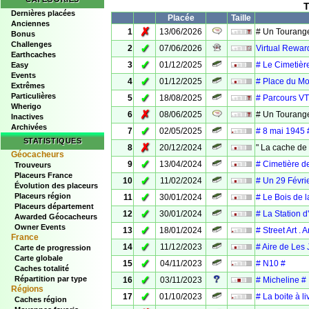
T
Dernières placées
Placée
Taille
Anciennes
✗
1
13/06/2026
# Un Tourang
Bonus
Challenges
✓
2
07/06/2026
Virtual Rewar
Earthcaches
✓
3
01/12/2025
# Le Cimetièr
Easy
Events
✓
4
01/12/2025
# Place du M
Extrêmes
Particulières
✓
5
18/08/2025
# Parcours VT
Wherigo
✗
6
08/06/2025
# Un Tourang
Inactives
Archivées
✓
7
02/05/2025
# 8 mai 1945 
STATISTIQUES
✗
8
20/12/2024
" La cache de N
Géocacheurs
✓
9
13/04/2024
# Cimetière de
Trouveurs
Placeurs France
✓
10
11/02/2024
# Un 29 Févri
Évolution des placeurs
✓
Placeurs région
11
30/01/2024
# Le Bois de l
Placeurs département
✓
12
30/01/2024
# La Station d
Awarded Géocacheurs
Owner Events
✓
13
18/01/2024
# Street Art . 
France
✓
14
11/12/2023
# Aire de Les 
Carte de progression
Carte globale
✓
15
04/11/2023
# N10 #
Caches totalité
✓
Répartition par type
16
03/11/2023
# Micheline #
Régions
✓
17
01/10/2023
# La boite à li
Caches région