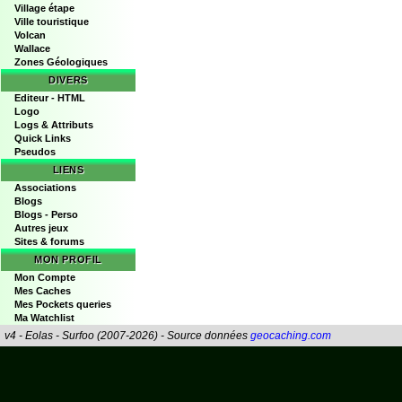
Village étape
Ville touristique
Volcan
Wallace
Zones Géologiques
DIVERS
Editeur - HTML
Logo
Logs & Attributs
Quick Links
Pseudos
LIENS
Associations
Blogs
Blogs - Perso
Autres jeux
Sites & forums
MON PROFIL
Mon Compte
Mes Caches
Mes Pockets queries
Ma Watchlist
v4 - Eolas - Surfoo (2007-2026) - Source données
geocaching.com