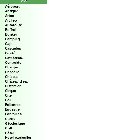
POI
Aéroport
Antique
Arbre
Archéo
Autoroute
Beffroi
Bunker
Camping
Cap
Cascades
Cavité
Cathédrale
Centroide
Chappe
Chapelle
Château
Château d'eau
Cistercien
Cirque
Cité
Col
Eoliennes
Equestre
Fontaines
Gares
Géodésique
Golf
Hôtel
Hôtel particulier