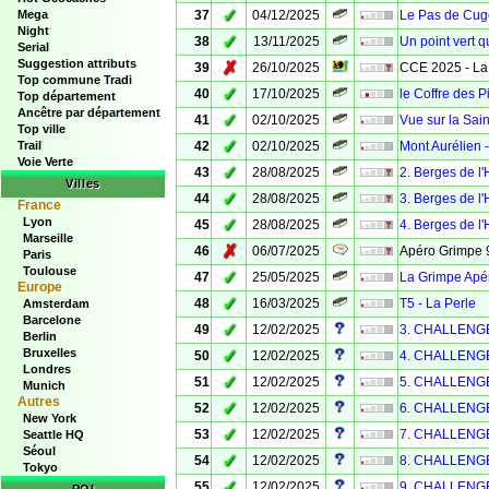
✓
Mega
37
04/12/2025
Le Pas de Cu
Night
✓
38
13/11/2025
Un point vert qu
Serial
Suggestion attributs
✗
39
26/10/2025
CCE 2025 - La 
Top commune Tradi
✓
40
17/10/2025
le Coffre des P
Top département
Ancêtre par département
✓
41
02/10/2025
Vue sur la Sai
Top ville
✓
Trail
42
02/10/2025
Mont Aurélien 
Voie Verte
✓
43
28/08/2025
2. Berges de l
Villes
✓
44
28/08/2025
3. Berges de l
France
Lyon
✓
45
28/08/2025
4. Berges de l
Marseille
✗
46
06/07/2025
Apéro Grimpe 9
Paris
Toulouse
✓
47
25/05/2025
La Grimpe Apé
Europe
✓
48
16/03/2025
T5 - La Perle
Amsterdam
Barcelone
✓
49
12/02/2025
3. CHALLENGES
Berlin
Bruxelles
✓
50
12/02/2025
4. CHALLENGE
Londres
✓
51
12/02/2025
5. CHALLENGE
Munich
Autres
✓
52
12/02/2025
6. CHALLENGE
New York
✓
53
12/02/2025
7. CHALLENGE
Seattle HQ
Séoul
✓
54
12/02/2025
8. CHALLENGE
Tokyo
✓
55
12/02/2025
9. CHALLENGE