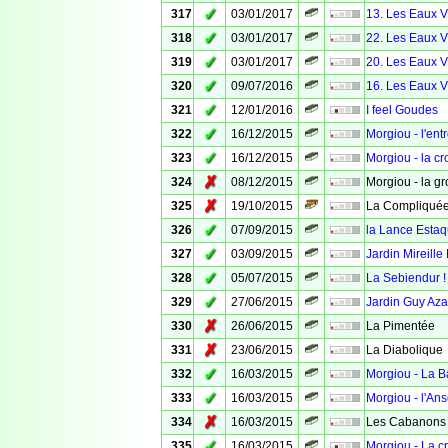
✓
317
03/01/2017
13. Les Eaux Vi
✓
318
03/01/2017
22. Les Eaux V
✓
319
03/01/2017
20. Les Eaux V
✓
320
09/07/2016
16. Les Eaux V
✓
321
12/01/2016
I feel Goudes
✓
322
16/12/2015
Morgiou - l'ent
✓
323
16/12/2015
Morgiou - la c
✗
324
08/12/2015
Morgiou - la g
✗
325
19/10/2015
La Compliqué
✓
326
07/09/2015
la Lance Esta
✓
327
03/09/2015
Jardin Mireille
✓
328
05/07/2015
La Sebiendur !
✓
329
27/06/2015
Jardin Guy Aza
✗
330
26/06/2015
La Pimentée
✗
331
23/06/2015
La Diabolique
✓
332
16/03/2015
Morgiou - La B
✓
333
16/03/2015
Morgiou - l'Ans
✗
334
16/03/2015
Les Cabanons 
✓
335
16/03/2015
Morgiou - La c