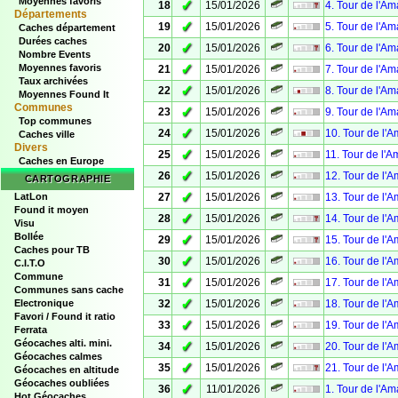
Moyennes favoris
✓
18
15/01/2026
4. Tour de l'A
Départements
✓
19
15/01/2026
5. Tour de l'A
Caches département
Durées caches
✓
20
15/01/2026
6. Tour de l'A
Nombre Events
✓
Moyennes favoris
21
15/01/2026
7. Tour de l'A
Taux archivées
✓
22
15/01/2026
8. Tour de l'A
Moyennes Found It
Communes
✓
23
15/01/2026
9. Tour de l'A
Top communes
✓
24
15/01/2026
10. Tour de l'
Caches ville
Divers
✓
25
15/01/2026
11. Tour de l'
Caches en Europe
✓
26
15/01/2026
12. Tour de l'
CARTOGRAPHIE
✓
LatLon
27
15/01/2026
13. Tour de l'
Found it moyen
✓
28
15/01/2026
14. Tour de l'
Visu
Bollée
✓
29
15/01/2026
15. Tour de l'
Caches pour TB
✓
30
15/01/2026
16. Tour de l'
C.I.T.O
Commune
✓
31
15/01/2026
17. Tour de l'
Communes sans cache
✓
Electronique
32
15/01/2026
18. Tour de l'
Favori / Found it ratio
✓
33
15/01/2026
19. Tour de l'
Ferrata
Géocaches alti. mini.
✓
34
15/01/2026
20. Tour de l'
Géocaches calmes
✓
35
15/01/2026
21. Tour de l'
Géocaches en altitude
Géocaches oubliées
✓
36
11/01/2026
1. Tour de l'A
Hot Géocaches