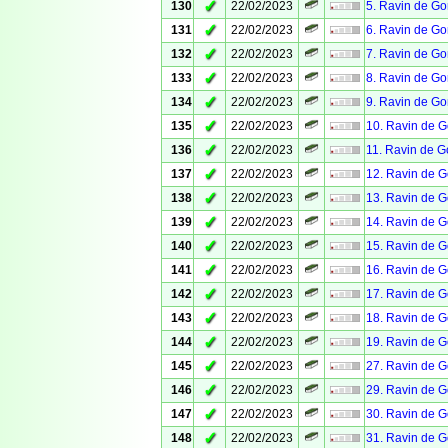
✓
130
22/02/2023
5. Ravin de G
✓
131
22/02/2023
6. Ravin de G
✓
132
22/02/2023
7. Ravin de G
✓
133
22/02/2023
8. Ravin de G
✓
134
22/02/2023
9. Ravin de G
✓
135
22/02/2023
10. Ravin de 
✓
136
22/02/2023
11. Ravin de 
✓
137
22/02/2023
12. Ravin de 
✓
138
22/02/2023
13. Ravin de 
✓
139
22/02/2023
14. Ravin de 
✓
140
22/02/2023
15. Ravin de 
✓
141
22/02/2023
16. Ravin de 
✓
142
22/02/2023
17. Ravin de 
✓
143
22/02/2023
18. Ravin de 
✓
144
22/02/2023
19. Ravin de 
✓
145
22/02/2023
27. Ravin de 
✓
146
22/02/2023
29. Ravin de 
✓
147
22/02/2023
30. Ravin de 
✓
148
22/02/2023
31. Ravin de 