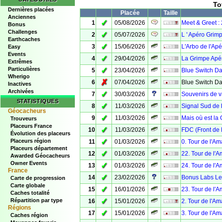
To
Dernières placées
Placée
Taille
Anciennes
✓
1
05/08/2026
Meet & Greet : 
Bonus
Challenges
✓
2
05/07/2026
L ' Apéro Grim
Earthcaches
✓
3
15/06/2026
L'Arbo de l'Ap
Easy
Events
✓
4
29/04/2026
La Grimpe Apé
Extrêmes
Particulières
✓
5
23/04/2026
Blue Switch D
Wherigo
✗
6
07/04/2026
Blue Switch D
Inactives
Archivées
✓
7
30/03/2026
Souvenirs de 
STATISTIQUES
✓
8
11/03/2026
Signal Sud de
Géocacheurs
✓
9
11/03/2026
Mais où est la
Trouveurs
Placeurs France
✓
10
11/03/2026
FDC (Front de 
Évolution des placeurs
✓
Placeurs région
11
01/03/2026
0. Tour de l'A
Placeurs département
✓
12
01/03/2026
22. Tour de l'
Awarded Géocacheurs
Owner Events
✓
13
01/03/2026
24. Tour de l'
France
✓
14
23/02/2026
Bonus Labs Le 
Carte de progression
Carte globale
✓
15
16/01/2026
23. Tour de l'
Caches totalité
✓
Répartition par type
16
15/01/2026
2. Tour de l'A
Régions
✓
17
15/01/2026
3. Tour de l'A
Caches région