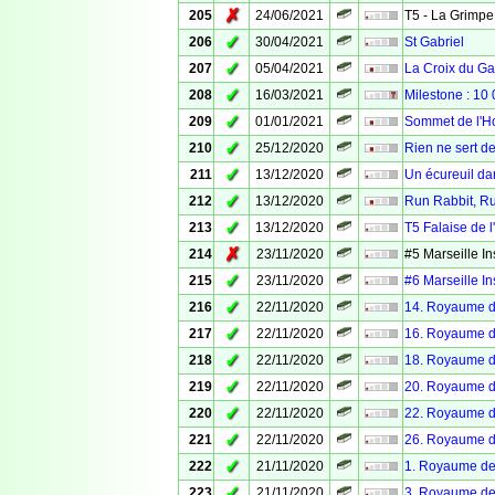
✗
205
24/06/2021
T5 - La Grimpe 
✓
206
30/04/2021
St Gabriel
✓
207
05/04/2021
La Croix du Ga
✓
208
16/03/2021
Milestone : 10
✓
209
01/01/2021
Sommet de l'Ho
✓
210
25/12/2020
Rien ne sert de 
✓
211
13/12/2020
Un écureuil dan
✓
212
13/12/2020
Run Rabbit, Ru
✓
213
13/12/2020
T5 Falaise de l
✗
214
23/11/2020
#5 Marseille In
✓
215
23/11/2020
#6 Marseille In
✓
216
22/11/2020
14. Royaume de
✓
217
22/11/2020
16. Royaume de
✓
218
22/11/2020
18. Royaume de
✓
219
22/11/2020
20. Royaume de
✓
220
22/11/2020
22. Royaume de
✓
221
22/11/2020
26. Royaume de
✓
222
21/11/2020
1. Royaume des
✓
223
21/11/2020
3. Royaume de