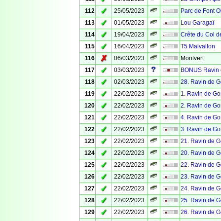
✓
112
25/05/2023
Parc de Font 
✓
113
01/05/2023
Lou Garagaï
✓
114
19/04/2023
Crête du Col de
✓
115
16/04/2023
T5 Malvallon
✗
116
06/03/2023
Montvert
✓
117
03/03/2023
BONUS Ravin 
✓
118
02/03/2023
28. Ravin de 
✓
119
22/02/2023
1. Ravin de G
✓
120
22/02/2023
2. Ravin de G
✓
121
22/02/2023
4. Ravin de G
✓
122
22/02/2023
3. Ravin de G
✓
123
22/02/2023
21. Ravin de 
✓
124
22/02/2023
20. Ravin de 
✓
125
22/02/2023
22. Ravin de 
✓
126
22/02/2023
23. Ravin de 
✓
127
22/02/2023
24. Ravin de 
✓
128
22/02/2023
25. Ravin de 
✓
129
22/02/2023
26. Ravin de 