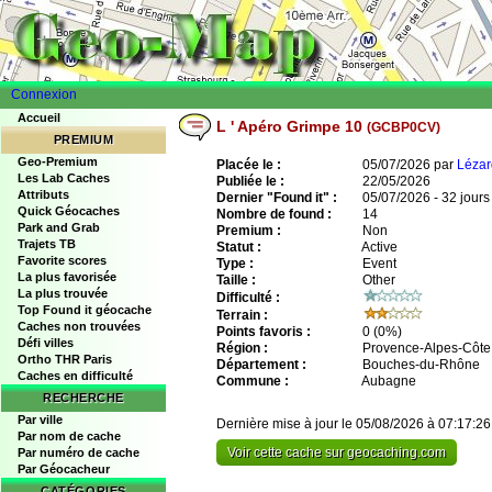
Connexion
Accueil
L ' Apéro Grimpe 10
(GCBP0CV)
PREMIUM
Geo-Premium
Placée le :
05/07/2026 par
Léza
Les Lab Caches
Publiée le :
22/05/2026
Attributs
Dernier "Found it" :
05/07/2026 - 32 jours
Quick Géocaches
Nombre de found :
14
Park and Grab
Premium :
Non
Trajets TB
Statut :
Active
Favorite scores
Type :
Event
La plus favorisée
Taille :
Other
La plus trouvée
Difficulté :
Top Found it géocache
Terrain :
Caches non trouvées
Points favoris :
0
(0%)
Défi villes
Région :
Provence-Alpes-Côte 
Ortho THR Paris
Département :
Bouches-du-Rhône
Caches en difficulté
Commune :
Aubagne
RECHERCHE
Par ville
Dernière mise à jour le 05/08/2026 à 07:17:26
Par nom de cache
Voir cette cache sur geocaching.com
Par numéro de cache
Par Géocacheur
CATÉGORIES