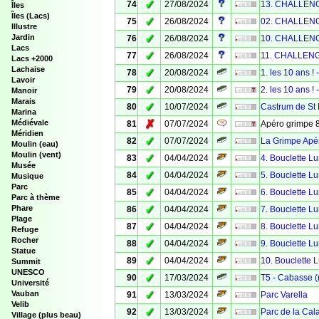
✓
74
27/08/2024
13. CHALLENG
Îles
Îles (Lacs)
✓
75
26/08/2024
02. CHALLENG
Illustre
✓
Jardin
76
26/08/2024
10. CHALLENG
Lacs
✓
77
26/08/2024
11. CHALLENG
Lacs +2000
Lachaise
✓
78
20/08/2024
1. les 10 ans ! -
Lavoir
✓
79
20/08/2024
2. les 10 ans ! 
Manoir
Marais
✓
80
10/07/2024
Castrum de St 
Marina
✗
Médiévale
81
07/07/2024
Apéro grimpe 8
Méridien
✓
82
07/07/2024
La Grimpe Apé
Moulin (eau)
Moulin (vent)
✓
83
04/04/2024
4. Bouclette L
Musée
✓
84
04/04/2024
5. Bouclette L
Musique
Parc
✓
85
04/04/2024
6. Bouclette L
Parc à thème
✓
Phare
86
04/04/2024
7. Bouclette L
Plage
✓
87
04/04/2024
8. Bouclette L
Refuge
Rocher
✓
88
04/04/2024
9. Bouclette L
Statue
✓
89
04/04/2024
10. Bouclette 
Summit
UNESCO
✓
90
17/03/2024
T5 - Cabasse (r
Université
✓
Vauban
91
13/03/2024
Parc Varella
Velib
✓
92
13/03/2024
Parc de la Cal
Village (plus beau)