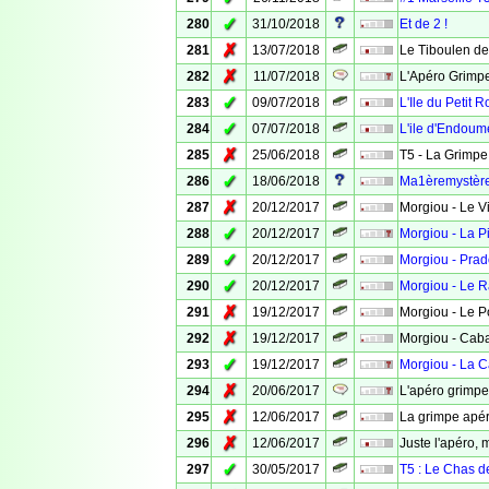
✓
280
31/10/2018
Et de 2 !
✗
281
13/07/2018
Le Tiboulen de
✗
282
11/07/2018
L'Apéro Grimp
✓
283
09/07/2018
L'Ile du Petit 
✓
284
07/07/2018
L'ile d'Endoum
✗
285
25/06/2018
T5 - La Grimpe
✓
286
18/06/2018
Ma1èremystèr
✗
287
20/12/2017
Morgiou - Le V
✓
288
20/12/2017
Morgiou - La P
✓
289
20/12/2017
Morgiou - Pra
✓
290
20/12/2017
Morgiou - Le R
✗
291
19/12/2017
Morgiou - Le P
✗
292
19/12/2017
Morgiou - Cab
✓
293
19/12/2017
Morgiou - La 
✗
294
20/06/2017
L'apéro grimpe
✗
295
12/06/2017
La grimpe apé
✗
296
12/06/2017
Juste l'apéro, m
✓
297
30/05/2017
T5 : Le Chas de