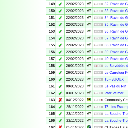
✓
149
22/02/2023
32. Ravin de 
✓
150
22/02/2023
33. Ravin de 
✓
151
22/02/2023
34. Ravin de 
✓
152
22/02/2023
35. Ravin de 
✓
153
22/02/2023
36. Ravin de 
✓
154
22/02/2023
37. Ravin de 
✓
155
22/02/2023
38. Ravin de 
✓
156
22/02/2023
39. Ravin de 
✓
157
22/02/2023
40. Ravin de 
✓
158
26/01/2023
Le Belvédère d
✓
159
26/01/2023
Le Carrefour P
✓
160
22/01/2023
T5 - BUOUX
✓
161
09/01/2023
Le Pas du Pin
✓
162
03/01/2023
Parc Valmer
✗
163
04/12/2022
Community Cele
✓
164
25/11/2022
T5 - les Escam
✓
165
23/11/2022
La Bouche-Tro
✓
166
22/11/2022
La Bouche-Tro
✗
167
05/11/2022
CITO des Cal