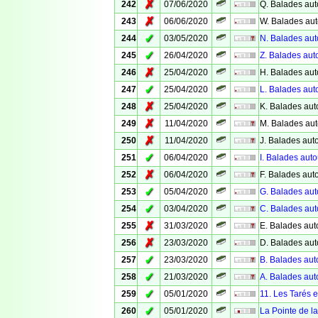
✗
242
07/06/2020
Q. Balades auto
✗
243
06/06/2020
W. Balades aut
✓
244
03/05/2020
N. Balades aut
✓
245
26/04/2020
Z. Balades aut
✗
246
25/04/2020
H. Balades aut
✓
247
25/04/2020
L. Balades aut
✗
248
25/04/2020
K. Balades aut
✗
249
11/04/2020
M. Balades aut
✗
250
11/04/2020
J. Balades aut
✓
251
06/04/2020
I. Balades aut
✗
252
06/04/2020
F. Balades aut
✓
253
05/04/2020
G. Balades aut
✓
254
03/04/2020
C. Balades aut
✗
255
31/03/2020
E. Balades aut
✗
256
23/03/2020
D. Balades aut
✓
257
23/03/2020
B. Balades aut
✓
258
21/03/2020
A. Balades aut
✓
259
05/01/2020
11. Les Tarés 
✓
260
05/01/2020
La Pointe de la