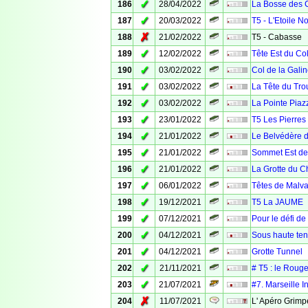
✓
186
28/04/2022
La Bosse des 
✓
187
20/03/2022
T5 - L'Etoile No
✗
188
21/02/2022
T5 - Cabasse
✓
189
12/02/2022
Tête Est du Col
✓
190
03/02/2022
Col de la Galin
✓
191
03/02/2022
La Tête du Tro
✓
192
03/02/2022
La Pointe Piaz
✓
193
23/01/2022
T5 Les Pierre
✓
194
21/01/2022
Le Belvédère d
✓
195
21/01/2022
Sommet Est de 
✓
196
21/01/2022
La Grotte du C
✓
197
06/01/2022
Têtes de Malva
✓
198
19/12/2021
T5 La JAUME
✓
199
07/12/2021
Pour le défi de
✓
200
04/12/2021
Sous haute ten
✓
201
04/12/2021
Grotte Tunnel
✓
202
21/11/2021
# T5 : le Roug
✓
203
21/07/2021
#7. Marseille In
✗
204
11/07/2021
L' Apéro Grimp