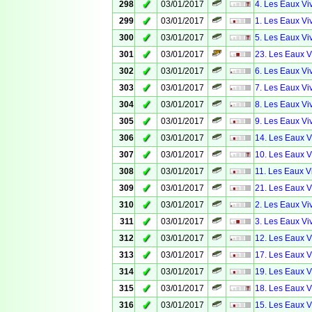
✓
298
03/01/2017
4. Les Eaux Viv
✓
299
03/01/2017
1. Les Eaux Viv
✓
300
03/01/2017
5. Les Eaux V
✓
301
03/01/2017
23. Les Eaux V
✓
302
03/01/2017
6. Les Eaux Vi
✓
303
03/01/2017
7. Les Eaux Vi
✓
304
03/01/2017
8. Les Eaux Viv
✓
305
03/01/2017
9. Les Eaux Vi
✓
306
03/01/2017
14. Les Eaux V
✓
307
03/01/2017
10. Les Eaux Vi
✓
308
03/01/2017
11. Les Eaux V
✓
309
03/01/2017
21. Les Eaux V
✓
310
03/01/2017
2. Les Eaux Vi
✓
311
03/01/2017
3. Les Eaux Vi
✓
312
03/01/2017
12. Les Eaux V
✓
313
03/01/2017
17. Les Eaux V
✓
314
03/01/2017
19. Les Eaux V
✓
315
03/01/2017
18. Les Eaux V
✓
316
03/01/2017
15. Les Eaux V