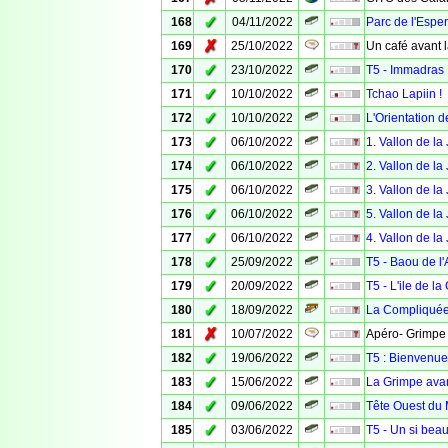
✓
168
04/11/2022
Parc de l'Espe
✗
169
25/10/2022
Un café avant l
✓
170
23/10/2022
T5 - Immadras
✓
171
10/10/2022
Tchao Lapiin !
✓
172
10/10/2022
L'Orientation 
✓
173
06/10/2022
1. Vallon de la
✓
174
06/10/2022
2. Vallon de la
✓
175
06/10/2022
3. Vallon de la
✓
176
06/10/2022
5. Vallon de la
✓
177
06/10/2022
4. Vallon de la 
✓
178
25/09/2022
T5 - Baou de l'
✓
179
20/09/2022
T5 - L'ile de 
✓
180
18/09/2022
La Compliquée
✗
181
10/07/2022
Apéro- Grimpe
✓
182
19/06/2022
T5 : Bienvenu
✓
183
15/06/2022
La Grimpe avan
✓
184
09/06/2022
Tête Ouest du
✓
185
03/06/2022
T5 - Un si bea