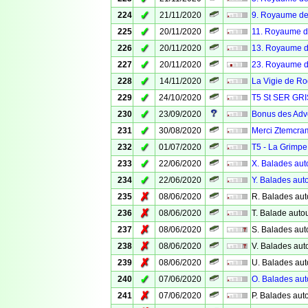
✓
224
21/11/2020
9. Royaume des
✓
225
20/11/2020
11. Royaume de
✓
226
20/11/2020
13. Royaume de
✓
227
20/11/2020
23. Royaume de
✓
228
14/11/2020
La Vigie de Ro
✓
229
24/10/2020
T5 St SER G
✓
230
23/09/2020
Bonus des Adv
✓
231
30/08/2020
Merci Ztemcram
✓
232
01/07/2020
T5 - La Grimpe
✓
233
22/06/2020
X. Balades aut
✓
234
22/06/2020
Y. Balades aut
✗
235
08/06/2020
R. Balades aut
✗
236
08/06/2020
T. Balade autou
✗
237
08/06/2020
S. Balades aut
✗
238
08/06/2020
V. Balades auto
✗
239
08/06/2020
U. Balades aut
✓
240
07/06/2020
O. Balades aut
✗
241
07/06/2020
P. Balades aut