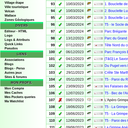
Village étape
✓
93
10/03/2024
1. Bouclette d
Ville touristique
✓
94
10/03/2024
2. Bouclette L
Volcan
Wallace
✓
95
10/03/2024
3. Bouclette L
Zones Géologiques
✓
96
18/02/2024
T5 - le Socle d
DIVERS
✓
Editeur - HTML
97
10/01/2024
Parc Brégante
Logo
✓
98
13/12/2023
Parc du Grand
Logs & Attributs
Quick Links
✓
99
07/12/2023
Tête Nord du c
Pseudos
✓
100
06/12/2023
Parc François 
LIENS
✓
101
04/12/2023
[T&G] Le Savon
Associations
Blogs
✓
102
29/11/2023
Du Puget vers 
Blogs - Perso
✓
103
29/11/2023
Crête Ste Mart
Autres jeux
Sites & forums
✓
104
05/11/2023
T5 - Paroi du 
MON PROFIL
✓
105
23/09/2023
les Falaises d
Mon Compte
✓
Mes Caches
106
12/07/2023
T5 - Bec de l'A
Mes Pockets queries
✗
107
09/07/2023
L'Apéro Grimp
Ma Watchlist
✓
108
18/06/2023
T5 - La Grimpe
✓
109
18/06/2023
T5 - La Grimpe
✓
110
12/06/2023
T5 - Paroi de
✓
111
09/06/2023
La Grimpe Apé