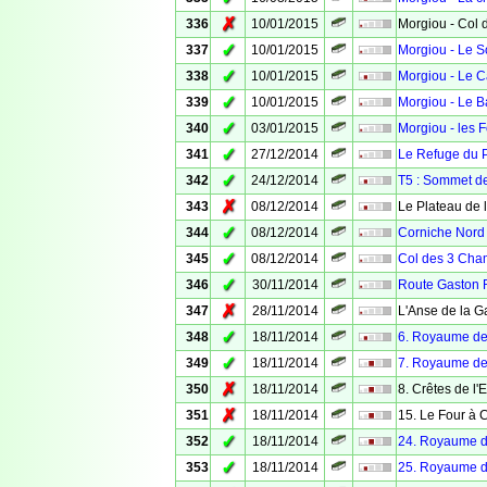
✗
336
10/01/2015
Morgiou - Col 
✓
337
10/01/2015
Morgiou - Le 
✓
338
10/01/2015
Morgiou - Le C
✓
339
10/01/2015
Morgiou - Le 
✓
340
03/01/2015
Morgiou - les Fo
✓
341
27/12/2014
Le Refuge du P
✓
342
24/12/2014
T5 : Sommet de
✗
343
08/12/2014
Le Plateau de
✓
344
08/12/2014
Corniche Nord
✓
345
08/12/2014
Col des 3 Ch
✓
346
30/11/2014
Route Gaston 
✗
347
28/11/2014
L'Anse de la G
✓
348
18/11/2014
6. Royaume des
✓
349
18/11/2014
7. Royaume des
✗
350
18/11/2014
8. Crêtes de l'E
✗
351
18/11/2014
15. Le Four à 
✓
352
18/11/2014
24. Royaume de
✓
353
18/11/2014
25. Royaume de