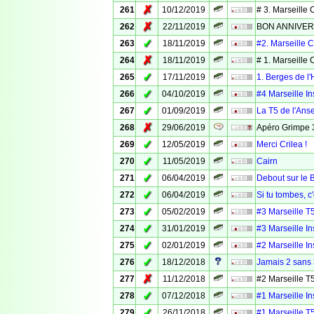
✗
261
10/12/2019
# 3. Marseille 
✗
262
22/11/2019
BON ANNIVER
✓
263
18/11/2019
#2. Marseille C
✗
264
18/11/2019
# 1. Marseille 
✓
265
17/11/2019
1. Berges de l
✓
266
04/10/2019
#4 Marseille In
✓
267
01/09/2019
La T5 de l'Ans
✗
268
29/06/2019
Apéro Grimpe 
✓
269
12/05/2019
Merci Crilea !
✓
270
11/05/2019
Cairn
✓
271
06/04/2019
Debout sur le 
✓
272
06/04/2019
Si tu tombes, c'
✓
273
05/02/2019
#3 Marseille T
✓
274
31/01/2019
#3 Marseille In
✓
275
02/01/2019
#2 Marseille In
✓
276
18/12/2018
Jamais 2 sans 
✗
277
11/12/2018
#2 Marseille T5
✓
278
07/12/2018
#1 Marseille Ins
✓
279
26/11/2018
#1 Marseille T5