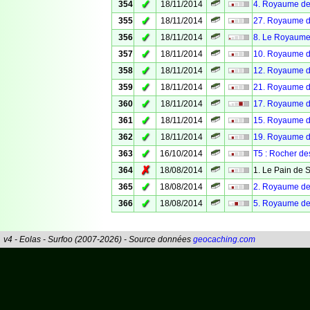
✓
354
18/11/2014
4. Royaume des
✓
355
18/11/2014
27. Royaume de
✓
356
18/11/2014
8. Le Royaume
✓
357
18/11/2014
10. Royaume d
✓
358
18/11/2014
12. Royaume d
✓
359
18/11/2014
21. Royaume de
✓
360
18/11/2014
17. Royaume de
✓
361
18/11/2014
15. Royaume de
✓
362
18/11/2014
19. Royaume d
✓
363
16/10/2014
T5 : Rocher d
✗
364
18/08/2014
1. Le Pain de 
✓
365
18/08/2014
2. Royaume des
✓
366
18/08/2014
5. Royaume des
v4 - Eolas - Surfoo (2007-2026) - Source données
geocaching.com