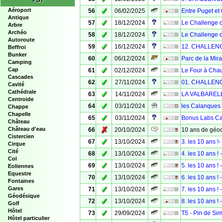
POI
✓
Aéroport
56
06/02/2025
Entre Puget et
Antique
✓
57
18/12/2024
Le Challenge 
Arbre
Archéo
✓
58
18/12/2024
Le Challenge 
Autoroute
✓
59
16/12/2024
12. CHALLENGE
Beffroi
Bunker
✓
60
06/12/2024
Parc de la Mira
Camping
✓
Cap
61
02/12/2024
Le Four à Chau
Cascades
✓
62
27/11/2024
01. CHALLENGE
Cavité
Cathédrale
✓
63
14/11/2024
LA VALBARELL
Centroide
✓
64
03/11/2024
les Calanques 
Chappe
Chapelle
✓
65
03/11/2024
Bonus Labs Ca
Château
✗
Château d'eau
66
20/10/2024
10 ans de géoc
Cistercien
✓
67
13/10/2024
3. les 10 ans !-
Cirque
Cité
✓
68
13/10/2024
4. les 10 ans ! 
Col
✓
69
13/10/2024
5. les 10 ans ! 
Eoliennes
Equestre
✓
70
13/10/2024
6. les 10 ans ! 
Fontaines
✓
Gares
71
13/10/2024
7. les 10 ans ! 
Géodésique
✓
72
13/10/2024
8. les 10 ans ! -
Golf
Hôtel
✓
73
29/09/2024
T5 - Pin de Si
Hôtel particulier