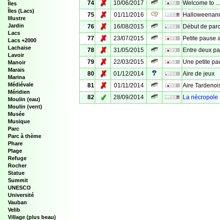
✗
74
10/06/2017
Welcome to ...
Îles
Îles (Lacs)
✗
75
01/11/2016
Halloweenann
Illustre
✗
Jardin
76
16/08/2015
Début de par
Lacs
✗
77
23/07/2015
Petite pause a
Lacs +2000
Lachaise
✗
78
31/05/2015
Entre deux pa
Lavoir
✗
79
22/03/2015
Une petite pa
Manoir
Marais
✗
80
01/12/2014
Aire de jeux
Marina
✗
Médiévale
81
01/11/2014
Aire Tardenoi
Méridien
✓
82
28/09/2014
La nécropole
Moulin (eau)
Moulin (vent)
Musée
Musique
Parc
Parc à thème
Phare
Plage
Refuge
Rocher
Statue
Summit
UNESCO
Université
Vauban
Velib
Village (plus beau)