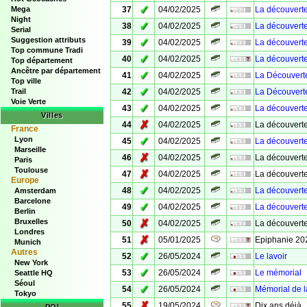
✓
Mega
37
04/02/2025
La découvert
Night
✓
38
04/02/2025
La découvert
Serial
Suggestion attributs
✓
39
04/02/2025
La découvert
Top commune Tradi
✓
40
04/02/2025
La découvert
Top département
Ancêtre par département
✓
41
04/02/2025
La Découvert
Top ville
✓
Trail
42
04/02/2025
La Découvert
Voie Verte
✓
43
04/02/2025
La découvert
Villes
✗
44
04/02/2025
La découvert
France
Lyon
✓
45
04/02/2025
La découvert
Marseille
✗
46
04/02/2025
La découvert
Paris
Toulouse
✗
47
04/02/2025
La découvert
Europe
✓
48
04/02/2025
La découvert
Amsterdam
Barcelone
✓
49
04/02/2025
La découvert
Berlin
Bruxelles
✗
50
04/02/2025
La découvert
Londres
✗
51
05/01/2025
Epiphanie 20
Munich
Autres
✓
52
26/05/2024
Le lavoir
New York
✓
53
26/05/2024
Le mémorial
Seattle HQ
Séoul
✓
54
26/05/2024
Mémorial de l
Tokyo
✗
55
19/05/2024
Dix ans déjà