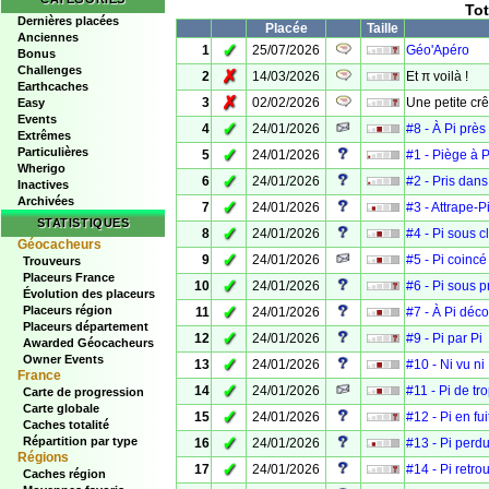
Tot
Dernières placées
Placée
Taille
Anciennes
✓
1
25/07/2026
Géo'Apéro
Bonus
Challenges
✗
2
14/03/2026
Et π voilà !
Earthcaches
✗
3
02/02/2026
Une petite cr
Easy
Events
✓
4
24/01/2026
#8 - À Pi près
Extrêmes
Particulières
✓
5
24/01/2026
#1 - Piège à P
Wherigo
✓
6
24/01/2026
#2 - Pris dans
Inactives
Archivées
✓
7
24/01/2026
#3 - Attrape-P
STATISTIQUES
✓
8
24/01/2026
#4 - Pi sous c
Géocacheurs
✓
9
24/01/2026
#5 - Pi coincé
Trouveurs
Placeurs France
✓
10
24/01/2026
#6 - Pi sous p
Évolution des placeurs
✓
Placeurs région
11
24/01/2026
#7 - À Pi déc
Placeurs département
✓
12
24/01/2026
#9 - Pi par Pi
Awarded Géocacheurs
Owner Events
✓
13
24/01/2026
#10 - Ni vu ni 
France
✓
14
24/01/2026
#11 - Pi de tr
Carte de progression
Carte globale
✓
15
24/01/2026
#12 - Pi en fui
Caches totalité
✓
Répartition par type
16
24/01/2026
#13 - Pi perd
Régions
✓
17
24/01/2026
#14 - Pi retro
Caches région