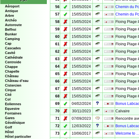
POI
✓
Aéroport
56
15/05/2024
Chemin du Po
Antique
✓
57
15/05/2024
Chemin du Po
Arbre
Archéo
✗
58
15/05/2024
Floing Plage 
Autoroute
✗
59
15/05/2024
Floing Plage 
Beffroi
Bunker
✗
60
15/05/2024
Floing Plage 
Camping
✗
Cap
61
15/05/2024
Floing Plage 
Cascades
✗
62
15/05/2024
Floing Plage 
Cavité
Cathédrale
✗
63
15/05/2024
Floing Plage 
Centroide
✗
64
15/05/2024
Floing Plage 
Chappe
Chapelle
✗
65
15/05/2024
Floing Plage 
Château
✗
Château d'eau
66
15/05/2024
Floing Plage 
Cistercien
✗
67
15/05/2024
Floing Plage 
Cirque
Cité
✗
68
15/05/2024
Floing Plage 
Col
✓
69
04/02/2024
Bonus Labcach
Eoliennes
Equestre
✗
70
30/11/2023
Calvaire
Fontaines
✗
Gares
71
07/09/2023
Rencontre ave
Géodésique
✓
72
12/03/2022
Bonus Labca
Golf
Hôtel
✓
73
10/06/2017
Welcome to ...
Hôtel particulier