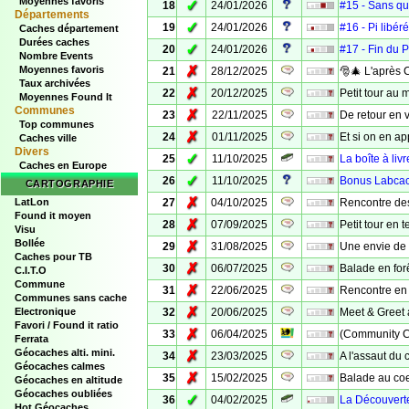
Moyennes favoris
✓
18
24/01/2026
#15 - Sans qu
Départements
✓
19
24/01/2026
#16 - Pi libéré
Caches département
Durées caches
✓
20
24/01/2026
#17 - Fin du 
Nombre Events
✗
Moyennes favoris
21
28/12/2025
🎅🎄 L'après C
Taux archivées
✗
22
20/12/2025
Petit tour au
Moyennes Found It
Communes
✗
23
22/11/2025
De retour en v
Top communes
✗
24
01/11/2025
Et si on en ap
Caches ville
Divers
✓
25
11/10/2025
La boîte à livr
Caches en Europe
✓
26
11/10/2025
Bonus Labcach
CARTOGRAPHIE
✗
LatLon
27
04/10/2025
Rencontre de
Found it moyen
✗
28
07/09/2025
Petit tour en t
Visu
Bollée
✗
29
31/08/2025
Une envie de 
Caches pour TB
✗
30
06/07/2025
Balade en for
C.I.T.O
Commune
✗
31
22/06/2025
Rencontre en 
Communes sans cache
✗
Electronique
32
20/06/2025
Meet & Greet 
Favori / Found it ratio
✗
33
06/04/2025
(Community Ce
Ferrata
Géocaches alti. mini.
✗
34
23/03/2025
A l'assaut du
Géocaches calmes
✗
35
15/02/2025
Balade au co
Géocaches en altitude
Géocaches oubliées
✓
36
04/02/2025
La Découvert
Hot Géocaches