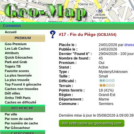
Connexion
Accueil
#17 - Fin du Piège
(GCBJA54)
PREMIUM
Geo-Premium
Placée le :
24/01/2026 par
drwe
Les Lab Caches
Publiée le :
14/03/2026
Attributs
Dernier "Found it" :
29/04/2026 - 100 jour
Quick Géocaches
Nombre de found :
45
Park and Grab
Premium :
Oui
Trajets TB
Statut :
Active
Favorite scores
Type :
Mystery/Unknown
La plus favorisée
Taille :
Small
La plus trouvée
Difficulté :
Top Found it géocache
Terrain :
Caches non trouvées
Points favoris :
18
(41%)
Défi villes
Région :
Grand-Est
Ortho THR Paris
Département :
Marne
Caches en difficulté
Commune :
Sermiers
RECHERCHE
Par ville
Dernière mise à jour le 05/08/2026 à 09:00:39
Par nom de cache
Voir cette cache sur geocaching.com
Par numéro de cache
Par Géocacheur
CATÉGORIES