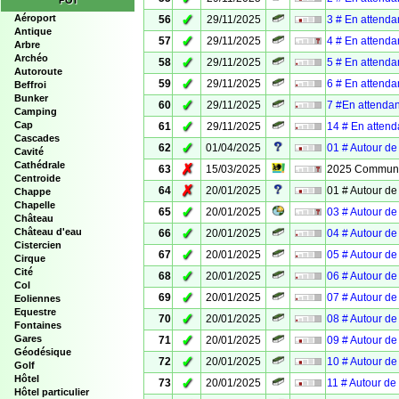
POI
✓
Aéroport
56
29/11/2025
3 # En attenda
Antique
✓
57
29/11/2025
4 # En attendan
Arbre
Archéo
✓
58
29/11/2025
5 # En attendan
Autoroute
✓
59
29/11/2025
6 # En attenda
Beffroi
Bunker
✓
60
29/11/2025
7 #En attendant
Camping
✓
Cap
61
29/11/2025
14 # En attenda
Cascades
✓
62
01/04/2025
01 # Autour d
Cavité
Cathédrale
✗
63
15/03/2025
2025 Communit
Centroide
✗
64
20/01/2025
01 # Autour d
Chappe
Chapelle
✓
65
20/01/2025
03 # Autour de 
Château
✓
Château d'eau
66
20/01/2025
04 # Autour de 
Cistercien
✓
67
20/01/2025
05 # Autour de 
Cirque
Cité
✓
68
20/01/2025
06 # Autour de 
Col
✓
69
20/01/2025
07 # Autour de 
Eoliennes
Equestre
✓
70
20/01/2025
08 # Autour de 
Fontaines
✓
Gares
71
20/01/2025
09 # Autour de 
Géodésique
✓
72
20/01/2025
10 # Autour de 
Golf
Hôtel
✓
73
20/01/2025
11 # Autour de 
Hôtel particulier