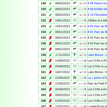
✓
149
08/02/2023
# 08 Passe moi
✓
150
08/02/2023
# 09 Arrêtez d
✓
151
08/02/2023
# 10 Félicitati
✗
152
19/01/2023
A Bière et à M
✓
153
15/01/2023
# 05 Parc du M
✓
154
08/01/2023
# 01 Parc du M
✗
155
08/01/2023
# 02 Parc du m
✗
156
08/01/2023
# 03 Parc du m
✗
157
08/01/2023
# 04 Parc du M
✓
158
17/11/2022
Labs Bonus - 
✗
159
14/08/2022
Les Ch'tis à 
✗
160
05/08/2022
Les Ch'tis à L
✗
161
16/07/2022
Labs Bonus : 
✓
162
22/06/2022
La « pierre d’
✗
163
21/06/2022
Parc du Petit P
✗
164
05/06/2022
Les Ch'tis à E
✗
165
08/05/2022
Les Ch'tis à 
✗
166
01/05/2022
Les Ch'tis à 
✗
167
27/03/2022
Lorette59 de 