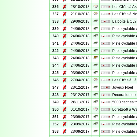
✗
336
28/10/2018
Les Ch'tis à A
✗
337
21/10/2018
Les Ch'tis à N
✗
338
29/09/2018
La boîte à CL
✗
339
24/06/2018
Piste cyclable
✗
340
24/06/2018
Piste cyclable
✗
341
24/06/2018
Piste cyclable
✗
342
24/06/2018
Piste cyclable
✗
343
24/06/2018
Piste cyclable
✗
344
24/06/2018
Piste cyclable
✗
345
03/06/2018
Piste cyclable
✗
346
27/04/2018
Les Ch'tis à L
✗
347
23/12/2017
Joyeux Noël
✗
348
23/12/2017
Décoration de
✗
349
26/11/2017
5000 caches t
✗
350
01/10/2017
Lorette59 à W
✗
351
23/09/2017
Piste cyclable
✗
352
23/09/2017
Piste cyclable
✗
353
23/09/2017
Piste cyclable