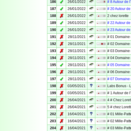
✓
186
26/01/2022
# 8 Autour de 
✓
187
26/01/2022
# 20 Autour de
✗
188
26/01/2022
2 chez lorette
✓
189
26/01/2022
# 22 Autour de
✓
190
26/01/2022
# 23 Autour de
✗
191
28/11/2021
# 01 Domaine 
✗
192
28/11/2021
# 02 Domaine 
✗
193
28/11/2021
# 03 Domaine 
✗
194
28/11/2021
# 04 Domaine 
✓
195
28/11/2021
# 05 Domaine 
✗
196
28/11/2021
# 06 Domaine 
✓
197
28/11/2021
# 07 Domaine 
✗
198
03/05/2021
Labs Bonus - 
✗
199
03/05/2021
# 1 Autour de 
✗
200
26/04/2021
4 # Chez Loret
✗
201
26/04/2021
5 # chez Loret
✗
202
16/04/2021
# 01 Mille-Patt
✗
203
16/04/2021
# 02 Mille-Patt
✗
204
16/04/2021
# 03 Mille-Patt