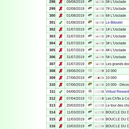
✗
298
09/08/2019
0# L'Usclade
✗
299
02/08/2019
7# L'Usclade
✗
300
01/08/2019
6# L'Usclade
✓
301
01/08/2019
Le Bitoulet
✗
302
31/07/2019
1# L'Usclade
✗
303
31/07/2019
2# L'Usclade
✗
304
31/07/2019
3# L'Usclade
✗
305
31/07/2019
4# L'Usclade
✗
306
31/07/2019
5# L'Usclade
✗
307
31/07/2019
Les grands doc
✗
308
29/06/2019
10 000
✗
309
27/06/2019
10 000
✗
310
07/06/2019
10 000 - Déco
✓
311
04/06/2019
Virtual Rewar
✗
312
07/04/2019
Les Ch'tis à C
✗
313
20/03/2019
Le tour des ch
✗
314
11/03/2019
BOUCLE DU D
✗
315
11/03/2019
BOUCLE DU D
✗
316
10/03/2019
BOUCLE DU D