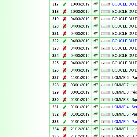
✓
317
10/03/2019
BOUCLE DU D
✗
318
10/03/2019
BOUCLE DU D
✗
319
04/03/2019
BOUCLE DU D
✗
320
04/03/2019
BOUCLE DU D
✗
321
04/03/2019
BOUCLE DU D
✓
322
04/03/2019
BOUCLE DU D
✗
323
04/03/2019
BOUCLE DU D
✗
324
04/03/2019
BOUCLE DU D
✗
325
04/03/2019
BOUCLE DU D
✗
326
04/03/2019
BOUCLE DU D
✗
327
11/01/2019
LOMME 6 : Par
✗
328
03/01/2019
LOMME 7 : sal
✗
329
03/01/2019
LOMME 8 : l'é
✗
330
01/01/2019
LOMME 3 : Sq
✓
331
01/01/2019
LOMME 4 : Ser
✗
332
01/01/2019
LOMME 5 : Pa
✓
333
01/01/2019
LOMME 9 : Par
✗
334
21/12/2018
LOMME 1 : la 
✗
335
21/12/2018
LOMME 2 : la p