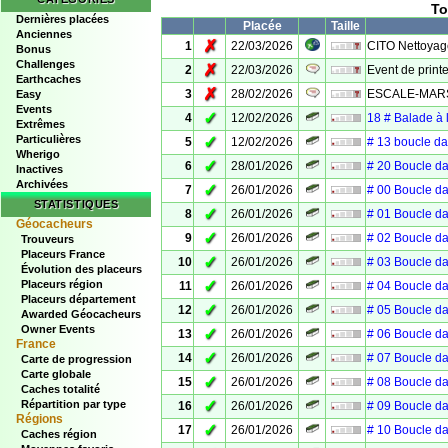
To
Dernières placées
Placée
Taille
Anciennes
✗
1
22/03/2026
CITO Nettoyage
Bonus
Challenges
✗
2
22/03/2026
Event de prin
Earthcaches
✗
3
28/02/2026
ESCALE-MAR
Easy
Events
✓
4
12/02/2026
18 # Balade à
Extrêmes
Particulières
✓
5
12/02/2026
# 13 boucle d
Wherigo
✓
6
28/01/2026
# 20 Boucle d
Inactives
Archivées
✓
7
26/01/2026
# 00 Boucle d
STATISTIQUES
✓
8
26/01/2026
# 01 Boucle d
Géocacheurs
✓
9
26/01/2026
# 02 Boucle d
Trouveurs
Placeurs France
✓
10
26/01/2026
# 03 Boucle d
Évolution des placeurs
✓
Placeurs région
11
26/01/2026
# 04 Boucle d
Placeurs département
✓
12
26/01/2026
# 05 Boucle d
Awarded Géocacheurs
Owner Events
✓
13
26/01/2026
# 06 Boucle d
France
✓
14
26/01/2026
# 07 Boucle d
Carte de progression
Carte globale
✓
15
26/01/2026
# 08 Boucle d
Caches totalité
✓
Répartition par type
16
26/01/2026
# 09 Boucle d
Régions
✓
17
26/01/2026
# 10 Boucle d
Caches région