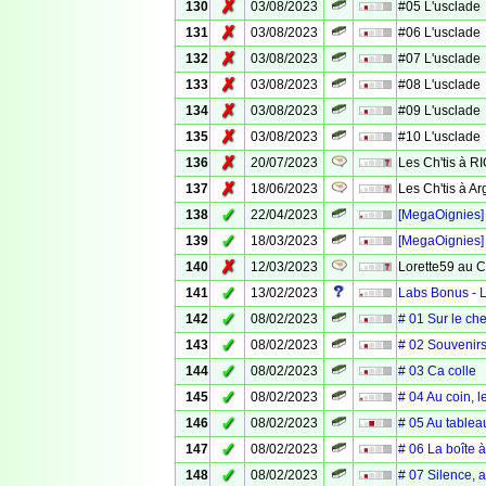
✗
130
03/08/2023
#05 L'usclade
✗
131
03/08/2023
#06 L'usclade
✗
132
03/08/2023
#07 L'usclade
✗
133
03/08/2023
#08 L'usclade
✗
134
03/08/2023
#09 L'usclade
✗
135
03/08/2023
#10 L'usclade
✗
136
20/07/2023
Les Ch'tis à R
✗
137
18/06/2023
Les Ch'tis à Ar
✓
138
22/04/2023
[MegaOignies]
✓
139
18/03/2023
[MegaOignies]
✗
140
12/03/2023
Lorette59 au 
✓
141
13/02/2023
Labs Bonus - L
✓
142
08/02/2023
# 01 Sur le ch
✓
143
08/02/2023
# 02 Souvenir
✓
144
08/02/2023
# 03 Ca colle
✓
145
08/02/2023
# 04 Au coin, l
✓
146
08/02/2023
# 05 Au tableau
✓
147
08/02/2023
# 06 La boîte à
✓
148
08/02/2023
# 07 Silence, 