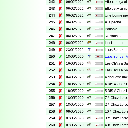
✗
242
06/02/2021
Attention ça gl
✗
243
06/02/2021
Elle est vraim
✗
244
06/02/2021
Une bonne me
✗
245
06/02/2021
A la pêche
✗
246
06/02/2021
Ballaste
✗
247
06/02/2021
Ne vous pende
✗
248
06/02/2021
Il est l’heure !
✗
249
23/01/2021
Labs Bonus - L
✓
250
18/09/2020
Labs Bonus : A
✗
251
16/08/2020
Les Ch'tis à S
✗
252
16/08/2020
Les Ch'tis à Sa
✗
253
04/06/2020
4 chouette un
✗
254
18/05/2020
4 BIS # Chez L
✗
255
18/05/2020
5 BIS # Chez L
✗
256
18/05/2020
7 # Chez Loret
✗
257
18/05/2020
2 # Chez Loret
✗
258
08/05/2020
16 # Chez Lore
✗
259
07/05/2020
3 # Chez Loret
✗
260
07/05/2020
4 # Chez Loret