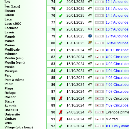
✓
74
20/01/2025
12 # Autour de 
Îles
Îles (Lacs)
✓
75
20/01/2025
13 # Autour de 
Illustre
✓
Jardin
76
20/01/2025
14 # Autour de 
Lacs
✓
77
20/01/2025
15 # Autour de 
Lacs +2000
Lachaise
✓
78
20/01/2025
16 # Autour de 
Lavoir
✓
79
16/01/2025
17 # Autour de 
Manoir
Marais
✓
80
13/01/2025
02 # Autour de 
Marina
✓
Médiévale
81
15/10/2024
# 01 Circuit de
Méridien
✓
82
15/10/2024
# 02 Circuit de
Moulin (eau)
Moulin (vent)
✓
83
15/10/2024
# 03 Circuit de
Musée
✓
84
14/10/2024
# 04 Circuit de
Musique
Parc
✓
85
14/10/2024
# 05 Circuit de
Parc à thème
✓
Phare
86
14/10/2024
# 06 Circuit de
Plage
✓
87
14/10/2024
# 07 Circuit de
Refuge
Rocher
✗
88
14/10/2024
# 08 Circuit de
Statue
✓
89
14/10/2024
# 09 Circuit de
Summit
UNESCO
✗
90
24/03/2024
Event de prin
Université
✗
Vauban
91
14/02/2024
MP tradi
Velib
✓
92
10/02/2024
# 1 Il va y avoi
Village (plus beau)