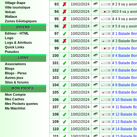
Village étape
✗
93
10/02/2024
# 2 Il va y avoi
Ville touristique
✗
94
10/02/2024
#03 Il va y avo
Volcan
Wallace
✗
95
10/02/2024
# 4 Il va y avoi
Zones Géologiques
✗
96
10/02/2024
# 5 Il va y avoi
DIVERS
✓
Editeur - HTML
97
10/02/2024
# 1 Balade Bo
Logo
✗
98
10/02/2024
# 3 Balade Bo
Logs & Attributs
Quick Links
✓
99
10/02/2024
# 2 Balade Bo
Pseudos
✓
100
10/02/2024
# 4 Balade Bo
LIENS
✓
101
10/02/2024
# 5 Balade Bo
Associations
Blogs
✓
102
10/02/2024
# 6 Balade Bo
Blogs - Perso
✓
103
10/02/2024
# 7 Balade Bo
Autres jeux
Sites & forums
✓
104
10/02/2024
# 8 Balade Bo
MON PROFIL
✓
105
10/02/2024
# 9 Balade Bo
Mon Compte
✓
Mes Caches
106
10/02/2024
# 10 Balade B
Mes Pockets queries
✓
107
10/02/2024
# 11 Balade B
Ma Watchlist
✓
108
10/02/2024
# 12 Balade B
✓
109
10/02/2024
# 13 Balade B
✓
110
10/02/2024
# 14 Balade B
✓
111
10/02/2024
# 15 Balade B