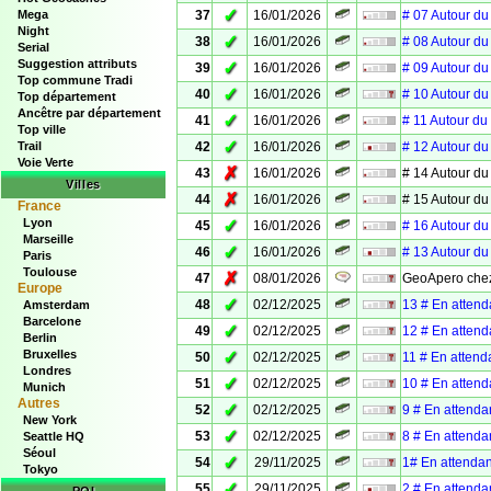
✓
Mega
37
16/01/2026
# 07 Autour du 
Night
✓
38
16/01/2026
# 08 Autour du 
Serial
Suggestion attributs
✓
39
16/01/2026
# 09 Autour du 
Top commune Tradi
✓
40
16/01/2026
# 10 Autour du 
Top département
Ancêtre par département
✓
41
16/01/2026
# 11 Autour du 
Top ville
✓
Trail
42
16/01/2026
# 12 Autour du 
Voie Verte
✗
43
16/01/2026
# 14 Autour du 
Villes
✗
44
16/01/2026
# 15 Autour du 
France
Lyon
✓
45
16/01/2026
# 16 Autour du 
Marseille
✓
46
16/01/2026
# 13 Autour du 
Paris
Toulouse
✗
47
08/01/2026
GeoApero chez
Europe
✓
48
02/12/2025
13 # En attenda
Amsterdam
Barcelone
✓
49
02/12/2025
12 # En attenda
Berlin
Bruxelles
✓
50
02/12/2025
11 # En attenda
Londres
✓
51
02/12/2025
10 # En attend
Munich
Autres
✓
52
02/12/2025
9 # En attendan
New York
✓
53
02/12/2025
8 # En attenda
Seattle HQ
Séoul
✓
54
29/11/2025
1# En attendant
Tokyo
✓
55
29/11/2025
2 # En attendan