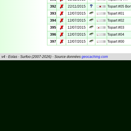
✗
392
22/11/2015
Topart #05 Bo
✗
393
12/07/2015
Topart #01
✗
394
12/07/2015
Topart #02
✗
395
12/07/2015
Topart #03
✗
396
12/07/2015
Topart #04
✗
397
12/07/2015
Topart #00
v4 - Eolas - Surfoo (2007-2026) - Source données
geocaching.com