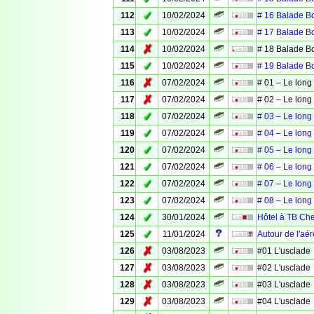
✓
112
10/02/2024
# 16 Balade B
✓
113
10/02/2024
# 17 Balade B
✗
114
10/02/2024
# 18 Balade B
✓
115
10/02/2024
# 19 Balade B
✗
116
07/02/2024
# 01 – Le long
✗
117
07/02/2024
# 02 – Le long
✓
118
07/02/2024
# 03 – Le long
✓
119
07/02/2024
# 04 – Le long
✓
120
07/02/2024
# 05 – Le long
✓
121
07/02/2024
# 06 – Le long
✓
122
07/02/2024
# 07 – Le long
✓
123
07/02/2024
# 08 – Le long
✓
124
30/01/2024
Hôtel à TB Che
✓
125
11/01/2024
Autour de l'aé
✗
126
03/08/2023
#01 L'usclade
✗
127
03/08/2023
#02 L'usclade
✗
128
03/08/2023
#03 L'usclade
✗
129
03/08/2023
#04 L'usclade