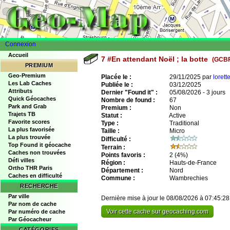
Connexion
Accueil
7 #En attendant Noël ; la botte
(GCB
PREMIUM
Geo-Premium
Placée le :
29/11/2025 par
lorett
Les Lab Caches
Publiée le :
03/12/2025
Attributs
Dernier "Found it" :
05/08/2026 - 3 jours
Quick Géocaches
Nombre de found :
67
Park and Grab
Premium :
Non
Trajets TB
Statut :
Active
Favorite scores
Type :
Traditional
La plus favorisée
Taille :
Micro
La plus trouvée
Difficulté :
Top Found it géocache
Terrain :
Caches non trouvées
Points favoris :
2
(4%)
Défi villes
Région :
Hauts-de-France
Ortho THR Paris
Département :
Nord
Caches en difficulté
Commune :
Wambrechies
RECHERCHE
Par ville
Dernière mise à jour le 08/08/2026 à 07:45:28
Par nom de cache
Voir cette cache sur geocaching.com
Par numéro de cache
Par Géocacheur
CATÉGORIES