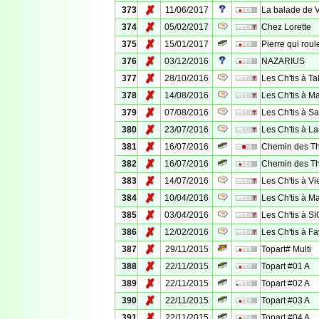
✗
373
11/06/2017
La balade de 
✗
374
05/02/2017
Chez Lorette
✗
375
15/01/2017
Pierre qui rou
✗
376
03/12/2016
NAZARIUS
✗
377
28/10/2016
Les Ch'tis à Ta
✗
378
14/08/2016
Les Ch'tis à M
✗
379
07/08/2016
Les Ch'tis à Sa
✗
380
23/07/2016
Les Ch'tis à L
✗
381
16/07/2016
Chemin des The
✗
382
16/07/2016
Chemin des Th
✗
383
14/07/2016
Les Ch'tis à Vi
✗
384
10/04/2016
Les Ch'tis à M
✗
385
03/04/2016
Les Ch'tis à 
✗
386
12/02/2016
Les Ch'tis à F
✗
387
29/11/2015
Topart# Multi
✗
388
22/11/2015
Topart #01 A
✗
389
22/11/2015
Topart #02 A
✗
390
22/11/2015
Topart #03 A
✗
391
22/11/2015
Topart #04 A