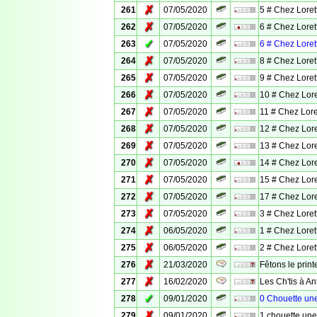
✗
261
07/05/2020
5 # Chez Loret
✗
262
07/05/2020
6 # Chez Loret
✓
263
07/05/2020
6 # Chez Loret
✗
264
07/05/2020
8 # Chez Loret
✗
265
07/05/2020
9 # Chez Loret
✗
266
07/05/2020
10 # Chez Lore
✗
267
07/05/2020
11 # Chez Lore
✗
268
07/05/2020
12 # Chez Lore
✗
269
07/05/2020
13 # Chez Lore
✗
270
07/05/2020
14 # Chez Lore
✗
271
07/05/2020
15 # Chez Lore
✗
272
07/05/2020
17 # Chez Lore
✗
273
07/05/2020
3 # Chez Loret
✗
274
06/05/2020
1 # Chez Loret
✗
275
06/05/2020
2 # Chez Loret
✗
276
21/03/2020
Fêtons le prin
✗
277
16/02/2020
Les Ch'tis à An
✓
278
09/01/2020
0 Chouette un
✗
279
09/01/2020
1 chouette un