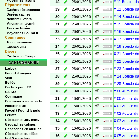
Moyennes favoris
✓
18
26/01/2026
# 11 Boucle d
Départements
✓
19
26/01/2026
# 12 Boucle d
Caches département
Durées caches
✓
20
26/01/2026
# 14 Boucle d
Nombre Events
✓
Moyennes favoris
21
26/01/2026
# 15 Boucle d
Taux archivées
✓
22
26/01/2026
# 16 Boucle d
Moyennes Found It
Communes
✓
23
26/01/2026
# 17 Boucle d
Top communes
✓
24
26/01/2026
# 19 Boucle d
Caches ville
Divers
✓
25
26/01/2026
# 21 Boucle d
Caches en Europe
✓
26
26/01/2026
# 22 Boucle d
CARTOGRAPHIE
✓
LatLon
27
26/01/2026
# 23 Boucle d
Found it moyen
✓
28
26/01/2026
# 24 Boucle d
Visu
Bollée
✓
29
26/01/2026
# 25 Boucle d
Caches pour TB
✓
30
18/01/2026
# 06 Autour du 
C.I.T.O
Commune
✓
31
16/01/2026
# 00 Autour du 
Communes sans cache
✓
Electronique
32
16/01/2026
# 01 Autour du 
Favori / Found it ratio
✓
33
16/01/2026
# 02 Autour du 
Ferrata
Géocaches alti. mini.
✓
34
16/01/2026
# 03 Autour du 
Géocaches calmes
✓
35
16/01/2026
# 04 Autour du 
Géocaches en altitude
Géocaches oubliées
✓
36
16/01/2026
# 05 Autour du 
Hot Géocaches