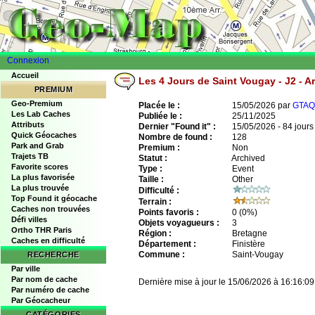
Connexion
Accueil
Les 4 Jours de Saint Vougay - J2 - A
PREMIUM
Geo-Premium
Placée le :
15/05/2026 par
GTAQ
Les Lab Caches
Publiée le :
25/11/2025
Attributs
Dernier "Found it" :
15/05/2026 - 84 jours
Quick Géocaches
Nombre de found :
128
Park and Grab
Premium :
Non
Trajets TB
Statut :
Archived
Favorite scores
Type :
Event
La plus favorisée
Taille :
Other
La plus trouvée
Difficulté :
Top Found it géocache
Terrain :
Caches non trouvées
Points favoris :
0
(0%)
Défi villes
Objets voyagueurs :
3
Ortho THR Paris
Région :
Bretagne
Caches en difficulté
Département :
Finistère
Commune :
Saint-Vougay
RECHERCHE
Par ville
Par nom de cache
Dernière mise à jour le 15/06/2026 à 16:16:09
Par numéro de cache
Par Géocacheur
CATÉGORIES