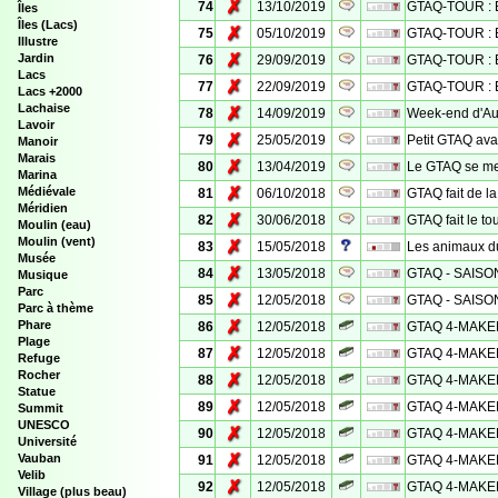
✗
74
13/10/2019
GTAQ-TOUR : E
Îles
Îles (Lacs)
✗
75
05/10/2019
GTAQ-TOUR : E
Illustre
✗
Jardin
76
29/09/2019
GTAQ-TOUR : E
Lacs
✗
77
22/09/2019
GTAQ-TOUR : E
Lacs +2000
Lachaise
✗
78
14/09/2019
Week-end d'Aug
Lavoir
✗
79
25/05/2019
Petit GTAQ ava
Manoir
Marais
✗
80
13/04/2019
Le GTAQ se met
Marina
✗
Médiévale
81
06/10/2018
GTAQ fait de l
Méridien
✗
82
30/06/2018
GTAQ fait le to
Moulin (eau)
Moulin (vent)
✗
83
15/05/2018
Les animaux 
Musée
✗
84
13/05/2018
GTAQ - SAISON 
Musique
Parc
✗
85
12/05/2018
GTAQ - SAISON 
Parc à thème
✗
Phare
86
12/05/2018
GTAQ 4-MAKE
Plage
✗
87
12/05/2018
GTAQ 4-MAK
Refuge
Rocher
✗
88
12/05/2018
GTAQ 4-MAK
Statue
✗
89
12/05/2018
GTAQ 4-MAKE
Summit
UNESCO
✗
90
12/05/2018
GTAQ 4-MAK
Université
✗
Vauban
91
12/05/2018
GTAQ 4-MAKE
Velib
✗
92
12/05/2018
GTAQ 4-MAK
Village (plus beau)