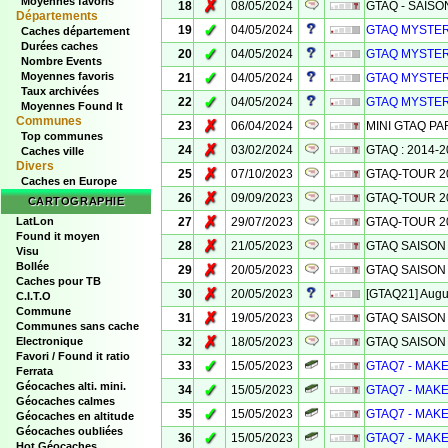
Moyennes favoris
✗
18
08/05/2024
GTAQ - SAISO
Départements
✓
19
04/05/2024
GTAQ MYSTERY
Caches département
Durées caches
✓
20
04/05/2024
GTAQ MYSTERY 
Nombre Events
✓
Moyennes favoris
21
04/05/2024
GTAQ MYSTERY 3
Taux archivées
✓
22
04/05/2024
GTAQ MYSTERY 
Moyennes Found It
Communes
✗
23
06/04/2024
MINI GTAQ PA
Top communes
✗
24
03/02/2024
GTAQ : 2014-20
Caches ville
Divers
✗
25
07/10/2023
GTAQ-TOUR 20
Caches en Europe
✗
26
09/09/2023
GTAQ-TOUR 20
CARTOGRAPHIE
✗
LatLon
27
29/07/2023
GTAQ-TOUR 20
Found it moyen
✗
28
21/05/2023
GTAQ SAISON 7 
Visu
Bollée
✗
29
20/05/2023
GTAQ SAISON 7
Caches pour TB
✗
30
20/05/2023
[GTAQ21] Augu
C.I.T.O
Commune
✗
31
19/05/2023
GTAQ SAISON 7
Communes sans cache
✗
Electronique
32
18/05/2023
GTAQ SAISON 7
Favori / Found it ratio
✓
33
15/05/2023
GTAQ7 - MAK
Ferrata
Géocaches alti. mini.
✓
34
15/05/2023
GTAQ7 - MAKE
Géocaches calmes
✓
35
15/05/2023
GTAQ7 - MAKE
Géocaches en altitude
Géocaches oubliées
✓
36
15/05/2023
GTAQ7 - MAKE
Hot Géocaches