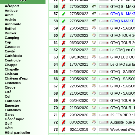
POI
✗
Aéroport
56
27/05/2022
GTAQ 6 - MAKE
Antique
✓
57
27/05/2022
GTAQ 6 - MAK
Arbre
Archéo
✓
58
27/05/2022
GTAQ 6-MAKER 
Autoroute
✗
59
26/05/2022
GTAQ - SAISON
Beffroi
Bunker
✗
60
27/03/2022
GTAQ-TOUR 20
Camping
✗
Cap
61
06/03/2022
GTAQ-TOUR 20
Cascades
✗
62
06/02/2022
Le GTAQ en Ca
Cavité
Cathédrale
✗
63
09/10/2021
GTAQ LUDIQUE
Centroide
✗
64
17/07/2021
Le GTAQ sur la
Chappe
Chapelle
✗
65
24/05/2020
GTAQ - SAISON
Château
✗
Château d'eau
66
23/05/2020
GTAQ - SAISON
Cistercien
✗
67
22/05/2020
GTAQ - SAISON
Cirque
Cité
✗
68
21/05/2020
GTAQ - SAISO
Col
✗
69
05/04/2020
GTAQ-TOUR: Et
Eoliennes
Equestre
✗
70
21/03/2020
GTAQ-TOUR : E
Fontaines
✗
Gares
71
29/02/2020
29 FEVRIER : 
Géodésique
✗
72
08/02/2020
Auguste joue 
Golf
Hôtel
✗
73
02/11/2019
Week-end d'Au
Hôtel particulier