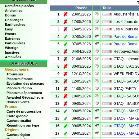
T
Dernières placées
Placée
Taille
Anciennes
✗
1
23/05/2026
Auguste fête la
Bonus
Challenges
✗
2
17/05/2026
Les 4 Jours de
Earthcaches
✗
3
15/05/2026
Les 4 Jours de 
Easy
Events
✓
4
07/05/2026
Parc de Boma - 
Extrêmes
Particulières
✓
5
07/05/2026
Parc de Boma -
Wherigo
✗
6
04/04/2026
Retrouvez Augu
Inactives
Archivées
✗
7
21/06/2025
GTAQ Latresn
STATISTIQUES
✗
8
30/03/2025
GTAQ : L'AG 20
Géocacheurs
✗
9
12/10/2024
WEEK-END D'A
Trouveurs
Placeurs France
✗
10
12/05/2024
GTAQ - SAISON
Évolution des placeurs
✗
Placeurs région
11
11/05/2024
GTAQ PARTY : L
Placeurs département
✗
12
10/05/2024
GTAQ - SAISON
Awarded Géocacheurs
Owner Events
✗
13
09/05/2024
GTAQ - SAISO
France
✓
14
09/05/2024
GTAQ8 - MAK
Carte de progression
Carte globale
✓
15
09/05/2024
GTAQ8 - MAK
Caches totalité
✓
Répartition par type
16
09/05/2024
GTAQ8 - MAK
Régions
✓
17
09/05/2024
GTAQ8 - MAK
Caches région