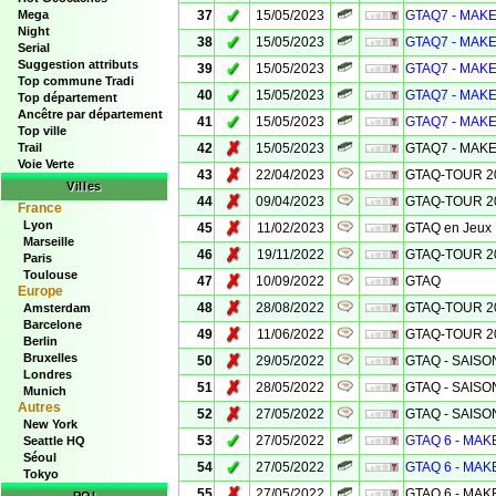
✓
Mega
37
15/05/2023
GTAQ7 - MAKE
Night
✓
38
15/05/2023
GTAQ7 - MAKE
Serial
Suggestion attributs
✓
39
15/05/2023
GTAQ7 - MAKE
Top commune Tradi
✓
40
15/05/2023
GTAQ7 - MAKE
Top département
Ancêtre par département
✓
41
15/05/2023
GTAQ7 - MAKE
Top ville
✗
Trail
42
15/05/2023
GTAQ7 - MAKE
Voie Verte
✗
43
22/04/2023
GTAQ-TOUR 2
Villes
✗
44
09/04/2023
GTAQ-TOUR 2
France
Lyon
✗
45
11/02/2023
GTAQ en Jeux
Marseille
✗
46
19/11/2022
GTAQ-TOUR 20
Paris
Toulouse
✗
47
10/09/2022
GTAQ
Europe
✗
48
28/08/2022
GTAQ-TOUR 20
Amsterdam
Barcelone
✗
49
11/06/2022
GTAQ-TOUR 2
Berlin
Bruxelles
✗
50
29/05/2022
GTAQ - SAISON 
Londres
✗
51
28/05/2022
GTAQ - SAISON 6
Munich
Autres
✗
52
27/05/2022
GTAQ - SAISON 
New York
✓
53
27/05/2022
GTAQ 6 - MAK
Seattle HQ
Séoul
✓
54
27/05/2022
GTAQ 6 - MAKE
Tokyo
✗
55
27/05/2022
GTAQ 6 - MAKE