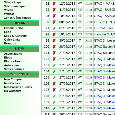
Village étape
✗
93
12/05/2018
GTAQ 4-MAK
Ville touristique
✗
94
11/05/2018
GTAQ - SAISON 
Volcan
Wallace
✗
95
10/05/2018
GTAQ - SAISON 
Zones Géologiques
✗
96
08/05/2018
LE GTAQ EN B
DIVERS
✓
Editeur - HTML
97
01/05/2018
LE CHATEAU T
Logo
✗
98
10/03/2018
4 ans de GTAQ 
Logs & Attributs
Quick Links
✗
99
30/05/2017
GTAQ 3 - Les p
Pseudos
✗
100
28/05/2017
GTAQ Saison 3 
LIENS
✗
101
27/05/2017
GTAQ Saison 3
Associations
Blogs
✗
102
27/05/2017
GTAQ 3 - Make
Blogs - Perso
✓
103
27/05/2017
GTAQ 3 - Make
Autres jeux
Sites & forums
✓
104
27/05/2017
GTAQ 3 - Make
MON PROFIL
✓
105
27/05/2017
GTAQ 3 - Mak
Mon Compte
✗
Mes Caches
106
27/05/2017
GTAQ 3 - Make
Mes Pockets queries
✗
107
27/05/2017
GTAQ 3 - Make
Ma Watchlist
✓
108
27/05/2017
GTAQ 3 - Maker
✓
109
27/05/2017
GTAQ 3 - Mak
✓
110
27/05/2017
GTAQ 3 - Mak
✗
111
26/05/2017
GTAQ Saison 3 