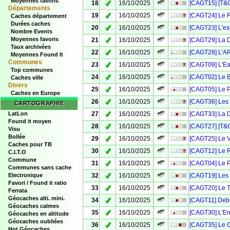
Moyennes favoris
✓
18
16/10/2025
[CAGT15] [T&
Départements
✓
19
16/10/2025
[CAGT24] Le R
Caches département
Durées caches
✓
20
16/10/2025
[CAGT23] L'espr
Nombre Events
✓
Moyennes favoris
21
16/10/2025
[CAGT29] La D
Taux archivées
✓
22
16/10/2025
[CAGT28] L'AR
Moyennes Found It
Communes
✓
23
16/10/2025
[CAGT09] L'Ea
Top communes
✓
24
16/10/2025
[CAGT02] Le B
Caches ville
Divers
✓
25
16/10/2025
[CAGT05] Le P
Caches en Europe
✓
26
16/10/2025
[CAGT36] Les 
CARTOGRAPHIE
✓
LatLon
27
16/10/2025
[CAGT33] La D
Found it moyen
✓
28
16/10/2025
[CAGT27] [T&G
Visu
Bollée
✓
29
16/10/2025
[CAGT25] Le 
Caches pour TB
✓
30
16/10/2025
[CAGT12] Le Re
C.I.T.O
Commune
✓
31
16/10/2025
[CAGT04] Le P
Communes sans cache
✓
Electronique
32
16/10/2025
[CAGT19] Les 
Favori / Found it ratio
✓
33
16/10/2025
[CAGT20] Le T
Ferrata
Géocaches alti. mini.
✓
34
16/10/2025
[CAGT11] Deb
Géocaches calmes
✓
35
16/10/2025
[CAGT30] L'En
Géocaches en altitude
Géocaches oubliées
✓
36
16/10/2025
[CAGT35] Le Gé
Hot Géocaches