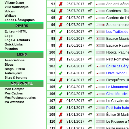
Village étape
✗
93
25/07/2017
Abri anti-aérie
Ville touristique
✗
94
25/07/2017
Carrières - Ru
Volcan
Wallace
✗
95
01/07/2017
Carrière de l'H
Zones Géologiques
✗
96
01/07/2017
Souterrains ru
DIVERS
✓
Editeur - HTML
97
19/06/2017
Les Traités d
Logo
✗
98
19/06/2017
Espace Mauric
Logs & Attributs
Quick Links
✗
99
19/06/2017
Espace Raymo
Pseudos
✗
100
19/06/2017
Hôpital Paturl
LIENS
✗
101
19/06/2017
Petit Pont d'Ar
Associations
Blogs
✓
102
19/04/2017
Église St Géry
Blogs - Perso
✓
103
19/04/2017
Orival Wood 
Autres jeux
Sites & forums
✗
104
19/04/2017
Flesquières Hi
MON PROFIL
✓
105
19/04/2017
Le Monument 
Mon Compte
✓
Mes Caches
106
19/04/2017
Cimetière civi
Mes Pockets queries
✗
107
01/02/2017
Le Calvaire d
Ma Watchlist
✓
108
31/01/2017
Petit train-train
✗
109
31/01/2017
Église St Marti
✗
110
31/01/2017
Le Kiosque à 
✗
111
31/01/2017
Petite passere