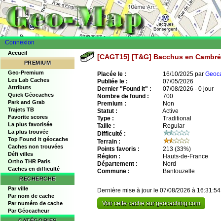
Connexion
Accueil
[CAGT15] [T&G] Bacchus en Cambr
PREMIUM
Geo-Premium
Placée le :
16/10/2025 par
Geoc
Les Lab Caches
Publiée le :
07/05/2026
Attributs
Dernier "Found it" :
07/08/2026 - 0 jour
Quick Géocaches
Nombre de found :
700
Park and Grab
Premium :
Non
Trajets TB
Statut :
Active
Favorite scores
Type :
Traditional
La plus favorisée
Taille :
Regular
La plus trouvée
Difficulté :
Top Found it géocache
Terrain :
Caches non trouvées
Points favoris :
213
(33%)
Défi villes
Région :
Hauts-de-France
Ortho THR Paris
Département :
Nord
Caches en difficulté
Commune :
Bantouzelle
RECHERCHE
Par ville
Dernière mise à jour le 07/08/2026 à 16:31:54
Par nom de cache
Voir cette cache sur geocaching.com
Par numéro de cache
Par Géocacheur
CATÉGORIES