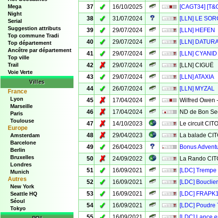
✓
Mega
37
16/10/2025
[CAGT34] [T&G
Night
✓
38
31/07/2024
[LLN] LE SOR
Serial
Suggestion attributs
✓
39
29/07/2024
[LLN] HEFEN
Top commune Tradi
✓
40
29/07/2024
[LLN] DATUR
Top département
Ancêtre par département
✓
41
29/07/2024
[LLN] CYANID
Top ville
✗
Trail
42
29/07/2024
[LLN] CIGUË
Voie Verte
✓
43
29/07/2024
[LLN] ATAXIA
Villes
✓
44
26/07/2024
[LLN] MYZAL
France
Lyon
✗
45
17/04/2024
Wilfred Owen 
Marseille
✗
46
17/04/2024
ND de Bon Se
Paris
Toulouse
✗
47
14/10/2023
Le circuit CIT
Europe
✗
48
29/04/2023
La balade CI
Amsterdam
Barcelone
✓
49
26/04/2023
Bonus Advent
Berlin
Bruxelles
✗
50
24/09/2022
La Rando CIT
Londres
✓
51
16/09/2021
[LDC] Trempe 
Munich
Autres
✓
52
16/09/2021
[LDC] Bouclie
New York
✓
53
16/09/2021
[LDC] FRAPK
Seattle HQ
Séoul
✓
54
16/09/2021
[LDC] Poudre
Tokyo
✓
55
16/09/2021
[LDC] Lance 