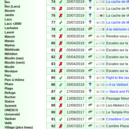
✓
74
20/07/2019
La cache de M
Îles
Îles (Lacs)
✗
75
20/07/2019
La cache de 
Illustre
✗
Jardin
76
20/07/2019
La cache de 
Lacs
✓
77
20/07/2019
La cache de M
Lacs +2000
Lachaise
✓
78
24/08/2018
A la mémoire 
Lavoir
✗
79
30/05/2018
Rendez-vous a
Manoir
Marais
✗
80
05/04/2018
Escales sur l
Marina
✗
Médiévale
81
05/04/2018
Escales sur l
Méridien
✗
82
05/04/2018
Escales sur l
Moulin (eau)
Moulin (vent)
✗
83
05/04/2018
Escales sur l
Musée
✗
84
05/04/2018
Escales sur l
Musique
Parc
✓
85
28/03/2018
Fight to the la
Parc à thème
✓
Phare
86
28/03/2018
« A ce Vaillant 
Plage
✓
87
27/03/2018
« Stand and Fi
Refuge
Rocher
✗
88
13/09/2017
Passage Nie
Statue
✗
89
12/09/2017
Les Ateliers Cu
Summit
UNESCO
✗
90
12/09/2017
Le Temple Pro
Université
✓
Vauban
91
12/09/2017
Cimetière Co
Velib
✗
92
25/07/2017
Carrière Plac
Village (plus beau)