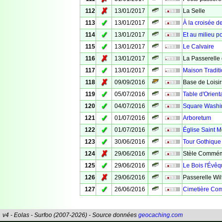
✗
112
13/01/2017
La Selle
✓
113
13/01/2017
À la croisée 
✓
114
13/01/2017
Et au milieu p
✓
115
13/01/2017
Le Calvaire
✗
116
13/01/2017
La Passerelle
✓
117
13/01/2017
Maison Traditi
✗
118
09/09/2016
Base de Loisir
✓
119
05/07/2016
Table d'Orient
✓
120
04/07/2016
Square Washi
✓
121
01/07/2016
Arboretum
✓
122
01/07/2016
Église Saint 
✓
123
30/06/2016
Tour Gothique
✗
124
29/06/2016
Stèle Commém
✓
125
29/06/2016
Le Bois l'Évê
✗
126
29/06/2016
Passerelle Wi
✓
127
26/06/2016
Cimetière Co
v4 - Eolas - Surfoo (2007-2026) - Source données
geocaching.com