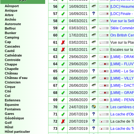
POI
✓
Aéroport
56
16/09/2021
[LDC] Heaum
Antique
✓
57
16/09/2021
[LDC] Finale 
Arbre
Archéo
✓
58
04/03/2021
Vue sur la Sel
Autoroute
✓
59
03/03/2021
Stèle Commém
Beffroi
Bunker
✓
60
17/02/2021
Ors British Ce
Camping
✗
Cap
61
03/02/2021
Vue sur la Pl
Cascades
✗
62
03/02/2021
Escales sur l
Cavité
Cathédrale
✓
63
29/06/2020
[LMM] – DRA
Centroide
✓
64
29/06/2020
[LMM] – FLUV
Chappe
Chapelle
✓
65
29/06/2020
[LMM] – Le Se
Château
✓
Château d'eau
66
26/06/2020
[LMM] – VILLY
Cistercien
✓
67
26/06/2020
[LMM] – DAC
Cirque
Cité
✓
68
26/06/2020
[LMM] – GRA
Col
✓
69
26/06/2020
[LMM] – PEN
Eoliennes
Equestre
✓
70
24/07/2019
Les carrières 
Fontaines
✓
Gares
71
20/07/2019
La cache d'Ob
Géodésique
✗
72
20/07/2019
La cache de Ti
Golf
Hôtel
✓
73
20/07/2019
La cache du Tu
Hôtel particulier