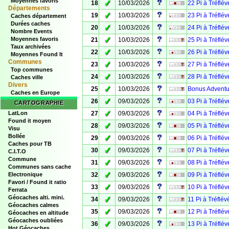
Moyennes favoris
✓
18
10/03/2026
22 Pi à Tréflé
Départements
✓
19
10/03/2026
23 Pi à Tréflé
Caches département
Durées caches
✓
20
10/03/2026
24 Pi à Tréflé
Nombre Events
✓
Moyennes favoris
21
10/03/2026
25 Pi à Tréflé
Taux archivées
✓
22
10/03/2026
26 Pi à Tréflé
Moyennes Found It
Communes
✓
23
10/03/2026
27 Pi à Tréflé
Top communes
✓
24
10/03/2026
28 Pi à Tréflé
Caches ville
Divers
✓
25
10/03/2026
Bonus Adventu
Caches en Europe
✓
26
09/03/2026
03 Pi à Tréflé
CARTOGRAPHIE
✓
LatLon
27
09/03/2026
04 Pi à Tréflé
Found it moyen
✓
28
09/03/2026
05 Pi à Tréflé
Visu
Bollée
✓
29
09/03/2026
06 Pi à Tréflé
Caches pour TB
✓
30
09/03/2026
07 Pi à Tréflé
C.I.T.O
Commune
✓
31
09/03/2026
08 Pi à Tréflé
Communes sans cache
✓
Electronique
32
09/03/2026
09 Pi à Tréflé
Favori / Found it ratio
✓
33
09/03/2026
10 Pi à Tréflé
Ferrata
Géocaches alti. mini.
✓
34
09/03/2026
11 Pi à Tréflé
Géocaches calmes
✓
35
09/03/2026
12 Pi à Tréflé
Géocaches en altitude
Géocaches oubliées
✓
36
09/03/2026
13 Pi à Tréflé
Hot Géocaches