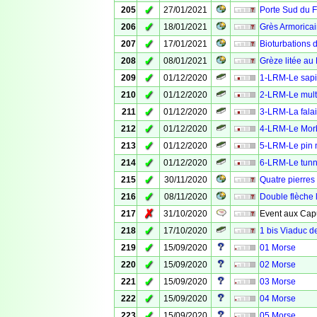
✓
205
27/01/2021
Porte Sud du Fo
✓
206
18/01/2021
Grès Armorica
✓
207
17/01/2021
Bioturbations 
✓
208
08/01/2021
Grèze litée au 
✓
209
01/12/2020
1-LRM-Le sap
✓
210
01/12/2020
2-LRM-Le multi
✓
211
01/12/2020
3-LRM-La fala
✓
212
01/12/2020
4-LRM-Le Mor
✓
213
01/12/2020
5-LRM-Le pin 
✓
214
01/12/2020
6-LRM-Le tunn
✓
215
30/11/2020
Quatre pierres
✓
216
08/11/2020
Double flèche l
✗
217
31/10/2020
Event aux Cap
✓
218
17/10/2020
1 bis Viaduc d
✓
219
15/09/2020
01 Morse
✓
220
15/09/2020
02 Morse
✓
221
15/09/2020
03 Morse
✓
222
15/09/2020
04 Morse
✓
223
15/09/2020
05 Morse