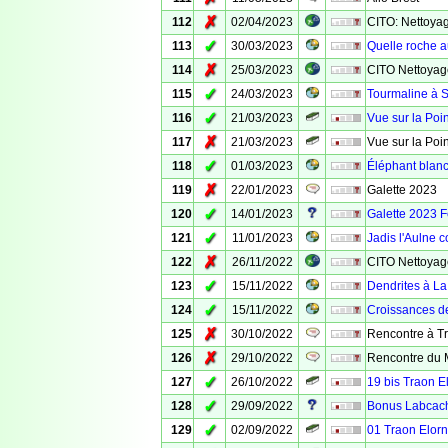
✗
112
02/04/2023
CITO: Nettoyag
✓
113
30/03/2023
Quelle roche a
✗
114
25/03/2023
CITO Nettoyag
✓
115
24/03/2023
Tourmaline à 
✓
116
21/03/2023
Vue sur la Poi
✗
117
21/03/2023
Vue sur la Poi
✓
118
01/03/2023
Éléphant blanc
✗
119
22/01/2023
Galette 2023
✓
120
14/01/2023
Galette 2023 
✓
121
11/01/2023
Jadis l'Aulne c
✗
122
26/11/2022
CITO Nettoyage
✓
123
15/11/2022
Dendrites à L
✓
124
15/11/2022
Croissances de
✗
125
30/10/2022
Rencontre à T
✗
126
29/10/2022
Rencontre du 
✓
127
26/10/2022
19 bis Traon E
✓
128
29/09/2022
Bonus Labcac
✓
129
02/09/2022
01 Traon Elorn