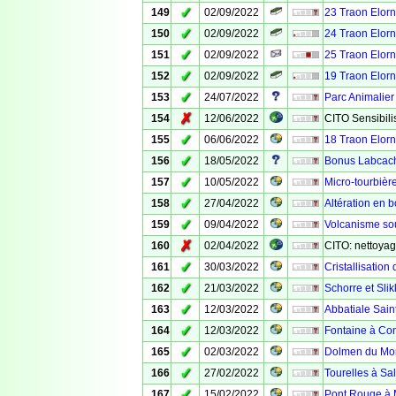
✓
149
02/09/2022
23 Traon Elorn
✓
150
02/09/2022
24 Traon Elorn
✓
151
02/09/2022
25 Traon Elorn
✓
152
02/09/2022
19 Traon Elorn
✓
153
24/07/2022
Parc Animalie
✗
154
12/06/2022
CITO Sensibilis
✓
155
06/06/2022
18 Traon Elorn
✓
156
18/05/2022
Bonus Labcach
✓
157
10/05/2022
Micro-tourbiè
✓
158
27/04/2022
Altération en 
✓
159
09/04/2022
Volcanisme so
✗
160
02/04/2022
CITO: nettoyag
✓
161
30/03/2022
Cristallisation
✓
162
21/03/2022
Schorre et Sli
✓
163
12/03/2022
Abbatiale Sai
✓
164
12/03/2022
Fontaine à Co
✓
165
02/03/2022
Dolmen du Mon
✓
166
27/02/2022
Tourelles à Sa
✓
167
15/02/2022
Pont Rouge à M