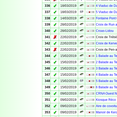
✓
336
18/03/2019
4 Viaduc de D
✓
337
18/03/2019
5 Viaduc de D
✓
338
14/03/2019
Fontaine Pont 
✓
339
28/02/2019
Croix de Run 
✓
340
28/02/2019
Croas-Lidou
✗
341
22/02/2019
Croix de Trébé
✓
342
22/02/2019
Croix de Kerv
✗
343
22/02/2019
Croix de Pen-
✓
344
15/02/2019
1 Balade au Te
✓
345
15/02/2019
2 Balade au T
✓
346
15/02/2019
3 Balade au Te
✓
347
15/02/2019
4 Balade au Te
✓
348
15/02/2019
5 Balade au Te
✓
349
15/02/2019
6 Balade au Te
✓
350
09/02/2019
CRNA Ouest N°
✓
351
09/02/2019
Kiosque Réco 
✓
352
09/02/2019
Aire de covoit
✓
353
09/02/2019
Manoir de Kera