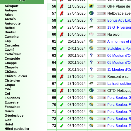
POI
✗
Aéroport
56
11/05/2025
GIFF Plage de
Antique
✗
57
27/04/2025
Nettoyage ave
Arbre
Archéo
✓
58
22/04/2025
Bonus Adv Lab 
Autoroute
✓
59
22/04/2025
19 GTR versio
Beffroi
Bunker
✗
60
16/04/2025
Na pivo II
Camping
✓
Cap
61
25/11/2024
Ammonites et B
Cascades
✓
62
24/11/2024
Stylolites à Po
Cavité
Cathédrale
✓
63
03/11/2024
06 Mouton d'O
Centroide
✓
64
02/11/2024
05 Mouton d'O
Chappe
Chapelle
✓
65
01/11/2024
11 Mouton d'O
Château
✗
Château d'eau
66
23/10/2024
Rencontre sur 
Cistercien
✓
67
23/10/2024
La tradi oublié
Cirque
Cité
✗
68
19/10/2024
CITO: Nettoyag
Col
✓
69
08/10/2024
Porz Boulou: G
Eoliennes
Equestre
✓
70
08/10/2024
Porz Boulou: F
Fontaines
✓
Gares
71
08/10/2024
Porz Boulou: Pl
Géodésique
✓
72
08/10/2024
Porz Boulou: Ré
Golf
Hôtel
✓
73
08/10/2024
Porz Boulou: T
Hôtel particulier