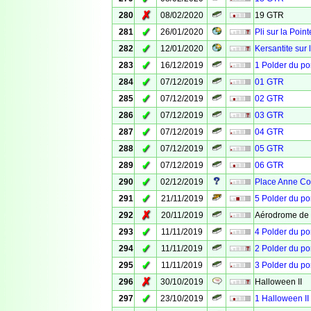
✗
280
08/02/2020
19 GTR
✓
281
26/01/2020
Pli sur la Poin
✓
282
12/01/2020
Kersantite sur 
✓
283
16/12/2019
1 Polder du por
✓
284
07/12/2019
01 GTR
✓
285
07/12/2019
02 GTR
✓
286
07/12/2019
03 GTR
✓
287
07/12/2019
04 GTR
✓
288
07/12/2019
05 GTR
✓
289
07/12/2019
06 GTR
✓
290
02/12/2019
Place Anne Co
✓
291
21/11/2019
5 Polder du por
✗
292
20/11/2019
Aérodrome de G
✓
293
11/11/2019
4 Polder du por
✓
294
11/11/2019
2 Polder du por
✓
295
11/11/2019
3 Polder du por
✗
296
30/10/2019
Halloween II
✓
297
23/10/2019
1 Halloween II