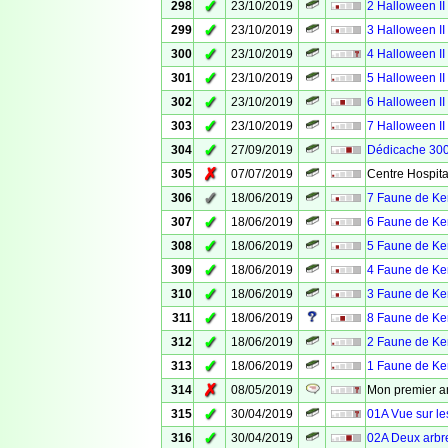
✓
298
23/10/2019
2 Halloween II
✓
299
23/10/2019
3 Halloween II
✓
300
23/10/2019
4 Halloween II
✓
301
23/10/2019
5 Halloween II
✓
302
23/10/2019
6 Halloween II
✓
303
23/10/2019
7 Halloween II
✓
304
27/09/2019
Dédicache 300
✗
305
07/07/2019
Centre Hospit
✓
306
18/06/2019
7 Faune de Ker
✓
307
18/06/2019
6 Faune de Ker
✓
308
18/06/2019
5 Faune de Ker
✓
309
18/06/2019
4 Faune de Ker
✓
310
18/06/2019
3 Faune de Kerz
✓
311
18/06/2019
8 Faune de Ker
✓
312
18/06/2019
2 Faune de Ker
✓
313
18/06/2019
1 Faune de Ker
✗
314
08/05/2019
Mon premier an
✓
315
30/04/2019
01A Vue sur l
✓
316
30/04/2019
02A Deux arbre