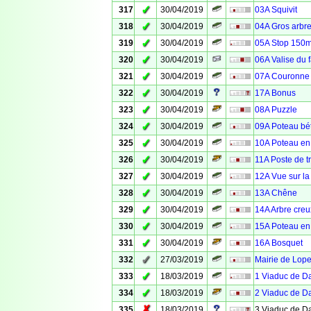
✓
317
30/04/2019
03A Squivit
✓
318
30/04/2019
04A Gros arbre 
✓
319
30/04/2019
05A Stop 150
✓
320
30/04/2019
06A Valise du f
✓
321
30/04/2019
07A Couronne 
✓
322
30/04/2019
17A Bonus
✓
323
30/04/2019
08A Puzzle
✓
324
30/04/2019
09A Poteau bé
✓
325
30/04/2019
10A Poteau en
✓
326
30/04/2019
11A Poste de t
✓
327
30/04/2019
12A Vue sur la
✓
328
30/04/2019
13A Chêne
✓
329
30/04/2019
14A Arbre creu
✓
330
30/04/2019
15A Poteau en
✓
331
30/04/2019
16A Bosquet
✓
332
27/03/2019
Mairie de Lope
✓
333
18/03/2019
1 Viaduc de D
✓
334
18/03/2019
2 Viaduc de D
✗
335
18/03/2019
3 Viaduc de D