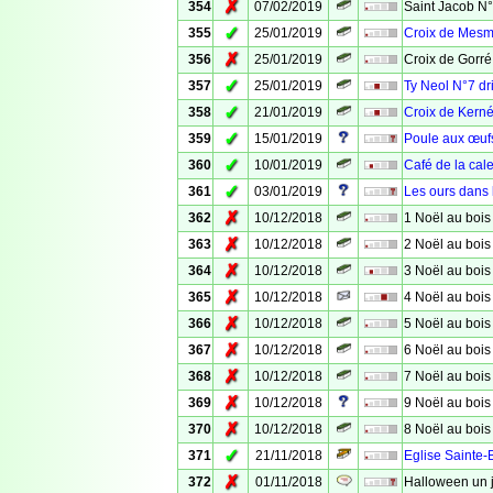
✗
354
07/02/2019
Saint Jacob N°
✓
355
25/01/2019
Croix de Mesma
✗
356
25/01/2019
Croix de Gorré
✓
357
25/01/2019
Ty Neol N°7 dr
✓
358
21/01/2019
Croix de Kerné
✓
359
15/01/2019
Poule aux œufs
✓
360
10/01/2019
Café de la cal
✓
361
03/01/2019
Les ours dans
✗
362
10/12/2018
1 Noël au bois
✗
363
10/12/2018
2 Noël au boi
✗
364
10/12/2018
3 Noël au bois
✗
365
10/12/2018
4 Noël au bois
✗
366
10/12/2018
5 Noël au bois
✗
367
10/12/2018
6 Noël au bois
✗
368
10/12/2018
7 Noël au bois
✗
369
10/12/2018
9 Noël au bois
✗
370
10/12/2018
8 Noël au bois
✓
371
21/11/2018
Eglise Sainte-
✗
372
01/11/2018
Halloween un j