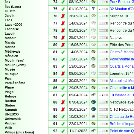
✓
74
08/10/2024
Porz Boulou: G
Îles
Îles (Lacs)
✓
75
01/10/2024
32 Mouton d'O
Illustre
✗
Jardin
76
26/09/2024
Surprise !!!!
Lacs
✗
77
14/09/2024
Rencontre du 
Lacs +2000
Lachaise
✗
78
01/09/2024
Rencontre du 
Lavoir
✗
79
25/07/2024
Na pivo
Manoir
Marais
✗
80
16/06/2024
Fête des Pères
Marina
✓
Médiévale
81
14/06/2024
Crues à Morlai
Méridien
✓
82
13/06/2024
Polychromie d
Moulin (eau)
Moulin (vent)
✓
83
13/06/2024
Quartz à Morla
Musée
✗
84
08/06/2024
Loperhet 1944:
Musique
Parc
✓
85
30/05/2024
Microplis à Mor
Parc à thème
✓
Phare
86
29/05/2024
Chiastolite à M
Plage
✓
87
09/04/2024
10 Balade au 
Refuge
Rocher
✗
88
07/04/2024
Nettoyage ave
Statue
✗
89
30/03/2024
CITO Nettoyage
Summit
UNESCO
✓
90
10/03/2024
Château de Ro
Université
✓
Vauban
91
22/01/2024
Brèche d’impac
Velib
✓
92
11/11/2023
Point de vue Q
Village (plus beau)