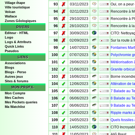
Village étape
✗
93
03/11/2023
Oui, on a peur d
Ville touristique
✗
94
02/11/2023
Rencontre à M
Volcan
Wallace
✗
95
29/10/2023
Rencontre à P
Zones Géologiques
✗
96
28/10/2023
Rencontre à la 
DIVERS
✗
Editeur - HTML
97
30/09/2023
CITO: Nettoyag
Logo
✗
98
02/09/2023
Sur la route à 
Logs & Attributs
Quick Links
✓
99
14/07/2023
Fontaines Mar
Pseudos
✓
100
07/07/2023
Polychromie gr
LIENS
✓
101
28/06/2023
Météorisation 
Associations
Blogs
✓
102
21/06/2023
Granite orbicul
Blogs - Perso
✗
103
16/06/2023
Borne incendi
Autres jeux
Sites & forums
✓
104
12/06/2023
Altération de l
MON PROFIL
✓
105
06/06/2023
7 Balade au Te
Mon Compte
✓
Mes Caches
106
06/06/2023
8 Balade au Te
Mes Pockets queries
✓
107
06/06/2023
9 Balade au Te
Ma Watchlist
✓
108
25/05/2023
Ripple marks à
✓
109
24/05/2023
Quels fossiles 
✗
110
14/05/2023
CITO Incroyab
✗
111
11/05/2023
Allô Brest