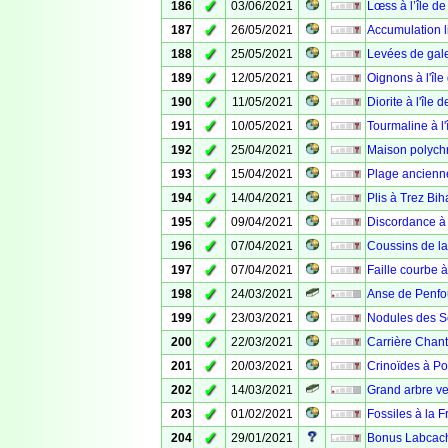
✓
186
03/06/2021
Lœss à l’île de
✓
187
26/05/2021
Accumulation li
✓
188
25/05/2021
Levées de galet
✓
189
12/05/2021
Oignons à l'île
✓
190
11/05/2021
Diorite à l'île 
✓
191
10/05/2021
Tourmaline à l'
✓
192
25/04/2021
Maison polych
✓
193
15/04/2021
Plage ancienn
✓
194
14/04/2021
Plis à Trez Bi
✓
195
09/04/2021
Discordance à
✓
196
07/04/2021
Coussins de la
✓
197
07/04/2021
Faille courbe 
✓
198
24/03/2021
Anse de Penfo
✓
199
23/03/2021
Nodules des S
✓
200
22/03/2021
Carrière Chant
✓
201
20/03/2021
Crinoïdes à P
✓
202
14/03/2021
Grand arbre ver
✓
203
01/02/2021
Fossiles à la F
✓
204
29/01/2021
Bonus Labcach