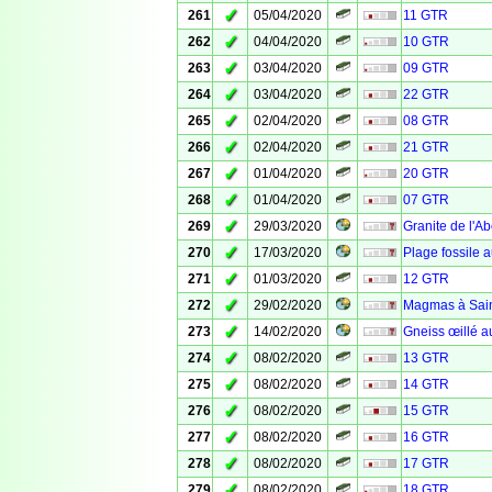
✓
261
05/04/2020
11 GTR
✓
262
04/04/2020
10 GTR
✓
263
03/04/2020
09 GTR
✓
264
03/04/2020
22 GTR
✓
265
02/04/2020
08 GTR
✓
266
02/04/2020
21 GTR
✓
267
01/04/2020
20 GTR
✓
268
01/04/2020
07 GTR
✓
269
29/03/2020
Granite de l'A
✓
270
17/03/2020
Plage fossile 
✓
271
01/03/2020
12 GTR
✓
272
29/02/2020
Magmas à Sain
✓
273
14/02/2020
Gneiss œillé a
✓
274
08/02/2020
13 GTR
✓
275
08/02/2020
14 GTR
✓
276
08/02/2020
15 GTR
✓
277
08/02/2020
16 GTR
✓
278
08/02/2020
17 GTR
✓
279
08/02/2020
18 GTR