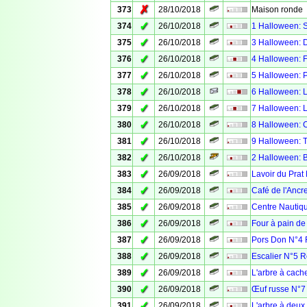
✗
373
28/10/2018
Maison ronde
✓
374
26/10/2018
1 Halloween: S
✓
375
26/10/2018
3 Halloween: 
✓
376
26/10/2018
4 Halloween: 
✓
377
26/10/2018
5 Halloween: P
✓
378
26/10/2018
6 Halloween: L
✓
379
26/10/2018
7 Halloween: 
✓
380
26/10/2018
8 Halloween: C
✓
381
26/10/2018
9 Halloween: 
✓
382
26/10/2018
2 Halloween: B
✓
383
26/09/2018
Lavoir du Prat
✓
384
26/09/2018
Café de l'Ancr
✓
385
26/09/2018
Centre Nautiqu
✓
386
26/09/2018
Four à pain de
✓
387
26/09/2018
Pors Don N°4 
✓
388
26/09/2018
Escalier N°5 R
✓
389
26/09/2018
L'arbre à cach
✓
390
26/09/2018
Œuf russe N°7 
✓
391
26/09/2018
L'arbre à deux