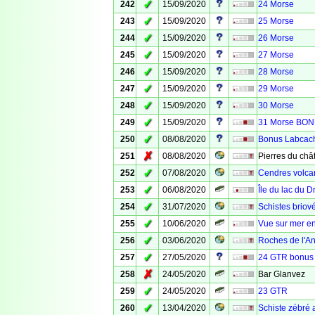
✓
242
15/09/2020
24 Morse
✓
243
15/09/2020
25 Morse
✓
244
15/09/2020
26 Morse
✓
245
15/09/2020
27 Morse
✓
246
15/09/2020
28 Morse
✓
247
15/09/2020
29 Morse
✓
248
15/09/2020
30 Morse
✓
249
15/09/2020
31 Morse BO
✓
250
08/08/2020
Bonus Labcach
✗
251
08/08/2020
Pierres du ch
✓
252
07/08/2020
Cendres volcan
✓
253
06/08/2020
Île du lac du 
✓
254
31/07/2020
Schistes briové
✓
255
10/06/2020
Vue sur mer en
✓
256
03/06/2020
Roches de l'A
✓
257
27/05/2020
24 GTR bonus
✗
258
24/05/2020
Bar Glanvez
✓
259
24/05/2020
23 GTR
✓
260
13/04/2020
Schiste zébré 