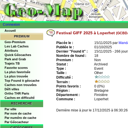
Connexion
Accueil
Festival GIFF 2025 à Loperhet
(GCBD
PREMIUM
Geo-Premium
Placée le :
15/11/2025 par
Mand
Les Lab Caches
Publiée le :
01/10/2025
Attributs
Dernier "Found it" :
15/11/2025 - 266 jour
Quick Géocaches
Nombre de found :
18
Park and Grab
Premium :
Non
Trajets TB
Statut :
Archived
Favorite scores
Type :
Event
La plus favorisée
Taille :
Other
La plus trouvée
Difficulté :
Top Found it géocache
Terrain :
Caches non trouvées
Points favoris :
0
(0%)
Défi villes
Région :
Bretagne
Ortho THR Paris
Département :
Finistère
Caches en difficulté
Commune :
Loperhet
RECHERCHE
Par ville
Dernière mise à jour le 17/12/2025 à 06:30:26
Par nom de cache
Par numéro de cache
Par Géocacheur
CATÉGORIES