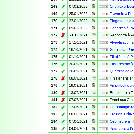
✓
168
07/02/2022
Cristaux à Le
✓
169
25/01/2022
Travertin à P
✓
170
23/01/2022
Plage rousse 
✓
171
09/01/2022
Dendrites à Po
✗
172
21/11/2021
Rencontre à P
✓
173
17/10/2021
Alvéolisation 
✓
174
16/10/2021
Granites à Po
✓
175
01/10/2021
Pli et faille à
✓
176
30/09/2021
Plis gréseux à
✓
177
30/09/2021
Quartzite de l
✗
178
08/09/2021
Finistériens e
✓
179
19/08/2021
Amphibolite a
✗
180
13/07/2021
Rencontre à T
✗
181
07/07/2021
Event aux Cap
✓
182
17/06/2021
Chronologie rel
✓
183
08/06/2021
Érosion à l’île
✓
184
07/06/2021
Géométrie à l’î
✓
185
04/06/2021
Pegmatite à l’î