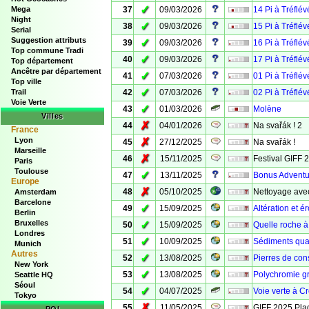
✓
Mega
37
09/03/2026
14 Pi à Tréflé
Night
✓
38
09/03/2026
15 Pi à Tréflé
Serial
Suggestion attributs
✓
39
09/03/2026
16 Pi à Tréflé
Top commune Tradi
✓
40
09/03/2026
17 Pi à Tréflé
Top département
Ancêtre par département
✓
41
07/03/2026
01 Pi à Tréflé
Top ville
✓
Trail
42
07/03/2026
02 Pi à Tréflé
Voie Verte
✓
43
01/03/2026
Molène
Villes
✗
44
04/01/2026
Na svařák ! 2
France
Lyon
✗
45
27/12/2025
Na svařák !
Marseille
✗
46
15/11/2025
Festival GIFF 
Paris
Toulouse
✓
47
13/11/2025
Bonus Adventu
Europe
✗
48
05/10/2025
Nettoyage avec
Amsterdam
Barcelone
✓
49
15/09/2025
Altération et 
Berlin
Bruxelles
✓
50
15/09/2025
Quelle roche à
Londres
✓
51
10/09/2025
Sédiments qua
Munich
Autres
✓
52
13/08/2025
Pierres de con
New York
✓
53
13/08/2025
Polychromie gr
Seattle HQ
Séoul
✓
54
04/07/2025
Voie verte à C
Tokyo
✗
55
11/05/2025
GIFF 2025 Pla