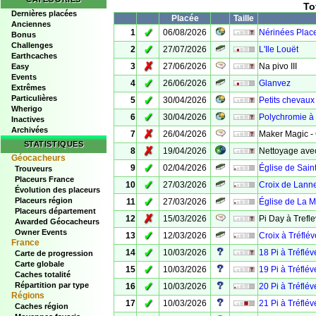
To
Dernières placées
Placée
Taille
Anciennes
✓
1
06/08/2026
Nérinées Plac
Bonus
Challenges
✓
2
27/07/2026
L'Ile Louët
Earthcaches
✗
3
27/06/2026
Na pivo III
Easy
Events
✓
4
26/06/2026
Glanvez
Extrêmes
Particulières
✓
5
30/04/2026
Petits chevau
Wherigo
✓
6
30/04/2026
Polychromie à
Inactives
Archivées
✗
7
26/04/2026
Maker Magic - 
STATISTIQUES
✗
8
19/04/2026
Nettoyage ave
Géocacheurs
✓
9
02/04/2026
Église de Sain
Trouveurs
Placeurs France
✓
10
27/03/2026
Croix de Lanne
Évolution des placeurs
✓
Placeurs région
11
27/03/2026
Église de La M
Placeurs département
✗
12
15/03/2026
Pi Day à Trefl
Awarded Géocacheurs
Owner Events
✓
13
12/03/2026
Croix à Tréflé
France
✓
14
10/03/2026
18 Pi à Tréflé
Carte de progression
Carte globale
✓
15
10/03/2026
19 Pi à Tréflé
Caches totalité
✓
Répartition par type
16
10/03/2026
20 Pi à Tréflé
Régions
✓
17
10/03/2026
21 Pi à Tréflé
Caches région