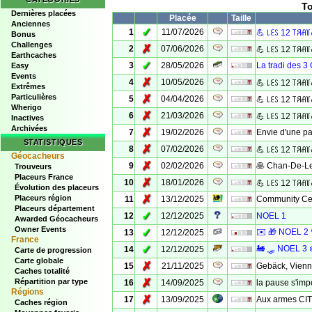
To
Dernières placées
Placée
Taille
Anciennes
✓
1
11/07/2026
💪 ꒒ꏂꇙ 12 ꓄ꋪꋬ꒦ꋬ꒤
Bonus
Challenges
✗
2
07/06/2026
💪 ꒒ꏂꇙ 12 ꓄ꋪꋬ꒦ꋬ꒤
Earthcaches
✓
3
28/05/2026
La tradi des 3
Easy
Events
✗
4
10/05/2026
💪 ꒒ꏂꇙ 12 ꓄ꋪꋬ꒦ꋬ꒤
Extrêmes
Particulières
✗
5
04/04/2026
💪 ꒒ꏂꇙ 12 ꓄ꋪꋬ꒦ꋬ꒤
Wherigo
✗
6
21/03/2026
💪 ꒒ꏂꇙ 12 ꓄ꋪꋬ꒦ꋬ꒤
Inactives
Archivées
✗
7
19/02/2026
Envie d'une p
STATISTIQUES
✗
8
07/02/2026
💪 ꒒ꏂꇙ 12 ꓄ꋪꋬ꒦ꋬ꒤
Géocacheurs
✗
9
02/02/2026
🥞 Chan-De-Leu
Trouveurs
Placeurs France
✗
10
18/01/2026
💪 ꒒ꏂꇙ 12 ꓄ꋪꋬ꒦ꋬ꒤
Évolution des placeurs
✗
Placeurs région
11
13/12/2025
Community Cel
Placeurs département
✓
12
12/12/2025
NOEL 1
Awarded Géocacheurs
Owner Events
✓
✉️ 🎁 NOEL 2 
13
12/12/2025
France
✓
🚂 🛷 NOEL 3 ❄
14
12/12/2025
Carte de progression
Carte globale
✗
15
21/11/2025
Gebäck, Vienno
Caches totalité
✗
Répartition par type
16
14/09/2025
la pause s'imp
Régions
✗
17
13/09/2025
Aux armes CIT
Caches région