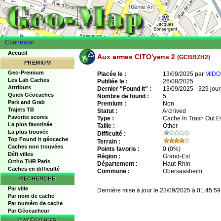
Connexion
Accueil
Aux armes CITO'yens 2
(GCBBZH2)
PREMIUM
Geo-Premium
Placée le :
13/09/2025 par
MIDO
Les Lab Caches
Publiée le :
26/08/2025
Attributs
Dernier "Found it" :
13/09/2025 - 329 jour
Quick Géocaches
Nombre de found :
5
Park and Grab
Premium :
Non
Trajets TB
Statut :
Archived
Favorite scores
Type :
Cache In Trash Out E
La plus favorisée
Taille :
Other
La plus trouvée
Difficulté :
Top Found it géocache
Terrain :
Caches non trouvées
Points favoris :
0
(0%)
Défi villes
Région :
Grand-Est
Ortho THR Paris
Département :
Haut-Rhin
Caches en difficulté
Commune :
Obersaasheim
RECHERCHE
Par ville
Dernière mise à jour le 23/09/2025 à 01:45:59
Par nom de cache
Par numéro de cache
Par Géocacheur
CATÉGORIES