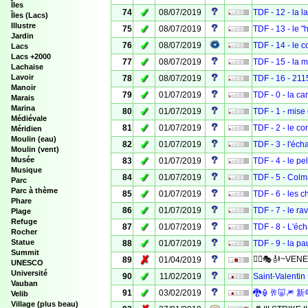
Îles
✓
74
08/07/2019
TDF - 12 - la 
Îles (Lacs)
Illustre
✓
75
08/07/2019
TDF - 13 - le "
Jardin
✓
76
08/07/2019
TDF - 14 - le c
Lacs
Lacs +2000
✓
77
08/07/2019
TDF - 15 - la 
Lachaise
✓
Lavoir
78
08/07/2019
TDF - 16 - 21
Manoir
✓
79
01/07/2019
TDF - 0 - la ca
Marais
Marina
✓
80
01/07/2019
TDF - 1 - mise
Médiévale
✓
81
01/07/2019
TDF - 2 - le co
Méridien
Moulin (eau)
✓
82
01/07/2019
TDF - 3 - l'éc
Moulin (vent)
✓
Musée
83
01/07/2019
TDF - 4 - le pe
Musique
✓
84
01/07/2019
TDF - 5 - Colma
Parc
Parc à thème
✓
85
01/07/2019
TDF - 6 - les 
Phare
✓
86
01/07/2019
TDF - 7 - le ra
Plage
Refuge
✓
87
01/07/2019
TDF - 8 - L'éc
Rocher
✓
Statue
88
01/07/2019
TDF - 9 - la pa
Summit
✗
🤹‍♀️🎭🎻~VEN
89
01/04/2019
UNESCO
Université
✓
90
11/02/2019
Saint-Valentin
Vauban
✓
91
03/02/2019
🐉🏮🥂🐷🎆 
Velib
Village (plus beau)