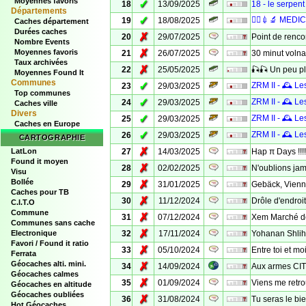
Moyennes favoris
✓
18
13/09/2025
18 - le serpent
Départements
✓
👩‍⚕️💉🔬 MED
19
18/08/2025
Caches département
Durées caches
✗
20
29/07/2025
Point de rencon
Nombre Events
✗
Moyennes favoris
21
26/07/2025
30 minut volna
Taux archivées
✗
22
25/05/2025
🎣🎣 Un peu plu
Moyennes Found It
Communes
✓
ZRM II - 🕰️ Les
23
29/03/2025
Top communes
✓
ZRM II - 🕰️ Les
24
29/03/2025
Caches ville
Divers
✓
ZRM II - 🕰️ Les
25
29/03/2025
Caches en Europe
✓
ZRM II - 🕰️ Les
26
29/03/2025
CARTOGRAPHIE
✗
LatLon
27
14/03/2025
Hap π Days !!!!
Found it moyen
✗
28
02/02/2025
N'oublions jam
Visu
Bollée
✗
29
31/01/2025
Gebäck, Vienno
Caches pour TB
✗
30
11/12/2024
Drôle d'endroi
C.I.T.O
Commune
✗
31
07/12/2024
Xem Marché de
Communes sans cache
✗
Electronique
32
17/11/2024
Yohanan Shliha
Favori / Found it ratio
✗
33
05/10/2024
Entre toi et mo
Ferrata
Géocaches alti. mini.
✗
34
14/09/2024
Aux armes CITO
Géocaches calmes
✗
35
01/09/2024
Viens me retr
Géocaches en altitude
Géocaches oubliées
✗
36
31/08/2024
Tu seras le b
Hot Géocaches