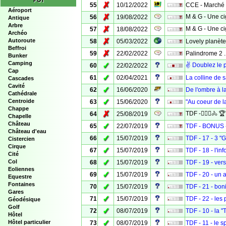
POI
✗
55
10/12/2022
CCE - Marché 
Aéroport
✗
M & G - Une ci
56
19/08/2022
Antique
Arbre
✗
M & G - Une ci
57
18/08/2022
Archéo
✗
Autoroute
58
05/03/2022
Lovely planète
Beffroi
✗
59
22/02/2022
Palindrome 2 ...
Bunker
Camping
✓
✌️ Doublez le pl
60
22/02/2022
Cap
✓
61
02/04/2021
La colline de 
Cascades
Cavité
✓
62
16/06/2020
De l'ombre à l
Cathédrale
✓
Centroide
63
15/06/2020
"Au coeur de l
Chappe
✗
TDF -🚴‍🚴‍♀️
64
25/08/2019
Chapelle
Château
✓
65
22/07/2019
TDF - BONUS - 
Château d'eau
✓
66
15/07/2019
TDF - 17 - 3 "G
Cistercien
Cirque
✓
67
15/07/2019
TDF - 18 - l'in
Cité
✓
Col
68
15/07/2019
TDF - 19 - vers l
Eoliennes
✓
69
15/07/2019
TDF - 20 - un
Equestre
Fontaines
✓
70
15/07/2019
TDF - 21 - boni
Gares
✓
71
15/07/2019
TDF - 22 - les 
Géodésique
Golf
✓
72
08/07/2019
TDF - 10 - la 
Hôtel
✓
Hôtel particulier
73
08/07/2019
TDF - 11 - le sp