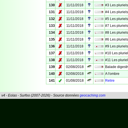
✗
130
11/11/2018
#3 Les pluriel
✗
131
11/11/2018
#4 Les pluriel
✗
132
11/11/2018
#5 Les pluriel
✗
133
11/11/2018
#7 Les pluriel
✗
134
11/11/2018
#8 Les pluriel
✗
135
11/11/2018
#6 Les pluriel
✗
136
11/11/2018
#9 Les pluriel
✗
137
11/11/2018
#10 Les plurie
✗
138
11/11/2018
#11 Les plurie
✗
139
02/08/2018
Balade digesti
✗
140
02/08/2018
A l'ombre
✓
141
01/08/2018
Relire
v4 - Eolas - Surfoo (2007-2026) - Source données
geocaching.com