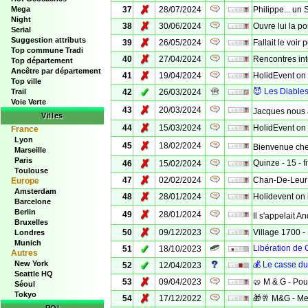
✗
Mega
37
28/07/2024
Philippe... un
Night
✗
38
30/06/2024
Ouvre lui la po
Serial
Suggestion attributs
✗
39
26/05/2024
Fallait le voir 
Top commune Tradi
✗
40
27/04/2024
Rencontres in
Top département
Ancêtre par département
✗
41
19/04/2024
HolidEvent on 
Top ville
✓
😈 Les Diables
Trail
42
26/03/2024
Voie Verte
✗
43
20/03/2024
Jacques nous a
Villes
✗
44
15/03/2024
HolidEvent on 
France
Lyon
✗
45
18/02/2024
Bienvenue ch
Marseille
Paris
✗
Quinze - 15 - f
46
15/02/2024
Toulouse
✗
47
02/02/2024
Chan-De-Leur .
Europe
Amsterdam
✗
48
28/01/2024
Holidevent on 
Barcelone
Berlin
✗
49
28/01/2024
Il s'appelait A
Bruxelles
✗
50
09/12/2023
Village 1700 -
Londres
Munich
✓
Libération de Col
51
18/10/2023
Autres
New York
✓
💰 Le casse du
52
12/04/2023
Seattle HQ
✗
53
09/04/2023
🥨 M & G - Pou
Séoul
Tokyo
✗
54
17/12/2022
🎁🥂 M&G - Me