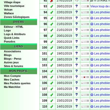
✗
92
27/01/2019
🎳 !!! STRIKE !!
Village étape
✓
Ville touristique
93
26/01/2019
Vieux loup de
Volcan
✓
94
22/01/2019
😱 Les phobie
Wallace
Zones Géologiques
✓
95
22/01/2019
😱 Les phobie
DIVERS
✓
96
21/01/2019
😱 Les phobie
Editeur - HTML
✓
97
21/01/2019
😱 Les phobie
Logo
Logs & Attributs
✓
98
20/01/2019
😱 Les phobie
Quick Links
✓
Pseudos
99
20/01/2019
😱 Les phobie
LIENS
✓
100
19/01/2019
😱 Les phobie
Associations
✓
101
19/01/2019
😱 Les phobie
Blogs
Blogs - Perso
✓
102
18/01/2019
😱 Les phobie
Autres jeux
✓
103
18/01/2019
😱 Les phobie
Sites & forums
✓
MON PROFIL
104
17/01/2019
😱 Les phobie
Mon Compte
✓
105
17/01/2019
😱 Les phobie
Mes Caches
✓
106
16/01/2019
😱 Les phobie
Mes Pockets queries
Ma Watchlist
✓
107
16/01/2019
😱 Les phobie
✓
108
15/01/2019
😱 Les phobie
✓
109
15/01/2019
😱 Les phobie
✓
110
14/01/2019
😱 Les phobie