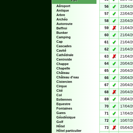
POI
✓
Aéroport
56
22/04/
Antique
✓
57
22/04/
Arbre
Archéo
✓
58
22/04/
Autoroute
✗
59
21/04/
Beffroi
Bunker
✓
60
21/04/
Camping
✓
Cap
61
21/04/
Cascades
✓
62
21/04/
Cavité
Cathédrale
✗
63
21/04/
Centroide
✓
64
20/04/
Chappe
Chapelle
✓
65
20/04/
Château
✓
Château d'eau
66
20/04/
Cistercien
✓
67
20/04/
Cirque
Cité
✗
68
20/04/
Col
✓
69
20/04/
Eoliennes
Equestre
✓
70
17/04/
Fontaines
✓
Gares
71
17/04/
Géodésique
✓
72
10/07/
Golf
Hôtel
✗
73
05/04/
Hôtel particulier