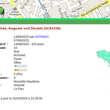
trée, Auguste voit Double
(GCBAX3N)
14/09/2025 par
GOTAM33
07/08/2025
 it" :
14/09/2025 - 325 jours
und :
16
Non
Archived
Event
Other
 :
0
(0%)
ueurs :
9
Nouvelle-Aquitaine
:
Gironde
Le Fieu
 à jour le 15/10/2025 à 22:30:45