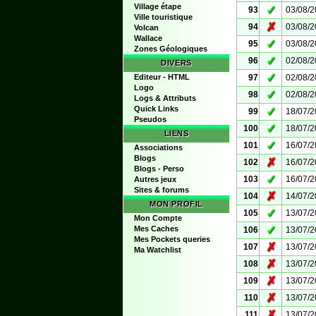
Village étape
✓
93
03/08/
Ville touristique
✗
94
03/08/
Volcan
Wallace
✓
95
03/08/
Zones Géologiques
✓
96
02/08/
DIVERS
✓
Editeur - HTML
97
02/08/
Logo
✓
98
02/08/
Logs & Attributs
Quick Links
✓
99
18/07/
Pseudos
✓
100
18/07/
LIENS
✓
101
16/07/
Associations
Blogs
✗
102
16/07/
Blogs - Perso
✓
103
16/07/
Autres jeux
Sites & forums
✗
104
14/07/
MON PROFIL
✓
105
13/07/
Mon Compte
✓
Mes Caches
106
13/07/
Mes Pockets queries
✗
107
13/07/
Ma Watchlist
✗
108
13/07/
✗
109
13/07/
✗
110
13/07/
✗
111
13/07/