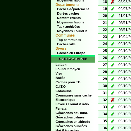
Moyennes favoris
✗
18
05/08/
Départements
✓
19
09/07/
Caches département
Durées caches
✓
20
11/01/
Nombre Events
✓
Moyennes favoris
21
03/11/
Taux archivées
✓
22
03/11/
Moyennes Found It
Communes
✓
23
10/04/
Top communes
✓
24
09/10/
Caches ville
Divers
✓
25
09/10/
Caches en Europe
✓
26
09/10/
CARTOGRAPHIE
✓
LatLon
27
09/10/
Found it moyen
✓
28
09/10/
Visu
Bollée
✓
29
09/10/
Caches pour TB
✓
30
09/10/
C.I.T.O
Commune
✓
31
09/10/
Communes sans cache
✗
Electronique
32
09/10/
Favori / Found it ratio
✓
33
09/10/
Ferrata
Géocaches alti. mini.
✓
34
09/10/
Géocaches calmes
✓
35
09/10/
Géocaches en altitude
Géocaches oubliées
✓
36
09/10/
Hot Géocaches