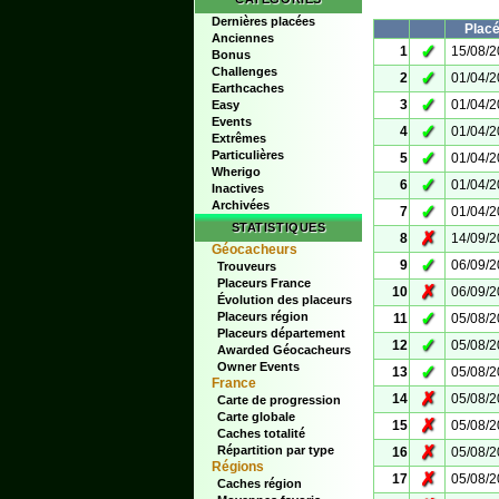
Dernières placées
Plac
Anciennes
✓
1
15/08/
Bonus
Challenges
✓
2
01/04/
Earthcaches
✓
3
01/04/
Easy
Events
✓
4
01/04/
Extrêmes
Particulières
✓
5
01/04/
Wherigo
✓
6
01/04/
Inactives
Archivées
✓
7
01/04/
STATISTIQUES
✗
8
14/09/
Géocacheurs
✓
9
06/09/
Trouveurs
Placeurs France
✗
10
06/09/
Évolution des placeurs
✓
Placeurs région
11
05/08/
Placeurs département
✓
12
05/08/
Awarded Géocacheurs
Owner Events
✓
13
05/08/
France
✗
14
05/08/
Carte de progression
Carte globale
✗
15
05/08/
Caches totalité
✗
Répartition par type
16
05/08/
Régions
✗
17
05/08/
Caches région