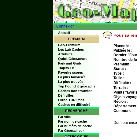
Connexion
Accueil
Pour sa ren
PREMIUM
Geo-Premium
Placée le :
Les Lab Caches
Publiée le :
Attributs
Dernier "Found
Quick Géocaches
Nombre de fo
Park and Grab
Premium :
Trajets TB
Statut :
Favorite scores
Type :
La plus favorisée
Taille :
La plus trouvée
Difficulté :
Top Found it géocache
Terrain :
Caches non trouvées
Points favoris
Défi villes
Objets voyag
Ortho THR Paris
Région :
Caches en difficulté
Département 
Commune :
RECHERCHE
Par ville
Par nom de cache
Dernière mise
Par numéro de cache
Par Géocacheur
CATÉGORIES