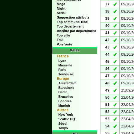
✓
Mega
37
09/10/
Night
✓
38
09/10/
Serial
Suggestion attributs
✓
39
09/10/
Top commune Tradi
✓
40
09/10/
Top département
Ancêtre par département
✓
41
09/10/
Top ville
✓
Trail
42
09/10/
Voie Verte
✓
43
09/10/
Villes
✓
44
09/10/
France
Lyon
✓
45
09/10/
Marseille
✓
46
09/10/
Paris
Toulouse
✓
47
09/10/
Europe
✓
48
09/10/
Amsterdam
Barcelone
✓
49
25/09/
Berlin
Bruxelles
✓
50
22/04/
Londres
✓
51
22/04/
Munich
Autres
✓
52
22/04/
New York
✓
53
22/04/
Seattle HQ
Séoul
✓
54
22/04/
Tokyo
✓
55
22/04/