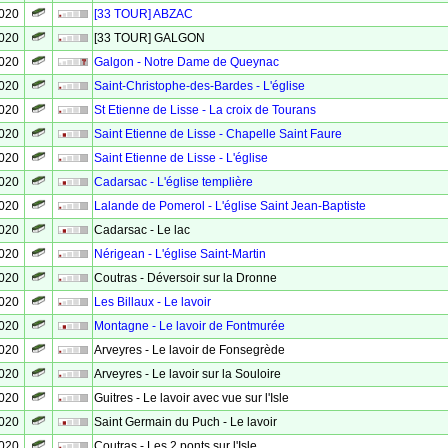
2020
[33 TOUR] ABZAC
2020
[33 TOUR] GALGON
2020
Galgon - Notre Dame de Queynac
2020
Saint-Christophe-des-Bardes - L'église
2020
St Etienne de Lisse - La croix de Tourans
2020
Saint Etienne de Lisse - Chapelle Saint Faure
2020
Saint Etienne de Lisse - L'église
2020
Cadarsac - L'église templière
2020
Lalande de Pomerol - L'église Saint Jean-Baptiste
2020
Cadarsac - Le lac
2020
Nérigean - L'église Saint-Martin
2020
Coutras - Déversoir sur la Dronne
2020
Les Billaux - Le lavoir
2020
Montagne - Le lavoir de Fontmurée
2020
Arveyres - Le lavoir de Fonsegrède
2020
Arveyres - Le lavoir sur la Souloire
2020
Guitres - Le lavoir avec vue sur l'Isle
2020
Saint Germain du Puch - Le lavoir
2020
Coutras - Les 2 ponts sur l'Isle.