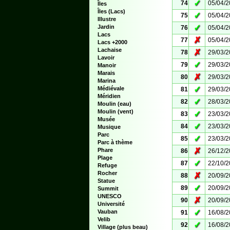
✓
74
05/04/
Îles
Îles (Lacs)
✓
75
05/04/
Illustre
✓
Jardin
76
05/04/
Lacs
✗
77
05/04/
Lacs +2000
Lachaise
✗
78
29/03/
Lavoir
✓
79
29/03/
Manoir
Marais
✗
80
29/03/
Marina
✓
Médiévale
81
29/03/
Méridien
✓
82
28/03/
Moulin (eau)
Moulin (vent)
✓
83
23/03/
Musée
✓
84
23/03/
Musique
Parc
✓
85
23/03/
Parc à thème
✗
Phare
86
26/12/
Plage
✓
87
22/10/
Refuge
Rocher
✗
88
20/09/
Statue
✓
89
20/09/
Summit
UNESCO
✗
90
20/09/
Université
✓
Vauban
91
16/08/
Velib
✓
92
16/08/
Village (plus beau)