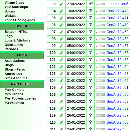
Village étape
✓
93
27/02/2022
Lune de Joué -
Ville touristique
✓
94
10/02/2022
GeoArt72 #72
Volcan
Wallace
✓
95
09/02/2022
GeoArt72 #71
Zones Géologiques
✓
96
08/02/2022
GeoArt72 #70
DIVERS
✓
Editeur - HTML
97
07/02/2022
GeoArt72 #69
Logo
✓
98
06/02/2022
GeoArt72 #68
Logs & Attributs
Quick Links
✓
99
05/02/2022
GeoArt72 #67
Pseudos
✓
100
04/02/2022
GeoArt72 #66
LIENS
✓
101
03/02/2022
GeoArt72 #65
Associations
Blogs
✓
102
02/02/2022
GeoArt72 #64
Blogs - Perso
✓
103
01/02/2022
GeoArt72 #63
Autres jeux
Sites & forums
✓
104
31/01/2022
GeoArt72 #62
MON PROFIL
✓
105
30/01/2022
GeoArt72 #61
Mon Compte
✓
Mes Caches
106
29/01/2022
GeoArt72 #60
Mes Pockets queries
✓
107
28/01/2022
GeoArt72 #59
Ma Watchlist
✓
108
27/01/2022
GeoArt72 #58
✓
109
26/01/2022
GeoArt72 #57
✓
110
25/01/2022
GeoArt72 #56
✓
111
24/01/2022
GeoArt72 #55