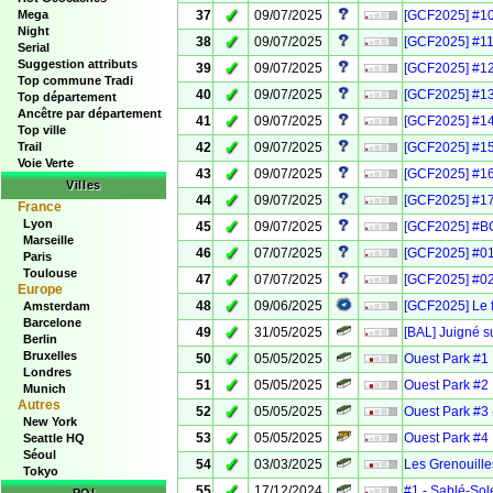
✓
Mega
37
09/07/2025
[GCF2025] #10
Night
✓
38
09/07/2025
[GCF2025] #11 
Serial
Suggestion attributs
✓
39
09/07/2025
[GCF2025] #12
Top commune Tradi
✓
40
09/07/2025
[GCF2025] #13
Top département
Ancêtre par département
✓
41
09/07/2025
[GCF2025] #14
Top ville
✓
Trail
42
09/07/2025
[GCF2025] #15
Voie Verte
✓
43
09/07/2025
[GCF2025] #16
Villes
✓
44
09/07/2025
[GCF2025] #17
France
Lyon
✓
45
09/07/2025
[GCF2025] #BO
Marseille
✓
46
07/07/2025
[GCF2025] #01
Paris
Toulouse
✓
47
07/07/2025
[GCF2025] #02
Europe
✓
48
09/06/2025
[GCF2025] Le f
Amsterdam
Barcelone
✓
49
31/05/2025
[BAL] Juigné s
Berlin
Bruxelles
✓
50
05/05/2025
Ouest Park #1
Londres
✓
51
05/05/2025
Ouest Park #2
Munich
Autres
✓
52
05/05/2025
Ouest Park #3 
New York
✓
53
05/05/2025
Ouest Park #4
Seattle HQ
Séoul
✓
54
03/03/2025
Les Grenouill
Tokyo
✓
55
17/12/2024
#1 - Sablé-Sol