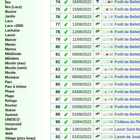
✓
74
16/08/2022
Forêt de Bell
Îles
Îles (Lacs)
✓
75
15/08/2022
Forêt de Bell
Illustre
✓
Jardin
76
14/08/2022
Forêt de Bell
Lacs
✓
77
13/08/2022
Forêt de Bell
Lacs +2000
Lachaise
✓
78
12/08/2022
Forêt de Bell
Lavoir
✓
79
11/08/2022
Forêt de Belle
Manoir
Marais
✓
80
10/08/2022
Forêt de Bell
Marina
✓
Médiévale
81
09/08/2022
Forêt de Belle
Méridien
✓
82
08/08/2022
Forêt de Belle
Moulin (eau)
Moulin (vent)
✓
83
07/08/2022
Forêt de Belle
Musée
✓
84
06/08/2022
Forêt de Belle
Musique
Parc
✓
85
05/08/2022
Forêt de Belle
Parc à thème
✓
Phare
86
04/08/2022
Forêt de Belle
Plage
✓
87
03/08/2022
Forêt de Belle
Refuge
Rocher
✓
88
02/08/2022
Forêt de Belle
Statue
✓
89
01/08/2022
Forêt de Belle
Summit
UNESCO
✓
90
10/04/2022
Château du Pl
Université
✓
Vauban
91
13/03/2022
Lavoir Saint Ma
Velib
✓
92
01/03/2022
Lavoir de Jou
Village (plus beau)