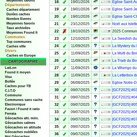
Moyennes favoris
✓
18
19/01/2026
Eglise Saint-A
Départements
✓
19
19/01/2026
Eglise Saint-J
Caches département
Durées caches
✓
20
19/01/2026
Eglise Saint-C
Nombre Events
✓
Moyennes favoris
21
23/12/2025
Noël aux Islett
Taux archivées
✗
22
18/10/2025
2025 Communit
Moyennes Found It
Communes
✓
23
12/10/2025
La Swedish du
Top communes
✓
24
11/09/2025
La Mystery du
Caches ville
Divers
✓
25
11/09/2025
La Multi du Bo
Caches en Europe
✓
26
11/09/2025
La Tradi du Bo
CARTOGRAPHIE
✓
LatLon
27
11/09/2025
La Wherigo du
Found it moyen
✓
28
11/09/2025
La Letterbox d
Visu
Bollée
✓
29
06/08/2025
Eglise Notre-
Caches pour TB
✓
30
09/07/2025
[GCF2025] #03
C.I.T.O
Commune
✓
31
09/07/2025
[GCF2025] #04
Communes sans cache
✓
Electronique
32
09/07/2025
[GCF2025] #05
Favori / Found it ratio
✓
33
09/07/2025
[GCF2025] #06
Ferrata
Géocaches alti. mini.
✓
34
09/07/2025
[GCF2025] #07
Géocaches calmes
✓
35
09/07/2025
[GCF2025] #08
Géocaches en altitude
Géocaches oubliées
✓
36
09/07/2025
[GCF2025] #09
Hot Géocaches