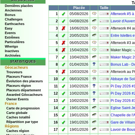
T
Dernières placées
Placée
Taille
Anciennes
✓
1
05/08/2026
Afterwork #5 à 
Bonus
Challenges
✓
2
04/08/2026
Lavoir d'Auve
Earthcaches
✗
3
16/06/2026
Afterwork #4 a
Easy
Events
✓
4
20/05/2026
Entre Islettes 
Extrêmes
Particulières
✗
5
06/05/2026
Afterwork #3 a
Wherigo
✗
6
15/04/2026
Maker Magic - 
Inactives
Archivées
✓
7
10/04/2026
Maker Magic 20
STATISTIQUES
✓
8
01/04/2026
Bonus Lab - Do
Géocacheurs
✗
9
10/03/2026
Afterwork au P
Trouveurs
Placeurs France
✓
10
08/03/2026
Abbaye de So
Évolution des placeurs
✓
Placeurs région
11
10/02/2026
Pi Day 2026 #1
Placeurs département
✓
12
10/02/2026
Pi Day 2026 #2
Awarded Géocacheurs
Owner Events
✓
13
10/02/2026
Pi Day 2026 #3
France
✓
14
19/01/2026
Eglise Saint-J
Carte de progression
Carte globale
✓
15
19/01/2026
Chapelle de l'
Caches totalité
✓
Répartition par type
16
19/01/2026
Gare de Villai
Régions
✓
17
19/01/2026
Lavoir de Bou
Caches région