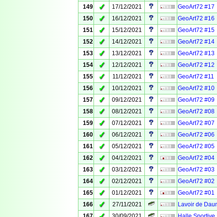
✓
149
17/12/2021
GeoArt72 #17
✓
150
16/12/2021
GeoArt72 #16
✓
151
15/12/2021
GeoArt72 #15
✓
152
14/12/2021
GeoArt72 #14
✓
153
13/12/2021
GeoArt72 #13
✓
154
12/12/2021
GeoArt72 #12
✓
155
11/12/2021
GeoArt72 #11
✓
156
10/12/2021
GeoArt72 #10
✓
157
09/12/2021
GeoArt72 #09
✓
158
08/12/2021
GeoArt72 #08
✓
159
07/12/2021
GeoArt72 #07
✓
160
06/12/2021
GeoArt72 #06
✓
161
05/12/2021
GeoArt72 #05
✓
162
04/12/2021
GeoArt72 #04
✓
163
03/12/2021
GeoArt72 #03
✓
164
02/12/2021
GeoArt72 #02
✓
165
01/12/2021
GeoArt72 #01
✓
166
27/11/2021
Lavoir de Dau
✓
167
30/09/2021
Halle Sportive