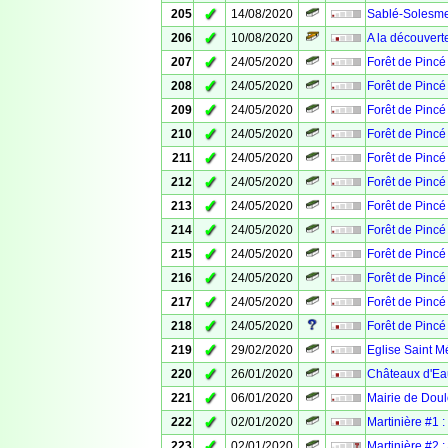
✓
205
14/08/2020
Sablé-Solesme
✓
206
10/08/2020
A la découvert
✓
207
24/05/2020
Forêt de Pincé
✓
208
24/05/2020
Forêt de Pincé
✓
209
24/05/2020
Forêt de Pincé
✓
210
24/05/2020
Forêt de Pincé
✓
211
24/05/2020
Forêt de Pincé
✓
212
24/05/2020
Forêt de Pincé
✓
213
24/05/2020
Forêt de Pincé
✓
214
24/05/2020
Forêt de Pincé
✓
215
24/05/2020
Forêt de Pincé
✓
216
24/05/2020
Forêt de Pincé
✓
217
24/05/2020
Forêt de Pincé
✓
218
24/05/2020
Forêt de Pinc
✓
219
29/02/2020
Eglise Saint 
✓
220
26/01/2020
Châteaux d'Ea
✓
221
06/01/2020
Mairie de Dou
✓
222
02/01/2020
Martinière #1 
✓
223
02/01/2020
Martinière #2 :