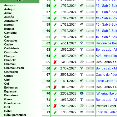
POI
✓
Aéroport
56
17/12/2024
#2 - Sablé-Sol
Antique
✓
57
17/12/2024
#3 - Sablé-Sol
Arbre
Archéo
✓
58
17/12/2024
#4 - Sablé-Sol
Autoroute
✓
59
17/12/2024
#5 - Sablé-Sol
Beffroi
Bunker
✓
60
17/12/2024
#6 - Sablé-Sol
Camping
✓
Cap
61
17/12/2024
#7 - Sablé-Sol
Cascades
✓
62
20/11/2024
Histoire de Bo
Cavité
Cathédrale
✓
63
15/10/2024
Bonus Lab - A 
Centroide
✓
64
16/08/2024
A28 - Aire d'Ha
Chappe
Chapelle
✗
65
14/08/2024
Des Sarthois e
Château
✓
Château d'eau
66
27/07/2024
Bonus Lab - A 
Cistercien
✓
67
25/03/2024
Cache de Pâq
Cirque
Cité
✓
68
01/11/2023
Ecole Claire-B
Col
✗
69
10/09/2023
Des Sarthois 
Eoliennes
Equestre
✓
70
22/02/2023
[Wherigo] Le b
Fontaines
✓
Gares
71
19/12/2022
Bonus Lab - A
Géodésique
✗
72
25/09/2022
Premier Event
Golf
Hôtel
✓
73
17/08/2022
Forêt de Bell
Hôtel particulier