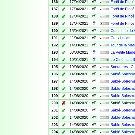
✓
186
17/04/2021
Forêt de Pincé
✓
187
17/04/2021
Forêt de Pincé 
✓
188
17/04/2021
Forêt de Pincé
✓
189
17/04/2021
Forêt de Pinc
✓
190
15/04/2021
Commune de 
✓
191
11/04/2021
Croix Lucas
✓
192
14/03/2021
Tour de la Ma
✓
193
03/03/2021
La Petite Made
✓
194
10/01/2021
Le Cinéma à S
✓
195
19/08/2020
Soeurdres - Ch
✓
196
14/08/2020
Sablé-Solesmes
✓
197
14/08/2020
Sablé-Solesmes
✓
198
14/08/2020
Sablé-Solesmes
✓
199
14/08/2020
Sablé-Solesme
✗
200
14/08/2020
Sablé-Solesmes
✓
201
14/08/2020
Sablé-Solesme
✓
202
14/08/2020
Sablé-Solesme
✓
203
14/08/2020
Sablé-Solesme
✓
204
14/08/2020
Sablé-Solesmes