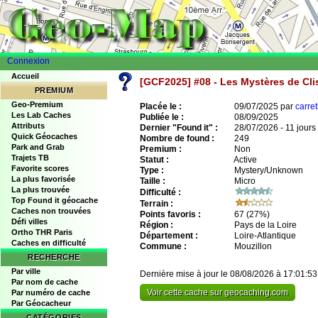
Connexion
Accueil
[GCF2025] #08 - Les Mystères de Cl
PREMIUM
Geo-Premium
Placée le :
09/07/2025 par
carre
Les Lab Caches
Publiée le :
08/09/2025
Attributs
Dernier "Found it" :
28/07/2026 - 11 jours
Quick Géocaches
Nombre de found :
249
Park and Grab
Premium :
Non
Trajets TB
Statut :
Active
Favorite scores
Type :
Mystery/Unknown
La plus favorisée
Taille :
Micro
La plus trouvée
Difficulté :
Top Found it géocache
Terrain :
Caches non trouvées
Points favoris :
67
(27%)
Défi villes
Région :
Pays de la Loire
Ortho THR Paris
Département :
Loire-Atlantique
Caches en difficulté
Commune :
Mouzillon
RECHERCHE
Par ville
Dernière mise à jour le 08/08/2026 à 17:01:53
Par nom de cache
Voir cette cache sur geocaching.com
Par numéro de cache
Par Géocacheur
CATÉGORIES