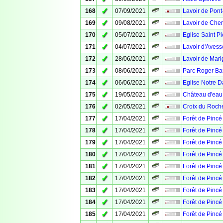
✓
168
07/09/2021
Lavoir de Pon
✓
169
09/08/2021
Lavoir de Chem
✓
170
05/07/2021
Eglise Saint Pi
✓
171
04/07/2021
Lavoir d'Avess
✓
172
28/06/2021
Lavoir de Mar
✓
173
08/06/2021
Parc Roger Ba
✓
174
06/06/2021
Eglise Notre 
✓
175
19/05/2021
Château d'eau
✓
176
02/05/2021
Croix du Roch
✓
177
17/04/2021
Forêt de Pincé 
✓
178
17/04/2021
Forêt de Pincé 
✓
179
17/04/2021
Forêt de Pincé 
✓
180
17/04/2021
Forêt de Pincé 
✓
181
17/04/2021
Forêt de Pincé 
✓
182
17/04/2021
Forêt de Pincé 
✓
183
17/04/2021
Forêt de Pincé 
✓
184
17/04/2021
Forêt de Pincé 
✓
185
17/04/2021
Forêt de Pincé 