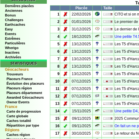
T
Dernières placées
Placée
Taille
Anciennes
✗
1
22/02/2026
CITO et si on n
Bonus
Challenges
✗
2
01/01/2026
Le premier de
Earthcaches
✗
3
31/12/2025
Le dernier de 
Easy
Events
✓
4
18/12/2025
Une petite T4.
Extrêmes
Particulières
✗
5
13/12/2025
Les T5 d'Harca
Wherigo
✗
6
13/12/2025
Les T5 d'Harca
Inactives
Archivées
✗
7
13/12/2025
Les T5 d'Harca
STATISTIQUES
✗
8
13/12/2025
Les T5 d'Harca
Géocacheurs
✗
9
13/12/2025
Les T5 d'Harca
Trouveurs
Placeurs France
✗
10
07/12/2025
Les T5 d'Harca
Évolution des placeurs
✗
Placeurs région
11
07/12/2025
Les T5 d'Harca
Placeurs département
✗
12
07/12/2025
Les T5 d'Harca
Awarded Géocacheurs
Owner Events
✗
13
07/12/2025
Les T5 d'Harca
France
✓
14
15/11/2025
Une petite D4,
Carte de progression
Carte globale
✗
15
09/11/2025
2025 Communit
Caches totalité
✓
Répartition par type
16
09/11/2025
On fait un ne
Régions
✗
17
30/10/2025
Le retour du 
Caches région