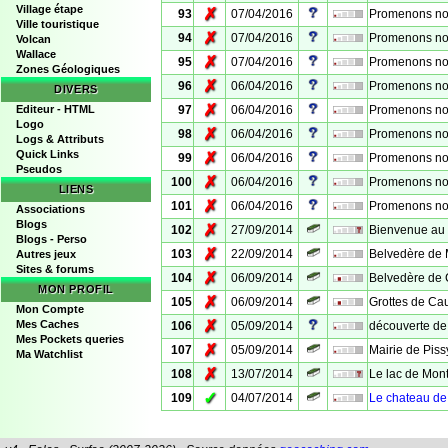
Village étape
✗
93
07/04/2016
Promenons nous
Ville touristique
✗
94
07/04/2016
Promenons nous
Volcan
Wallace
✗
95
07/04/2016
Promenons nous
Zones Géologiques
✗
96
06/04/2016
Promenons nous
DIVERS
✗
Editeur - HTML
97
06/04/2016
Promenons nous
Logo
✗
98
06/04/2016
Promenons nous
Logs & Attributs
Quick Links
✗
99
06/04/2016
Promenons nous
Pseudos
✗
100
06/04/2016
Promenons nous
LIENS
✗
101
06/04/2016
Promenons nous
Associations
Blogs
✗
102
27/09/2014
Bienvenue au
Blogs - Perso
✗
103
22/09/2014
Belvedère de 
Autres jeux
Sites & forums
✗
104
06/09/2014
Belvedère de 
MON PROFIL
✗
105
06/09/2014
Grottes de Ca
Mon Compte
✗
Mes Caches
106
05/09/2014
découverte de 
Mes Pockets queries
✗
107
05/09/2014
Mairie de Piss
Ma Watchlist
✗
108
13/07/2014
Le lac de Mont
✓
109
04/07/2014
Le chateau de 