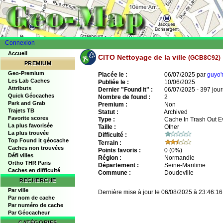
Connexion
Accueil
CITO Nettoyage de la ville
(GCB8C92)
PREMIUM
Geo-Premium
Placée le :
06/07/2025 par
guyo
Les Lab Caches
Publiée le :
10/06/2025
Attributs
Dernier "Found it" :
06/07/2025 - 397 jour
Quick Géocaches
Nombre de found :
2
Park and Grab
Premium :
Non
Trajets TB
Statut :
Archived
Favorite scores
Type :
Cache In Trash Out E
La plus favorisée
Taille :
Other
La plus trouvée
Difficulté :
Top Found it géocache
Terrain :
Caches non trouvées
Points favoris :
0
(0%)
Défi villes
Région :
Normandie
Ortho THR Paris
Département :
Seine-Maritime
Caches en difficulté
Commune :
Doudeville
RECHERCHE
Par ville
Dernière mise à jour le 06/08/2025 à 23:46:16
Par nom de cache
Par numéro de cache
Par Géocacheur
CATÉGORIES