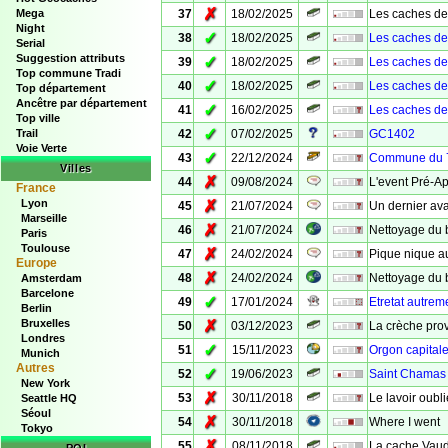
✗
Mega
37
18/02/2025
Les caches de 
Night
✓
38
18/02/2025
Les caches de 
Serial
Suggestion attributs
✓
39
18/02/2025
Les caches de 
Top commune Tradi
✓
40
18/02/2025
Les caches de 
Top département
Ancêtre par département
✓
41
16/02/2025
Les caches de 
Top ville
✓
Trail
42
07/02/2025
GC1402
Voie Verte
✓
43
22/12/2024
Commune du 7
Villes
✗
44
09/08/2024
L'event Pré-A
France
Lyon
✗
45
21/07/2024
Un dernier ava
Marseille
✗
46
21/07/2024
Nettoyage du 
Paris
Toulouse
✗
47
24/02/2024
Pique nique au
Europe
✗
48
24/02/2024
Nettoyage du b
Amsterdam
Barcelone
✓
49
17/01/2024
Etretat autrem
Berlin
Bruxelles
✗
50
03/12/2023
La crèche pro
Londres
✓
51
15/11/2023
Orgon capitale
Munich
Autres
✓
52
19/06/2023
Saint Chamas
New York
✗
53
30/11/2018
Le lavoir oubli
Seattle HQ
Séoul
✗
54
30/11/2018
Where I went
Tokyo
✗
55
08/11/2018
La cache Vaud