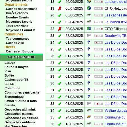
Moyennes favoris
✓
18
26/09/2025
La pierre de 
Départements
✗
19
06/07/2025
CITO Nettoyage
Caches département
Durées caches
✓
20
05/06/2025
Les caches de 
Nombre Events
✓
Moyennes favoris
21
02/04/2025
Le Manoir d'Au
Taux archivées
✗
22
30/03/2025
CITO Fillthebo
Moyennes Found It
Communes
✓
23
28/03/2025
Doudeville TB 
Top communes
✓
24
01/03/2025
Les D5 de Dou
Caches ville
Divers
✓
25
01/03/2025
Les D5 de Dou
Caches en Europe
✓
26
01/03/2025
Les D5 de Dou
CARTOGRAPHIE
✓
LatLon
27
01/03/2025
Les D5 de Dou
Found it moyen
✓
28
01/03/2025
Les D5 de Dou
Visu
Bollée
✓
29
01/03/2025
Les D5 de Dou
Caches pour TB
✓
30
01/03/2025
Les D5 de Dou
C.I.T.O
Commune
✓
31
01/03/2025
Les D5 de Dou
Communes sans cache
✓
Electronique
32
01/03/2025
Les D5 de Dou
Favori / Found it ratio
✓
33
01/03/2025
Les D5 de Dou
Ferrata
Géocaches alti. mini.
✓
34
26/02/2025
Vestige du pa
Géocaches calmes
✓
35
24/02/2025
Commune du 7
Géocaches en altitude
Géocaches oubliées
✓
36
18/02/2025
Commune du 76
Hot Géocaches