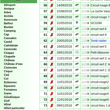
POI
✗
Aéroport
56
14/09/2018
Circuit rouge 8
Antique
✗
57
22/08/2018
La cache Vaud
Arbre
Archéo
✗
58
03/06/2018
circuit rouge 7
Autoroute
✗
59
31/05/2018
GC0286
Beffroi
Bunker
✗
60
20/05/2018
circuit vert 6
Camping
✗
Cap
61
20/05/2018
circuit vert 9
Cascades
✓
62
20/05/2018
Tomb raider
Cavité
Cathédrale
✗
63
19/05/2018
circuit vert 5
Centroide
✗
64
28/01/2018
Petit déjeuner 
Chappe
Chapelle
✗
65
11/01/2018
circuit vert 3: a
Château
✗
Château d'eau
66
11/01/2018
circuit vert 2: 
Cistercien
✗
67
11/01/2018
circuit vert 1: 
Cirque
Cité
✗
68
11/01/2018
circuit rouge1:
Col
✗
69
11/01/2018
circuit rouge2:
Eoliennes
Equestre
✗
70
11/01/2018
circuit rouge3:
Fontaines
✗
Gares
71
11/01/2018
circuit rouge4:
Géodésique
✗
72
11/01/2018
circuit rouge6
Golf
Hôtel
✗
73
09/01/2018
circuit bleu 1:
Hôtel particulier