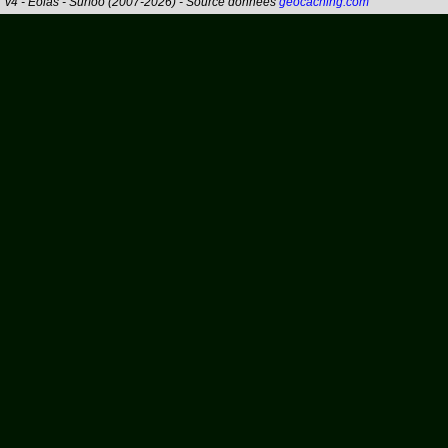
v4 - Eolas - Surfoo (2007-2026) - Source données
geocaching.com