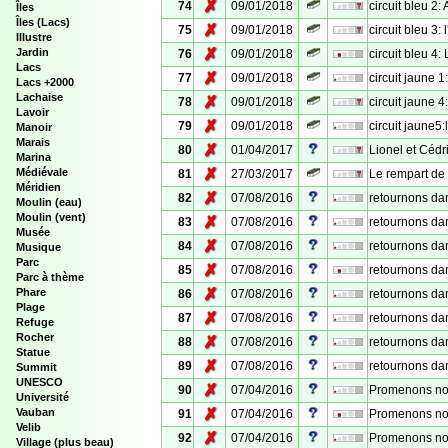
✗
74
09/01/2018
circuit bleu 2: 
Îles
Îles (Lacs)
✗
75
09/01/2018
circuit bleu 3:
Illustre
✗
Jardin
76
09/01/2018
circuit bleu 4:
Lacs
✗
77
09/01/2018
circuit jaune 1
Lacs +2000
Lachaise
✗
78
09/01/2018
circuit jaune 4
Lavoir
✗
79
09/01/2018
circuit jaune5:
Manoir
Marais
✗
80
01/04/2017
Lionel et Cédr
Marina
✗
Médiévale
81
27/03/2017
Le rempart de 
Méridien
✗
82
07/08/2016
retournons dans
Moulin (eau)
Moulin (vent)
✗
83
07/08/2016
retournons dans
Musée
✗
84
07/08/2016
retournons dans
Musique
Parc
✗
85
07/08/2016
retournons dans
Parc à thème
✗
Phare
86
07/08/2016
retournons dans
Plage
✗
87
07/08/2016
retournons dans
Refuge
Rocher
✗
88
07/08/2016
retournons dans
Statue
✗
89
07/08/2016
retournons dan
Summit
UNESCO
✗
90
07/04/2016
Promenons nous
Université
✗
Vauban
91
07/04/2016
Promenons nous
Velib
✗
92
07/04/2016
Promenons nous
Village (plus beau)