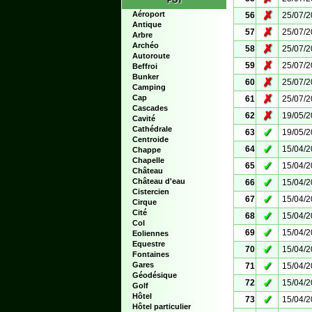
POI
✗
Aéroport
56
25/07/
Antique
✗
57
25/07/
Arbre
Archéo
✗
58
25/07/
Autoroute
✗
59
25/07/
Beffroi
Bunker
✗
60
25/07/
Camping
✗
Cap
61
25/07/
Cascades
✗
62
19/05/
Cavité
Cathédrale
✓
63
19/05/
Centroide
✓
64
15/04/
Chappe
Chapelle
✓
65
15/04/
Château
✓
Château d'eau
66
15/04/
Cistercien
✓
67
15/04/
Cirque
Cité
✓
68
15/04/
Col
✓
69
15/04/
Eoliennes
Equestre
✓
70
15/04/
Fontaines
✓
Gares
71
15/04/
Géodésique
✓
72
15/04/
Golf
Hôtel
✓
73
15/04/
Hôtel particulier