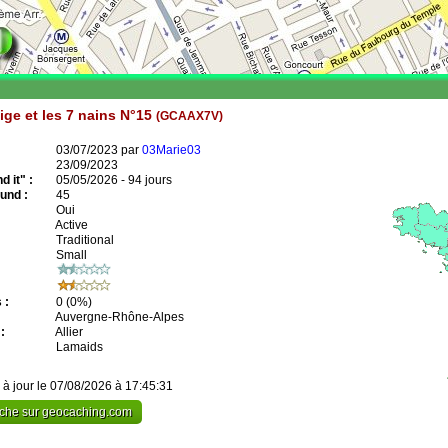
ge et les 7 nains N°15
(GCAAX7V)
03/07/2023 par
03Marie03
23/09/2023
 it" :
05/05/2026 - 94 jours
und :
45
Oui
Active
Traditional
Small
 :
0
(0%)
Auvergne-Rhône-Alpes
:
Allier
Lamaids
 à jour le 07/08/2026 à 17:45:31
cache sur geocaching.com