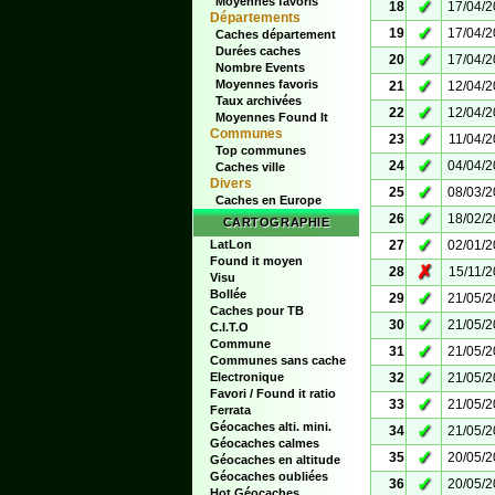
Moyennes favoris
✓
18
17/04/
Départements
✓
19
17/04/
Caches département
Durées caches
✓
20
17/04/
Nombre Events
✓
Moyennes favoris
21
12/04/
Taux archivées
✓
22
12/04/
Moyennes Found It
Communes
✓
23
11/04/
Top communes
✓
24
04/04/
Caches ville
Divers
✓
25
08/03/
Caches en Europe
✓
26
18/02/
CARTOGRAPHIE
✓
LatLon
27
02/01/
Found it moyen
✗
28
15/11/
Visu
Bollée
✓
29
21/05/
Caches pour TB
✓
30
21/05/
C.I.T.O
Commune
✓
31
21/05/
Communes sans cache
✓
Electronique
32
21/05/
Favori / Found it ratio
✓
33
21/05/
Ferrata
Géocaches alti. mini.
✓
34
21/05/
Géocaches calmes
✓
35
20/05/
Géocaches en altitude
Géocaches oubliées
✓
36
20/05/
Hot Géocaches