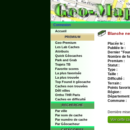
Connexion
Accueil
Blanche nei
PREMIUM
Geo-Premium
Placée le :
Les Lab Caches
Publiée le :
Attributs
Dernier "Found
Quick Géocaches
Nombre de fo
Park and Grab
Premium :
Trajets TB
Statut :
Favorite scores
Type :
La plus favorisée
Taille :
La plus trouvée
Difficulté :
Top Found it géocache
Terrain :
Caches non trouvées
Points favoris
Défi villes
Région :
Ortho THR Paris
Département 
Caches en difficulté
Commune :
RECHERCHE
Par ville
Dernière mise
Par nom de cache
Voir cette 
Par numéro de cache
Par Géocacheur
CATÉGORIES