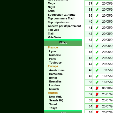
✓
Mega
37
20/05/
Night
✓
38
20/05/
Serial
Suggestion attributs
✓
39
20/05/
Top commune Tradi
✓
40
20/05/
Top département
Ancêtre par département
✓
41
20/05/
Top ville
✓
Trail
42
20/05/
Voie Verte
✓
43
20/05/
Villes
✓
44
20/05/
France
Lyon
✓
45
20/05/
Marseille
✓
46
20/05/
Paris
Toulouse
✓
47
20/05/
Europe
✓
48
19/05/
Amsterdam
Barcelone
✓
49
16/05/
Berlin
Bruxelles
✓
50
16/05/
Londres
✗
51
06/10/
Munich
Autres
✗
52
25/07/
New York
✗
53
25/07/
Seattle HQ
Séoul
✗
54
25/07/
Tokyo
✗
55
25/07/