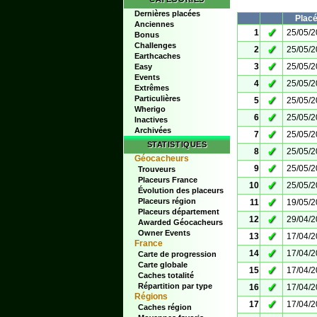
Dernières placées
Plac
Anciennes
✓
1
25/05/
Bonus
Challenges
✓
2
25/05/
Earthcaches
✓
3
25/05/
Easy
Events
✓
4
25/05/
Extrêmes
Particulières
✓
5
25/05/
Wherigo
✓
6
25/05/
Inactives
Archivées
✓
7
25/05/
STATISTIQUES
✓
8
25/05/
Géocacheurs
✓
9
25/05/
Trouveurs
Placeurs France
✓
10
25/05/
Évolution des placeurs
✓
Placeurs région
11
19/05/
Placeurs département
✓
12
29/04/
Awarded Géocacheurs
Owner Events
✓
13
17/04/
France
✓
14
17/04/
Carte de progression
Carte globale
✓
15
17/04/
Caches totalité
✓
Répartition par type
16
17/04/
Régions
✓
17
17/04/
Caches région