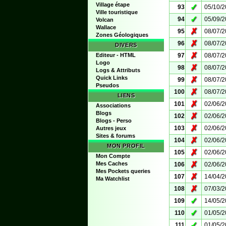
Village étape
✓
93
05/10/
Ville touristique
✓
94
05/09/
Volcan
Wallace
✗
95
08/07/
Zones Géologiques
✗
96
08/07/
DIVERS
✗
Editeur - HTML
97
08/07/
Logo
✗
98
08/07/
Logs & Attributs
Quick Links
✗
99
08/07/
Pseudos
✗
100
08/07/
LIENS
✗
101
02/06/
Associations
Blogs
✗
102
02/06/
Blogs - Perso
✗
103
02/06/
Autres jeux
Sites & forums
✗
104
02/06/
MON PROFIL
✗
105
02/06/
Mon Compte
✗
Mes Caches
106
02/06/
Mes Pockets queries
✗
107
14/04/
Ma Watchlist
✗
108
07/03/
✓
109
14/05/
✓
110
01/05/
✓
111
01/05/