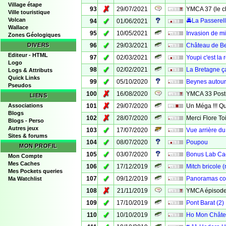
Village étape
✗
93
29/07/2021
YMCA 37 (le c
Ville touristique
Volcan
✓
🚔La Passerel
94
01/06/2021
Wallace
✓
95
10/05/2021
Invasion de m
Zones Géologiques
✓
DIVERS
96
29/03/2021
Château de Be
Editeur - HTML
✓
97
02/03/2021
Youpi c'est la 
Logo
✓
98
02/02/2021
La Bretagne ç
Logs & Attributs
Quick Links
✓
99
05/10/2020
Beynes autou
Pseudos
✗
100
16/08/2020
YMCA 33 Post
LIENS
✗
Associations
101
29/07/2020
Un Méga !!! Q
Blogs
✗
102
28/07/2020
Merci Flore To
Blogs - Perso
Autres jeux
✓
103
17/07/2020
Vue arrière d
Sites & forums
✓
104
08/07/2020
Poupou
MON PROFIL
✓
105
03/07/2020
Bonus Lab Cac
Mon Compte
Mes Caches
✓
106
17/12/2019
Mitch bricole (
Mes Pockets queries
✓
107
09/12/2019
Panoramas co
Ma Watchlist
✗
108
21/11/2019
YMCA épisode
✓
109
17/10/2019
Pont Barat (2)
✓
110
10/10/2019
Ho Mon Chât