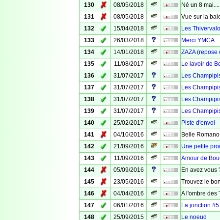
✗
130
08/05/2018
Né un 8 mai...
✗
131
08/05/2018
Vue sur la bai
✓
132
15/04/2018
Les Thiverval
✓
133
26/03/2018
Merci YMCA
✓
134
14/01/2018
ZAZA (repose 
✓
135
11/08/2017
Le lavoir de 
✓
136
31/07/2017
Les Champipis 
✓
137
31/07/2017
Les Champipi
✓
138
31/07/2017
Les Champipi
✓
139
31/07/2017
Les Champipis
✓
140
25/02/2017
Piste d'envol
✗
141
04/10/2016
Belle Romano
✓
142
21/09/2016
Une petite p
✓
143
11/09/2016
Amour de Bou
✗
144
05/09/2016
En avez vous ?
✗
145
23/05/2016
Trouvez le bon
✗
146
04/04/2016
A l'ombre des 
✓
147
06/01/2016
La jonction #5
✓
148
25/09/2015
Le noeud