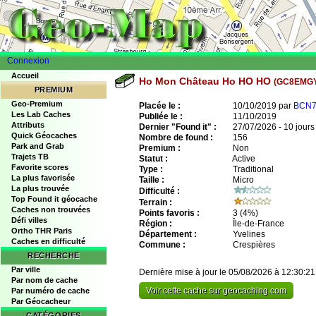
Connexion
Accueil
Ho Mon Château Ho HO HO
(GC8EMG
PREMIUM
Geo-Premium
Placée le :
10/10/2019 par
BCN7
Les Lab Caches
Publiée le :
11/10/2019
Attributs
Dernier "Found it" :
27/07/2026 - 10 jours
Quick Géocaches
Nombre de found :
156
Park and Grab
Premium :
Non
Trajets TB
Statut :
Active
Favorite scores
Type :
Traditional
La plus favorisée
Taille :
Micro
La plus trouvée
Difficulté :
Top Found it géocache
Terrain :
Caches non trouvées
Points favoris :
3
(4%)
Défi villes
Région :
Île-de-France
Ortho THR Paris
Département :
Yvelines
Caches en difficulté
Commune :
Crespières
RECHERCHE
Par ville
Dernière mise à jour le 05/08/2026 à 12:30:21
Par nom de cache
Voir cette cache sur geocaching.com
Par numéro de cache
Par Géocacheur
CATÉGORIES