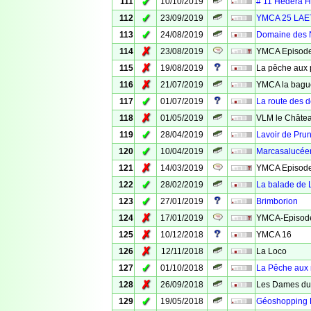
✓
111
10/10/2019
# 11 Hedera H
✓
112
23/09/2019
YMCA 25 LAET
✓
113
24/08/2019
Domaine des N
✗
114
23/08/2019
YMCA Episode 
✗
115
19/08/2019
La pêche aux 
✗
116
21/07/2019
YMCA la bagu
✓
117
01/07/2019
La route des 
✗
118
01/05/2019
VLM le Châte
✓
119
28/04/2019
Lavoir de Pru
✓
120
10/04/2019
Marcasalucée
✗
121
14/03/2019
YMCA Episode 
✓
122
28/02/2019
La balade de 
✓
123
27/01/2019
Brimborion
✗
124
17/01/2019
YMCA-Episod
✗
125
10/12/2018
YMCA 16
✗
126
12/11/2018
La Loco
✓
127
01/10/2018
La Pêche aux 
✗
128
26/09/2018
Les Dames du
✓
129
19/05/2018
Géoshopping P