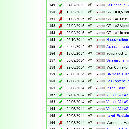
✓
149
24/07/2015
La Chapelle S
✗
150
19/05/2015
GR 1 # 0,5 Ba
✗
151
11/03/2015
GR 1 #0 Le ca
✗
152
27/02/2015
GR 1 #2 Viper
✗
153
08/02/2015
GR 1 #1 le pr
✓
154
02/10/2014
Happy culteur
✓
155
25/09/2014
A chacun sa d
✗
156
12/09/2014
Youpi c'est la r
✓
157
05/09/2014
Vers un chemi
✗
158
29/08/2014
Mon Coffre-for
✓
159
23/08/2014
De Noah à Ts
✓
160
17/08/2014
Les Fontenell
✓
161
08/08/2014
Ru de Gally
✓
162
04/07/2014
Vue du Val #3
✓
163
30/06/2014
Vue du Val #9
✓
164
24/05/2014
Vue du Val #2
✓
165
30/03/2014
Lavoir Boulain
✗
166
25/03/2014
Mar(r)e de Ma