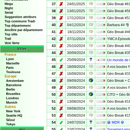
✗
Mega
37
24/01/2025
Géo Break #6
Night
✗
38
13/01/2025
Géo Break #5
Serial
Suggestion attributs
✗
39
17/12/2024
Géo Break #5
Top commune Tradi
✗
40
04/12/2024
Barbara #4 🎅
Top département
Ancêtre par département
✗
41
18/11/2024
Géo Break #4
Top ville
✗
Trail
42
07/11/2024
YMCA Episode 
Voie Verte
✗
43
25/10/2024
Géo Break #4
Villes
✗
44
30/09/2024
Géo Break #3
France
Lyon
✓
45
25/09/2024
Un monde de fo
Marseille
✗
46
18/09/2024
A vos boules !
Paris
Toulouse
✗
47
16/09/2024
Géo Break #3
Europe
✗
48
09/09/2024
Géo Break + 
Amsterdam
Barcelone
✗
49
29/08/2024
A vos boules !
Berlin
Bruxelles
✗
50
20/08/2024
CITO + Géo B
Londres
✗
51
13/08/2024
Géo Break #18
Munich
Autres
✗
52
09/08/2024
A vos boules !
New York
✗
53
05/08/2024
Géo Break #1
Seattle HQ
Séoul
✓
54
24/07/2024
😁 MDR 💀
Tokyo
✓
55
22/07/2024
Souvenez-vou