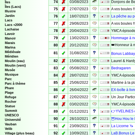
✗
74
03/08/2023
Donjons de B
Îles
Îles (Lacs)
✗
75
27/07/2023
A vos boules !!
Illustre
✓
Jardin
76
18/07/2023
La pêche au p
Lacs
✗
77
29/06/2023
A vos boules !!
Lacs +2000
Lachaise
✗
78
20/04/2023
YMCA épisode
Lavoir
✓
79
13/02/2023
Hommage à nos
Manoir
Marais
✗
👑Honneur à n
80
20/12/2022
Marina
Médiévale
✓
81
31/08/2022
Bonus Labbaye
Méridien
✗
82
15/08/2022
Laurel & Hard
Moulin (eau)
Moulin (vent)
✓
83
05/08/2022
Bedragaren
Musée
Musique
✗
84
28/07/2022
YMCA épisode
Parc
✗
85
25/06/2022
Martine à la p
Parc à thème
Phare
✓
86
26/04/2022
EX-boîte à liv
Plage
✗
87
22/02/2022
Un Jour Partic
Refuge
Rocher
✗
88
03/02/2022
YMCA épisode
Statue
Summit
✓
👉YVELINES q
89
01/12/2021
UNESCO
✓
90
28/10/2021
🦉Hou Hou le
Université
Vauban
✓
91
23/09/2021
La Licorne 🦄
Velib
✓
92
10/09/2021
LaB.Bonus Le t
Village (plus beau)