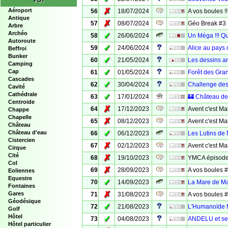
POI
✗
Aéroport
56
18/07/2024
A vos boules !
Antique
✗
57
08/07/2024
Géo Break #3
Arbre
Archéo
✓
58
26/06/2024
Un Méga !!! Q
Autoroute
✓
59
24/06/2024
Alice au pays 
Beffroi
Bunker
✓
60
21/05/2024
Les dessins a
Camping
✓
Cap
61
01/05/2024
Forêt des Gra
Cascades
✓
62
30/04/2024
Challenge des
Cavité
Cathédrale
✓
63
17/01/2024
🏰 Château de 
Centroide
✗
64
17/12/2023
Avent c'est Ma
Chappe
Chapelle
✗
65
08/12/2023
Avent c'est Ma
Château
✓
Château d'eau
66
06/12/2023
Les Lutins de
Cistercien
✗
67
02/12/2023
Avent c'est Ma
Cirque
Cité
✗
68
19/10/2023
YMCA épisode
Col
✗
69
28/09/2023
A vos boules 
Eoliennes
Equestre
✓
70
14/09/2023
La Mare de M
Fontaines
✗
Gares
71
31/08/2023
A vos boules 
Géodésique
✓
72
21/08/2023
L'Humanoïde fu
Golf
Hôtel
✓
73
04/08/2023
ANDELU et ses
Hôtel particulier