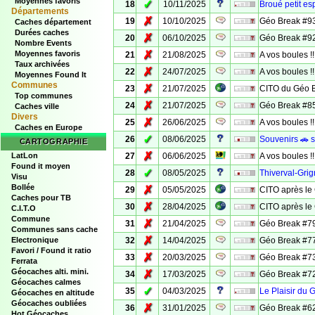
Moyennes favoris
✓
18
10/11/2025
Broué petit es
Départements
✗
19
10/10/2025
Géo Break #9
Caches département
Durées caches
✗
20
06/10/2025
Géo Break #9
Nombre Events
✗
Moyennes favoris
21
21/08/2025
A vos boules !!
Taux archivées
✗
22
24/07/2025
A vos boules !!
Moyennes Found It
Communes
✗
23
21/07/2025
CITO du Géo 
Top communes
✗
24
21/07/2025
Géo Break #8
Caches ville
Divers
✗
25
26/06/2025
A vos boules !!
Caches en Europe
✓
26
08/06/2025
Souvenirs 🚗 
CARTOGRAPHIE
✗
LatLon
27
06/06/2025
A vos boules !
Found it moyen
✓
28
08/05/2025
Thiverval-Grig
Visu
Bollée
✗
29
05/05/2025
CITO après le
Caches pour TB
✗
30
28/04/2025
CITO après le
C.I.T.O
Commune
✗
31
21/04/2025
Géo Break #7
Communes sans cache
✗
Electronique
32
14/04/2025
Géo Break #7
Favori / Found it ratio
✗
33
20/03/2025
Géo Break #7
Ferrata
Géocaches alti. mini.
✗
34
17/03/2025
Géo Break #7
Géocaches calmes
✓
35
04/03/2025
Le Plaisir du 
Géocaches en altitude
Géocaches oubliées
✗
36
31/01/2025
Géo Break #6
Hot Géocaches