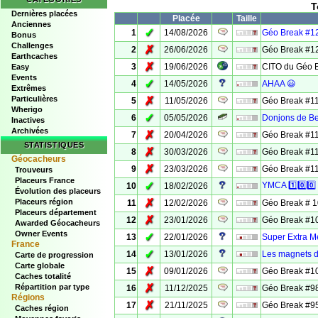
T
Dernières placées
Placée
Taille
Anciennes
✓
1
14/08/2026
Géo Break #1
Bonus
Challenges
✗
2
26/06/2026
Géo Break #1
Earthcaches
✗
3
19/06/2026
CITO du Géo 
Easy
Events
✓
4
14/05/2026
AHAA 😃
Extrêmes
Particulières
✗
5
11/05/2026
Géo Break #11
Wherigo
✓
6
05/05/2026
Donjons de B
Inactives
Archivées
✗
7
20/04/2026
Géo Break #11
STATISTIQUES
✗
8
30/03/2026
Géo Break #11
Géocacheurs
✗
9
23/03/2026
Géo Break #1
Trouveurs
Placeurs France
✓
YMCA 1️⃣0️⃣0️⃣
10
18/02/2026
Évolution des placeurs
✗
Placeurs région
11
12/02/2026
Géo Break # 
Placeurs département
✗
12
23/01/2026
Géo Break #1
Awarded Géocacheurs
Owner Events
✓
13
22/01/2026
Super Extra M
France
✓
14
13/01/2026
Les magnets d
Carte de progression
Carte globale
✗
15
09/01/2026
Géo Break #1
Caches totalité
✗
Répartition par type
16
11/12/2025
Géo Break #9
Régions
✗
17
21/11/2025
Géo Break #9
Caches région