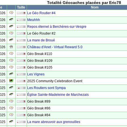
Totalité Géocaches placées par Eric78
ée
Taille
Nom
2026
Le Géo Routier #4
2026
Meuhhh
2026
Repos éternel à Berchères-sur-Vesgre
2026
Le Géo Routier #2
2026
La mare de Broué
2026
Château d'Anet - Virtual Reward 5.0
2026
Géo Break #110
2026
Géo Break #109
2026
Géo Break #105
2026
Les Vignes
2025
2025 Community Celebration Event
2025
Les Routiers sont Sympa
2025
Église Sainte-Madeleine de Marchezais
2025
Géo Break #89
2025
Géo Break #86
2025
Géo Break #84
2025
La mare abreuvoir aux grenouilles