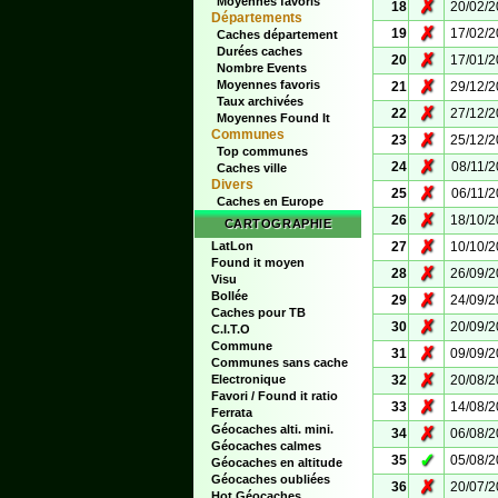
Moyennes favoris
✗
18
20/02/
Départements
✗
19
17/02/
Caches département
Durées caches
✗
20
17/01/
Nombre Events
✗
Moyennes favoris
21
29/12/
Taux archivées
✗
22
27/12/
Moyennes Found It
Communes
✗
23
25/12/
Top communes
✗
24
08/11/
Caches ville
Divers
✗
25
06/11/
Caches en Europe
✗
26
18/10/
CARTOGRAPHIE
✗
LatLon
27
10/10/
Found it moyen
✗
28
26/09/
Visu
Bollée
✗
29
24/09/
Caches pour TB
✗
30
20/09/
C.I.T.O
Commune
✗
31
09/09/
Communes sans cache
✗
Electronique
32
20/08/
Favori / Found it ratio
✗
33
14/08/
Ferrata
Géocaches alti. mini.
✗
34
06/08/
Géocaches calmes
✓
35
05/08/
Géocaches en altitude
Géocaches oubliées
✗
36
20/07/
Hot Géocaches