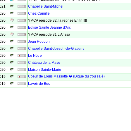
2021
Chapelle Saint-Michel
2020
Chez Camille
2020
YMCA épisode 32, la reprise Enfin !!!!
2020
Eglise Sainte Jeanne d'Arc
2020
YMCA épisode 31 L'Arissa
2020
Jean Houdon
2020
Chapelle Saint-Joseph-de-Glatigny
2020
Le Nôtre
2020
Château de la Maye
2020
Maison Sainte-Marie
Coeur de Louis Massotte ❤️ (Digue du trou salé)
2019
2019
Lavoir de Buc