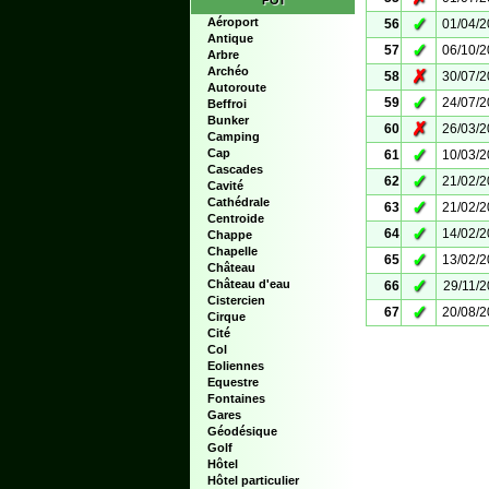
POI
✓
Aéroport
56
01/04/
Antique
✓
57
06/10/
Arbre
Archéo
✗
58
30/07/
Autoroute
✓
59
24/07/
Beffroi
Bunker
✗
60
26/03/
Camping
✓
Cap
61
10/03/
Cascades
✓
62
21/02/
Cavité
Cathédrale
✓
63
21/02/
Centroide
✓
64
14/02/
Chappe
Chapelle
✓
65
13/02/
Château
✓
Château d'eau
66
29/11/
Cistercien
✓
67
20/08/
Cirque
Cité
Col
Eoliennes
Equestre
Fontaines
Gares
Géodésique
Golf
Hôtel
Hôtel particulier