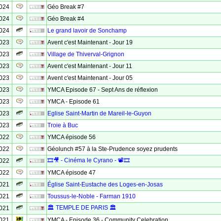
2024
Géo Break #7
2024
Géo Break #4
2024
Le grand lavoir de Sonchamp
2023
Avent c'est Maintenant - Jour 19
2023
Village de Thiverval-Grignon
2023
Avent c'est Maintenant - Jour 11
2023
Avent c'est Maintenant - Jour 05
2023
YMCA Episode 67 - Sept Ans de réflexion
2023
YMCA - Episode 61
2023
Eglise Saint-Martin de Mareil-le-Guyon
2023
Troie à Buc
2022
YMCA épisode 56
2022
Géolunch #57 à la Ste-Prudence soyez prudents
🎞🎥 - Cinéma le Cyrano - 📽🎞
2022
2022
YMCA épisode 47
2021
Église Saint-Eustache des Loges-en-Josas
2021
Toussus-le-Noble - Farman 1910
🏛 TEMPLE DE PARIS 🏛
2021
2021
YMCA - Episode 36 - Community Celebration