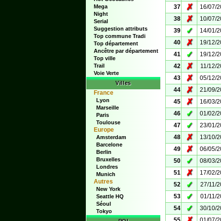
✗
Mega
37
16/07/
Night
✗
38
10/07/
Serial
Suggestion attributs
✓
39
14/01/
Top commune Tradi
✗
40
19/12/
Top département
Ancêtre par département
✓
41
19/12/
Top ville
✗
Trail
42
11/12/
Voie Verte
✗
43
05/12/
Villes
✗
44
21/09/
France
Lyon
✗
45
16/03/
Marseille
✓
46
01/02/
Paris
Toulouse
✓
47
23/01/
Europe
✗
48
13/10/
Amsterdam
Barcelone
✗
49
06/05/
Berlin
Bruxelles
✓
50
08/03/
Londres
✗
51
17/02/
Munich
Autres
✓
52
27/11/
New York
✓
53
01/11/
Seattle HQ
Séoul
✓
54
30/10/
Tokyo
✗
55
01/07/