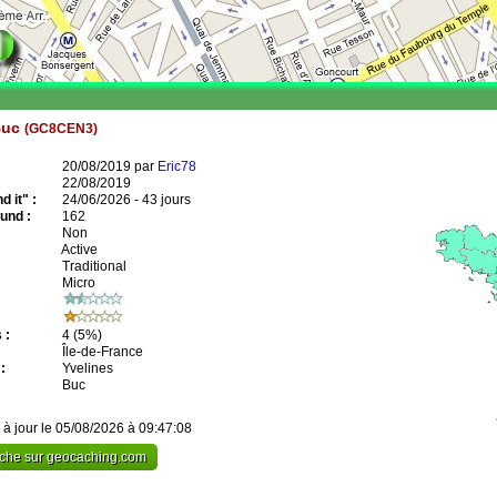
Buc
(GC8CEN3)
20/08/2019 par
Eric78
22/08/2019
 it" :
24/06/2026 - 43 jours
und :
162
Non
Active
Traditional
Micro
 :
4
(5%)
Île-de-France
:
Yvelines
Buc
 à jour le 05/08/2026 à 09:47:08
cache sur geocaching.com