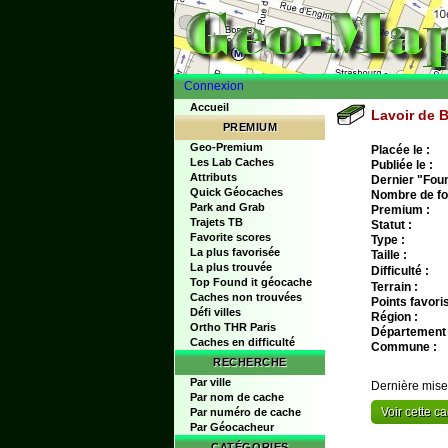
Connexion
Accueil
Lavoir de 
PREMIUM
Geo-Premium
Placée le :
Les Lab Caches
Publiée le :
Attributs
Dernier "Found
Quick Géocaches
Nombre de fo
Park and Grab
Premium :
Trajets TB
Statut :
Favorite scores
Type :
La plus favorisée
Taille :
La plus trouvée
Difficulté :
Top Found it géocache
Terrain :
Caches non trouvées
Points favoris
Défi villes
Région :
Ortho THR Paris
Département 
Caches en difficulté
Commune :
RECHERCHE
Par ville
Dernière mise
Par nom de cache
Voir cette 
Par numéro de cache
Par Géocacheur
CATÉGORIES