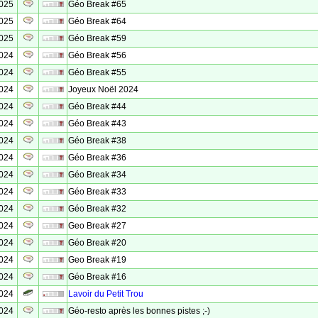
2025
Géo Break #65
2025
Géo Break #64
2025
Géo Break #59
2024
Géo Break #56
2024
Géo Break #55
2024
Joyeux Noël 2024
2024
Géo Break #44
2024
Géo Break #43
2024
Géo Break #38
2024
Géo Break #36
2024
Géo Break #34
2024
Géo Break #33
2024
Géo Break #32
2024
Geo Break #27
2024
Géo Break #20
2024
Geo Break #19
2024
Géo Break #16
2024
Lavoir du Petit Trou
2024
Géo-resto après les bonnes pistes ;-)