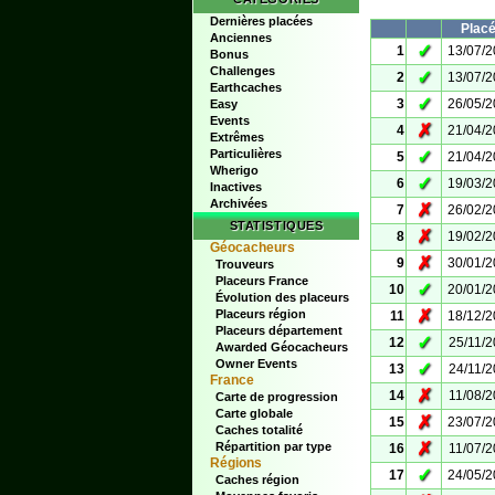
Dernières placées
Plac
Anciennes
✓
1
13/07/
Bonus
Challenges
✓
2
13/07/
Earthcaches
✓
3
26/05/
Easy
Events
✗
4
21/04/
Extrêmes
Particulières
✓
5
21/04/
Wherigo
✓
6
19/03/
Inactives
Archivées
✗
7
26/02/
STATISTIQUES
✗
8
19/02/
Géocacheurs
✗
9
30/01/
Trouveurs
Placeurs France
✓
10
20/01/
Évolution des placeurs
✗
Placeurs région
11
18/12/
Placeurs département
✓
12
25/11/
Awarded Géocacheurs
Owner Events
✓
13
24/11/
France
✗
14
11/08/
Carte de progression
Carte globale
✗
15
23/07/
Caches totalité
✗
Répartition par type
16
11/07/
Régions
✓
17
24/05/
Caches région