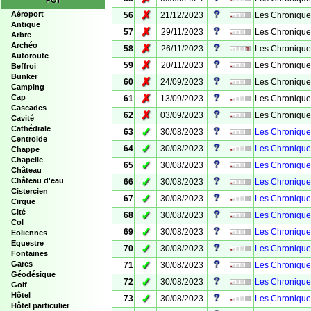
POI
✗
Aéroport
56
21/12/2023
Les Chronique
Antique
✗
57
29/11/2023
Les Chroniques
Arbre
Archéo
✗
58
26/11/2023
Les Chroniques
Autoroute
✗
59
20/11/2023
Les Chroniques
Beffroi
Bunker
✗
60
24/09/2023
Les Chronique
Camping
✗
Cap
61
13/09/2023
Les Chronique
Cascades
✗
62
03/09/2023
Les Chronique
Cavité
Cathédrale
✓
63
30/08/2023
Les Chronique
Centroide
✓
64
30/08/2023
Les Chronique
Chappe
Chapelle
✓
65
30/08/2023
Les Chronique
Château
✓
Château d'eau
66
30/08/2023
Les Chronique
Cistercien
✓
67
30/08/2023
Les Chronique
Cirque
Cité
✓
68
30/08/2023
Les Chronique
Col
✓
69
30/08/2023
Les Chronique
Eoliennes
Equestre
✓
70
30/08/2023
Les Chronique
Fontaines
✓
Gares
71
30/08/2023
Les Chronique
Géodésique
✓
72
30/08/2023
Les Chronique
Golf
Hôtel
✓
73
30/08/2023
Les Chronique
Hôtel particulier