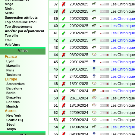
✗
Mega
37
20/02/2025
Les Chroniques 
Night
✗
38
20/02/2025
Les Chroniques
Serial
Suggestion attributs
✓
39
20/02/2025
Les Chroniques 
Top commune Tradi
✓
40
20/02/2025
Les Chronique
Top département
Ancêtre par département
✓
41
20/02/2025
Les Chroniques 
Top ville
✓
Trail
42
20/02/2025
Les Chroniques
Voie Verte
✓
43
20/02/2025
Les Chroniques 
Villes
✗
44
08/02/2025
Les Chronique
France
Lyon
✓
45
29/01/2025
Les Chronique
Marseille
✓
46
29/01/2025
Les Chroniques
Paris
Toulouse
✓
47
24/01/2025
Les Chronique
Europe
✗
48
18/01/2025
Les Chronique
Amsterdam
Barcelone
✓
49
25/11/2024
Les Chroniques
Berlin
Bruxelles
✗
50
23/11/2024
Les Chronique
Londres
✗
51
18/10/2024
Les Chronique
Munich
Autres
✗
52
22/09/2024
Les Chronique
New York
✗
53
20/09/2024
Les Chroniques
Seattle HQ
Séoul
✓
54
14/09/2024
Les Chroniques
Tokyo
✗
55
09/03/2024
Les Chroniques