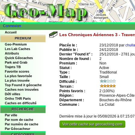
Connexion
Accueil
Les Chroniques Aériennes 3 - Trave
PREMIUM
Geo-Premium
Placée le :
23/12/2018 par
chull
Les Lab Caches
Publiée le :
24/12/2018
Attributs
Dernier "Found it" :
25/12/2018 - 2781 jo
Quick Géocaches
Nombre de found :
2
Park and Grab
Premium :
Non
Trajets TB
Statut :
Active
Favorite scores
Type :
Traditional
La plus favorisée
Taille :
Small
La plus trouvée
Difficulté :
Top Found it géocache
Terrain :
Caches non trouvées
Points favoris :
2
(100%)
Défi villes
Région :
Provence-Alpes-Côte 
Ortho THR Paris
Département :
Bouches-du-Rhône
Caches en difficulté
Commune :
La Ciotat
RECHERCHE
Par ville
Dernière mise à jour le 05/08/2026 à 07:15:07
Par nom de cache
Voir cette cache sur geocaching.com
Par numéro de cache
Par Géocacheur
CATÉGORIES