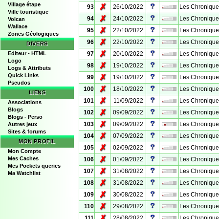
Village étape
✗
93
26/10/2022
Les Chroniques 
Ville touristique
✗
94
24/10/2022
Les Chroniques
Volcan
Wallace
✗
95
22/10/2022
Les Chroniques 
Zones Géologiques
✗
96
22/10/2022
Les Chroniques 
DIVERS
✗
Editeur - HTML
97
20/10/2022
Les Chroniques
Logo
✗
98
19/10/2022
Les Chroniques 
Logs & Attributs
Quick Links
✗
99
19/10/2022
Les Chroniques
Pseudos
✗
100
18/10/2022
Les Chroniques 
LIENS
✗
101
11/09/2022
Les Chronique
Associations
Blogs
✗
102
09/09/2022
Les Chronique
Blogs - Perso
✗
103
09/09/2022
Les Chronique
Autres jeux
Sites & forums
✗
104
07/09/2022
Les Chronique
MON PROFIL
✗
105
02/09/2022
Les Chronique
Mon Compte
✗
Mes Caches
106
01/09/2022
Les Chronique
Mes Pockets queries
✗
107
31/08/2022
Les Chronique
Ma Watchlist
✗
108
31/08/2022
Les Chronique
✗
109
30/08/2022
Les Chronique
✗
110
29/08/2022
Les Chronique
✗
111
28/08/2022
Les Chroniques