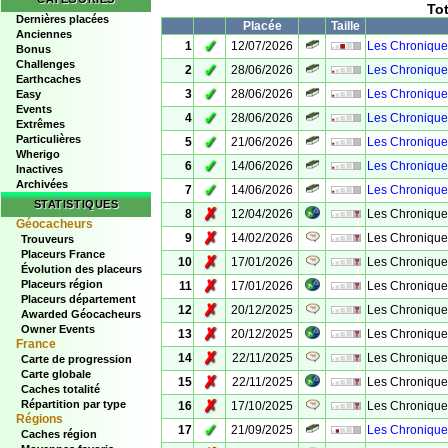
To
Dernières placées
Placée
Taille
Anciennes
✓
1
12/07/2026
Les Chroniques
Bonus
Challenges
✓
2
28/06/2026
Les Chroniques
Earthcaches
✓
3
28/06/2026
Les Chronique
Easy
Events
✓
4
28/06/2026
Les Chronique
Extrêmes
Particulières
✓
5
21/06/2026
Les Chroniques
Wherigo
✓
6
14/06/2026
Les Chroniques
Inactives
Archivées
✓
7
14/06/2026
Les Chroniques
STATISTIQUES
✗
8
12/04/2026
Les Chroniques
Géocacheurs
✗
9
14/02/2026
Les Chronique
Trouveurs
Placeurs France
✗
10
17/01/2026
Les Chronique
Évolution des placeurs
✗
Placeurs région
11
17/01/2026
Les Chroniques
Placeurs département
✗
12
20/12/2025
Les Chronique
Awarded Géocacheurs
Owner Events
✗
13
20/12/2025
Les Chroniques 
France
✗
14
22/11/2025
Les Chronique
Carte de progression
Carte globale
✗
15
22/11/2025
Les Chroniques
Caches totalité
✗
Répartition par type
16
17/10/2025
Les Chronique
Régions
✓
17
21/09/2025
Les Chroniques
Caches région