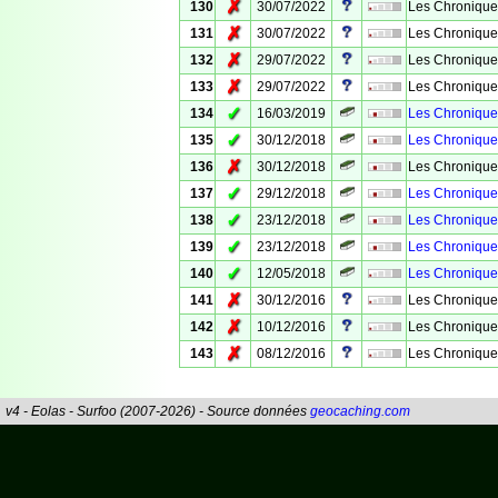
✗
130
30/07/2022
Les Chronique
✗
131
30/07/2022
Les Chroniques
✗
132
29/07/2022
Les Chronique
✗
133
29/07/2022
Les Chronique
✓
134
16/03/2019
Les Chroniques
✓
135
30/12/2018
Les Chroniques
✗
136
30/12/2018
Les Chroniques
✓
137
29/12/2018
Les Chroniques
✓
138
23/12/2018
Les Chroniques
✓
139
23/12/2018
Les Chronique
✓
140
12/05/2018
Les Chronique
✗
141
30/12/2016
Les Chronique
✗
142
10/12/2016
Les Chroniques
✗
143
08/12/2016
Les Chronique
v4 - Eolas - Surfoo (2007-2026) - Source données
geocaching.com