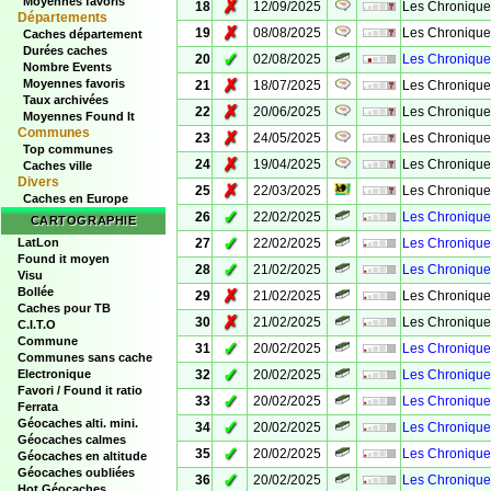
Moyennes favoris
✗
18
12/09/2025
Les Chronique
Départements
✗
19
08/08/2025
Les Chronique
Caches département
Durées caches
✓
20
02/08/2025
Les Chroniques
Nombre Events
✗
Moyennes favoris
21
18/07/2025
Les Chronique
Taux archivées
✗
22
20/06/2025
Les Chronique
Moyennes Found It
Communes
✗
23
24/05/2025
Les Chronique
Top communes
✗
24
19/04/2025
Les Chronique
Caches ville
Divers
✗
25
22/03/2025
Les Chronique
Caches en Europe
✓
26
22/02/2025
Les Chroniques
CARTOGRAPHIE
✓
LatLon
27
22/02/2025
Les Chroniques
Found it moyen
✓
28
21/02/2025
Les Chroniques
Visu
Bollée
✗
29
21/02/2025
Les Chroniques 
Caches pour TB
✗
30
21/02/2025
Les Chroniques
C.I.T.O
Commune
✓
31
20/02/2025
Les Chroniques
Communes sans cache
✓
Electronique
32
20/02/2025
Les Chroniques
Favori / Found it ratio
✓
33
20/02/2025
Les Chronique
Ferrata
Géocaches alti. mini.
✓
34
20/02/2025
Les Chroniques 
Géocaches calmes
✓
35
20/02/2025
Les Chroniques
Géocaches en altitude
Géocaches oubliées
✓
36
20/02/2025
Les Chronique
Hot Géocaches