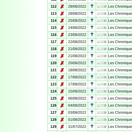
✗
112
28/08/2022
Les Chronique
✗
113
28/08/2022
Les Chronique
✗
114
25/08/2022
Les Chronique
✗
115
24/08/2022
Les Chronique
✗
116
23/08/2022
Les Chronique
✗
117
22/08/2022
Les Chronique
✗
118
21/08/2022
Les Chroniques
✗
119
21/08/2022
Les Chronique
✗
120
20/08/2022
Les Chroniques
✗
121
18/08/2022
Les Chronique
✗
122
17/08/2022
Les Chronique
✗
123
17/08/2022
Les Chronique
✗
124
15/08/2022
Les Chronique
✗
125
06/08/2022
Les Chroniques
✗
126
04/08/2022
Les Chronique
✗
127
03/08/2022
Les Chronique
✗
128
01/08/2022
Les Chronique
✗
129
31/07/2022
Les Chroniques