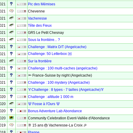
2021
Pic des Mémises
2021
Chevenne
2021
Vacheresse
2021
Tête des Fieux
2021
GR5 Le Petit Chesnay
2021
Sous la frontière... ?
2021
Challenge : Matrix D/T (Angelcache)
Challenge: 50 Letterbox ✉️
2021
2021
Sur la frontière
2021
Challenge : 100 multi-caches (angelcache)
2021
🔦 France-Suisse by night (Angelcache)
2021
Challenge : 100 mystery (Angelcache)
2021
🏅Challenge : 8 types - 7 tailles (Angelcache)🏅
2020
Challenge : altitude 1 000 m
2020
🐻 Fosse à l'Ours 🐻
2020
Bonus Adventure Lab Abondance
2020
Community Celebration Event-Vallée d'Abondance
2019
🥂 15 ans 🎂 Vacheresse-La Croix 🎉
2018
Plagne