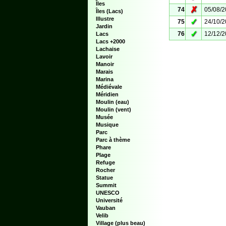
Îles
✗
74
05/08/
Îles (Lacs)
Illustre
✓
75
24/10/
Jardin
✓
76
12/12/
Lacs
Lacs +2000
Lachaise
Lavoir
Manoir
Marais
Marina
Médiévale
Méridien
Moulin (eau)
Moulin (vent)
Musée
Musique
Parc
Parc à thème
Phare
Plage
Refuge
Rocher
Statue
Summit
UNESCO
Université
Vauban
Velib
Village (plus beau)