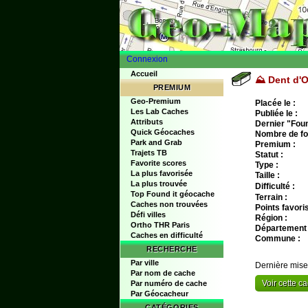
Connexion
Accueil
⛰ Dent d'O
PREMIUM
Geo-Premium
Placée le :
Les Lab Caches
Publiée le :
Attributs
Dernier "Found
Quick Géocaches
Nombre de fo
Park and Grab
Premium :
Trajets TB
Statut :
Favorite scores
Type :
La plus favorisée
Taille :
La plus trouvée
Difficulté :
Top Found it géocache
Terrain :
Caches non trouvées
Points favoris
Défi villes
Région :
Ortho THR Paris
Département 
Caches en difficulté
Commune :
RECHERCHE
Par ville
Dernière mise
Par nom de cache
Voir cette 
Par numéro de cache
Par Géocacheur
CATÉGORIES