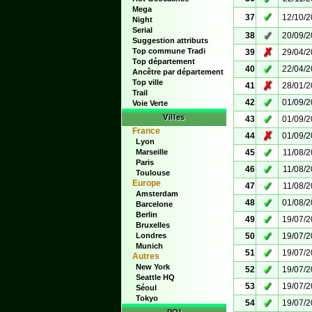
Mega
✓
37
12/10/
Night
Serial
✓
38
20/09/
Suggestion attributs
✗
Top commune Tradi
39
29/04/
Top département
✓
40
22/04/
Ancêtre par département
Top ville
✗
41
28/01/
Trail
✓
42
01/09/
Voie Verte
Villes
✓
43
01/09/
France
✗
44
01/09/
Lyon
✓
Marseille
45
11/08/
Paris
✓
46
11/08/
Toulouse
Europe
✓
47
11/08/
Amsterdam
✓
48
01/08/
Barcelone
Berlin
✓
49
19/07/
Bruxelles
✓
Londres
50
19/07/
Munich
✓
51
19/07/
Autres
New York
✓
52
19/07/
Seattle HQ
✓
53
19/07/
Séoul
Tokyo
✓
54
19/07/