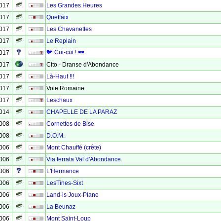
2017
Les Grandes Heures
2017
Queffaix
2017
Les Chavanettes
2017
Le Replain
🐦 Cui-cui ! 🕶
2017
2017
Cito - Dranse d'Abondance
2017
Là-Haut !!!
2017
Voie Romaine
2017
Leschaux
2014
CHAPELLE DE LA PARAZ
2008
Cornettes de Bise
2008
D.O.M.
2006
Mont Chauffé (crête)
2006
Via ferrata Val d'Abondance
2006
L'Hermance
2006
LesTines-Sixt
2006
Land-is Joux-Plane
2006
La Beunaz
2006
Mont Saint-Loup