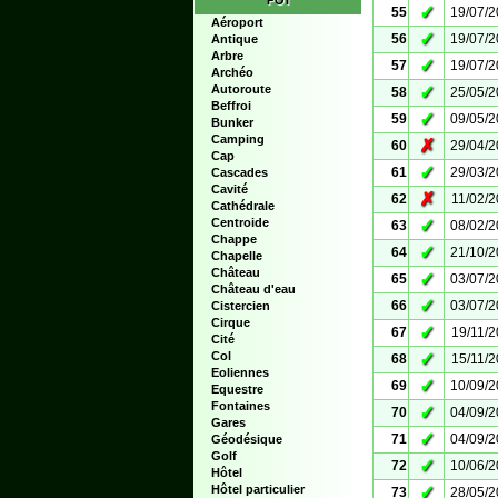
POI
✓
55
19/07/
Aéroport
✓
56
19/07/
Antique
Arbre
✓
57
19/07/
Archéo
Autoroute
✓
58
25/05/
Beffroi
✓
59
09/05/
Bunker
Camping
✗
60
29/04/
Cap
✓
61
29/03/
Cascades
Cavité
✗
62
11/02/
Cathédrale
Centroide
✓
63
08/02/
Chappe
✓
64
21/10/
Chapelle
Château
✓
65
03/07/
Château d'eau
✓
66
03/07/
Cistercien
Cirque
✓
67
19/11/
Cité
Col
✓
68
15/11/
Eoliennes
✓
69
10/09/
Equestre
Fontaines
✓
70
04/09/
Gares
✓
71
04/09/
Géodésique
Golf
✓
72
10/06/
Hôtel
Hôtel particulier
✓
73
28/05/