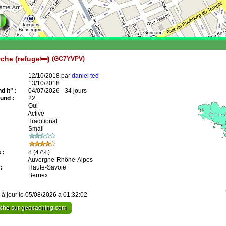
che (refuge🛏)
(GC7YVPV)
12/10/2018 par
daniel ted
13/10/2018
 it" :
04/07/2026 - 34 jours
und :
22
Oui
Active
Traditional
Small
 :
8
(47%)
Auvergne-Rhône-Alpes
:
Haute-Savoie
Bernex
 à jour le 05/08/2026 à 01:32:02
cache sur geocaching.com