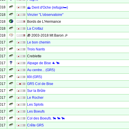
2018
⛰ Dent d'Oche (refuge🛏)
2018
Vinzier "L'observatoire"
2018
Bords de L'Hermance
2018
La Crottaz
2018
🎁 2003-2018 Mt Baron 🎉
2017
Le bon chemin
2017
Trois Nants
2017
Creblette
2017
Alpage de Bise 🐐 🐂
2017
Au centre... (GR5)
2017
Ilôt (GR5)
2017
GR5 Col de Bise
2017
Sur la Brûle
2017
Le Rocher
2017
Les Splots
2017
Les Boeufs
2017
Col des Boeufs. 🐂 🐂 🐂
2017
Crête GR5