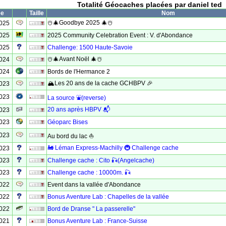
Totalité Géocaches placées par daniel ted
ée
Taille
Nom
☃️🎄Goodbye 2025 🎄☃️
2025
2025
2025 Community Celebration Event : V. d'Abondance
2025
Challenge: 1500 Haute-Savoie
☃️🎄Avant Noël 🎄☃️
2024
2024
Bords de l'Hermance 2
🏔️Les 20 ans de la cache GCHBPV 🎉
2023
2023
La source ⛲(reverse)
20 ans après HBPV 📬
2023
2023
Géoparc Bises
2023
Au bord du lac ⛵
🚂 Léman Express-Machilly 🚇 Challenge cache
2023
2023
Challenge cache : Cito 🎣(Angelcache)
2023
Challenge cache : 10000m. 🎣
2022
Event dans la vallée d'Abondance
2022
Bonus Aventure Lab : Chapelles de la vallée
2022
Bord de Dranse " La passerelle"
2021
Bonus Aventure Lab : France-Suisse