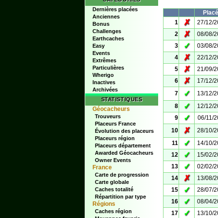
Dernières placées
Plac
Anciennes
✗
1
27/12/
Bonus
Challenges
✗
2
08/08/
Earthcaches
✓
3
03/08/
Easy
Events
✗
4
22/12/
Extrêmes
Particulières
✗
5
21/09/
Wherigo
✗
6
17/12/
Inactives
Archivées
✓
7
13/12/
STATISTIQUES
✓
8
12/12/
Géocacheurs
Trouveurs
✓
9
06/11/
Placeurs France
✗
10
28/10/
Évolution des placeurs
Placeurs région
✓
11
14/10/
Placeurs département
Awarded Géocacheurs
✓
12
15/02/
Owner Events
✓
13
02/02/
France
Carte de progression
✗
14
13/08/
Carte globale
✓
Caches totalité
15
28/07/
Répartition par type
✓
16
08/04/
Régions
Caches région
✓
17
13/10/