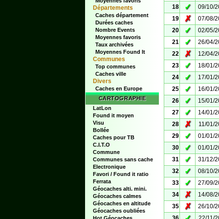
Moyennes favoris
✓
18
09/10/
Départements
Caches département
✗
19
07/08/
Durées caches
✓
Nombre Events
20
02/05/
Moyennes favoris
✓
21
26/04/
Taux archivées
Moyennes Found It
✗
22
12/04/
Communes
✓
23
18/01/
Top communes
Caches ville
✓
24
17/01/
Divers
✓
Caches en Europe
25
16/01/
CARTOGRAPHIE
✓
26
15/01/
LatLon
✓
27
14/01/
Found it moyen
Visu
✗
28
11/01/
Bollée
✓
29
01/01/
Caches pour TB
C.I.T.O
✓
30
01/01/
Commune
✓
31
31/12/
Communes sans cache
Electronique
✓
32
08/10/
Favori / Found it ratio
Ferrata
✓
33
27/09/
Géocaches alti. mini.
✗
34
14/08/
Géocaches calmes
Géocaches en altitude
✗
35
26/10/
Géocaches oubliées
✓
36
22/11/
Hot Géocaches