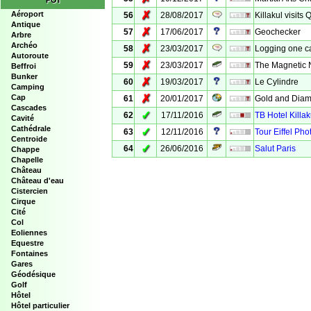
POI
✗
Aéroport
56
28/08/2017
Killakul visits
Antique
✗
57
17/06/2017
Geochecker
Arbre
Archéo
✗
58
23/03/2017
Logging one c
Autoroute
✗
59
23/03/2017
The Magnetic
Beffroi
Bunker
✗
60
19/03/2017
Le Cylindre
Camping
✗
Cap
61
20/01/2017
Gold and Diam
Cascades
✓
62
17/11/2016
TB Hotel Killak
Cavité
Cathédrale
✓
63
12/11/2016
Tour Eiffel Pho
Centroide
✓
64
26/06/2016
Salut Paris
Chappe
Chapelle
Château
Château d'eau
Cistercien
Cirque
Cité
Col
Eoliennes
Equestre
Fontaines
Gares
Géodésique
Golf
Hôtel
Hôtel particulier