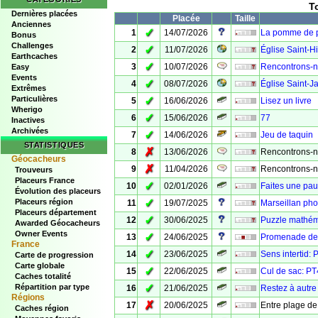
T
Dernières placées
Placée
Taille
Anciennes
✓
1
14/07/2026
La pomme de 
Bonus
Challenges
✓
2
11/07/2026
Église Saint-H
Earthcaches
✓
3
10/07/2026
Rencontrons-n
Easy
Events
✓
4
08/07/2026
Église Saint-
Extrêmes
Particulières
✓
5
16/06/2026
Lisez un livre
Wherigo
✓
6
15/06/2026
77
Inactives
Archivées
✓
7
14/06/2026
Jeu de taquin
STATISTIQUES
✗
8
13/06/2026
Rencontrons-n
Géocacheurs
✗
9
11/04/2026
Rencontrons-n
Trouveurs
Placeurs France
✓
10
02/01/2026
Faites une pa
Évolution des placeurs
✓
Placeurs région
11
19/07/2025
Marseillan pho
Placeurs département
✓
12
30/06/2025
Puzzle mathém
Awarded Géocacheurs
Owner Events
✓
13
24/06/2025
Promenade de 
France
✓
14
23/06/2025
Sens intertid: 
Carte de progression
Carte globale
✓
15
22/06/2025
Cul de sac: PT
Caches totalité
✓
Répartition par type
16
21/06/2025
Restez à autre 
Régions
✗
17
20/06/2025
Entre plage de
Caches région