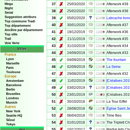
✗
Mega
37
25/03/2020
Afterwork #39
Night
✗
38
25/02/2020
Afterwork #38
Serial
Suggestion attributs
✓
39
05/02/2020
Labcache bonu
Top commune Tradi
✗
40
30/01/2020
Afterwork #37
Top département
Ancêtre par département
✗
41
19/12/2019
Afterwork #36
Top ville
✗
Trail
42
21/11/2019
Afterwork #35
Voie Verte
✗
43
31/10/2019
Afterwork #34
Villes
✗
44
24/09/2019
Afterwork #33
France
Lyon
✓
45
04/09/2019
The fountain
Marseille
✓
46
02/09/2019
La Seine
Paris
Toulouse
✗
47
29/08/2019
Afterwork #32
Europe
✓
48
11/02/2019
[Créatives 201
Amsterdam
Barcelone
✓
49
03/02/2019
[Créatives 201
Berlin
Bruxelles
✗
50
23/01/2019
[Créatives 201
Londres
✗
51
30/10/2018
La Tour Eiffel
Munich
Autres
✓
52
28/08/2018
Église Saint J
New York
✗
53
06/04/2018
Time flies
Seattle HQ
Séoul
✗
54
01/01/2018
The Triplett C
Tokyo
✗
55
10/12/2017
Martial Arts C