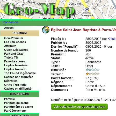
Connexion
Accueil
Église Saint Jean Baptiste à Porto-
PREMIUM
Geo-Premium
Placée le :
28/08/2018 par
Killak
Les Lab Caches
Publiée le :
30/08/2018
Attributs
Dernier "Found it" :
08/08/2026 - 0 jour
Quick Géocaches
Nombre de found :
366
Park and Grab
Premium :
Non
Trajets TB
Statut :
Active
Favorite scores
Type :
Earthcache
La plus favorisée
Taille :
Other
La plus trouvée
Difficulté :
Top Found it géocache
Terrain :
Caches non trouvées
Points favoris :
27
(10%)
Défi villes
Région :
Corse
Ortho THR Paris
Département :
Corse-du-Sud
Caches en difficulté
Commune :
Porto-Vecchio
RECHERCHE
Par ville
Dernière mise à jour le 08/08/2026 à 12:01:42
Par nom de cache
Voir cette cache sur geocaching.com
Par numéro de cache
Par Géocacheur
CATÉGORIES