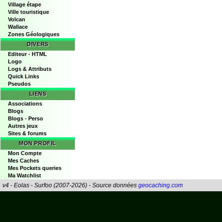
Village étape
Ville touristique
Volcan
Wallace
Zones Géologiques
DIVERS
Editeur - HTML
Logo
Logs & Attributs
Quick Links
Pseudos
LIENS
Associations
Blogs
Blogs - Perso
Autres jeux
Sites & forums
MON PROFIL
Mon Compte
Mes Caches
Mes Pockets queries
Ma Watchlist
v4 - Eolas - Surfoo (2007-2026) - Source données
geocaching.com