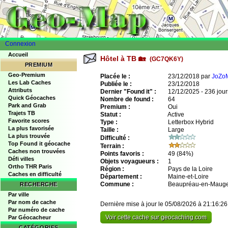
Connexion
Accueil
Hôtel à TB 🏡
(GC7QK6Y)
PREMIUM
Geo-Premium
Placée le :
23/12/2018 par
JoZo
Les Lab Caches
Publiée le :
23/12/2018
Attributs
Dernier "Found it" :
12/12/2025 - 236 jour
Quick Géocaches
Nombre de found :
64
Park and Grab
Premium :
Oui
Trajets TB
Statut :
Active
Favorite scores
Type :
Letterbox Hybrid
La plus favorisée
Taille :
Large
La plus trouvée
Difficulté :
Top Found it géocache
Terrain :
Caches non trouvées
Points favoris :
49
(84%)
Défi villes
Objets voyagueurs :
1
Ortho THR Paris
Région :
Pays de la Loire
Caches en difficulté
Département :
Maine-et-Loire
Commune :
Beaupréau-en-Maug
RECHERCHE
Par ville
Par nom de cache
Dernière mise à jour le 05/08/2026 à 21:16:26
Par numéro de cache
Voir cette cache sur geocaching.com
Par Géocacheur
CATÉGORIES