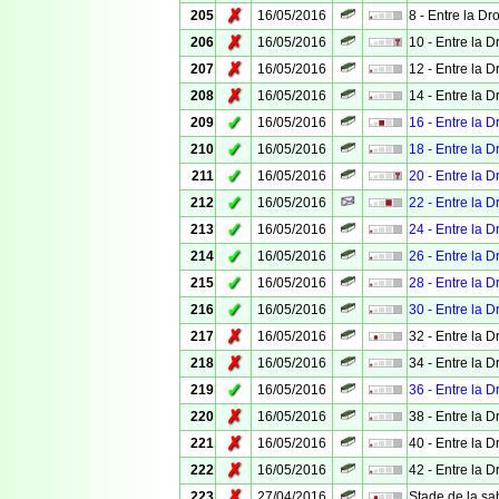
✗
205
16/05/2016
8 - Entre la Dro
✗
206
16/05/2016
10 - Entre la Dr
✗
207
16/05/2016
12 - Entre la Dr
✗
208
16/05/2016
14 - Entre la Dr
✓
209
16/05/2016
16 - Entre la Dr
✓
210
16/05/2016
18 - Entre la Dr
✓
211
16/05/2016
20 - Entre la Dr
✓
212
16/05/2016
22 - Entre la Dr
✓
213
16/05/2016
24 - Entre la Dr
✓
214
16/05/2016
26 - Entre la Dr
✓
215
16/05/2016
28 - Entre la Dr
✓
216
16/05/2016
30 - Entre la Dr
✗
217
16/05/2016
32 - Entre la Dr
✗
218
16/05/2016
34 - Entre la Dr
✓
219
16/05/2016
36 - Entre la Dr
✗
220
16/05/2016
38 - Entre la Dr
✗
221
16/05/2016
40 - Entre la Dr
✗
222
16/05/2016
42 - Entre la Dr
✗
223
27/04/2016
Stade de la sa