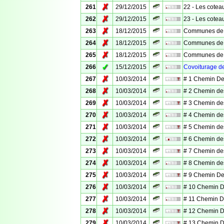
✗
261
29/12/2015
22 - Les cotea
✗
262
29/12/2015
23 - Les cotea
✗
263
18/12/2015
Communes de M
✗
264
18/12/2015
Communes de M
✗
265
18/12/2015
Communes de M
✓
266
15/12/2015
Covoiturage d
✗
267
10/03/2014
# 1 Chemin Des
✗
268
10/03/2014
# 2 Chemin des
✗
269
10/03/2014
# 3 Chemin des
✗
270
10/03/2014
# 4 Chemin des
✗
271
10/03/2014
# 5 Chemin des
✗
272
10/03/2014
# 6 Chemin des
✗
273
10/03/2014
# 7 Chemin des
✗
274
10/03/2014
# 8 Chemin des
✗
275
10/03/2014
# 9 Chemin Des
✗
276
10/03/2014
# 10 Chemin De
✗
277
10/03/2014
# 11 Chemin De
✗
278
10/03/2014
# 12 Chemin De
✗
279
10/03/2014
# 13 Chemin De