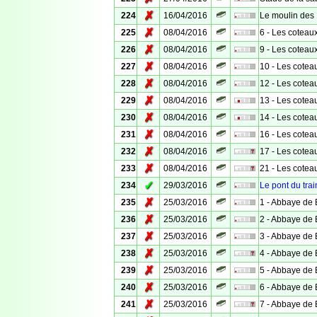
✗
224
16/04/2016
Le moulin des
✗
225
08/04/2016
6 - Les coteau
✗
226
08/04/2016
9 - Les coteau
✗
227
08/04/2016
10 - Les cotea
✗
228
08/04/2016
12 - Les cotea
✗
229
08/04/2016
13 - Les cotea
✗
230
08/04/2016
14 - Les cotea
✗
231
08/04/2016
16 - Les cotea
✗
232
08/04/2016
17 - Les cotea
✗
233
08/04/2016
21 - Les cotea
✓
234
29/03/2016
Le pont du train
✗
235
25/03/2016
1 - Abbaye de 
✗
236
25/03/2016
2 - Abbaye de 
✗
237
25/03/2016
3 - Abbaye de 
✗
238
25/03/2016
4 - Abbaye de 
✗
239
25/03/2016
5 - Abbaye de 
✗
240
25/03/2016
6 - Abbaye de 
✗
241
25/03/2016
7 - Abbaye de 