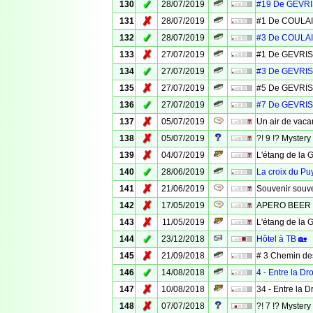
✓
130
28/07/2019
#19 De GEVRI
✗
131
28/07/2019
#1 De COULAI
✓
132
28/07/2019
#3 De COULAI
✗
133
27/07/2019
#1 De GEVRIS
✓
134
27/07/2019
#3 De GEVRIS
✗
135
27/07/2019
#5 De GEVRIS
✓
136
27/07/2019
#7 De GEVRIS
✗
137
05/07/2019
Un air de vacan
✗
138
05/07/2019
?! 9 !? Mystery
✗
139
04/07/2019
L'étang de la 
✓
140
28/06/2019
La croix du P
✗
141
21/06/2019
Souvenir souven
✗
142
17/05/2019
APERO BEER C
✗
143
11/05/2019
L'étang de la 
✓
144
23/12/2018
Hôtel à TB 🏡
✗
145
21/09/2018
# 3 Chemin des
✓
146
14/08/2018
4 - Entre la Dro
✗
147
10/08/2018
34 - Entre la Dr
✗
148
07/07/2018
?! 7 !? Mystery