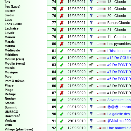
✗
74
16/08/2021
18 - Cluedo
Îles
Îles (Lacs)
✗
75
16/08/2021
19 - Cluedo
Illustre
✗
Jardin
76
16/08/2021
20 - Cluedo
Lacs
✗
77
16/08/2021
Bonus Cluedo
Lacs +2000
Lachaise
✗
78
16/08/2021
21 - Cluedo
Lavoir
✗
79
16/08/2021
11 - Cluedo
Manoir
Marais
✗
80
27/04/2021
Les pyramides
Marina
✓
Médiévale
81
09/04/2021
L'histoire des n
Méridien
✓
82
10/09/2020
#12 De COULA
Moulin (eau)
Moulin (vent)
✓
83
21/06/2020
#9 De PONT 
Musée
✓
84
21/06/2020
#7 De PONT 
Musique
Parc
✓
85
21/06/2020
#5 De PONT 
Parc à thème
✗
Phare
86
21/06/2020
#3 De PONT 
Plage
✗
87
21/06/2020
#1 De PONT 
Refuge
Rocher
✓
88
20/06/2020
Adventure Lab 
Statue
✓
89
03/01/2020
😍😊😎 Les sm
Summit
UNESCO
✓
90
02/01/2020
La galette des
Université
✓
Vauban
✌Voici ma 200
91
29/11/2019
Velib
✓
92
12/09/2019
Une nouvelle 
Village (plus beau)