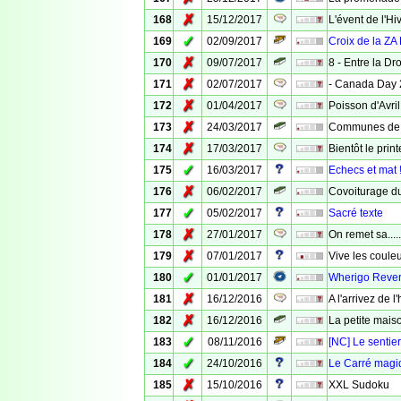
✗
168
15/12/2017
L'évent de l'Hi
✓
169
02/09/2017
Croix de la ZA
✗
170
09/07/2017
8 - Entre la Dro
✗
171
02/07/2017
- Canada Day 
✗
172
01/04/2017
Poisson d'Avril !
✗
173
24/03/2017
Communes de M
✗
174
17/03/2017
Bientôt le print
✓
175
16/03/2017
Echecs et mat !
✗
176
06/02/2017
Covoiturage d
✓
177
05/02/2017
Sacré texte
✗
178
27/01/2017
On remet sa.....
✗
179
07/01/2017
Vive les couleur
✓
180
01/01/2017
Wherigo Rever
✗
181
16/12/2016
A l'arrivez de l'
✗
182
16/12/2016
La petite mais
✓
183
08/11/2016
[NC] Le sentie
✓
184
24/10/2016
Le Carré magi
✗
185
15/10/2016
XXL Sudoku