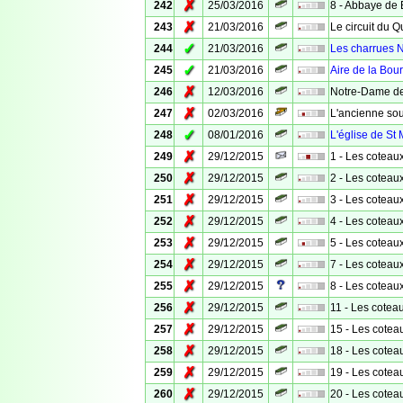
✗
242
25/03/2016
8 - Abbaye de 
✗
243
21/03/2016
Le circuit du Q
✓
244
21/03/2016
Les charrues 
✓
245
21/03/2016
Aire de la Bou
✗
246
12/03/2016
Notre-Dame d
✗
247
02/03/2016
L'ancienne sou
✓
248
08/01/2016
L'église de St 
✗
249
29/12/2015
1 - Les coteau
✗
250
29/12/2015
2 - Les coteau
✗
251
29/12/2015
3 - Les coteau
✗
252
29/12/2015
4 - Les coteau
✗
253
29/12/2015
5 - Les coteau
✗
254
29/12/2015
7 - Les coteau
✗
255
29/12/2015
8 - Les coteau
✗
256
29/12/2015
11 - Les cotea
✗
257
29/12/2015
15 - Les cotea
✗
258
29/12/2015
18 - Les cotea
✗
259
29/12/2015
19 - Les cotea
✗
260
29/12/2015
20 - Les cotea