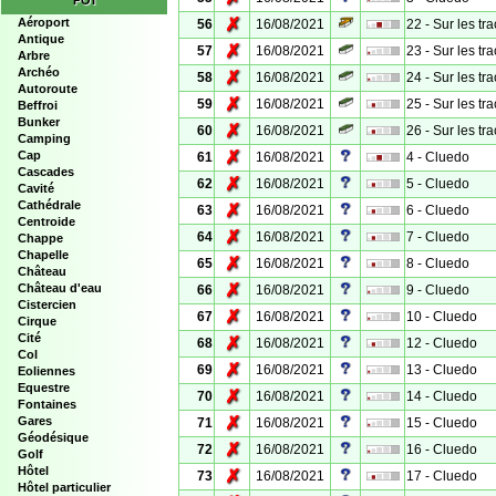
POI
✗
Aéroport
56
16/08/2021
22 - Sur les tr
Antique
✗
57
16/08/2021
23 - Sur les tr
Arbre
Archéo
✗
58
16/08/2021
24 - Sur les tr
Autoroute
✗
59
16/08/2021
25 - Sur les tr
Beffroi
Bunker
✗
60
16/08/2021
26 - Sur les tr
Camping
✗
Cap
61
16/08/2021
4 - Cluedo
Cascades
✗
62
16/08/2021
5 - Cluedo
Cavité
Cathédrale
✗
63
16/08/2021
6 - Cluedo
Centroide
✗
64
16/08/2021
7 - Cluedo
Chappe
Chapelle
✗
65
16/08/2021
8 - Cluedo
Château
✗
Château d'eau
66
16/08/2021
9 - Cluedo
Cistercien
✗
67
16/08/2021
10 - Cluedo
Cirque
Cité
✗
68
16/08/2021
12 - Cluedo
Col
✗
69
16/08/2021
13 - Cluedo
Eoliennes
Equestre
✗
70
16/08/2021
14 - Cluedo
Fontaines
✗
Gares
71
16/08/2021
15 - Cluedo
Géodésique
✗
72
16/08/2021
16 - Cluedo
Golf
Hôtel
✗
73
16/08/2021
17 - Cluedo
Hôtel particulier