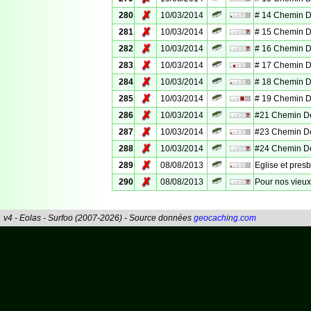
✗
280
10/03/2014
# 14 Chemin De
✗
281
10/03/2014
# 15 Chemin De
✗
282
10/03/2014
# 16 Chemin De
✗
283
10/03/2014
# 17 Chemin De
✗
284
10/03/2014
# 18 Chemin De
✗
285
10/03/2014
# 19 Chemin De
✗
286
10/03/2014
#21 Chemin De
✗
287
10/03/2014
#23 Chemin De
✗
288
10/03/2014
#24 Chemin De
✗
289
08/08/2013
Eglise et pres
✗
290
08/08/2013
Pour nos vieux
v4 - Eolas - Surfoo (2007-2026) - Source données
geocaching.com