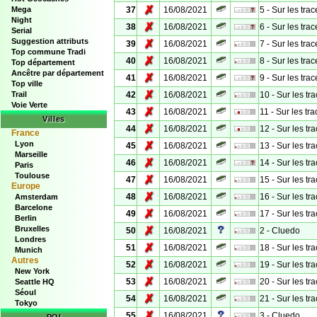
✗
Mega
37
16/08/2021
5 - Sur les tra
Night
✗
38
16/08/2021
6 - Sur les tra
Serial
Suggestion attributs
✗
39
16/08/2021
7 - Sur les tra
Top commune Tradi
✗
40
16/08/2021
8 - Sur les tra
Top département
Ancêtre par département
✗
41
16/08/2021
9 - Sur les tra
Top ville
✗
Trail
42
16/08/2021
10 - Sur les tr
Voie Verte
✗
43
16/08/2021
11 - Sur les tr
Villes
✗
44
16/08/2021
12 - Sur les tr
France
Lyon
✗
45
16/08/2021
13 - Sur les tr
Marseille
✗
46
16/08/2021
14 - Sur les tr
Paris
Toulouse
✗
47
16/08/2021
15 - Sur les tr
Europe
✗
48
16/08/2021
16 - Sur les tr
Amsterdam
Barcelone
✗
49
16/08/2021
17 - Sur les tr
Berlin
Bruxelles
✗
50
16/08/2021
2 - Cluedo
Londres
✗
51
16/08/2021
18 - Sur les tr
Munich
Autres
✗
52
16/08/2021
19 - Sur les tr
New York
✗
53
16/08/2021
20 - Sur les tr
Seattle HQ
Séoul
✗
54
16/08/2021
21 - Sur les tr
Tokyo
✗
55
16/08/2021
3 - Cluedo