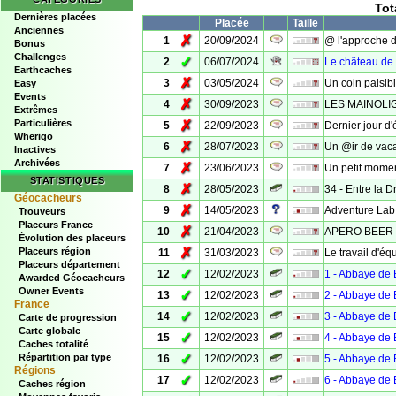
Tot
Dernières placées
Placée
Taille
Anciennes
✗
1
20/09/2024
@ l'approche 
Bonus
Challenges
✓
2
06/07/2024
Le château de 
Earthcaches
✗
3
03/05/2024
Un coin paisib
Easy
Events
✗
4
30/09/2023
LES MAINOLI
Extrêmes
Particulières
✗
5
22/09/2023
Dernier jour d'
Wherigo
✗
6
28/07/2023
Un @ir de vaca
Inactives
Archivées
✗
7
23/06/2023
Un petit momen
STATISTIQUES
✗
8
28/05/2023
34 - Entre la Dr
Géocacheurs
✗
9
14/05/2023
Adventure Lab 
Trouveurs
Placeurs France
✗
10
21/04/2023
APERO BEER C
Évolution des placeurs
✗
Placeurs région
11
31/03/2023
Le travail d'éq
Placeurs département
✓
12
12/02/2023
1 - Abbaye de 
Awarded Géocacheurs
Owner Events
✓
13
12/02/2023
2 - Abbaye de 
France
✓
14
12/02/2023
3 - Abbaye de 
Carte de progression
Carte globale
✓
15
12/02/2023
4 - Abbaye de 
Caches totalité
✓
Répartition par type
16
12/02/2023
5 - Abbaye de 
Régions
✓
17
12/02/2023
6 - Abbaye de 
Caches région