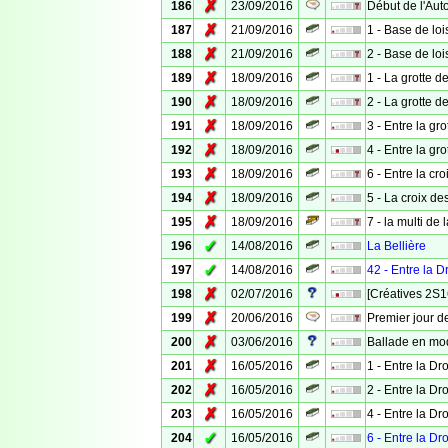
✗
186
23/09/2016
Début de l'Auto
✗
187
21/09/2016
1 - Base de lo
✗
188
21/09/2016
2 - Base de lo
✗
189
18/09/2016
1 - La grotte 
✗
190
18/09/2016
2 - La grotte d
✗
191
18/09/2016
3 - Entre la gro
✗
192
18/09/2016
4 - Entre la gro
✗
193
18/09/2016
6 - Entre la cr
✗
194
18/09/2016
5 - La croix de
✗
195
18/09/2016
7 - la multi de 
✓
196
14/08/2016
La Bellière
✓
197
14/08/2016
42 - Entre la Dr
✗
198
02/07/2016
[Créatives 2S1
✗
199
20/06/2016
Premier jour de
✗
200
03/06/2016
Ballade en mo
✗
201
16/05/2016
1 - Entre la Dro
✗
202
16/05/2016
2 - Entre la Dro
✗
203
16/05/2016
4 - Entre la Dro
✓
204
16/05/2016
6 - Entre la Dro