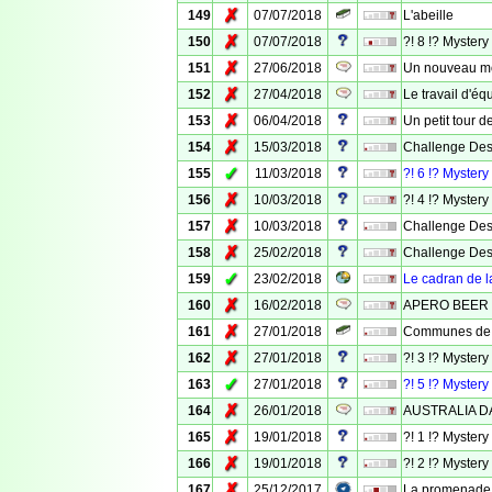
✗
149
07/07/2018
L'abeille
✗
150
07/07/2018
?! 8 !? Mystery
✗
151
27/06/2018
Un nouveau mo
✗
152
27/04/2018
Le travail d'éq
✗
153
06/04/2018
Un petit tour 
✗
154
15/03/2018
Challenge Des 
✓
155
11/03/2018
?! 6 !? Mystery
✗
156
10/03/2018
?! 4 !? Mystery
✗
157
10/03/2018
Challenge Des
✗
158
25/02/2018
Challenge Des
✓
159
23/02/2018
Le cadran de l
✗
160
16/02/2018
APERO BEER C
✗
161
27/01/2018
Communes de M
✗
162
27/01/2018
?! 3 !? Mystery
✓
163
27/01/2018
?! 5 !? Mystery
✗
164
26/01/2018
AUSTRALIA D
✗
165
19/01/2018
?! 1 !? Mystery
✗
166
19/01/2018
?! 2 !? Mystery
✗
167
25/12/2017
La promenade