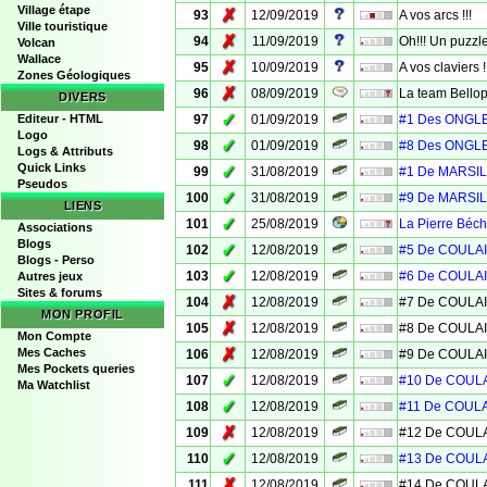
Village étape
✗
93
12/09/2019
A vos arcs !!!
Ville touristique
✗
94
11/09/2019
Oh!!! Un puzzle.
Volcan
Wallace
✗
95
10/09/2019
A vos claviers !!
Zones Géologiques
✗
96
08/09/2019
La team Bellopr
DIVERS
✓
Editeur - HTML
97
01/09/2019
#1 Des ONGL
Logo
✓
98
01/09/2019
#8 Des ONGL
Logs & Attributs
Quick Links
✓
99
31/08/2019
#1 De MARSI
Pseudos
✓
100
31/08/2019
#9 De MARSI
LIENS
✓
101
25/08/2019
La Pierre Béch
Associations
Blogs
✓
102
12/08/2019
#5 De COULAI
Blogs - Perso
✓
103
12/08/2019
#6 De COULAI
Autres jeux
Sites & forums
✗
104
12/08/2019
#7 De COULAI
MON PROFIL
✗
105
12/08/2019
#8 De COULAI
Mon Compte
✗
Mes Caches
106
12/08/2019
#9 De COULAI
Mes Pockets queries
✓
107
12/08/2019
#10 De COULA
Ma Watchlist
✓
108
12/08/2019
#11 De COULA
✗
109
12/08/2019
#12 De COULA
✓
110
12/08/2019
#13 De COULA
✗
111
12/08/2019
#14 De COULA