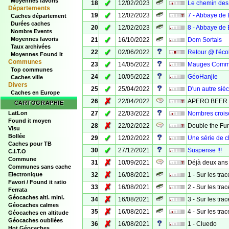
Moyennes favoris
✓
18
12/02/2023
Le chemin de
Départements
✓
19
12/02/2023
7 - Abbaye de 
Caches département
Durées caches
✓
20
12/02/2023
8 - Abbaye de 
Nombre Events
✓
Moyennes favoris
21
16/10/2022
Dom Sortais
Taux archivées
✓
22
02/06/2022
Retour @ l'éco
Moyennes Found It
Communes
✓
23
14/05/2022
Mauges Comm
Top communes
✓
24
10/05/2022
GéoHanjie
Caches ville
Divers
✓
25
25/04/2022
D'un autre siècl
Caches en Europe
✗
26
22/04/2022
APERO BEER C
CARTOGRAPHIE
✓
LatLon
27
22/03/2022
Nombres crois
Found it moyen
✗
28
22/02/2022
Double the Fun 
Visu
Bollée
✓
29
12/02/2022
Une série de chi
Caches pour TB
✓
30
27/12/2021
Suspense !!!
C.I.T.O
Commune
✗
31
10/09/2021
Déjà deux ans !
Communes sans cache
✗
Electronique
32
16/08/2021
1 - Sur les tra
Favori / Found it ratio
✗
33
16/08/2021
2 - Sur les tra
Ferrata
Géocaches alti. mini.
✗
34
16/08/2021
3 - Sur les tra
Géocaches calmes
✗
35
16/08/2021
4 - Sur les tra
Géocaches en altitude
Géocaches oubliées
✗
36
16/08/2021
1 - Cluedo
Hot Géocaches