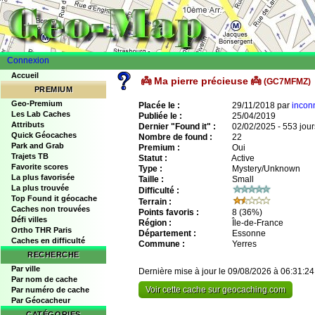
Connexion
Accueil
👼 Ma pierre précieuse 👼
(GC7MFMZ)
PREMIUM
Geo-Premium
Placée le :
29/11/2018 par
incon
Les Lab Caches
Publiée le :
25/04/2019
Attributs
Dernier "Found it" :
02/02/2025 - 553 jour
Quick Géocaches
Nombre de found :
22
Park and Grab
Premium :
Oui
Trajets TB
Statut :
Active
Favorite scores
Type :
Mystery/Unknown
La plus favorisée
Taille :
Small
La plus trouvée
Difficulté :
Top Found it géocache
Terrain :
Caches non trouvées
Points favoris :
8
(36%)
Défi villes
Région :
Île-de-France
Ortho THR Paris
Département :
Essonne
Caches en difficulté
Commune :
Yerres
RECHERCHE
Par ville
Dernière mise à jour le 09/08/2026 à 06:31:24
Par nom de cache
Voir cette cache sur geocaching.com
Par numéro de cache
Par Géocacheur
CATÉGORIES