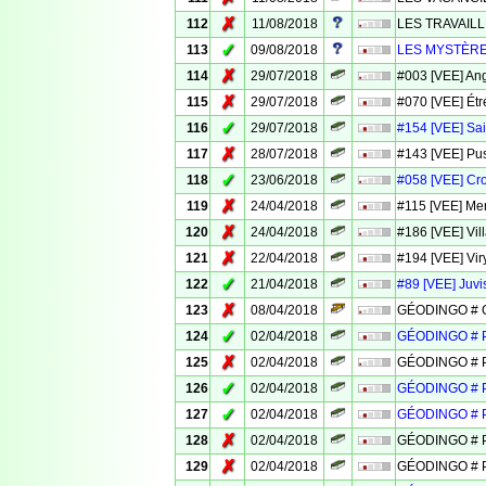
✗
112
11/08/2018
LES TRAVAILL
✓
113
09/08/2018
LES MYSTÈRE
✗
114
29/07/2018
#003 [VEE] Ange
✗
115
29/07/2018
#070 [VEE] Étr
✓
116
29/07/2018
#154 [VEE] Sai
✗
117
28/07/2018
#143 [VEE] Pu
✓
118
23/06/2018
#058 [VEE] Cr
✗
119
24/04/2018
#115 [VEE] Me
✗
120
24/04/2018
#186 [VEE] Vil
✗
121
22/04/2018
#194 [VEE] Vir
✓
122
21/04/2018
#89 [VEE] Juvi
✗
123
08/04/2018
GÉODINGO # 
✓
124
02/04/2018
GÉODINGO # 
✗
125
02/04/2018
GÉODINGO # 
✓
126
02/04/2018
GÉODINGO # 
✓
127
02/04/2018
GÉODINGO # 
✗
128
02/04/2018
GÉODINGO # 
✗
129
02/04/2018
GÉODINGO # 