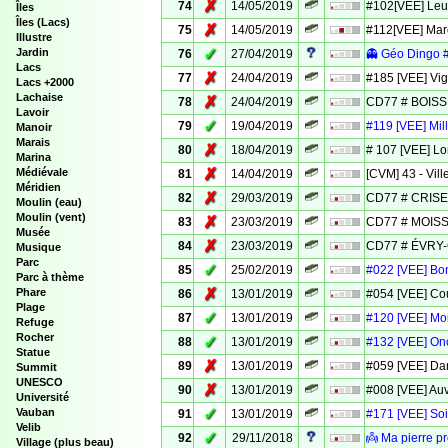
✗
74
14/05/2019
#102[VEE] Leu
Îles
Îles (Lacs)
✗
75
14/05/2019
#112[VEE] Mar
Illustre
✓
Jardin
76
27/04/2019
👻 Géo Dingo #1
Lacs
✗
77
24/04/2019
#185 [VEE] Vig
Lacs +2000
Lachaise
✗
78
24/04/2019
CD77 # BOIS
Lavoir
✓
79
19/04/2019
#119 [VEE] Mill
Manoir
Marais
✗
80
18/04/2019
# 107 [VEE] L
Marina
✗
Médiévale
81
14/04/2019
[CVM] 43 - Vil
Méridien
✗
82
29/03/2019
CD77 # CRIS
Moulin (eau)
Moulin (vent)
✗
83
23/03/2019
CD77 # MOIS
Musée
✗
84
23/03/2019
CD77 # ÉVRY
Musique
Parc
✓
85
25/02/2019
#022 [VEE] Bo
Parc à thème
✗
Phare
86
13/01/2019
#054 [VEE] Cou
Plage
✓
87
13/01/2019
#120 [VEE] Mo
Refuge
Rocher
✓
88
13/01/2019
#132 [VEE] Onc
Statue
✗
89
13/01/2019
#059 [VEE] Dan
Summit
UNESCO
✗
90
13/01/2019
#008 [VEE] Au
Université
✓
Vauban
91
13/01/2019
#171 [VEE] Sois
Velib
✓
92
29/11/2018
👼 Ma pierre p
Village (plus beau)