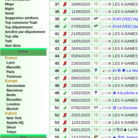
✗
Mega
37
18/06/2025
LES X-GAMES 
Night
✗
38
11/06/2025
LES X-GAMES 
Serial
Suggestion attributs
✓
39
04/06/2025
#185 [VEE] Vig
Top commune Tradi
✓
40
27/05/2025
#144 [VEE] Qui
Top département
Ancêtre par département
✗
41
21/05/2025
LES X-GAMES 
Top ville
✗
Trail
42
14/05/2025
LES X-GAMES 
Voie Verte
✗
43
26/04/2025
LES X-GAMES 
Villes
✗
44
05/04/2025
LES X-GAMES 
France
Lyon
✗
45
22/03/2025
LES X-GAMES 
Marseille
✓
🎣 🕸️ 🕷️ La Ve
46
18/03/2025
Paris
Toulouse
✗
47
08/03/2025
LES X-GAMES 
Europe
✗
48
22/02/2025
LES X-GAMES 
Amsterdam
Barcelone
✓
49
13/02/2025
🐙 A la pêche 
Berlin
Bruxelles
✗
50
08/02/2025
LES X-GAMES 
Londres
✓
51
07/02/2025
🎡 La Ducasse
Munich
Autres
✗
52
25/01/2025
LES X-GAMES 
New York
✗
53
11/01/2025
LES X-GAMES 
Seattle HQ
Séoul
✗
☃️🎅🏻🎄 La Fé
54
04/01/2025
Tokyo
✓
55
21/12/2024
🎄 🎅🏼 Joyeux