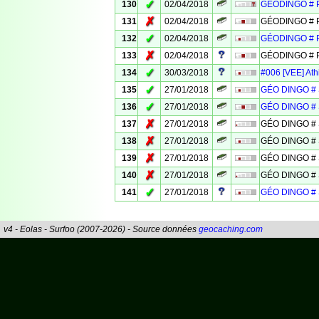
✓
130
02/04/2018
GÉODINGO # 
✗
131
02/04/2018
GÉODINGO # 
✓
132
02/04/2018
GÉODINGO # 
✗
133
02/04/2018
GÉODINGO # 
✓
134
30/03/2018
#006 [VEE] Ath
✓
135
27/01/2018
GÉO DINGO #
✓
136
27/01/2018
GÉO DINGO # 
✗
137
27/01/2018
GÉO DINGO #
✗
138
27/01/2018
GÉO DINGO #
✗
139
27/01/2018
GÉO DINGO #
✗
140
27/01/2018
GÉO DINGO # 
✓
141
27/01/2018
GÉO DINGO # 
v4 - Eolas - Surfoo (2007-2026) - Source données
geocaching.com