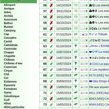
POI
✗
Aéroport
56
14/12/2024
👻🤤 Les event
Antique
✗
👻👽🍇 Les even
57
30/11/2024
Arbre
Archéo
✗
👻👽🦬 Les eve
58
16/11/2024
Autoroute
✗
👻👽🦄 Les even
59
30/10/2024
Beffroi
Bunker
✗
⌛⌚🕰️ La mach
60
12/10/2024
Camping
✓
Cap
⛏️🦴🪔 Tribute 
61
07/10/2024
Cascades
✗
62
05/10/2024
📐😵‍💫🤯 Sessi
Cavité
Cathédrale
✓
📐✏️✂️ L'EXAM
63
01/10/2024
Centroide
✓
❤️🩷💜 La mais
64
23/07/2024
Chappe
Chapelle
✗
65
14/07/2024
🐠🐚🎣 Drôle d
Château
✓
Château d'eau
66
14/07/2024
🧚🧚‍♂️🧚‍♀️ Le p
Cistercien
✓
67
13/07/2024
⚓ Les mystère
Cirque
Cité
✓
68
02/10/2019
#175 [VEE] Torf
Col
✓
69
30/09/2019
🚃 Géo Dingo #2
Eoliennes
Equestre
✗
70
13/09/2019
l'ile aux souven
Fontaines
✓
Gares
71
15/05/2019
#011 [VEE] Balla
Géodésique
✗
72
14/05/2019
#043 [VEE] Ch
Golf
Hôtel
✓
73
14/05/2019
#049 [VEE] C
Hôtel particulier