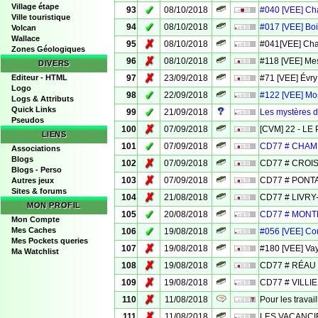
Village étape
✓
93
08/10/2018
#040 [VEE] Ch
Ville touristique
✓
94
08/10/2018
#017 [VEE] Bo
Volcan
Wallace
✗
95
08/10/2018
#041[VEE] Cha
Zones Géologiques
✗
96
08/10/2018
#118 [VEE] Me
DIVERS
✗
Editeur - HTML
97
23/09/2018
#71 [VEE] Évry
Logo
✓
98
22/09/2018
#122 [VEE] Mon
Logs & Attributs
Quick Links
✓
99
21/09/2018
Les mystères d
Pseudos
✗
100
07/09/2018
[CVM] 22 - LE
LIENS
✓
101
07/09/2018
CD77 # CHA
Associations
Blogs
✗
102
07/09/2018
CD77 # CRO
Blogs - Perso
✗
103
07/09/2018
CD77 # PONT
Autres jeux
Sites & forums
✗
104
21/08/2018
CD77 # LIVRY
MON PROFIL
✓
105
20/08/2018
CD77 # MONT
Mon Compte
✓
Mes Caches
106
19/08/2018
#056 [VEE] Co
Mes Pockets queries
✗
107
19/08/2018
#180 [VEE] Va
Ma Watchlist
✗
108
19/08/2018
CD77 # RÉAU
✗
109
19/08/2018
CD77 # VILLI
✗
110
11/08/2018
Pour les travail
✗
111
11/08/2018
LES VACANCIE