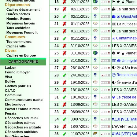
Moyennes favoris
✗
18
22/11/2025
🏴 🍁 🧉 Planet
Départements
✗
19
02/11/2025
👻 La nuit des
Caches département
Durées caches
✓
20
02/11/2025
👻 🛫 Ghost Air
Nombre Events
✗
Moyennes favoris
21
01/11/2025
🧟‍♂️ La nuit des 
Taux archivées
✗
22
01/11/2025
🎃 La nuit des c
Moyennes Found It
Communes
✓
☣️ Contaminati
23
01/11/2025
Top communes
✗
24
31/10/2025
LES X-GAMES 
Caches ville
Divers
✗
25
31/10/2025
🎃 🍁 🧉 Planet
Caches en Europe
✓
26
31/10/2025
😵‍💫 🎃 Un myst
CARTOGRAPHIE
✗
🌓 🕒 ⌛ Un Eve
LatLon
27
26/10/2025
Found it moyen
✓
🕑 Remettons le
28
24/10/2025
Visu
Bollée
✗
29
19/10/2025
🌓 🤠 Envie d’u
Caches pour TB
✗
30
18/10/2025
LES X-GAMES 
C.I.T.O
Commune
✓
31
18/10/2025
💎 Le trésor de 
Communes sans cache
✗
Electronique
32
13/09/2025
LES X-GAMES 
Favori / Found it ratio
✗
33
06/09/2025
LES X-GAMES 
Ferrata
Géocaches alti. mini.
✓
34
30/07/2025
#110 [VEE] Mar
Géocaches calmes
✗
35
18/07/2025
L'EVENT est da
Géocaches en altitude
Géocaches oubliées
✓
36
11/07/2025
#164 [VEE] Sain
Hot Géocaches