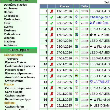
Tot
Dernières placées
Placée
Taille
Anciennes
✗
1
19/06/2026
LES X-GAMES 
Bonus
Challenges
✓
2
24/05/2026
Challenge du 
Earthcaches
✓
🔒 🔓 Libéré(e),
3
23/05/2026
Easy
Events
✗
4
17/04/2026
LES X-GAMES 
Extrêmes
Particulières
✗
5
17/04/2026
🎃 🍁 🧉 Planet
Wherigo
✗
6
03/04/2026
LES X-GAMES 
Inactives
Archivées
✗
7
03/04/2026
🍁 🧉 Planet dé
STATISTIQUES
✗
8
27/03/2026
LES X-GAMES 
Géocacheurs
✗
9
07/02/2026
LES X-GAMES 
Trouveurs
Placeurs France
✗
10
23/01/2026
LES X-GAMES 
Évolution des placeurs
✗
Placeurs région
11
16/01/2026
LES X-GAMES 
Placeurs département
✗
12
20/12/2025
LES X-GAMES
Awarded Géocacheurs
Owner Events
✓
🏆 LA TRIBU(
13
20/12/2025
France
✗
14
06/12/2025
LES X-GAMES 
Carte de progression
Carte globale
✗
15
28/11/2025
LES X-GAMES 
Caches totalité
✗
Répartition par type
16
28/11/2025
🍁 🧉 Planet dé
Régions
✗
17
22/11/2025
🏴 LES X-GAM
Caches région