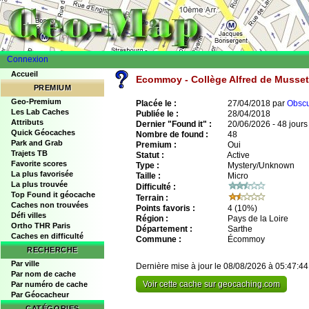
Connexion
Accueil
Ecommoy - Collège Alfred de Musse
PREMIUM
Geo-Premium
Placée le :
27/04/2018 par
Obscu
Les Lab Caches
Publiée le :
28/04/2018
Attributs
Dernier "Found it" :
20/06/2026 - 48 jours
Quick Géocaches
Nombre de found :
48
Park and Grab
Premium :
Oui
Trajets TB
Statut :
Active
Favorite scores
Type :
Mystery/Unknown
La plus favorisée
Taille :
Micro
La plus trouvée
Difficulté :
Top Found it géocache
Terrain :
Caches non trouvées
Points favoris :
4
(10%)
Défi villes
Région :
Pays de la Loire
Ortho THR Paris
Département :
Sarthe
Caches en difficulté
Commune :
Écommoy
RECHERCHE
Par ville
Dernière mise à jour le 08/08/2026 à 05:47:44
Par nom de cache
Voir cette cache sur geocaching.com
Par numéro de cache
Par Géocacheur
CATÉGORIES