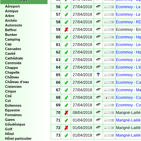
POI
✓
Aéroport
56
27/04/2018
Ecommoy - La 
Antique
✓
57
27/04/2018
Ecommoy - La
Arbre
Archéo
✓
58
27/04/2018
Ecommoy - RDV
Autoroute
✗
59
27/04/2018
Ecommoy - Entr
Beffroi
Bunker
✓
60
27/04/2018
Ecommoy - Hi
Camping
✓
Cap
61
27/04/2018
Ecommoy - Les
Cascades
✓
62
27/04/2018
Ecommoy - Hip
Cavité
Cathédrale
✓
63
27/04/2018
Ecommoy - Les
Centroide
✓
64
27/04/2018
Ecommoy - L'é
Chappe
Chapelle
✓
65
27/04/2018
Ecommoy - Col
Château
✓
Château d'eau
66
27/04/2018
Ecommoy - Cal
Cistercien
✓
67
27/04/2018
Ecommoy - Ma
Cirque
Cité
✓
68
27/04/2018
Ecommoy - Co
Col
✓
69
27/04/2018
Ecommoy - Cou
Eoliennes
Equestre
✗
70
08/04/2018
Marigné-Laillé
Fontaines
✓
Gares
71
01/04/2018
Marigné-Laillé
Géodésique
✗
72
01/04/2018
Marigné-Laillé
Golf
Hôtel
✓
73
01/04/2018
Marigné-Laillé
Hôtel particulier