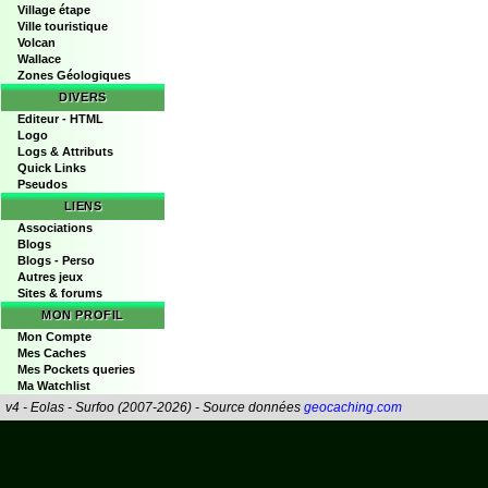
Village étape
Ville touristique
Volcan
Wallace
Zones Géologiques
DIVERS
Editeur - HTML
Logo
Logs & Attributs
Quick Links
Pseudos
LIENS
Associations
Blogs
Blogs - Perso
Autres jeux
Sites & forums
MON PROFIL
Mon Compte
Mes Caches
Mes Pockets queries
Ma Watchlist
v4 - Eolas - Surfoo (2007-2026) - Source données
geocaching.com