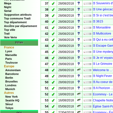
✓
⚿ Souvenirs d
Mega
37
28/08/2018
Night
✓
⚿ Une géoca
38
28/08/2018
Serial
Suggestion attributs
✓
⚿ Si si c'est b
39
28/08/2018
Top commune Tradi
✓
⚿ 3615
40
28/08/2018
Top département
Ancêtre par département
✓
⚿ Monastère
41
28/08/2018
Top ville
✓
⚿ Multicolore
Trail
42
28/08/2018
Voie Verte
✓
⚿ Qui a eu cett
43
28/08/2018
Villes
✓
⚿ Escape Ga
44
28/08/2018
France
Lyon
✓
⚿ Une mystery d
45
28/08/2018
Marseille
✓
⚿ Je m' voyais 
46
28/08/2018
Paris
Toulouse
✓
⚿ Le Grimoire
47
28/08/2018
Europe
✓
48
28/08/2018
Welcome to ...
Amsterdam
Barcelone
✓
⚿ Night Fever
49
28/08/2018
Berlin
Bruxelles
✓
⚿ Au coeur de l
50
28/08/2018
Londres
✓
⚿ A l'horizon ...
51
28/08/2018
Munich
Autres
✓
52
18/08/2018
Ecommoy - Le
New York
✓
53
16/08/2018
Chapelle Notr
Seattle HQ
Séoul
✓
54
05/08/2018
Église Saint-
Tokyo
✓
55
27/04/2018
Ecommoy - Égl