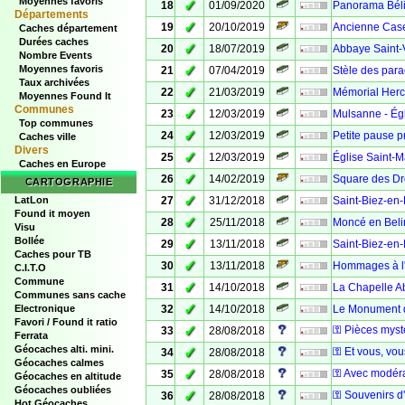
Moyennes favoris
✓
18
01/09/2020
Panorama Béli
Départements
✓
19
20/10/2019
Ancienne Cas
Caches département
Durées caches
✓
20
18/07/2019
Abbaye Saint-
Nombre Events
✓
Moyennes favoris
21
07/04/2019
Stèle des par
Taux archivées
✓
22
21/03/2019
Mémorial Herc
Moyennes Found It
Communes
✓
23
12/03/2019
Mulsanne - Ég
Top communes
✓
24
12/03/2019
Petite pause p
Caches ville
Divers
✓
25
12/03/2019
Église Saint-M
Caches en Europe
✓
26
14/02/2019
Square des Dro
CARTOGRAPHIE
✓
LatLon
27
31/12/2018
Saint-Biez-en-
Found it moyen
✓
28
25/11/2018
Moncé en Belin
Visu
Bollée
✓
29
13/11/2018
Saint-Biez-en-
Caches pour TB
✓
30
13/11/2018
Hommages à l'
C.I.T.O
Commune
✓
31
14/10/2018
La Chapelle 
Communes sans cache
✓
Electronique
32
14/10/2018
Le Monument d
Favori / Found it ratio
✓
⚿ Pièces myst
33
28/08/2018
Ferrata
Géocaches alti. mini.
✓
⚿ Et vous, vou
34
28/08/2018
Géocaches calmes
✓
⚿ Avec modéra
35
28/08/2018
Géocaches en altitude
Géocaches oubliées
✓
⚿ Souvenirs d'
36
28/08/2018
Hot Géocaches