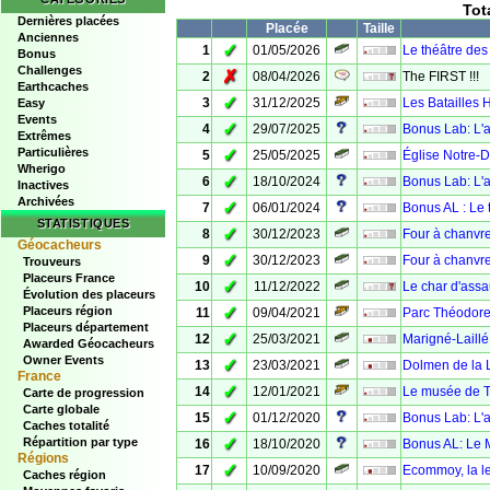
Tot
Dernières placées
Placée
Taille
Anciennes
✓
1
01/05/2026
Le théâtre des
Bonus
Challenges
✗
2
08/04/2026
The FIRST !!!
Earthcaches
✓
3
31/12/2025
Les Batailles 
Easy
Events
✓
4
29/07/2025
Bonus Lab: L'ar
Extrêmes
Particulières
✓
5
25/05/2025
Église Notre-
Wherigo
✓
6
18/10/2024
Bonus Lab: L'ar
Inactives
Archivées
✓
7
06/01/2024
Bonus AL : Le
STATISTIQUES
✓
8
30/12/2023
Four à chanvr
Géocacheurs
✓
9
30/12/2023
Four à chanvr
Trouveurs
Placeurs France
✓
10
11/12/2022
Le char d'ass
Évolution des placeurs
✓
Placeurs région
11
09/04/2021
Parc Théodor
Placeurs département
✓
12
25/03/2021
Marigné-Laillé,
Awarded Géocacheurs
Owner Events
✓
13
23/03/2021
Dolmen de la 
France
✓
14
12/01/2021
Le musée de T
Carte de progression
Carte globale
✓
15
01/12/2020
Bonus Lab: L'a
Caches totalité
✓
Répartition par type
16
18/10/2020
Bonus AL: Le M
Régions
✓
17
10/09/2020
Ecommoy, la let
Caches région