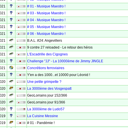
2021
# 01 - Musique Maestro !
2021
# 03 - Musique Maestro !
2021
# 04 - Musique Maestro !
2021
# 05 - Musique Maestro !
2021
# 06 - Musique Maestro !
2021
B.A.L. #24: Angevillers
2021
9 contre 27 reloaded - Le retour des héros
2021
L'Escadrille des Cigognes
2021
Challenge "JJ" - La 10000ème de Jimmy JINGLE
2021
Concrétions ferroviaires
2021
Y'en a des 1000...et 10000 pour Léonid !
2020
Une petite grimpette ?
2020
La 3000ème des Vosgespatt
2020
GeoLorrains jour 152/366
2020
GeoLorrains jour 91/366
2020
La 3000ème de Ludo57
2019
La Cuisine Messine
2019
# 01 - Pandémie !