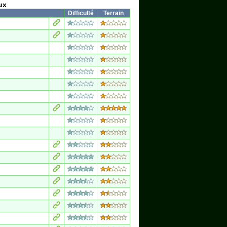
ux
Difficulté
Terrain