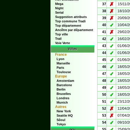
✗
Mega
37
15/11/
Night
✗
38
18/10/
Serial
Suggestion attributs
✗
39
20/09/
Top commune Tradi
✓
40
10/04/
Top département
Ancêtre par département
✗
41
29/02/
Top ville
✓
Trail
42
16/02/
Voie Verte
✓
43
01/06/
Villes
✓
44
01/06/
France
Lyon
✓
45
01/06/
Marseille
✓
46
18/05/
Paris
Toulouse
✓
47
18/05/
Europe
✓
48
18/05/
Amsterdam
Barcelone
✓
49
18/05/
Berlin
Bruxelles
✓
50
18/05/
Londres
✓
51
23/12/
Munich
Autres
✗
52
12/04/
New York
✗
53
07/04/
Seattle HQ
Séoul
✓
54
09/10/
Tokyo
✓
55
25/09/