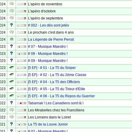
2024
L'apéro de novembre
2024
L'apéro d'octobre
2024
L'apéro de septembre
2024
# 002 - Les dés sont jetés
2024
Le prochain c'est dans 4 ans
2024
La Légende de Pierre Perrat
2023
# 07 - Musique Maestro !
2023
# 08 - Musique Maestro !
2023
# 09 - Musique Maestro !
2023
[5 EF] - # 01 - La T5 du Sniper
2023
[5 EF] - # 02 - La T5 du 2ème Classe
2023
[5 EF] - # 04 - La T5 des Officiers
2023
[5 EF] - # 05 - La T5 du Tireur d'Elite
2023
[5 EF] - # 06 - La T5 du Repos du Guerrier
2022
Tabarnak ! Les Canadiens sont là !
2022
Les Mirabelles chez les Franciliens
2022
Les Lorrains dans le Loiret
2021
La T5 de la Louve Junior
2021
# 02 - Musique Maestro !