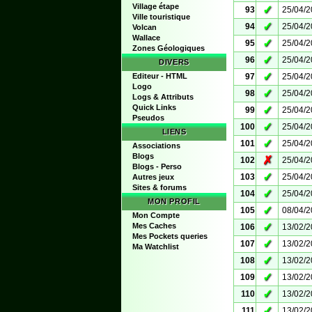
Village étape
✓
93
25/04/
Ville touristique
✓
94
25/04/
Volcan
Wallace
✓
95
25/04/
Zones Géologiques
✓
96
25/04/
DIVERS
✓
Editeur - HTML
97
25/04/
Logo
✓
98
25/04/
Logs & Attributs
Quick Links
✓
99
25/04/
Pseudos
✓
100
25/04/
LIENS
✓
101
25/04/
Associations
Blogs
✗
102
25/04/
Blogs - Perso
✓
103
25/04/
Autres jeux
Sites & forums
✓
104
25/04/
MON PROFIL
✓
105
08/04/
Mon Compte
✓
Mes Caches
106
13/02/
Mes Pockets queries
✓
107
13/02/
Ma Watchlist
✓
108
13/02/
✓
109
13/02/
✓
110
13/02/
✓
111
13/02/