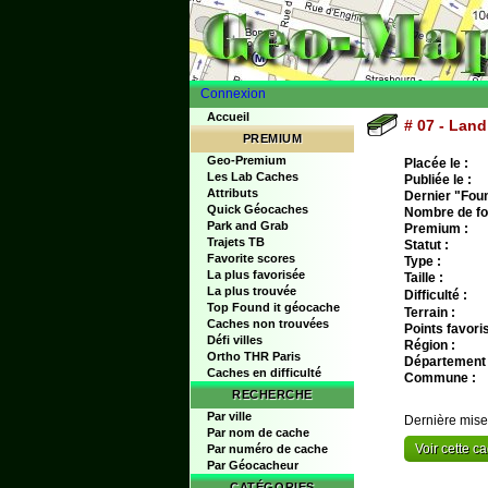
Connexion
Accueil
# 07 - Land
PREMIUM
Geo-Premium
Placée le :
Les Lab Caches
Publiée le :
Attributs
Dernier "Found
Quick Géocaches
Nombre de fo
Park and Grab
Premium :
Trajets TB
Statut :
Favorite scores
Type :
La plus favorisée
Taille :
La plus trouvée
Difficulté :
Top Found it géocache
Terrain :
Caches non trouvées
Points favoris
Défi villes
Région :
Ortho THR Paris
Département 
Caches en difficulté
Commune :
RECHERCHE
Par ville
Dernière mise
Par nom de cache
Voir cette 
Par numéro de cache
Par Géocacheur
CATÉGORIES