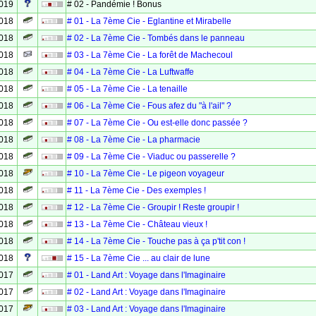
2019
# 02 - Pandémie ! Bonus
2018
# 01 - La 7ème Cie - Eglantine et Mirabelle
2018
# 02 - La 7ème Cie - Tombés dans le panneau
2018
# 03 - La 7ème Cie - La forêt de Machecoul
2018
# 04 - La 7ème Cie - La Luftwaffe
2018
# 05 - La 7ème Cie - La tenaille
2018
# 06 - La 7ème Cie - Fous afez du "à l'ail" ?
2018
# 07 - La 7ème Cie - Ou est-elle donc passée ?
2018
# 08 - La 7ème Cie - La pharmacie
2018
# 09 - La 7ème Cie - Viaduc ou passerelle ?
2018
# 10 - La 7ème Cie - Le pigeon voyageur
2018
# 11 - La 7ème Cie - Des exemples !
2018
# 12 - La 7ème Cie - Groupir ! Reste groupir !
2018
# 13 - La 7ème Cie - Château vieux !
2018
# 14 - La 7ème Cie - Touche pas à ça p'tit con !
2018
# 15 - La 7ème Cie ... au clair de lune
2017
# 01 - Land Art : Voyage dans l'Imaginaire
2017
# 02 - Land Art : Voyage dans l'Imaginaire
2017
# 03 - Land Art : Voyage dans l'Imaginaire