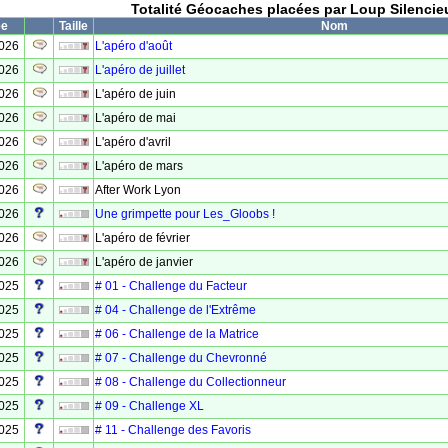
Totalité Géocaches placées par Loup Silencie
ée
Taille
Nom
2026
L'apéro d'août
2026
L'apéro de juillet
2026
L'apéro de juin
2026
L'apéro de mai
2026
L'apéro d'avril
2026
L'apéro de mars
2026
After Work Lyon
2026
Une grimpette pour Les_Gloobs !
2026
L'apéro de février
2026
L'apéro de janvier
2025
# 01 - Challenge du Facteur
2025
# 04 - Challenge de l'Extrême
2025
# 06 - Challenge de la Matrice
2025
# 07 - Challenge du Chevronné
2025
# 08 - Challenge du Collectionneur
2025
# 09 - Challenge XL
2025
# 11 - Challenge des Favoris