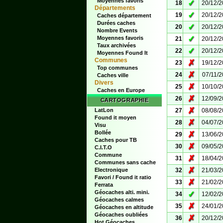
Moyennes favoris
✓
18
20/12/
Départements
✓
19
20/12/
Caches département
Durées caches
✓
20
20/12/
Nombre Events
✓
Moyennes favoris
21
20/12/
Taux archivées
✓
22
20/12/
Moyennes Found It
Communes
✗
23
19/12/
Top communes
✗
24
07/11/
Caches ville
Divers
✗
25
10/10/
Caches en Europe
✗
26
12/09/
CARTOGRAPHIE
✗
LatLon
27
08/08/
Found it moyen
✗
28
04/07/
Visu
Bollée
✗
29
13/06/
Caches pour TB
✗
30
09/05/
C.I.T.O
Commune
✗
31
18/04/
Communes sans cache
✗
Electronique
32
21/03/
Favori / Found it ratio
✗
33
21/02/
Ferrata
Géocaches alti. mini.
✓
34
12/02/
Géocaches calmes
✗
35
24/01/
Géocaches en altitude
Géocaches oubliées
✗
36
20/12/
Hot Géocaches