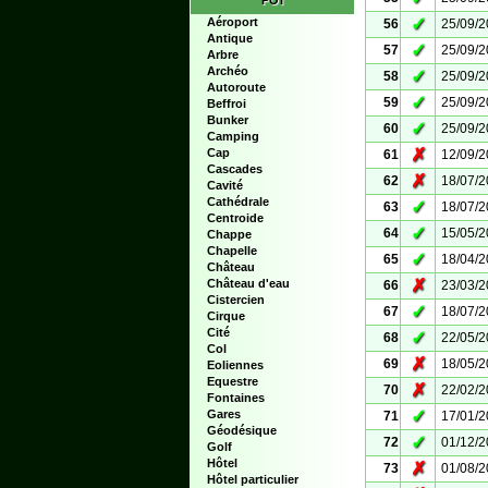
POI
✓
Aéroport
56
25/09/
Antique
✓
57
25/09/
Arbre
Archéo
✓
58
25/09/
Autoroute
✓
59
25/09/
Beffroi
Bunker
✓
60
25/09/
Camping
✗
Cap
61
12/09/
Cascades
✗
62
18/07/
Cavité
Cathédrale
✓
63
18/07/
Centroide
✓
64
15/05/
Chappe
Chapelle
✓
65
18/04/
Château
✗
Château d'eau
66
23/03/
Cistercien
✓
67
18/07/
Cirque
Cité
✓
68
22/05/
Col
✗
69
18/05/
Eoliennes
Equestre
✗
70
22/02/
Fontaines
✓
Gares
71
17/01/
Géodésique
✓
72
01/12/
Golf
Hôtel
✗
73
01/08/
Hôtel particulier