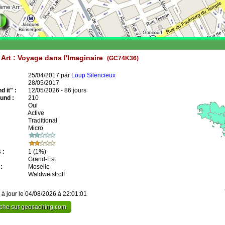
 Art : Voyage dans l'Imaginaire
(GC74K36)
25/04/2017 par
Loup Silencieux
28/05/2017
 it" :
12/05/2026 - 86 jours
und :
210
Oui
Active
Traditional
Micro
 :
1
(1%)
Grand-Est
:
Moselle
Waldweistroff
 à jour le 04/08/2026 à 22:01:01
cache sur geocaching.com