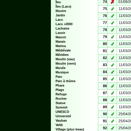
✗
74
01/08/
Îles
Îles (Lacs)
✓
75
11/03/
Illustre
✓
Jardin
76
11/03/
Lacs
✓
77
11/03/
Lacs +2000
Lachaise
✓
78
11/03/
Lavoir
✓
79
11/03/
Manoir
Marais
✓
80
11/03/
Marina
✓
Médiévale
81
11/03/
Méridien
✓
82
11/03/
Moulin (eau)
Moulin (vent)
✓
83
11/03/
Musée
✓
84
11/03/
Musique
Parc
✓
85
11/03/
Parc à thème
✓
Phare
86
11/03/
Plage
✓
87
11/03/
Refuge
Rocher
✓
88
11/03/
Statue
✓
89
11/03/
Summit
UNESCO
✓
90
25/04/
Université
✓
Vauban
91
25/04/
Velib
✓
92
25/04/
Village (plus beau)