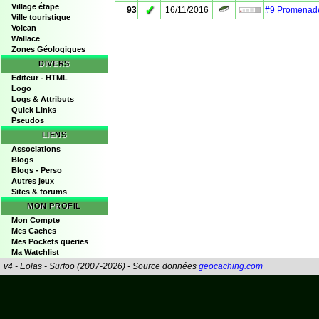
Village étape
✓
93
16/11/2016
#9 Promenade
Ville touristique
Volcan
Wallace
Zones Géologiques
DIVERS
Editeur - HTML
Logo
Logs & Attributs
Quick Links
Pseudos
LIENS
Associations
Blogs
Blogs - Perso
Autres jeux
Sites & forums
MON PROFIL
Mon Compte
Mes Caches
Mes Pockets queries
Ma Watchlist
v4 - Eolas - Surfoo (2007-2026) - Source données
geocaching.com