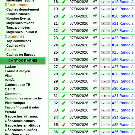
Moyennes favoris
✓
18
07/06/2026
#18 Rando à 
Départements
✓
19
07/06/2026
#19 Rando à 
Caches département
Durées caches
✓
20
07/06/2026
#20 Rando à 
Nombre Events
✓
Moyennes favoris
21
07/06/2026
#21 Rando à 
Taux archivées
✓
22
07/06/2026
#22 Rando à 
Moyennes Found It
Communes
✓
23
07/06/2026
#23 Rando à 
Top communes
✓
24
07/06/2026
#24 Rando à 
Caches ville
Divers
✓
25
07/06/2026
#25 Rando à 
Caches en Europe
✓
26
07/06/2026
#26 Rando à 
CARTOGRAPHIE
✓
LatLon
27
07/06/2026
#27 Rando à 
Found it moyen
✓
28
07/06/2026
#28 Rando à 
Visu
Bollée
✓
29
07/06/2026
#29 Rando à 
Caches pour TB
✓
30
07/06/2026
#30 Rando à 
C.I.T.O
Commune
✓
31
07/06/2026
#31 Rando à 
Communes sans cache
✓
Electronique
32
07/06/2026
#32 Rando à 
Favori / Found it ratio
✓
33
07/06/2026
#33 Rando à 
Ferrata
Géocaches alti. mini.
✓
34
07/06/2026
#34 Rando à 
Géocaches calmes
✓
35
07/06/2026
#35 Rando à 
Géocaches en altitude
Géocaches oubliées
✓
36
07/06/2026
#36 Rando à 
Hot Géocaches