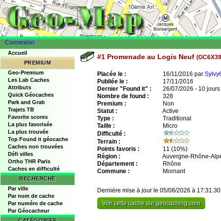
Connexion
Accueil
#1 Promenade au Logis Neuf
(GC6X39
PREMIUM
Geo-Premium
Placée le :
16/11/2016 par
Sylvy
Les Lab Caches
Publiée le :
17/11/2016
Attributs
Dernier "Found it" :
26/07/2026 - 10 jours
Quick Géocaches
Nombre de found :
328
Park and Grab
Premium :
Non
Trajets TB
Statut :
Active
Favorite scores
Type :
Traditional
La plus favorisée
Taille :
Micro
La plus trouvée
Difficulté :
Top Found it géocache
Terrain :
Caches non trouvées
Points favoris :
11
(10%)
Défi villes
Région :
Auvergne-Rhône-Alp
Ortho THR Paris
Département :
Rhône
Caches en difficulté
Commune :
Mornant
RECHERCHE
Par ville
Dernière mise à jour le 05/08/2026 à 17:31:30
Par nom de cache
Voir cette cache sur geocaching.com
Par numéro de cache
Par Géocacheur
CATÉGORIES