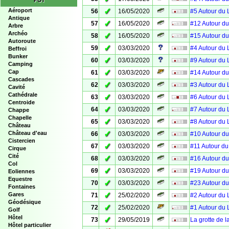
POI
✓
Aéroport
56
16/05/2020
#5 Autour du 
Antique
✓
57
16/05/2020
#12 Autour du
Arbre
Archéo
✓
58
16/05/2020
#15 Autour du
Autoroute
✓
59
03/03/2020
#4 Autour du 
Beffroi
Bunker
✓
60
03/03/2020
#9 Autour du 
Camping
✓
Cap
61
03/03/2020
#14 Autour du
Cascades
✓
62
03/03/2020
#3 Autour du 
Cavité
Cathédrale
✓
63
03/03/2020
#6 Autour du 
Centroide
✓
64
03/03/2020
#7 Autour du 
Chappe
Chapelle
✓
65
03/03/2020
#8 Autour du 
Château
✓
Château d'eau
66
03/03/2020
#10 Autour du
Cistercien
✓
67
03/03/2020
#11 Autour du
Cirque
Cité
✓
68
03/03/2020
#16 Autour du
Col
✓
69
03/03/2020
#19 Autour du
Eoliennes
Equestre
✓
70
03/03/2020
#23 Autour du
Fontaines
✓
Gares
71
25/02/2020
#2 Autour du 
Géodésique
✓
72
25/02/2020
#1 Autour du 
Golf
Hôtel
✓
73
29/05/2019
La grotte de 
Hôtel particulier