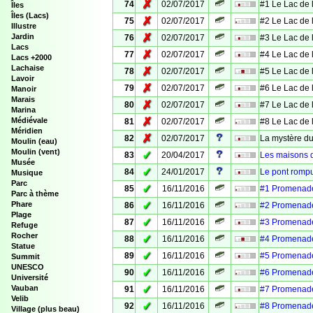
✗
74
02/07/2017
#1 Le Lac de
Îles
Îles (Lacs)
✗
75
02/07/2017
#2 Le Lac de
Illustre
✗
Jardin
76
02/07/2017
#3 Le Lac de
Lacs
✗
77
02/07/2017
#4 Le Lac de
Lacs +2000
Lachaise
✗
78
02/07/2017
#5 Le Lac de
Lavoir
✗
79
02/07/2017
#6 Le Lac de
Manoir
Marais
✗
80
02/07/2017
#7 Le Lac de
Marina
✗
Médiévale
81
02/07/2017
#8 Le Lac de
Méridien
✗
82
02/07/2017
La mystère d
Moulin (eau)
Moulin (vent)
✓
83
20/04/2017
Les maisons 
Musée
✓
84
24/01/2017
Le pont romp
Musique
Parc
✓
85
16/11/2016
#1 Promenade
Parc à thème
✓
Phare
86
16/11/2016
#2 Promenade
Plage
✓
87
16/11/2016
#3 Promenade
Refuge
Rocher
✓
88
16/11/2016
#4 Promenade
Statue
✓
89
16/11/2016
#5 Promenade
Summit
UNESCO
✓
90
16/11/2016
#6 Promenade
Université
✓
Vauban
91
16/11/2016
#7 Promenade
Velib
✓
92
16/11/2016
#8 Promenade
Village (plus beau)