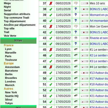
✗
Mega
37
08/02/2026
Mes 10 ans
Night
✓
38
11/01/2026
BONUS LABC
Serial
Suggestion attributs
✓
39
11/01/2026
Mornant en p
Top commune Tradi
✓
40
11/01/2026
Art mornantai
Top département
Ancêtre par département
✗
41
17/09/2023
Mon 1er Even
Top ville
✓
Trail
42
03/08/2023
BONUS LABCA
Voie Verte
✓
43
02/11/2022
Riverie et so
Villes
✓
44
09/10/2021
BONUS LABCA
France
Lyon
✗
45
25/02/2021
#1 Le sentier
Marseille
✓
46
25/02/2021
#2 Le sentier
Paris
Toulouse
✓
47
25/02/2021
#3 Le sentier
Europe
✗
48
25/02/2021
#4 Le sentier
Amsterdam
Barcelone
✓
49
17/05/2020
#13 Autour du
Berlin
Bruxelles
✓
50
17/05/2020
#17 Autour du
Londres
✓
51
17/05/2020
#18 Autour du
Munich
Autres
✓
52
17/05/2020
#20 Autour du
New York
✓
53
17/05/2020
#21 Autour du
Seattle HQ
Séoul
✓
54
17/05/2020
#22 Autour du
Tokyo
✓
55
17/05/2020
#24 Autour du