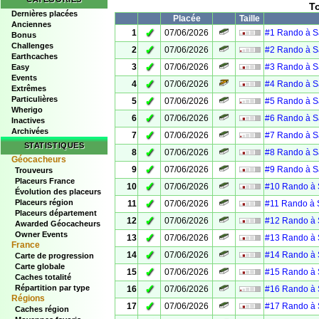
T
Dernières placées
Placée
Taille
Anciennes
✓
1
07/06/2026
#1 Rando à S
Bonus
Challenges
✓
2
07/06/2026
#2 Rando à S
Earthcaches
✓
3
07/06/2026
#3 Rando à S
Easy
Events
✓
4
07/06/2026
#4 Rando à S
Extrêmes
Particulières
✓
5
07/06/2026
#5 Rando à S
Wherigo
✓
6
07/06/2026
#6 Rando à S
Inactives
Archivées
✓
7
07/06/2026
#7 Rando à S
STATISTIQUES
✓
8
07/06/2026
#8 Rando à S
Géocacheurs
✓
9
07/06/2026
#9 Rando à S
Trouveurs
Placeurs France
✓
10
07/06/2026
#10 Rando à 
Évolution des placeurs
✓
Placeurs région
11
07/06/2026
#11 Rando à 
Placeurs département
✓
12
07/06/2026
#12 Rando à 
Awarded Géocacheurs
Owner Events
✓
13
07/06/2026
#13 Rando à 
France
✓
14
07/06/2026
#14 Rando à 
Carte de progression
Carte globale
✓
15
07/06/2026
#15 Rando à 
Caches totalité
✓
Répartition par type
16
07/06/2026
#16 Rando à 
Régions
✓
17
07/06/2026
#17 Rando à 
Caches région