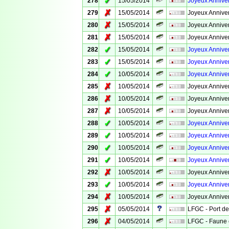
✓
278
15/05/2014
Joyeux Anniver
✗
279
15/05/2014
Joyeux Anniver
✗
280
15/05/2014
Joyeux Anniver
✗
281
15/05/2014
Joyeux Anniver
✓
282
15/05/2014
Joyeux Anniver
✓
283
15/05/2014
Joyeux Anniver
✓
284
10/05/2014
Joyeux Anniver
✗
285
10/05/2014
Joyeux Anniver
✗
286
10/05/2014
Joyeux Anniver
✗
287
10/05/2014
Joyeux Anniver
✓
288
10/05/2014
Joyeux Anniver
✓
289
10/05/2014
Joyeux Anniver
✓
290
10/05/2014
Joyeux Anniver
✓
291
10/05/2014
Joyeux Anniver
✗
292
10/05/2014
Joyeux Anniver
✓
293
10/05/2014
Joyeux Anniver
✗
294
10/05/2014
Joyeux Anniver
✗
295
05/05/2014
LFGC - Port de
✗
296
04/05/2014
LFGC - Faune e