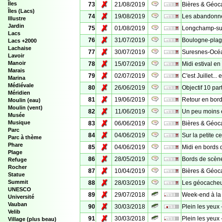
✗
Îles
73
21/08/2019
Bières & Géoca
Îles (Lacs)
✗
74
19/08/2019
Les abandonné
Illustre
Jardin
✗
75
01/08/2019
Longchamp-sur-
Lacs
✗
76
31/07/2019
Boulogne-plage
Lacs +2000
Lachaise
✗
77
30/07/2019
Suresnes-Océa
Lavoir
✗
Manoir
78
15/07/2019
Midi estival e
Marais
✗
79
02/07/2019
C'est Juillet..
Marina
Médiévale
✗
80
26/06/2019
Objectif 10 par
Méridien
✗
81
19/06/2019
Retour en bord
Moulin (eau)
Moulin (vent)
✗
82
11/06/2019
Un peu moins e
Musée
✗
Musique
83
06/06/2019
Bières & Géoca
Parc
✗
84
04/06/2019
Sur la petite c
Parc à thème
Phare
✗
85
04/06/2019
Midi en bords 
Plage
✗
86
28/05/2019
Bords de scèn
Refuge
Rocher
✗
87
10/04/2019
Bières & Géoca
Statue
✗
Summit
88
28/03/2019
Les géocacheur
UNESCO
✗
89
29/07/2018
Week-end à l
Université
Vauban
✗
90
30/03/2018
Plein les yeux 
Velib
✗
91
30/03/2018
Plein les yeux
Village (plus beau)