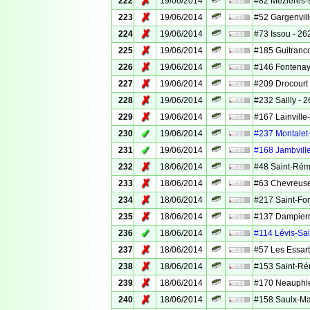
✗
222
19/06/2014
#82 Mézières-s
✗
223
19/06/2014
#52 Gargenville
✗
224
19/06/2014
#73 Issou - 262
✗
225
19/06/2014
#185 Guitrancou
✗
226
19/06/2014
#146 Fontenay-
✗
227
19/06/2014
#209 Drocourt 
✗
228
19/06/2014
#232 Sailly - 2
✗
229
19/06/2014
#167 Lainville-
✓
230
19/06/2014
#237 Montalet-l
✓
231
19/06/2014
#168 Jambville
✗
232
18/06/2014
#48 Saint-Rémy
✗
233
18/06/2014
#63 Chevreuse 
✗
234
18/06/2014
#217 Saint-Forg
✗
235
18/06/2014
#137 Dampierre
✓
236
18/06/2014
#114 Lévis-Sai
✗
237
18/06/2014
#57 Les Essarts
✗
238
18/06/2014
#153 Saint-Rém
✗
239
18/06/2014
#170 Neauphle-
✗
240
18/06/2014
#158 Saulx-Mar