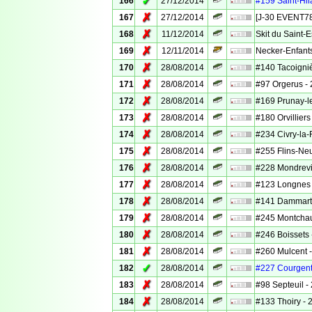
✓
166
27/12/2014
#159 Saint-Hila
✗
167
27/12/2014
[J-30 EVENT78]
✗
168
11/12/2014
Skit du Saint-E
✗
169
12/11/2014
Necker-Enfants
✗
170
28/08/2014
#140 Tacoigniè
✗
171
28/08/2014
#97 Orgerus - 
✗
172
28/08/2014
#169 Prunay-le
✗
173
28/08/2014
#180 Orvilliers
✗
174
28/08/2014
#234 Civry-la-F
✗
175
28/08/2014
#255 Flins-Neu
✗
176
28/08/2014
#228 Mondrevil
✗
177
28/08/2014
#123 Longnes -
✗
178
28/08/2014
#141 Dammartin
✗
179
28/08/2014
#245 Montchauv
✗
180
28/08/2014
#246 Boissets 
✗
181
28/08/2014
#260 Mulcent -
✓
182
28/08/2014
#227 Courgent 
✗
183
28/08/2014
#98 Septeuil - 
✗
184
28/08/2014
#133 Thoiry - 2