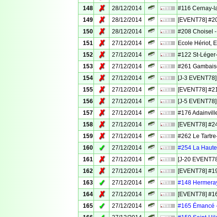
✗
148
28/12/2014
#116 Cernay-la-
✗
149
28/12/2014
[EVENT78] #207
✗
150
28/12/2014
#208 Choisel -
✗
151
27/12/2014
Ecole Hériot, 
✗
152
27/12/2014
#122 St-Léger-
✗
153
27/12/2014
#261 Gambaiseu
✗
154
27/12/2014
[J-3 EVENT78] 
✗
155
27/12/2014
[EVENT78] #21
✗
156
27/12/2014
[J-5 EVENT78] 
✗
157
27/12/2014
#176 Adainville
✗
158
27/12/2014
[EVENT78] #24
✗
159
27/12/2014
#262 Le Tartre
✓
160
27/12/2014
#254 La Hautevi
✗
161
27/12/2014
[J-20 EVENT78]
✗
162
27/12/2014
[EVENT78] #195 
✓
163
27/12/2014
#148 Hermeray 
✗
164
27/12/2014
[EVENT78] #163
✓
165
27/12/2014
#165 Émancé - 