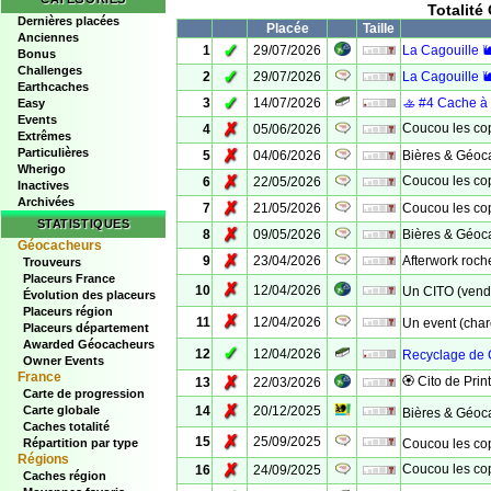
Totalit
Dernières placées
Placée
Taille
Anciennes
✓
1
29/07/2026
La Cagouille 
Bonus
Challenges
✓
2
29/07/2026
La Cagouille 
Earthcaches
✓
3
14/07/2026
🚣 #4 Cache à l
Easy
Events
✗
Coucou les cop
4
05/06/2026
Extrêmes
Particulières
✗
5
04/06/2026
Bières & Géoc
Wherigo
✗
Coucou les cop
6
22/05/2026
Inactives
Archivées
✗
7
21/05/2026
Coucou les co
STATISTIQUES
✗
8
09/05/2026
Bières & Géoca
Géocacheurs
✗
9
23/04/2026
Afterwork roch
Trouveurs
Placeurs France
✗
10
12/04/2026
Un CITO (vend
Évolution des placeurs
Placeurs région
✗
11
12/04/2026
Un event (cha
Placeurs département
Awarded Géocacheurs
✓
12
12/04/2026
Recyclage de C
Owner Events
France
✗
🏵 Cito de Pri
13
22/03/2026
Carte de progression
✗
Carte globale
14
20/12/2025
Bières & Géocac
Caches totalité
✗
15
25/09/2025
Répartition par type
Coucou les cop
Régions
✗
Coucou les cop
16
24/09/2025
Caches région