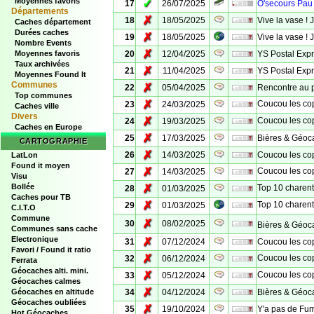
Moyennes favoris
✓
17
26/07/2025
O'secours Pau 
Départements
✗
18
18/05/2025
Vive la vase ! 
Caches département
Durées caches
✗
19
18/05/2025
Vive la vase ! 
Nombre Events
✗
Moyennes favoris
20
12/04/2025
YS Postal Expr
Taux archivées
✗
21
11/04/2025
YS Postal Expr
Moyennes Found It
Communes
✗
22
05/04/2025
Rencontre au p
Top communes
✗
Coucou les cop
23
24/03/2025
Caches ville
Divers
✗
Coucou les cop
24
19/03/2025
Caches en Europe
✗
25
17/03/2025
Bières & Géoca
CARTOGRAPHIE
✗
26
14/03/2025
Coucou les copa
LatLon
Found it moyen
✗
Coucou les cop
27
14/03/2025
Visu
Bollée
✗
Top 10 charenta
28
01/03/2025
Caches pour TB
✗
Top 10 charenta
29
01/03/2025
C.I.T.O
Commune
✗
30
08/02/2025
Bières & Géocac
Communes sans cache
Electronique
✗
31
07/12/2024
Coucou les copa
Favori / Found it ratio
✗
Coucou les cop
32
06/12/2024
Ferrata
Géocaches alti. mini.
✗
Coucou les cop
33
05/12/2024
Géocaches calmes
✗
Géocaches en altitude
34
04/12/2024
Bières & Géoc
Géocaches oubliées
✗
35
19/10/2024
Y'a pas de Fum
Hot Géocaches