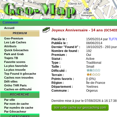
Connexion
Accueil
Joyeux Anniversaire - 14 ans
(GC54E
PREMIUM
Geo-Premium
Placée le :
15/05/2014 par
TLF78
Les Lab Caches
Publiée le :
08/06/2014
Attributs
Dernier "Found it" :
18/10/2025 - 293 jour
Quick Géocaches
Nombre de found :
192
Park and Grab
Premium :
Oui
Trajets TB
Statut :
Active
Favorite scores
Type :
Traditional
La plus favorisée
Taille :
Small
La plus trouvée
Difficulté :
Top Found it géocache
Terrain :
Caches non trouvées
Points favoris :
0
(0%)
Défi villes
Région :
Île-de-France
Ortho THR Paris
Département :
Yvelines
Caches en difficulté
Commune :
Orgerus
RECHERCHE
Par ville
Dernière mise à jour le 07/08/2026 à 16:17:38
Par nom de cache
Voir cette cache sur geocaching.com
Par numéro de cache
Par Géocacheur
CATÉGORIES