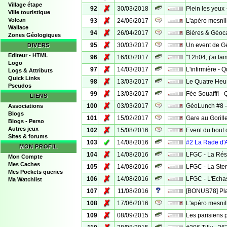
Village étape
✗
92
30/03/2018
Plein les yeux
Ville touristique
✗
Volcan
93
24/06/2017
L'apéro mesnill
Wallace
✗
94
26/04/2017
Bières & Géoc
Zones Géologiques
✗
95
30/03/2017
Un event de G
DIVERS
Editeur - HTML
✗
96
16/03/2017
"12h04, j'ai fai
Logo
✗
97
14/03/2017
L'infirmière - 
Logs & Attributs
Quick Links
✗
98
13/03/2017
Le Quatre Heur
Pseudos
✗
99
13/03/2017
Fée Souafff! - 
LIENS
✗
100
03/03/2017
GéoLunch #8 –
Associations
Blogs
✗
101
15/02/2017
Gare au Gorille
Blogs - Perso
Autres jeux
✗
102
15/08/2016
Event du bout
Sites & forums
✓
103
14/08/2016
#2 La Rade d'
MON PROFIL
✗
104
14/08/2016
LFGC - La Rése
Mon Compte
Mes Caches
✗
105
14/08/2016
LFGC - La Ster
Mes Pockets queries
✗
106
14/08/2016
LFGC - L'Echa
Ma Watchlist
✗
107
11/08/2016
[BONUS78] Plai
✗
108
17/06/2016
L'apéro mesnill
✗
109
08/09/2015
Les parisiens p