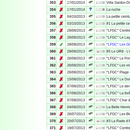
✗
353
17/01/2014
Villa Santos-
✗
354
17/01/2014
La ruche
✗
355
04/10/2013
La petite cein
✗
356
03/10/2013
#1 La petite ce
✗
357
28/08/2013
*LFGC* Centre 
✗
358
28/08/2013
*LFGC* Le La
✓
359
28/08/2013
*LFGC* Les Gl
✗
360
28/08/2013
#5 Le GR8 - L'
✗
361
26/08/2013
*LFGC* Le Por
✗
362
26/08/2013
*LFGC* Les viv
✗
363
26/08/2013
*LFGC* Plage 
✗
364
15/08/2013
*LFGC* Le Dom
✗
365
07/08/2013
*LFGC* Le der
✗
366
07/08/2013
*LFGC* La forê
✗
367
07/08/2013
*LFGC* Char à
✗
368
04/08/2013
La Belle Henri
✗
369
26/07/2013
*LFGC* Les B
✗
370
20/07/2013
#3 La Rade d'A
✗
371
19/07/2013
*LFGC* Centre v