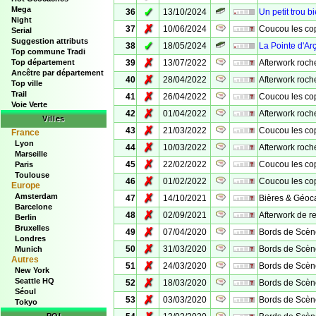
Mega
✓
36
13/10/2024
Un petit trou b
Night
✗
37
10/06/2024
Coucou les cop
Serial
Suggestion attributs
✓
38
18/05/2024
La Pointe d'Ar
Top commune Tradi
✗
Top département
39
13/07/2022
Afterwork roch
Ancêtre par département
✗
40
28/04/2022
Afterwork roch
Top ville
Trail
✗
41
26/04/2022
Coucou les cop
Voie Verte
✗
42
01/04/2022
Afterwork roch
Villes
✗
43
21/03/2022
Coucou les cop
France
Lyon
✗
44
10/03/2022
Afterwork roch
Marseille
✗
45
22/02/2022
Coucou les cop
Paris
Toulouse
✗
46
01/02/2022
Coucou les cop
Europe
Amsterdam
✗
47
14/10/2021
Bières & Géoca
Barcelone
✗
48
02/09/2021
Afterwork de r
Berlin
Bruxelles
✗
49
07/04/2020
Bords de Scène 
Londres
✗
50
31/03/2020
Bords de Scène 
Munich
Autres
✗
51
24/03/2020
Bords de Scène 
New York
Seattle HQ
✗
52
18/03/2020
Bords de Scène 
Séoul
✗
53
03/03/2020
Bords de Scène 
Tokyo