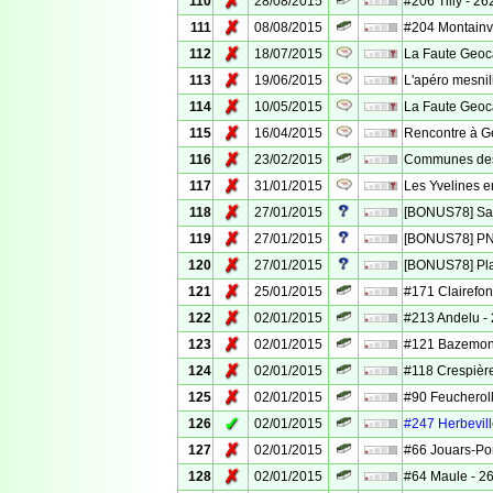
✗
110
28/08/2015
#206 Tilly - 26
✗
111
08/08/2015
#204 Montainvil
✗
112
18/07/2015
La Faute Geoca
✗
113
19/06/2015
L'apéro mesnil
✗
114
10/05/2015
La Faute Geoc
✗
115
16/04/2015
Rencontre à G
✗
116
23/02/2015
Communes des 
✗
117
31/01/2015
Les Yvelines e
✗
118
27/01/2015
[BONUS78] Sai
✗
119
27/01/2015
[BONUS78] PNR
✗
120
27/01/2015
[BONUS78] Plai
✗
121
25/01/2015
#171 Clairefon
✗
122
02/01/2015
#213 Andelu - 
✗
123
02/01/2015
#121 Bazemont 
✗
124
02/01/2015
#118 Crespière
✗
125
02/01/2015
#90 Feucheroll
✓
126
02/01/2015
#247 Herbeville
✗
127
02/01/2015
#66 Jouars-Pon
✗
128
02/01/2015
#64 Maule - 26