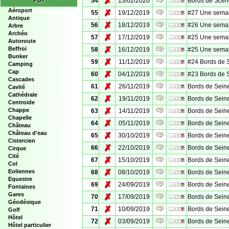
✗
POI
54
13/02/2020
Bords de Scène 
Aéroport
✗
55
19/12/2019
#27 Une semain
Antique
✗
56
18/12/2019
#26 Une semain
Arbre
Archéo
✗
57
17/12/2019
#25 Une semain
Autoroute
✗
Beffroi
58
16/12/2019
#25 Une semain
Bunker
✗
59
11/12/2019
#24 Bords de Se
Camping
Cap
✗
60
04/12/2019
#23 Bords de Se
Cascades
✗
61
26/11/2019
Bords de Sein
Cavité
Cathédrale
✗
62
19/11/2019
Bords de Sein
Centroide
✗
Chappe
63
14/11/2019
Bords de Seine 
Chapelle
✗
64
05/11/2019
Bords de Sein
Château
Château d'eau
✗
65
30/10/2019
Bords de Seine 
Cistercien
✗
66
22/10/2019
Bords de Sein
Cirque
Cité
✗
67
15/10/2019
Bords de Sein
Col
✗
Eoliennes
68
08/10/2019
Bords de Sein
Equestre
✗
69
24/09/2019
Bords de Seine 
Fontaines
Gares
✗
70
17/09/2019
Bords de Seine 
Géodésique
✗
71
10/09/2019
Bords de Seine
Golf
Hôtel
✗
72
03/09/2019
Bords de Seine 
Hôtel particulier