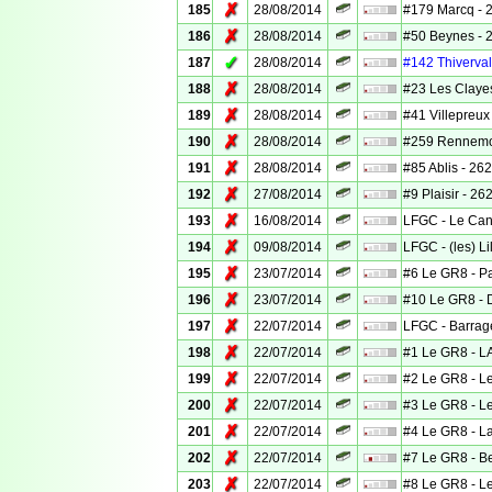
✗
185
28/08/2014
#179 Marcq - 2
✗
186
28/08/2014
#50 Beynes - 2
✓
187
28/08/2014
#142 Thiverval
✗
188
28/08/2014
#23 Les Clayes
✗
189
28/08/2014
#41 Villepreux 
✗
190
28/08/2014
#259 Rennemoul
✗
191
28/08/2014
#85 Ablis - 262
✗
192
27/08/2014
#9 Plaisir - 26
✗
193
16/08/2014
LFGC - Le Can
✗
194
09/08/2014
LFGC - (les) Li
✗
195
23/07/2014
#6 Le GR8 - 
✗
196
23/07/2014
#10 Le GR8 - D
✗
197
22/07/2014
LFGC - Barrag
✗
198
22/07/2014
#1 Le GR8 - 
✗
199
22/07/2014
#2 Le GR8 - L
✗
200
22/07/2014
#3 Le GR8 - L
✗
201
22/07/2014
#4 Le GR8 - La
✗
202
22/07/2014
#7 Le GR8 - B
✗
203
22/07/2014
#8 Le GR8 - L