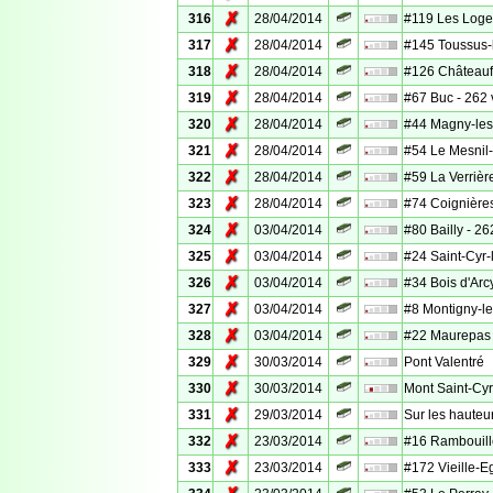
✗
316
28/04/2014
#119 Les Loges
✗
317
28/04/2014
#145 Toussus-l
✗
318
28/04/2014
#126 Châteaufo
✗
319
28/04/2014
#67 Buc - 262 
✗
320
28/04/2014
#44 Magny-les
✗
321
28/04/2014
#54 Le Mesnil-
✗
322
28/04/2014
#59 La Verrière
✗
323
28/04/2014
#74 Coignières
✗
324
03/04/2014
#80 Bailly - 26
✗
325
03/04/2014
#24 Saint-Cyr-l
✗
326
03/04/2014
#34 Bois d'Arcy
✗
327
03/04/2014
#8 Montigny-le
✗
328
03/04/2014
#22 Maurepas -
✗
329
30/03/2014
Pont Valentré
✗
330
30/03/2014
Mont Saint-Cyr
✗
331
29/03/2014
Sur les hauteu
✗
332
23/03/2014
#16 Rambouille
✗
333
23/03/2014
#172 Vieille-Eg