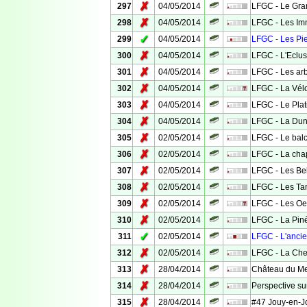
✗
297
04/05/2014
LFGC - Le Gra
✗
298
04/05/2014
LFGC - Les I
✓
299
04/05/2014
LFGC - Les Pi
✗
300
04/05/2014
LFGC - L'Eclu
✗
301
04/05/2014
LFGC - Les arb
✗
302
04/05/2014
LFGC - La Vél
✗
303
04/05/2014
LFGC - Le Plat
✗
304
04/05/2014
LFGC - La Du
✗
305
02/05/2014
LFGC - Le bal
✗
306
02/05/2014
LFGC - La cha
✗
307
02/05/2014
LFGC - Les Bel
✗
308
02/05/2014
LFGC - Les Ta
✗
309
02/05/2014
LFGC - Les Oei
✗
310
02/05/2014
LFGC - La Pin
✓
311
02/05/2014
LFGC - L'anci
✗
312
02/05/2014
LFGC - La Che
✗
313
28/04/2014
Château du Me
✗
314
28/04/2014
Perspective su
✗
315
28/04/2014
#47 Jouy-en-Jo