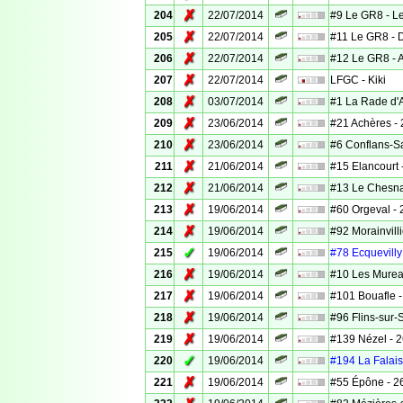
✗
204
22/07/2014
#9 Le GR8 - Le
✗
205
22/07/2014
#11 Le GR8 - 
✗
206
22/07/2014
#12 Le GR8 - A
✗
207
22/07/2014
LFGC - Kiki
✗
208
03/07/2014
#1 La Rade d'
✗
209
23/06/2014
#21 Achères - 
✗
210
23/06/2014
#6 Conflans-Sa
✗
211
21/06/2014
#15 Elancourt -
✗
212
21/06/2014
#13 Le Chesnay
✗
213
19/06/2014
#60 Orgeval - 
✗
214
19/06/2014
#92 Morainvilli
✓
215
19/06/2014
#78 Ecquevilly 
✗
216
19/06/2014
#10 Les Mureau
✗
217
19/06/2014
#101 Bouafle -
✗
218
19/06/2014
#96 Flins-sur-S
✗
219
19/06/2014
#139 Nézel - 2
✓
220
19/06/2014
#194 La Falais
✗
221
19/06/2014
#55 Épône - 26