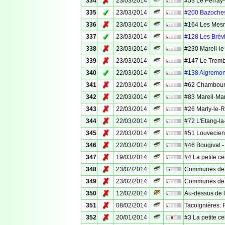
✗
334
23/03/2014
#53 Le Perray-
✓
335
23/03/2014
#200 Bazoches
✗
336
23/03/2014
#164 Les Mesnu
✓
337
23/03/2014
#128 Les Brévia
✗
338
23/03/2014
#230 Mareil-le
✗
339
23/03/2014
#147 Le Trembl
✓
340
22/03/2014
#138 Aigremont
✗
341
22/03/2014
#62 Chambourcy
✗
342
22/03/2014
#83 Mareil-Marl
✗
343
22/03/2014
#26 Marly-le-Ro
✗
344
22/03/2014
#72 L'Etang-la-
✗
345
22/03/2014
#51 Louvecienn
✗
346
22/03/2014
#46 Bougival -
✗
347
19/03/2014
#4 La petite ce
✗
348
23/02/2014
Communes de V
✗
349
23/02/2014
Communes de V
✗
350
12/02/2014
Au-dessus de la
✗
351
08/02/2014
Tacoignières: F
✗
352
20/01/2014
#3 La petite ce