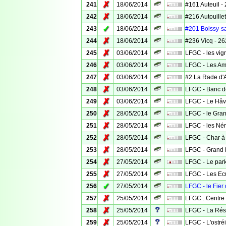
✗
241
18/06/2014
#161 Auteuil - 
✗
242
18/06/2014
#216 Autouillet
✓
243
18/06/2014
#201 Boissy-sa
✗
244
18/06/2014
#236 Vicq - 262
✗
245
03/06/2014
LFGC - les vig
✗
246
03/06/2014
LFGC - Les Am
✗
247
03/06/2014
#2 La Rade d'
✗
248
03/06/2014
LFGC - Banc d
✗
249
03/06/2014
LFGC - Le Hâv
✗
250
28/05/2014
LFGC - le Gra
✗
251
28/05/2014
LFGC - les Né
✗
252
28/05/2014
LFGC - Char à 
✗
253
28/05/2014
LFGC - Grand 
✗
254
27/05/2014
LFGC - Le park
✗
255
27/05/2014
LFGC - Les Ec
✓
256
27/05/2014
LFGC - le Fier 
✗
257
25/05/2014
LFGC : Centre v
✗
258
25/05/2014
LFGC - La Rés
✗
259
25/05/2014
LFGC - L'ostré