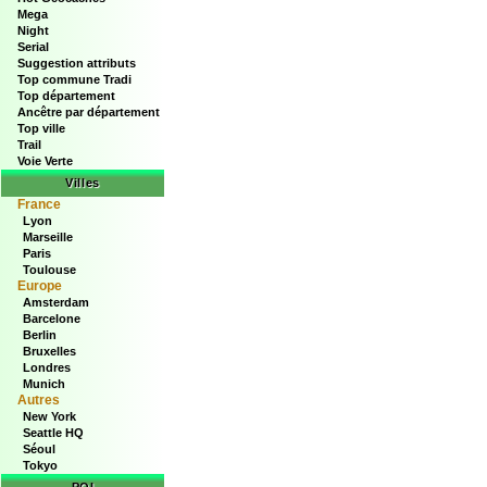
Mega
Night
Serial
Suggestion attributs
Top commune Tradi
Top département
Ancêtre par département
Top ville
Trail
Voie Verte
Villes
France
Lyon
Marseille
Paris
Toulouse
Europe
Amsterdam
Barcelone
Berlin
Bruxelles
Londres
Munich
Autres
New York
Seattle HQ
Séoul
Tokyo