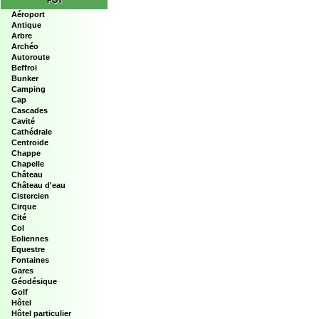
POI
Aéroport
Antique
Arbre
Archéo
Autoroute
Beffroi
Bunker
Camping
Cap
Cascades
Cavité
Cathédrale
Centroide
Chappe
Chapelle
Château
Château d'eau
Cistercien
Cirque
Cité
Col
Eoliennes
Equestre
Fontaines
Gares
Géodésique
Golf
Hôtel
Hôtel particulier