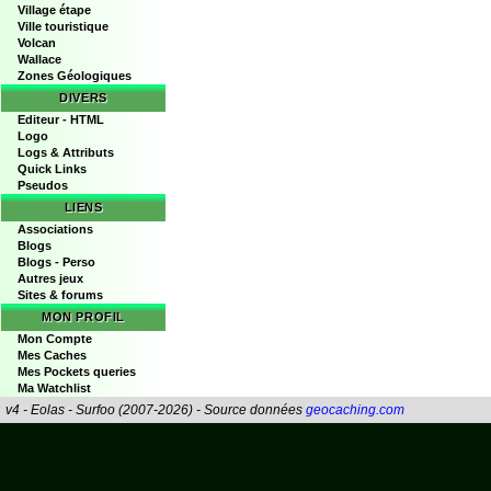
Village étape
Ville touristique
Volcan
Wallace
Zones Géologiques
DIVERS
Editeur - HTML
Logo
Logs & Attributs
Quick Links
Pseudos
LIENS
Associations
Blogs
Blogs - Perso
Autres jeux
Sites & forums
MON PROFIL
Mon Compte
Mes Caches
Mes Pockets queries
Ma Watchlist
v4 - Eolas - Surfoo (2007-2026) - Source données
geocaching.com