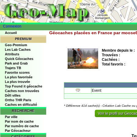
Connexion
Géocaches placées en France par moose
Accueil
PREMIUM
Geo-Premium
Les Lab Caches
Membre depuis le :
Attributs
Trouvées :
Quick Géocaches
Cachées :
Park and Grab
Total favoris :
Trajets TB
Favorite scores
La plus favorisée
La plus trouvée
Top Found it géocache
Event
Caches non trouvées
Défi villes
Ortho THR Paris
Caches en difficulté
* Différence 414 cache(s) - Création Lab Cache ou 
RECHERCHE
Voir le profil sur Geoc
Par ville
Par nom de cache
Par numéro de cache
Par Géocacheur
To
CATÉGORIES