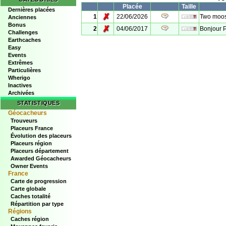
Placée
Taille
Dernières placées
✗
1
22/06/2026
Two moos
Anciennes
Bonus
✗
2
04/06/2017
Bonjour P
Challenges
Earthcaches
Easy
Events
Extrêmes
Particulières
Wherigo
Inactives
Archivées
STATISTIQUES
Géocacheurs
Trouveurs
Placeurs France
Évolution des placeurs
Placeurs région
Placeurs département
Awarded Géocacheurs
Owner Events
France
Carte de progression
Carte globale
Caches totalité
Répartition par type
Régions
Caches région