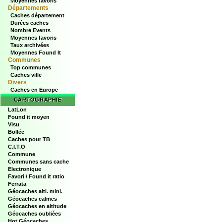
Moyennes favoris
Départements
Caches département
Durées caches
Nombre Events
Moyennes favoris
Taux archivées
Moyennes Found It
Communes
Top communes
Caches ville
Divers
Caches en Europe
CARTOGRAPHIE
LatLon
Found it moyen
Visu
Bollée
Caches pour TB
C.I.T.O
Commune
Communes sans cache
Electronique
Favori / Found it ratio
Ferrata
Géocaches alti. mini.
Géocaches calmes
Géocaches en altitude
Géocaches oubliées
Hot Géocaches