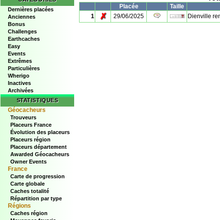
Placée
Taille
Dernières placées
✗
1
29/06/2025
Dienville re
Anciennes
Bonus
Challenges
Earthcaches
Easy
Events
Extrêmes
Particulières
Wherigo
Inactives
Archivées
STATISTIQUES
Géocacheurs
Trouveurs
Placeurs France
Évolution des placeurs
Placeurs région
Placeurs département
Awarded Géocacheurs
Owner Events
France
Carte de progression
Carte globale
Caches totalité
Répartition par type
Régions
Caches région