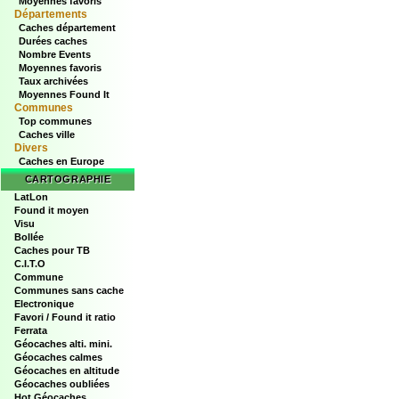
Moyennes favoris
Départements
Caches département
Durées caches
Nombre Events
Moyennes favoris
Taux archivées
Moyennes Found It
Communes
Top communes
Caches ville
Divers
Caches en Europe
CARTOGRAPHIE
LatLon
Found it moyen
Visu
Bollée
Caches pour TB
C.I.T.O
Commune
Communes sans cache
Electronique
Favori / Found it ratio
Ferrata
Géocaches alti. mini.
Géocaches calmes
Géocaches en altitude
Géocaches oubliées
Hot Géocaches