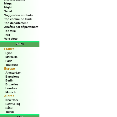
Mega
Night
Serial
Suggestion attributs
Top commune Tradi
Top département
Ancêtre par département
Top ville
Trail
Voie Verte
Villes
France
Lyon
Marseille
Paris
Toulouse
Europe
Amsterdam
Barcelone
Berlin
Bruxelles
Londres
Munich
Autres
New York
Seattle HQ
Séoul
Tokyo