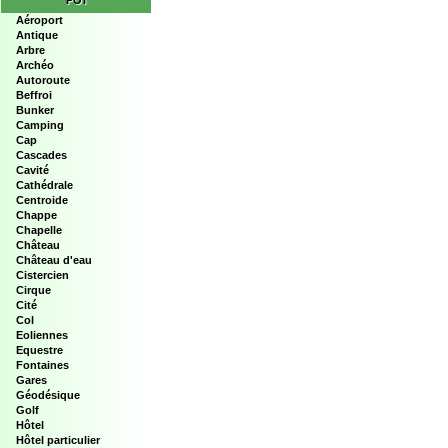
POI
Aéroport
Antique
Arbre
Archéo
Autoroute
Beffroi
Bunker
Camping
Cap
Cascades
Cavité
Cathédrale
Centroide
Chappe
Chapelle
Château
Château d'eau
Cistercien
Cirque
Cité
Col
Eoliennes
Equestre
Fontaines
Gares
Géodésique
Golf
Hôtel
Hôtel particulier