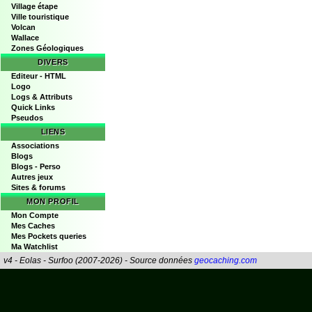
Village étape
Ville touristique
Volcan
Wallace
Zones Géologiques
DIVERS
Editeur - HTML
Logo
Logs & Attributs
Quick Links
Pseudos
LIENS
Associations
Blogs
Blogs - Perso
Autres jeux
Sites & forums
MON PROFIL
Mon Compte
Mes Caches
Mes Pockets queries
Ma Watchlist
v4 - Eolas - Surfoo (2007-2026) - Source données
geocaching.com