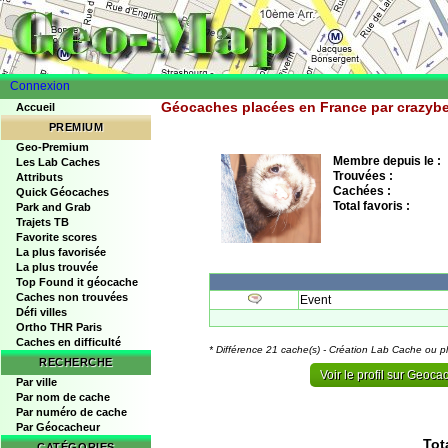
Connexion
Géocaches placées en France par crazybe
Accueil
PREMIUM
Geo-Premium
Membre depuis le :
Les Lab Caches
Trouvées :
Attributs
Cachées :
Quick Géocaches
Total favoris :
Park and Grab
Trajets TB
Favorite scores
La plus favorisée
La plus trouvée
Top Found it géocache
Caches non trouvées
Event
Défi villes
Ortho THR Paris
Caches en difficulté
* Différence 21 cache(s) - Création Lab Cache ou p
RECHERCHE
Voir le profil sur Geoc
Par ville
Par nom de cache
Par numéro de cache
Par Géocacheur
Tot
CATÉGORIES