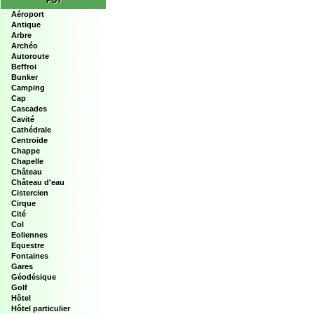
POI
Aéroport
Antique
Arbre
Archéo
Autoroute
Beffroi
Bunker
Camping
Cap
Cascades
Cavité
Cathédrale
Centroide
Chappe
Chapelle
Château
Château d'eau
Cistercien
Cirque
Cité
Col
Eoliennes
Equestre
Fontaines
Gares
Géodésique
Golf
Hôtel
Hôtel particulier