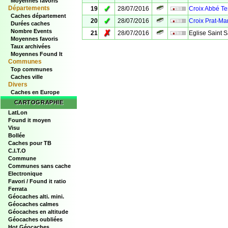
Moyennes favoris
✓
Départements
19
28/07/2016
Croix Abbé T
Caches département
✓
20
28/07/2016
Croix Prat-Mar
Durées caches
Nombre Events
✗
21
28/07/2016
Eglise Saint S
Moyennes favoris
Taux archivées
Moyennes Found It
Communes
Top communes
Caches ville
Divers
Caches en Europe
CARTOGRAPHIE
LatLon
Found it moyen
Visu
Bollée
Caches pour TB
C.I.T.O
Commune
Communes sans cache
Electronique
Favori / Found it ratio
Ferrata
Géocaches alti. mini.
Géocaches calmes
Géocaches en altitude
Géocaches oubliées
Hot Géocaches