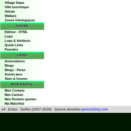
Village étape
Ville touristique
Volcan
Wallace
Zones Géologiques
DIVERS
Editeur - HTML
Logo
Logs & Attributs
Quick Links
Pseudos
LIENS
Associations
Blogs
Blogs - Perso
Autres jeux
Sites & forums
MON PROFIL
Mon Compte
Mes Caches
Mes Pockets queries
Ma Watchlist
v4 - Eolas - Surfoo (2007-2026) - Source données
geocaching.com