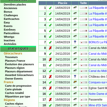
Placée
Taille
Dernières placées
✓
1
14/04/2019
La Pâquette #
Anciennes
Bonus
✓
2
14/04/2019
La Pâquette #
Challenges
✓
Earthcaches
3
14/04/2019
La Pâquette 
Easy
✓
4
14/04/2019
La Pâquette # 
Events
Extrêmes
✓
5
14/04/2019
La Pâquette # 
Particulières
✓
6
14/04/2019
La Pâquette #
Wherigo
Inactives
✓
7
14/04/2019
BONUS La Pâ
Archivées
✗
8
24/11/2016
Canal du Midi
STATISTIQUES
✓
Géocacheurs
9
24/11/2016
Canal du Midi 
Trouveurs
✗
10
24/11/2016
Canal du Midi 
Placeurs France
Évolution des placeurs
✓
11
24/11/2016
Canal du Midi 
Placeurs région
✓
12
24/11/2016
Canal du Midi
Placeurs département
Awarded Géocacheurs
✗
13
02/09/2016
Château des 
Owner Events
✓
France
14
27/08/2016
Conques-sur-Or
Carte de progression
✗
15
27/08/2016
Eglise Saint M
Carte globale
Caches totalité
✓
16
16/08/2016
Notre Dame de
Répartition par type
✗
17
16/08/2016
Passerelle
Régions
Caches région
✓
18
29/07/2016
Mine d'Or Sal