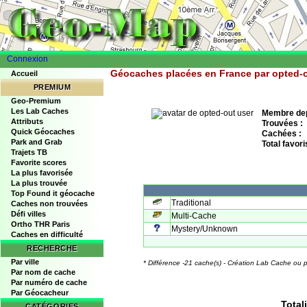
Connexion
Géocaches placées en France par opted-o
Accueil
PREMIUM
Geo-Premium
Les Lab Caches
Membre depu
Attributs
Trouvées :
Quick Géocaches
Cachées :
Park and Grab
Total favori
Trajets TB
Favorite scores
La plus favorisée
La plus trouvée
Top Found it géocache
Traditional
Caches non trouvées
Défi villes
Multi-Cache
Ortho THR Paris
Mystery/Unknown
Caches en difficulté
RECHERCHE
Par ville
* Différence -21 cache(s) - Création Lab Cache ou p
Par nom de cache
Par numéro de cache
Par Géocacheur
Total
CATÉGORIES