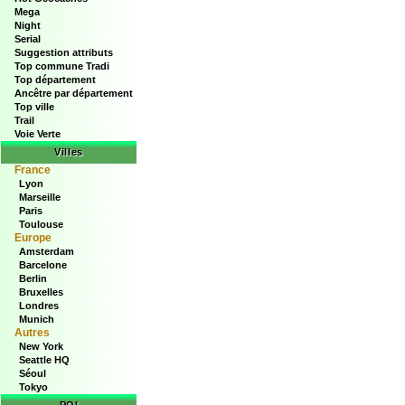
Mega
Night
Serial
Suggestion attributs
Top commune Tradi
Top département
Ancêtre par département
Top ville
Trail
Voie Verte
Villes
France
Lyon
Marseille
Paris
Toulouse
Europe
Amsterdam
Barcelone
Berlin
Bruxelles
Londres
Munich
Autres
New York
Seattle HQ
Séoul
Tokyo