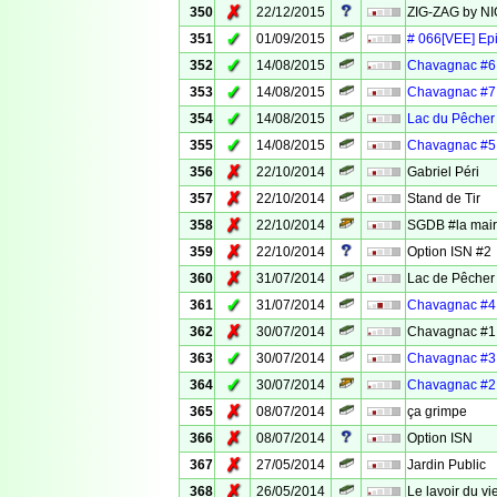
✗
350
22/12/2015
ZIG-ZAG by N
✓
351
01/09/2015
# 066[VEE] Ep
✓
352
14/08/2015
Chavagnac #6 
✓
353
14/08/2015
Chavagnac #7 
✓
354
14/08/2015
Lac du Pêcher 
✓
355
14/08/2015
Chavagnac #5 :
✗
356
22/10/2014
Gabriel Péri
✗
357
22/10/2014
Stand de Tir
✗
358
22/10/2014
SGDB #la mair
✗
359
22/10/2014
Option ISN #2
✗
360
31/07/2014
Lac de Pêcher 
✓
361
31/07/2014
Chavagnac #4 :
✗
362
30/07/2014
Chavagnac #1 :
✓
363
30/07/2014
Chavagnac #3 :
✓
364
30/07/2014
Chavagnac #2 :
✗
365
08/07/2014
ça grimpe
✗
366
08/07/2014
Option ISN
✗
367
27/05/2014
Jardin Public
✗
368
26/05/2014
Le lavoir du vi