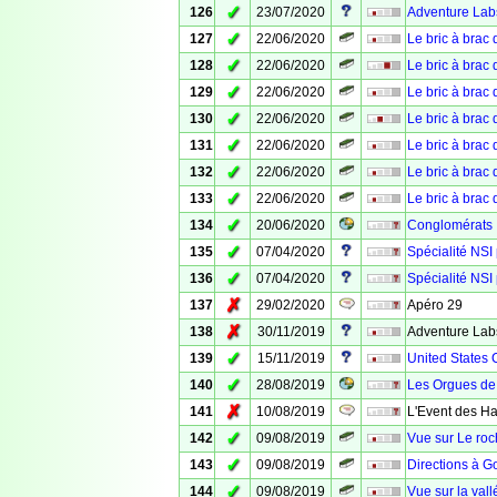
✓
126
23/07/2020
Adventure Lab
✓
127
22/06/2020
Le bric à brac
✓
128
22/06/2020
Le bric à brac
✓
129
22/06/2020
Le bric à brac
✓
130
22/06/2020
Le bric à brac
✓
131
22/06/2020
Le bric à brac
✓
132
22/06/2020
Le bric à brac
✓
133
22/06/2020
Le bric à brac
✓
134
20/06/2020
Conglomérats
✓
135
07/04/2020
Spécialité NSI
✓
136
07/04/2020
Spécialité NSI
✗
137
29/02/2020
Apéro 29
✗
138
30/11/2019
Adventure Lab
✓
139
15/11/2019
United States
✓
140
28/08/2019
Les Orgues de 
✗
141
10/08/2019
L'Event des Ha
✓
142
09/08/2019
Vue sur Le roc
✓
143
09/08/2019
Directions à G
✓
144
09/08/2019
Vue sur la vall