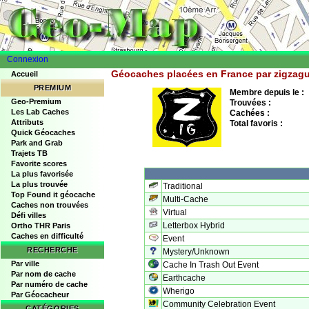
Connexion
Géocaches placées en France par zigzag
Accueil
PREMIUM
Membre depuis le :
Geo-Premium
Trouvées :
Les Lab Caches
Cachées :
Attributs
Total favoris :
Quick Géocaches
Park and Grab
Trajets TB
Favorite scores
La plus favorisée
La plus trouvée
Traditional
Top Found it géocache
Multi-Cache
Caches non trouvées
Virtual
Défi villes
Letterbox Hybrid
Ortho THR Paris
Caches en difficulté
Event
RECHERCHE
Mystery/Unknown
Par ville
Cache In Trash Out Event
Par nom de cache
Earthcache
Par numéro de cache
Wherigo
Par Géocacheur
Community Celebration Event
CATÉGORIES