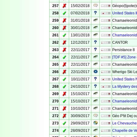
✗
257
15/02/2018
Géopo(t)pote(s) 
✓
258
07/02/2018
United States 
✗
259
31/01/2018
Chamaeleonida
✗
260
30/01/2018
Chamaeleonid
✓
261
13/01/2018
Chamaeleonida
✗
262
12/12/2017
CANTOR
✗
263
22/11/2017
Persistance 8
✓
264
22/11/2017
[TDF #5] Zone
✗
265
22/11/2017
Chamaeleonida
✗
266
22/11/2017
Wherigo Ski Le
✓
267
10/11/2017
United States 
✓
268
24/10/2017
La Mystery de
✗
269
15/10/2017
Chamaeleonida
✓
270
15/10/2017
Chamaeleonid
✗
271
10/10/2017
Chamaeleonid
✗
272
30/09/2017
Géo P'tit Dej 
✓
273
29/09/2017
Le Chevauchem
✓
274
28/09/2017
Chapelle de V