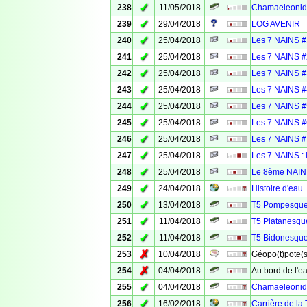
✓
238
11/05/2018
Chamaeleonida
✓
239
29/04/2018
LOG AVENIR
✓
240
25/04/2018
Les 7 NAINS #1
✓
241
25/04/2018
Les 7 NAINS #2
✓
242
25/04/2018
Les 7 NAINS #
✓
243
25/04/2018
Les 7 NAINS #
✓
244
25/04/2018
Les 7 NAINS #5
✓
245
25/04/2018
Les 7 NAINS #
✓
246
25/04/2018
Les 7 NAINS #
✓
247
25/04/2018
Les 7 NAINS : 
✓
248
25/04/2018
Le 8ème NAIN
✓
249
24/04/2018
Histoire d'eau
✓
250
13/04/2018
T5 Pompesqu
✓
251
11/04/2018
T5 Platanesqu
✓
252
11/04/2018
T5 Bidonesqu
✗
253
10/04/2018
Géopo(t)pote(s) I
✗
254
04/04/2018
Au bord de l'ea
✓
255
04/04/2018
Chamaeleonidae
✓
256
16/02/2018
Carrière de la