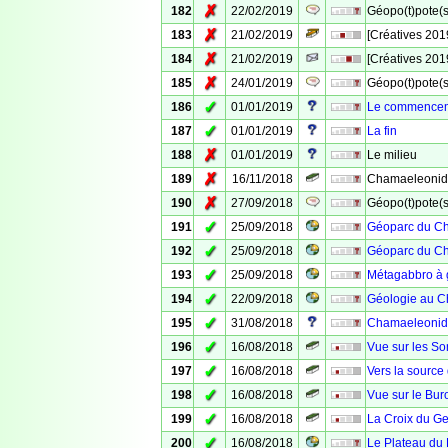
✗
182
22/02/2019
Géopo(t)pote(s
✗
183
21/02/2019
[Créatives 201
✗
184
21/02/2019
[Créatives 201
✗
185
24/01/2019
Géopo(t)pote(s)
✓
186
01/01/2019
Le commence
✓
187
01/01/2019
La fin
✗
188
01/01/2019
Le milieu
✗
189
16/11/2018
Chamaeleonida
✗
190
27/09/2018
Géopo(t)pote(s)
✓
191
25/09/2018
Géoparc du Che
✓
192
25/09/2018
Géoparc du Che
✓
193
25/09/2018
Métagabbro à
✓
194
22/09/2018
Géologie au Ch
✓
195
31/08/2018
Chamaeleonid
✓
196
16/08/2018
Vue sur les S
✓
197
16/08/2018
Vers la source 
✓
198
16/08/2018
Vue sur le Bur
✓
199
16/08/2018
La Croix du G
✓
200
16/08/2018
Le Plateau du