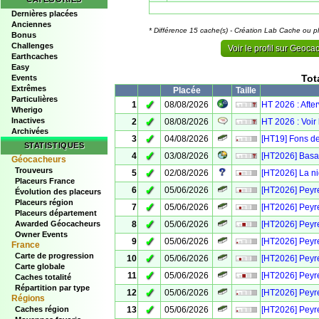
Dernières placées
Anciennes
* Différence 15 cache(s) - Création Lab Cache ou p
Bonus
Challenges
Voir le profil sur Geoc
Earthcaches
Easy
Tot
Events
Extrêmes
Placée
Taille
Particulières
✓
1
08/08/2026
HT 2026 : Aft
Wherigo
✓
Inactives
2
08/08/2026
HT 2026 : Voir
Archivées
✓
3
04/08/2026
[HT19] Fons de
STATISTIQUES
✓
4
03/08/2026
[HT2026] Basa
Géocacheurs
Trouveurs
✓
5
02/08/2026
[HT2026] La n
Placeurs France
✓
6
05/06/2026
[HT2026] Peyre
Évolution des placeurs
Placeurs région
✓
7
05/06/2026
[HT2026] Peyre
Placeurs département
✓
8
05/06/2026
[HT2026] Peyre
Awarded Géocacheurs
Owner Events
✓
9
05/06/2026
[HT2026] Peyre
France
Carte de progression
✓
10
05/06/2026
[HT2026] Peyre
Carte globale
✓
11
05/06/2026
[HT2026] Peyre
Caches totalité
Répartition par type
✓
12
05/06/2026
[HT2026] Peyre
Régions
✓
13
05/06/2026
[HT2026] Peyr
Caches région