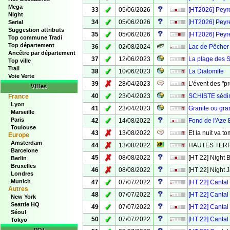
Mega
✓
33
05/06/2026
[HT2026] Peyr
Night
✓
34
05/06/2026
[HT2026] Peyr
Serial
Suggestion attributs
✓
35
05/06/2026
[HT2026] Peyr
Top commune Tradi
✓
Top département
36
02/08/2024
Lac de Pêcher #
Ancêtre par département
✓
37
12/06/2023
La plage des 
Top ville
Trail
✓
38
10/06/2023
La Diatomite
Voie Verte
✗
39
28/04/2023
L'évent des "p
Villes
✓
40
23/04/2023
SCHISTE sédim
France
Lyon
✓
41
23/04/2023
Granite ou gran
Marseille
✓
Paris
42
14/08/2022
Fond de l'Aze
Toulouse
✗
43
13/08/2022
Et la nuit va t
Europe
Amsterdam
✗
44
13/08/2022
HAUTES TERR
Barcelone
✗
45
08/08/2022
[HT 22] Night 
Berlin
Bruxelles
✗
46
08/08/2022
[HT 22] Night 
Londres
✓
Munich
47
07/07/2022
[HT 22] Cantal
Autres
✓
48
07/07/2022
[HT 22] Cantal
New York
Seattle HQ
✓
49
07/07/2022
[HT 22] Cantal
Séoul
✓
50
07/07/2022
[HT 22] Cantal
Tokyo