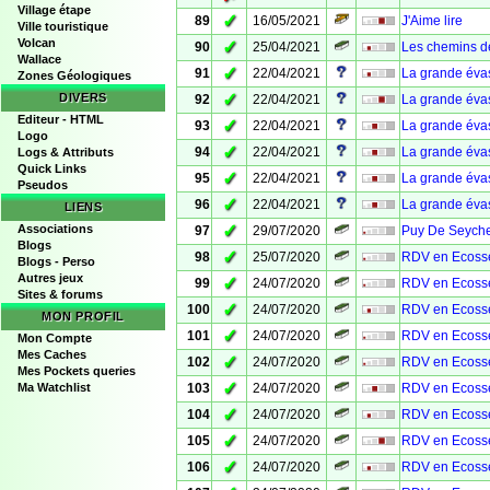
Village étape
✓
89
16/05/2021
J'Aime lire
Ville touristique
Volcan
✓
90
25/04/2021
Les chemins de
Wallace
✓
91
22/04/2021
La grande évasi
Zones Géologiques
✓
DIVERS
92
22/04/2021
La grande évasi
Editeur - HTML
✓
93
22/04/2021
La grande évasi
Logo
✓
94
22/04/2021
La grande évasi
Logs & Attributs
Quick Links
✓
95
22/04/2021
La grande évasi
Pseudos
✓
96
22/04/2021
La grande évas
LIENS
✓
Associations
97
29/07/2020
Puy De Seych
Blogs
✓
98
25/07/2020
RDV en Ecosse
Blogs - Perso
Autres jeux
✓
99
24/07/2020
RDV en Ecosse 
Sites & forums
✓
100
24/07/2020
RDV en Ecosse 
MON PROFIL
✓
101
24/07/2020
RDV en Ecosse
Mon Compte
Mes Caches
✓
102
24/07/2020
RDV en Ecosse
Mes Pockets queries
✓
103
24/07/2020
RDV en Ecosse 
Ma Watchlist
✓
104
24/07/2020
RDV en Ecosse
✓
105
24/07/2020
RDV en Ecosse #
✓
106
24/07/2020
RDV en Ecosse