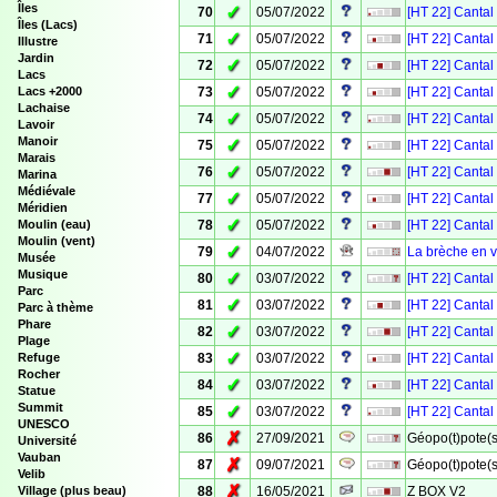
Îles
✓
70
05/07/2022
[HT 22] Cantal
Îles (Lacs)
✓
71
05/07/2022
[HT 22] Cantal
Illustre
Jardin
✓
72
05/07/2022
[HT 22] Cantal
Lacs
✓
73
05/07/2022
[HT 22] Cantal
Lacs +2000
Lachaise
✓
74
05/07/2022
[HT 22] Cantal
Lavoir
Manoir
✓
75
05/07/2022
[HT 22] Cantal
Marais
✓
76
05/07/2022
[HT 22] Cantal
Marina
Médiévale
✓
77
05/07/2022
[HT 22] Cantal
Méridien
✓
78
05/07/2022
[HT 22] Cantal
Moulin (eau)
Moulin (vent)
✓
79
04/07/2022
La brèche en vél
Musée
Musique
✓
80
03/07/2022
[HT 22] Cantal
Parc
✓
81
03/07/2022
[HT 22] Cantal
Parc à thème
Phare
✓
82
03/07/2022
[HT 22] Cantal
Plage
✓
83
03/07/2022
[HT 22] Cantal
Refuge
Rocher
✓
84
03/07/2022
[HT 22] Cantal
Statue
Summit
✓
85
03/07/2022
[HT 22] Cantal
UNESCO
✗
86
27/09/2021
Géopo(t)pote(s
Université
Vauban
✗
87
09/07/2021
Géopo(t)pote(s
Velib
✗
88
16/05/2021
Z BOX V2
Village (plus beau)