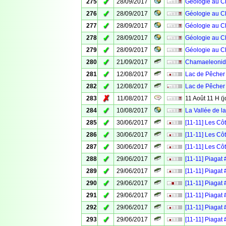
✓
275
28/09/2017
Géologie au Ch
✓
276
28/09/2017
Géologie au C
✓
277
28/09/2017
Géologie au Ch
✓
278
28/09/2017
Géologie au Che
✓
279
28/09/2017
Géologie au Che
✓
280
21/09/2017
Chamaeleonid
✓
281
12/08/2017
Lac de Pêcher #
✓
282
12/08/2017
Lac de Pêcher
✗
283
11/08/2017
11 Août 11 H (
✓
284
10/08/2017
La Vallée de l
✓
285
30/06/2017
[11-11] Les Cô
✓
286
30/06/2017
[11-11] Les Cô
✓
287
30/06/2017
[11-11] Les Cô
✓
288
29/06/2017
[11-11] Piagat 
✓
289
29/06/2017
[11-11] Piagat
✓
290
29/06/2017
[11-11] Piagat 
✓
291
29/06/2017
[11-11] Piagat
✓
292
29/06/2017
[11-11] Piagat 
✓
293
29/06/2017
[11-11] Piagat 