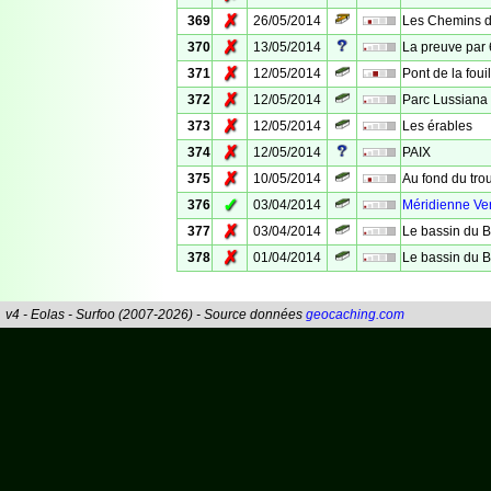
✗
369
26/05/2014
Les Chemins d
✗
370
13/05/2014
La preuve par 
✗
371
12/05/2014
Pont de la fouil
✗
372
12/05/2014
Parc Lussiana
✗
373
12/05/2014
Les érables
✗
374
12/05/2014
PAIX
✗
375
10/05/2014
Au fond du tro
✓
376
03/04/2014
Méridienne Ver
✗
377
03/04/2014
Le bassin du Br
✗
378
01/04/2014
Le bassin du Br
v4 - Eolas - Surfoo (2007-2026) - Source données
geocaching.com