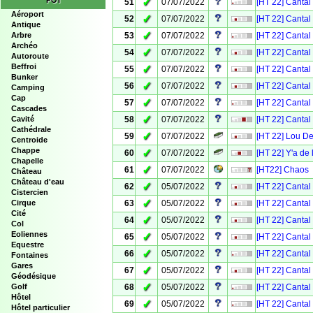
✓
POI
51
07/07/2022
[HT 22] Cantal
Aéroport
✓
52
07/07/2022
[HT 22] Cantal
Antique
✓
53
07/07/2022
[HT 22] Cantal
Arbre
Archéo
✓
54
07/07/2022
[HT 22] Cantal
Autoroute
Beffroi
✓
55
07/07/2022
[HT 22] Cantal
Bunker
✓
56
07/07/2022
[HT 22] Cantal
Camping
Cap
✓
57
07/07/2022
[HT 22] Cantal
Cascades
✓
58
07/07/2022
[HT 22] Cantal
Cavité
Cathédrale
✓
59
07/07/2022
[HT 22] Lou D
Centroide
Chappe
✓
60
07/07/2022
[HT 22] Y'a de l
Chapelle
✓
61
07/07/2022
[HT22] Chaos
Château
Château d'eau
✓
62
05/07/2022
[HT 22] Cantal
Cistercien
✓
63
05/07/2022
[HT 22] Cantal
Cirque
Cité
✓
64
05/07/2022
[HT 22] Cantal
Col
Eoliennes
✓
65
05/07/2022
[HT 22] Cantal
Equestre
✓
66
05/07/2022
[HT 22] Cantal
Fontaines
Gares
✓
67
05/07/2022
[HT 22] Cantal
Géodésique
✓
68
05/07/2022
[HT 22] Cantal
Golf
Hôtel
✓
69
05/07/2022
[HT 22] Cantal
Hôtel particulier