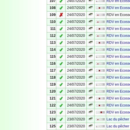
✓
107
24/07/2020
RDV en Ecosse 
✓
108
24/07/2020
RDV en Ecosse 
✗
109
24/07/2020
RDV en Ecosse
✓
110
24/07/2020
RDV en Ecosse
✓
111
24/07/2020
RDV en Ecosse 
✓
112
24/07/2020
RDV en Ecosse
✓
113
24/07/2020
RDV en Ecosse 
✓
114
24/07/2020
RDV en Ecosse 
✓
115
24/07/2020
RDV en Ecosse 
✓
116
24/07/2020
RDV en Ecosse 
✓
117
24/07/2020
RDV en Ecosse 
✓
118
24/07/2020
RDV en Ecosse
✓
119
24/07/2020
RDV en Ecosse
✓
120
24/07/2020
RDV en Ecosse
✓
121
24/07/2020
RDV en Ecosse 
✓
122
24/07/2020
RDV en Ecosse
✓
123
24/07/2020
RDV en Ecosse #
✓
124
23/07/2020
Lac du pêcher 
✓
125
23/07/2020
Lac du pêcher 