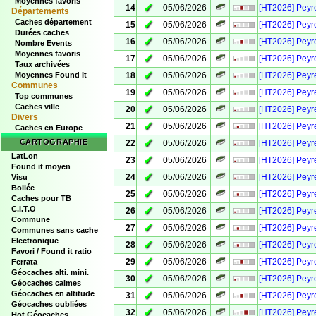
Moyennes favoris
✓
14
05/06/2026
[HT2026] Peyre
Départements
Caches département
✓
15
05/06/2026
[HT2026] Peyre
Durées caches
✓
16
05/06/2026
[HT2026] Peyre
Nombre Events
Moyennes favoris
✓
17
05/06/2026
[HT2026] Peyre
Taux archivées
✓
18
05/06/2026
[HT2026] Peyre
Moyennes Found It
Communes
✓
19
05/06/2026
[HT2026] Peyre
Top communes
Caches ville
✓
20
05/06/2026
[HT2026] Peyre
Divers
✓
21
05/06/2026
[HT2026] Peyre
Caches en Europe
✓
CARTOGRAPHIE
22
05/06/2026
[HT2026] Peyre
LatLon
✓
23
05/06/2026
[HT2026] Peyre
Found it moyen
✓
24
05/06/2026
[HT2026] Peyre
Visu
Bollée
✓
25
05/06/2026
[HT2026] Peyre
Caches pour TB
✓
C.I.T.O
26
05/06/2026
[HT2026] Peyre
Commune
✓
27
05/06/2026
[HT2026] Peyr
Communes sans cache
Electronique
✓
28
05/06/2026
[HT2026] Peyre
Favori / Found it ratio
✓
29
05/06/2026
[HT2026] Peyre
Ferrata
Géocaches alti. mini.
✓
30
05/06/2026
[HT2026] Peyre
Géocaches calmes
✓
Géocaches en altitude
31
05/06/2026
[HT2026] Peyr
Géocaches oubliées
✓
32
05/06/2026
[HT2026] Peyre
Hot Géocaches