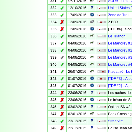
✓
331
06/11/2016
SGDB : la mosa
✓
332
12/10/2016
United States 
✓
333
17/09/2016
Zone de Trail
✗
334
12/09/2016
Z BOX
✗
335
12/09/2016
[TDF #4] Le co
✓
336
09/09/2016
Le Trianon
✓
337
04/08/2016
Le Martorey #1
✓
338
04/08/2016
Le Martorey #2
✓
339
04/08/2016
Le Martorey #3
✓
340
04/08/2016
Le Martorey #4 
✓
341
26/07/2016
Piagat #0 : Le 
✓
342
01/07/2016
[TDF #3] L'Alp
✓
343
01/07/2016
[TDF #2] L'Alp
✗
344
23/06/2016
Les ruches de 
✗
345
23/06/2016
Le trésor de S
✗
346
03/02/2016
Option ISN #3
✗
347
02/01/2016
Book Crossing
✓
348
23/12/2015
Street Art
✗
349
22/12/2015
Eglise Jean M