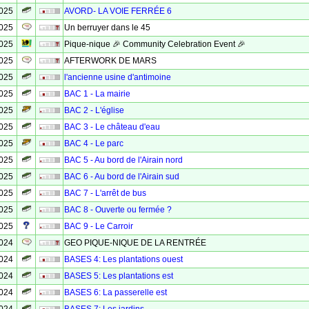
2025
AVORD- LA VOIE FERRÉE 6
2025
Un berruyer dans le 45
2025
Pique-nique 🎉 Community Celebration Event 🎉
2025
AFTERWORK DE MARS
2025
l'ancienne usine d'antimoine
2025
BAC 1 - La mairie
2025
BAC 2 - L'église
2025
BAC 3 - Le château d'eau
2025
BAC 4 - Le parc
2025
BAC 5 - Au bord de l'Airain nord
2025
BAC 6 - Au bord de l'Airain sud
2025
BAC 7 - L'arrêt de bus
2025
BAC 8 - Ouverte ou fermée ?
2025
BAC 9 - Le Carroir
2024
GEO PIQUE-NIQUE DE LA RENTRÉE
2024
BASES 4: Les plantations ouest
2024
BASES 5: Les plantations est
2024
BASES 6: La passerelle est