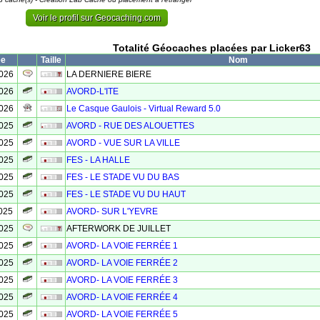
Voir le profil sur Geocaching.com
Totalité Géocaches placées par Licker63
ée
Taille
Nom
2026
LA DERNIERE BIERE
2026
AVORD-L'ITE
2026
Le Casque Gaulois - Virtual Reward 5.0
2025
AVORD - RUE DES ALOUETTES
2025
AVORD - VUE SUR LA VILLE
2025
FES - LA HALLE
2025
FES - LE STADE VU DU BAS
2025
FES - LE STADE VU DU HAUT
025
AVORD- SUR L'YEVRE
2025
AFTERWORK DE JUILLET
2025
AVORD- LA VOIE FERRÉE 1
2025
AVORD- LA VOIE FERRÉE 2
2025
AVORD- LA VOIE FERRÉE 3
2025
AVORD- LA VOIE FERRÉE 4
2025
AVORD- LA VOIE FERRÉE 5