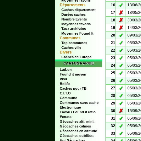
Moyennes favoris
✓
Départements
16
13/06/
Caches département
✗
17
18/05/
Durées caches
Nombre Events
✗
18
30/03/
Moyennes favoris
✗
19
14/03/
Taux archivées
Moyennes Found It
✓
20
09/03/
Communes
✓
21
05/03/
Top communes
Caches ville
✓
22
05/03/
Divers
Caches en Europe
✓
23
05/03/
CARTOGRAPHIE
✓
24
05/03/
LatLon
✓
25
05/03/
Found it moyen
Visu
✓
26
05/03/
Bollée
✓
27
05/03/
Caches pour TB
C.I.T.O
✓
28
05/03/
Commune
✓
Communes sans cache
29
05/03/
Electronique
✗
30
15/09/
Favori / Found it ratio
Ferrata
✓
31
05/09/
Géocaches alti. mini.
✓
32
05/09/
Géocaches calmes
Géocaches en altitude
✓
33
05/09/
Géocaches oubliées
Hot Géocaches