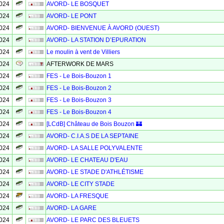
2024
AVORD- LE BOSQUET
2024
AVORD- LE PONT
2024
AVORD- BIENVENUE À AVORD (OUEST)
2024
AVORD- LA STATION D’EPURATION
2024
Le moulin à vent de Villiers
2024
AFTERWORK DE MARS
2024
FES - Le Bois-Bouzon 1
2024
FES - Le Bois-Bouzon 2
2024
FES - Le Bois-Bouzon 3
2024
FES - Le Bois-Bouzon 4
2024
[LCdB] Château de Bois Bouzon 🏰
2024
AVORD- C.I.A.S DE LA SEPTAINE
2024
AVORD- LA SALLE POLYVALENTE
2024
AVORD- LE CHATEAU D'EAU
2024
AVORD- LE STADE D'ATHLÉTISME
2024
AVORD- LE CITY STADE
2024
AVORD- LA FRESQUE
2024
AVORD- LA GARE
2024
AVORD- LE PARC DES BLEUETS