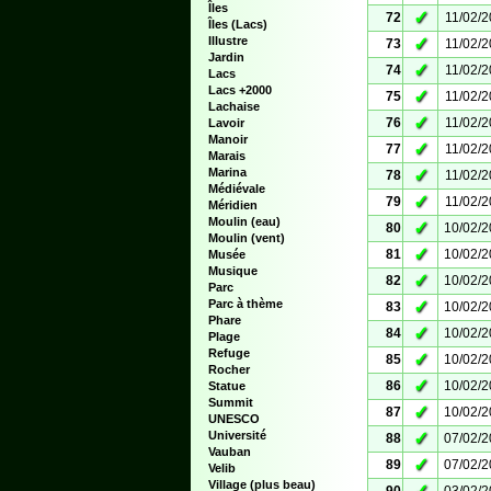
Îles
✓
72
11/02/
Îles (Lacs)
Illustre
✓
73
11/02/
Jardin
✓
74
11/02/
Lacs
Lacs +2000
✓
75
11/02/
Lachaise
✓
76
11/02/
Lavoir
Manoir
✓
77
11/02/
Marais
Marina
✓
78
11/02/
Médiévale
✓
79
11/02/
Méridien
Moulin (eau)
✓
80
10/02/
Moulin (vent)
✓
81
10/02/
Musée
Musique
✓
82
10/02/
Parc
Parc à thème
✓
83
10/02/
Phare
✓
84
10/02/
Plage
Refuge
✓
85
10/02/
Rocher
✓
86
10/02/
Statue
Summit
✓
87
10/02/
UNESCO
Université
✓
88
07/02/
Vauban
✓
89
07/02/
Velib
Village (plus beau)