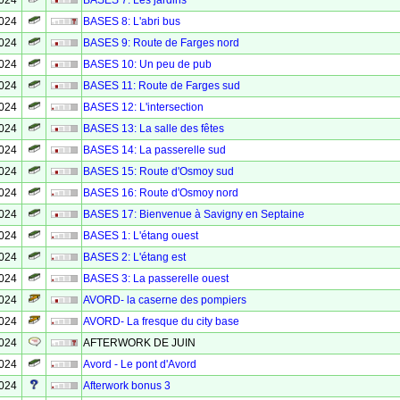
2024
BASES 7: Les jardins
2024
BASES 8: L'abri bus
2024
BASES 9: Route de Farges nord
2024
BASES 10: Un peu de pub
2024
BASES 11: Route de Farges sud
2024
BASES 12: L'intersection
2024
BASES 13: La salle des fêtes
2024
BASES 14: La passerelle sud
2024
BASES 15: Route d'Osmoy sud
2024
BASES 16: Route d'Osmoy nord
2024
BASES 17: Bienvenue à Savigny en Septaine
2024
BASES 1: L'étang ouest
2024
BASES 2: L'étang est
2024
BASES 3: La passerelle ouest
2024
AVORD- la caserne des pompiers
2024
AVORD- La fresque du city base
2024
AFTERWORK DE JUIN
2024
Avord - Le pont d'Avord
2024
Afterwork bonus 3