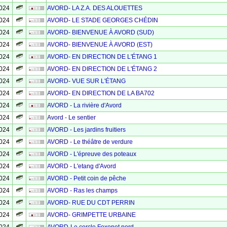
2024
AVORD- LA Z.A. DES ALOUETTES
2024
AVORD- LE STADE GEORGES CHÉDIN
2024
AVORD- BIENVENUE À AVORD (SUD)
2024
AVORD- BIENVENUE À AVORD (EST)
2024
AVORD- EN DIRECTION DE L'ÉTANG 1
2024
AVORD- EN DIRECTION DE L'ÉTANG 2
2024
AVORD- VUE SUR L'ÉTANG
2024
AVORD- EN DIRECTION DE LA BA702
2024
AVORD - La rivière d'Avord
2024
Avord - Le sentier
2024
AVORD - Les jardins fruitiers
2024
AVORD - Le théâtre de verdure
2024
AVORD - L'épreuve des poteaux
2024
AVORD - L'etang d'Avord
2024
AVORD - Petit coin de pêche
2024
AVORD - Ras les champs
2024
AVORD- RUE DU CDT PERRIN
2024
AVORD- GRIMPETTE URBAINE