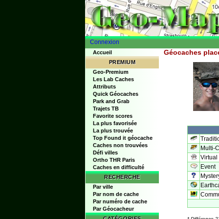
Connexion
Géocaches placé
Accueil
PREMIUM
Geo-Premium
Les Lab Caches
Attributs
Quick Géocaches
Park and Grab
Trajets TB
Favorite scores
La plus favorisée
La plus trouvée
Top Found it géocache
Traditi
Caches non trouvées
Multi-
Défi villes
Virtual
Ortho THR Paris
Event
Caches en difficulté
Myste
RECHERCHE
Earthc
Par ville
Par nom de cache
Commun
Par numéro de cache
Par Géocacheur
CATÉGORIES
* Différence 