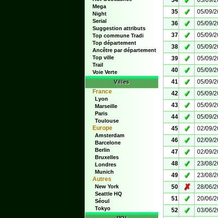
✓
34
05/09/
Mega
✓
35
05/09/
Night
Serial
✓
36
05/09/
Suggestion attributs
✓
37
05/09/
Top commune Tradi
Top département
✓
38
05/09/
Ancêtre par département
✓
Top ville
39
05/09/
Trail
✓
40
05/09/
Voie Verte
✓
41
05/09/
Villes
France
✓
42
05/09/
Lyon
✓
43
05/09/
Marseille
Paris
✓
44
05/09/
Toulouse
✓
Europe
45
02/09/
Amsterdam
✓
46
02/09/
Barcelone
Berlin
✓
47
02/09/
Bruxelles
✓
48
23/08/
Londres
Munich
✓
49
23/08/
Autres
✗
New York
50
28/06/
Seattle HQ
✓
51
20/06/
Séoul
Tokyo
✓
52
03/06/