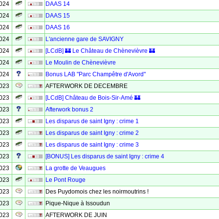
2024
DAAS 14
2024
DAAS 15
2024
DAAS 16
2024
L'ancienne gare de SAVIGNY
2024
[LCdB] 🏰 Le Château de Chènevièvre 🏰
2024
Le Moulin de Chènevièvre
2024
Bonus LAB "Parc Champêtre d'Avord"
2023
AFTERWORK DE DECEMBRE
2023
[LCdB] Château de Bois-Sir-Amé 🏰
2023
Afterwork bonus 2
2023
Les disparus de saint Igny : crime 1
2023
Les disparus de saint Igny : crime 2
2023
Les disparus de saint Igny : crime 3
2023
[BONUS] Les disparus de saint Igny : crime 4
2023
La grotte de Veaugues
2023
Le Pont Rouge
2023
Des Puydomois chez les noirmoutrins !
2023
Pique-Nique à Issoudun
2023
AFTERWORK DE JUIN