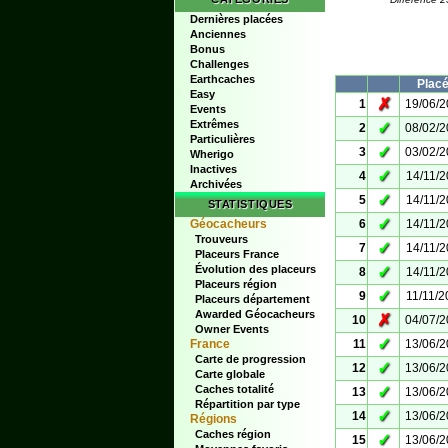
Dernières placées
Anciennes
Bonus
Challenges
Earthcaches
Plac
Easy
✗
1
19/06/
Events
Extrêmes
✓
2
08/02/
Particulières
✓
3
03/02/
Wherigo
Inactives
✓
4
14/11/
Archivées
✓
5
14/11/
STATISTIQUES
✓
Géocacheurs
6
14/11/
Trouveurs
✓
7
14/11/
Placeurs France
Évolution des placeurs
✓
8
14/11/
Placeurs région
✓
9
11/11/2
Placeurs département
Awarded Géocacheurs
✗
10
04/07/
Owner Events
✓
France
11
13/06/
Carte de progression
✓
12
13/06/
Carte globale
Caches totalité
✓
13
13/06/
Répartition par type
✓
14
13/06/
Régions
Caches région
✓
15
13/06/