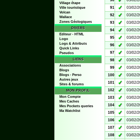
✓
90
03/02/
Village étape
✓
91
03/02/
Ville touristique
Volcan
✓
92
03/02/
Wallace
Zones Géologiques
✓
93
03/02/
DIVERS
✓
94
03/02/
Editeur - HTML
✓
95
03/02/
Logo
Logs & Attributs
✓
96
03/02/
Quick Links
✓
97
03/02/
Pseudos
LIENS
✓
98
03/02/
Associations
✓
99
03/02/
Blogs
✓
Blogs - Perso
100
03/02/
Autres jeux
✓
101
03/02/
Sites & forums
✓
102
03/02/
MON PROFIL
Mon Compte
✓
103
03/02/
Mes Caches
✓
104
03/02/
Mes Pockets queries
Ma Watchlist
✓
105
03/02/
✓
106
03/02/
✓
107
03/02/
✓
108
03/02/