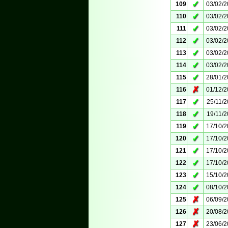
✓
109
03/02/
✓
110
03/02/
✓
111
03/02/
✓
112
03/02/
✓
113
03/02/
✓
114
03/02/
✓
115
28/01/
✗
116
01/12/
✓
117
25/11/
✓
118
19/11/
✓
119
17/10/
✓
120
17/10/
✓
121
17/10/
✓
122
17/10/
✓
123
15/10/
✓
124
08/10/
✗
125
06/09/
✗
126
20/08/
✗
127
23/06/