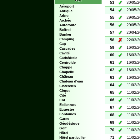
POI
✓
53
30/05/
Aéroport
✓
54
29/05/
Antique
Arbre
✓
55
29/05/
Archéo
✓
56
29/05/
Autoroute
Beffroi
✓
57
20/04/
Bunker
Camping
✗
58
22/03/
Cap
✓
59
16/03/
Cascades
Cavité
✓
60
16/03/
Cathédrale
✓
61
16/03/
Centroide
Chappe
✓
62
16/03/
Chapelle
Château
✓
63
16/03/
Château d'eau
✓
64
11/02/
Cistercien
Cirque
✓
65
11/02/
Cité
✓
66
11/02/
Col
Eoliennes
✓
67
11/02/
Equestre
Fontaines
✓
68
11/02/
Gares
✓
69
11/02/
Géodésique
Golf
✓
70
11/02/
Hôtel
✓
71
11/02/
Hôtel particulier