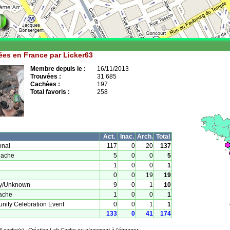
es en France par Licker63
Membre depuis le :
16/11/2013
Trouvées :
31 685
Cachées :
197
Total favoris :
258
Act.
Inac.
Arch.
Total
onal
117
0
20
137
Cache
5
0
0
5
1
0
0
1
0
0
19
19
ry/Unknown
9
0
1
10
ache
1
0
0
1
ity Celebration Event
0
0
1
1
133
0
41
174
23 cache(s) - Création Lab Cache ou placement à l'étranger