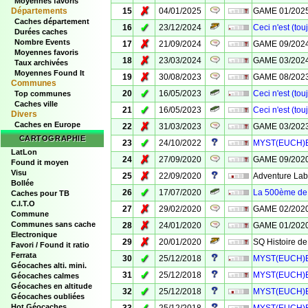
Moyennes favoris
✗
Départements
15
04/01/2025
GAME 01/2025 -
Caches département
✓
16
23/12/2024
Ceci n'est (tou
Durées caches
Nombre Events
✗
17
21/09/2024
GAME 09/2024 -
Moyennes favoris
✗
18
23/03/2024
GAME 03/2024 
Taux archivées
Moyennes Found It
✗
19
30/08/2023
GAME 08/2023 
Communes
✓
20
16/05/2023
Ceci n'est (tou
Top communes
Caches ville
✓
21
16/05/2023
Ceci n'est (tou
Divers
Caches en Europe
✗
22
31/03/2023
GAME 03/2023 
CARTOGRAPHIE
✓
23
24/10/2022
MYST(EUCH)ER
LatLon
✗
24
27/09/2020
GAME 09/2020 
Found it moyen
Visu
✗
25
22/09/2020
Adventure Lab 
Bollée
✓
26
17/07/2020
La 500ème de
Caches pour TB
C.I.T.O
✗
27
29/02/2020
GAME 02/202
Commune
✗
Communes sans cache
28
24/01/2020
GAME 01/2020 
Electronique
✗
29
20/01/2020
SQ Histoire de
Favori / Found it ratio
Ferrata
✓
30
25/12/2018
MYST(EUCH)E
Géocaches alti. mini.
✓
31
25/12/2018
MYST(EUCH)ER
Géocaches calmes
Géocaches en altitude
✓
32
25/12/2018
MYST(EUCH)ER
Géocaches oubliées
Hot Géocaches