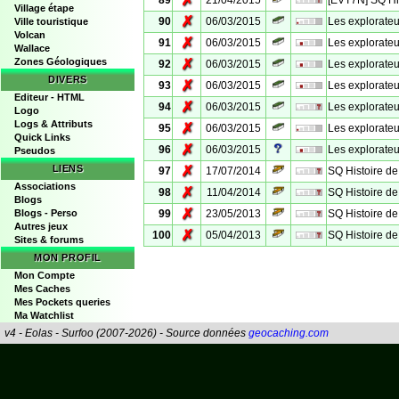
✗
89
21/04/2015
[EVT7N] SQ His
Village étape
✗
90
06/03/2015
Les explorateu
Ville touristique
Volcan
✗
91
06/03/2015
Les explorateu
Wallace
Zones Géologiques
✗
92
06/03/2015
Les explorateu
DIVERS
✗
93
06/03/2015
Les explorateu
Editeur - HTML
✗
94
06/03/2015
Les explorateu
Logo
Logs & Attributs
✗
95
06/03/2015
Les explorateu
Quick Links
✗
96
06/03/2015
Les explorateu
Pseudos
LIENS
✗
97
17/07/2014
SQ Histoire de
Associations
✗
98
11/04/2014
SQ Histoire de
Blogs
✗
Blogs - Perso
99
23/05/2013
SQ Histoire de 
Autres jeux
✗
100
05/04/2013
SQ Histoire de 
Sites & forums
MON PROFIL
Mon Compte
Mes Caches
Mes Pockets queries
Ma Watchlist
v4 - Eolas - Surfoo (2007-2026) - Source données
geocaching.com