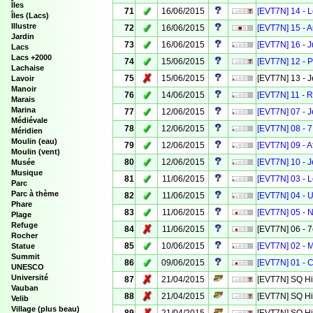
Îles
✓
71
16/06/2015
[EVT7N] 14 - 
Îles (Lacs)
Illustre
✓
72
16/06/2015
[EVT7N] 15 - A
Jardin
✓
73
16/06/2015
[EVT7N] 16 - Ju
Lacs
Lacs +2000
✓
74
15/06/2015
[EVT7N] 12 - P
Lachaise
✗
75
15/06/2015
[EVT7N] 13 - J
Lavoir
Manoir
✓
76
14/06/2015
[EVT7N] 11 - R
Marais
Marina
✓
77
12/06/2015
[EVT7N] 07 - Jeu
Médiévale
✓
78
12/06/2015
[EVT7N] 08 - 7
Méridien
Moulin (eau)
✓
79
12/06/2015
[EVT7N] 09 - A
Moulin (vent)
✓
80
12/06/2015
[EVT7N] 10 - J
Musée
Musique
✓
81
11/06/2015
[EVT7N] 03 - L
Parc
Parc à thème
✓
82
11/06/2015
[EVT7N] 04 - U
Phare
✓
83
11/06/2015
[EVT7N] 05 - N
Plage
Refuge
✗
84
11/06/2015
[EVT7N] 06 - 7
Rocher
✓
85
10/06/2015
[EVT7N] 02 - 
Statue
Summit
✓
86
09/06/2015
[EVT7N] 01 - 
UNESCO
Université
✗
87
21/04/2015
[EVT7N] SQ His
Vauban
✗
88
21/04/2015
[EVT7N] SQ Hist
Velib
Village (plus beau)