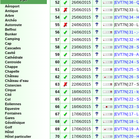
POI
✓
52
26/06/2015
[EVT7N] 36 - Q
Aéroport
✗
53
25/06/2015
[EVT7N] 33 - L
Antique
Arbre
✓
54
25/06/2015
[EVT7N] 34 - 
Archéo
✗
55
24/06/2015
[EVT7N] 30 - L
Autoroute
Beffroi
✓
56
24/06/2015
[EVT7N] 31 - ;-*
Bunker
Camping
✓
57
24/06/2015
[EVT7N] 32 -
Cap
✓
58
23/06/2015
[EVT7N] 28 - S
Cascades
Cavité
✓
59
23/06/2015
[EVT7N] 29 - A
Cathédrale
✓
60
22/06/2015
[EVT7N] 24 - S
Centroide
Chappe
✓
61
22/06/2015
[EVT7N] 25 - S
Chapelle
Château
✓
62
22/06/2015
[EVT7N] 26 - S
Château d'eau
✗
63
22/06/2015
[EVT7N] 27 - S
Cistercien
Cirque
✓
64
18/06/2015
[EVT7N] 21 - Ic
Cité
✓
65
18/06/2015
[EVT7N] 22 - S
Col
Eoliennes
✓
66
18/06/2015
[EVT7N] 23 - S
Equestre
Fontaines
✓
67
17/06/2015
[EVT7N] 17 - 
Gares
✓
68
17/06/2015
[EVT7N] 18 - 
Géodésique
Golf
✓
69
17/06/2015
[EVT7N] 19 - A
Hôtel
✓
70
17/06/2015
[EVT7N] 20 - 
Hôtel particulier