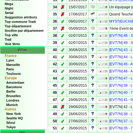
✓
33
25/12/2018
MYST(EUCH)ERY
Mega
✗
34
15/07/2017
Un équipage p
Night
Serial
✗
35
17/06/2017
Quand Teuche f
Suggestion attributs
✓
36
09/02/2017
MYST(EUCH)ER
Top commune Tradi
Top département
✗
37
05/09/2015
7ème Event de
Ancêtre par département
✓
Top ville
38
02/07/2015
[EVT7N] 48 - 
Trail
✓
39
02/07/2015
[EVT7N] 49 - S
Voie Verte
✓
40
30/06/2015
[EVT7N] 43 - L
Villes
France
✓
41
30/06/2015
[EVT7N] 44 - L
Lyon
✓
42
30/06/2015
[EVT7N] 45 - A
Marseille
Paris
✓
43
30/06/2015
[EVT7N] 46 - A
Toulouse
✓
Europe
44
30/06/2015
[EVT7N] 47 - Le
Amsterdam
✓
45
29/06/2015
[EVT7N] 39 - L
Barcelone
Berlin
✓
46
29/06/2015
[EVT7N] 40 - 7 
Bruxelles
✓
47
29/06/2015
[EVT7N] 41 - 
Londres
Munich
✗
48
29/06/2015
[EVT7N] 42 - L
Autres
✓
New York
49
28/06/2015
[EVT7N] 38 - L
Seattle HQ
✓
50
27/06/2015
[EVT7N] 37 - L
Séoul
Tokyo
✓
51
26/06/2015
[EVT7N] 35 - 7