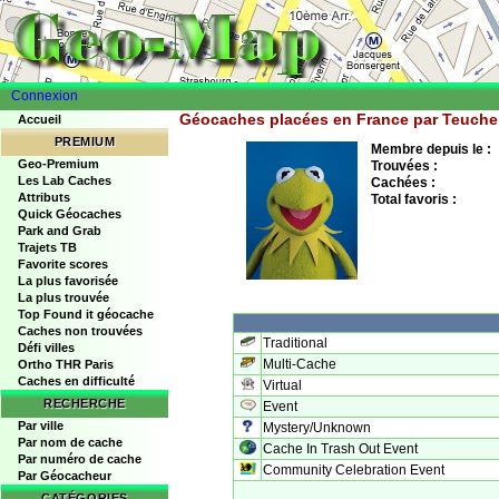
Connexion
Géocaches placées en France par Teuche
Accueil
PREMIUM
Membre depuis le :
Geo-Premium
Trouvées :
Les Lab Caches
Cachées :
Attributs
Total favoris :
Quick Géocaches
Park and Grab
Trajets TB
Favorite scores
La plus favorisée
La plus trouvée
Top Found it géocache
Caches non trouvées
Traditional
Défi villes
Multi-Cache
Ortho THR Paris
Caches en difficulté
Virtual
RECHERCHE
Event
Par ville
Mystery/Unknown
Par nom de cache
Cache In Trash Out Event
Par numéro de cache
Community Celebration Event
Par Géocacheur
CATÉGORIES