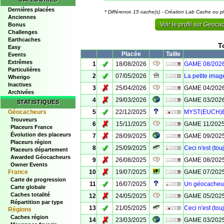
Dernières placées
* Différence 15 cache(s) - Création Lab Cache ou p
Anciennes
Voir le profil sur Geoc
Bonus
Challenges
Earthcaches
T
Easy
Placée
Taille
Events
Extrêmes
✓
1
18/08/2026
GAME 08/2026 
Particulières
✓
2
07/05/2026
La petite image
Wherigo
Inactives
✗
3
25/04/2026
GAME 04/2026 
Archivées
✗
4
29/03/2026
GAME 03/2026 -
STATISTIQUES
✓
Géocacheurs
5
22/12/2025
MYST(EUCH)ER
Trouveurs
✗
6
15/11/2025
GAME 11/2025
Placeurs France
Évolution des placeurs
✗
7
28/09/2025
GAME 09/2025
Placeurs région
✓
8
25/09/2025
Ceci n'est (tou
Placeurs département
Awarded Géocacheurs
✗
9
26/08/2025
GAME 08/2025 
Owner Events
✗
France
10
19/07/2025
GAME 07/2025 
Carte de progression
✓
11
16/07/2025
Un géocacheur
Carte globale
Caches totalité
✗
12
24/05/2025
GAME 05/2025 
Répartition par type
✓
13
21/05/2025
Ceci n'est (tou
Régions
Caches région
✗
14
23/03/2025
GAME 03/2025