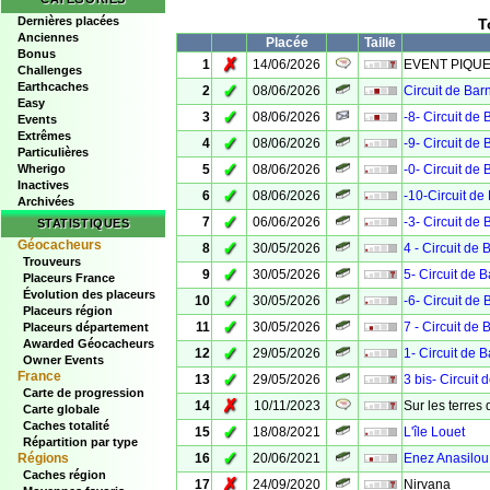
Dernières placées
T
Anciennes
Placée
Taille
Bonus
✗
1
14/06/2026
EVENT PIQUE-N
Challenges
Earthcaches
✓
2
08/06/2026
Circuit de Bar
Easy
✓
3
08/06/2026
-8- Circuit de
Events
Extrêmes
✓
4
08/06/2026
-9- Circuit de
Particulières
✓
Wherigo
5
08/06/2026
-0- Circuit de
Inactives
✓
6
08/06/2026
-10-Circuit de
Archivées
✓
7
06/06/2026
-3- Circuit de
STATISTIQUES
Géocacheurs
✓
8
30/05/2026
4 - Circuit de
Trouveurs
✓
9
30/05/2026
5- Circuit de 
Placeurs France
Évolution des placeurs
✓
10
30/05/2026
-6- Circuit de
Placeurs région
✓
11
30/05/2026
7 - Circuit d
Placeurs département
Awarded Géocacheurs
✓
12
29/05/2026
1- Circuit de 
Owner Events
France
✓
13
29/05/2026
3 bis- Circuit
Carte de progression
✗
14
10/11/2023
Sur les terres 
Carte globale
Caches totalité
✓
15
18/08/2021
L'île Louet
Répartition par type
✓
Régions
16
20/06/2021
Enez Anasilou
Caches région
✗
17
24/09/2020
Nirvana