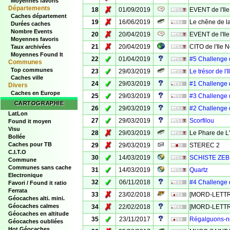
Moyennes favoris
Départements
✗
18
01/09/2019
EVENT de l'Ile
Caches département
✗
19
16/06/2019
Le chêne de la
Durées caches
Nombre Events
✗
20
20/04/2019
EVENT de l'Ile
Moyennes favoris
✗
21
20/04/2019
CITO de l'Ile N
Taux archivées
Moyennes Found It
✓
22
01/04/2019
#5 Challenge 
Communes
Top communes
✓
23
29/03/2019
Le trésor de l'
Caches ville
✓
24
29/03/2019
#1 Challenge 
Divers
Caches en Europe
✓
25
29/03/2019
#3 Challenge 
CARTOGRAPHIE
✓
26
29/03/2019
#2 Challenge 
LatLon
✓
27
29/03/2019
Scorfilou
Found it moyen
Visu
✗
28
29/03/2019
Le Phare de L'
Bollée
✗
Caches pour TB
29
29/03/2019
STEREC 2
C.I.T.O
✓
30
14/03/2019
SCHISTE ZE
Commune
Communes sans cache
✓
31
14/03/2019
Quartz
Electronique
✓
32
06/11/2018
#4 Challenge
Favori / Found it ratio
Ferrata
✗
33
23/02/2018
[MORD-LETTR
Géocaches alti. mini.
✗
Géocaches calmes
34
22/02/2018
[MORD-LETTR
Géocaches en altitude
✓
35
23/11/2017
Régalguons-n
Géocaches oubliées
Hot Géocaches