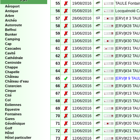
POI
✗
55
19/08/2016
TAULE Fontain
Aéroport
✗
56
05/08/2016
Locquénolé Ca
Antique
Arbre
✗
57
28/06/2016
[ERV] # 3 TAU
Archéo
Autoroute
✗
58
13/06/2016
[ERV]#28 TAUL
Beffroi
✗
59
13/06/2016
[ERV]#29 TAUL
Bunker
Camping
✗
60
13/06/2016
[ERV]#30 TAU
Cap
✗
61
13/06/2016
[ERV]#31 TAUL
Cascades
Cavité
✗
62
13/06/2016
[ERV]#32 TAUL
Cathédrale
Centroide
✗
63
13/06/2016
[ERV]#33 TAUL
Chappe
✗
64
13/06/2016
[ERV]#34 TAUL
Chapelle
Château
✓
65
13/06/2016
[ERV]# 9 TAUL
Château d'eau
✗
66
13/06/2016
[ERV]#35 TAU
Cistercien
Cirque
✗
67
12/06/2016
[ERV]#13 TAUL
Cité
Col
✗
68
12/06/2016
[ERV]#15 TAUL
Eoliennes
✗
69
12/06/2016
[ERV]#18 TAUL
Equestre
Fontaines
✗
70
12/06/2016
[ERV]#19 TAU
Gares
✗
71
12/06/2016
[ERV]#20 TAU
Géodésique
Golf
✗
72
12/06/2016
[ERV]#21 TAU
Hôtel
Hôtel particulier
✗
73
12/06/2016
[ERV]#23 TAU