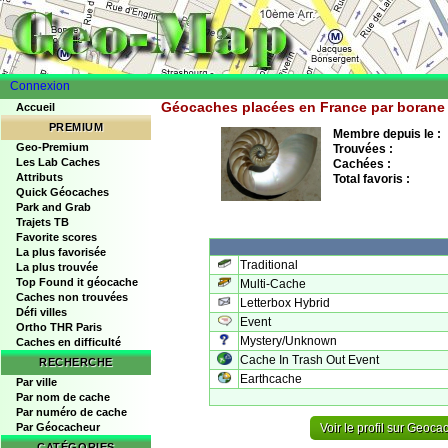
Connexion
Géocaches placées en France par borane
Accueil
PREMIUM
Membre depuis le :
Geo-Premium
Trouvées :
Les Lab Caches
Cachées :
Attributs
Total favoris :
Quick Géocaches
Park and Grab
Trajets TB
Favorite scores
La plus favorisée
Traditional
La plus trouvée
Top Found it géocache
Multi-Cache
Caches non trouvées
Letterbox Hybrid
Défi villes
Event
Ortho THR Paris
Mystery/Unknown
Caches en difficulté
Cache In Trash Out Event
RECHERCHE
Earthcache
Par ville
Par nom de cache
Par numéro de cache
Par Géocacheur
Voir le profil sur Geoc
CATÉGORIES