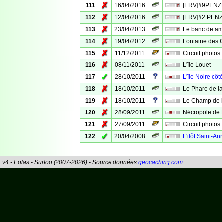
✗
111
16/04/2016
[ERV]#9PENZE
✗
112
12/04/2016
[ERV]#2 PENZE
✗
113
23/04/2013
Le banc de a
✗
114
19/04/2012
Fontaine des 
✗
115
11/12/2011
Circuit photos
✗
116
08/11/2011
L'île Louet
✓
117
28/10/2011
L'île Noire côté
✗
118
18/10/2011
Le Phare de l
✗
119
18/10/2011
Le Champ de l
✗
120
28/09/2011
Nécropole de
✗
121
27/09/2011
Circuit photos
✓
122
20/04/2008
L'ilôt Saint-An
v4 - Eolas - Surfoo (2007-2026) - Source données
geocaching.com