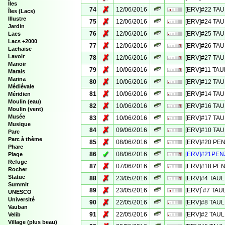
Îles
✗
74
12/06/2016
[ERV]#22 TAU
Îles (Lacs)
Illustre
✗
75
12/06/2016
[ERV]#24 TAU
Jardin
✗
76
12/06/2016
[ERV]#25 TAU
Lacs
Lacs +2000
✗
77
12/06/2016
[ERV]#26 TAU
Lachaise
Lavoir
✗
78
12/06/2016
[ERV]#27 TAU
Manoir
✗
79
10/06/2016
[ERV]#11 TAU
Marais
Marina
✗
80
10/06/2016
[ERV]#12 TAUL
Médiévale
✗
81
10/06/2016
[ERV]#14 TAU
Méridien
Moulin (eau)
✗
82
10/06/2016
[ERV]#16 TAUL
Moulin (vent)
Musée
✗
83
10/06/2016
[ERV]#17 TAUL
Musique
✗
84
09/06/2016
[ERV]#10 TAUL
Parc
Parc à thème
✗
85
08/06/2016
[ERV]#20 PENZ
Phare
✓
86
08/06/2016
[ERV]#21PENZ
Plage
Refuge
✗
87
07/06/2016
[ERV]#18 PEN
Rocher
Statue
✗
88
23/05/2016
[ERV]#4 TAUL
Summit
✗
89
23/05/2016
[ERV]`#7 TAU
UNESCO
Université
✗
90
22/05/2016
[ERV]#8 TAULE
Vauban
✗
91
22/05/2016
[ERV]#2 TAULE
Velib
Village (plus beau)