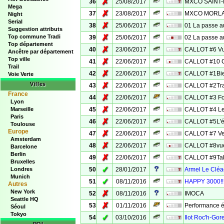
✗
36
25/08/2017
MXCO SAINT
Mega
✗
37
23/08/2017
MXCO MORLA
Night
Serial
✗
38
25/06/2017
01 La passe 
Suggestion attributs
✗
Top commune Tradi
39
25/06/2017
02 La passe 
Top département
✗
40
23/06/2017
CALLOT #6 Vue
Ancêtre par département
Top ville
✗
41
22/06/2017
CALLOT #10 C
Trail
✗
42
22/06/2017
CALLOT #1Bi
Voie Verte
Villes
✗
43
22/06/2017
CALLOT #2Tra
France
✗
44
22/06/2017
CALLOT #3 Fo
Lyon
✗
Marseille
45
22/06/2017
CALLOT #4 Le
Paris
✗
46
22/06/2017
CALLOT #5L'é
Toulouse
Europe
✗
47
22/06/2017
CALLOT #7 Ver
Amsterdam
✗
48
22/06/2017
CALLOT #8vue
Barcelone
Berlin
✗
49
22/06/2017
CALLOT #9Tabl
Bruxelles
✓
Londres
50
28/01/2017
Armel Le Cléac
Munich
✓
51
08/11/2016
HAPPY 3000!!
Autres
New York
✗
52
08/11/2016
IMOCA
Seattle HQ
✗
53
01/11/2016
Performance 
Séoul
Tokyo
✓
54
03/10/2016
Ilot Roc'h-Gor