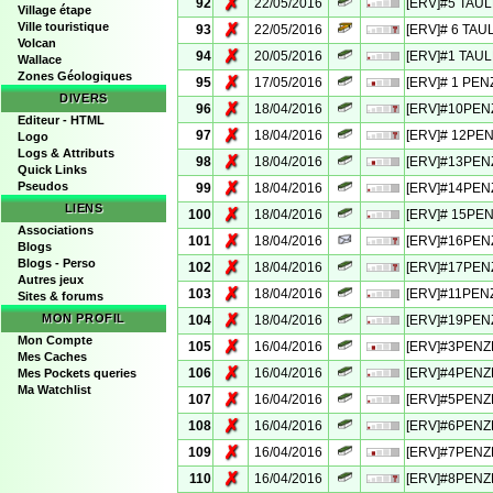
✗
92
22/05/2016
[ERV]#5 TAULE
Village étape
Ville touristique
✗
93
22/05/2016
[ERV]# 6 TAUL
Volcan
✗
94
20/05/2016
[ERV]#1 TAULE
Wallace
Zones Géologiques
✗
95
17/05/2016
[ERV]# 1 PEN
DIVERS
✗
96
18/04/2016
[ERV]#10PEN
Editeur - HTML
✗
97
18/04/2016
[ERV]# 12PEN
Logo
Logs & Attributs
✗
98
18/04/2016
[ERV]#13PENZE
Quick Links
✗
Pseudos
99
18/04/2016
[ERV]#14PENZ
LIENS
✗
100
18/04/2016
[ERV]# 15PEN
Associations
✗
101
18/04/2016
[ERV]#16PENZ
Blogs
Blogs - Perso
✗
102
18/04/2016
[ERV]#17PENZ
Autres jeux
✗
103
18/04/2016
[ERV]#11PENZE
Sites & forums
✗
MON PROFIL
104
18/04/2016
[ERV]#19PENZ
Mon Compte
✗
105
16/04/2016
[ERV]#3PENZE 
Mes Caches
✗
106
16/04/2016
[ERV]#4PENZE
Mes Pockets queries
Ma Watchlist
✗
107
16/04/2016
[ERV]#5PENZE 
✗
108
16/04/2016
[ERV]#6PENZE 
✗
109
16/04/2016
[ERV]#7PENZE 
✗
110
16/04/2016
[ERV]#8PENZE