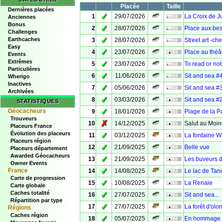
Placée
Taille
Dernières placées
✓
1
29/07/2026
La Croix de J
Anciennes
Bonus
✓
2
28/07/2026
Place aux bes
Challenges
✓
Earthcaches
3
28/07/2026
Street art -
Easy
✓
4
23/07/2026
Place au théâ
Events
Extrêmes
✓
5
23/07/2026
To read or not
Particulières
✓
6
11/06/2026
Sit and sea #
Wherigo
Inactives
✓
7
05/06/2026
Sit and sea #
Archivées
✓
8
03/03/2026
Sit and sea #2
STATISTIQUES
✓
Géocacheurs
9
18/01/2026
Plage de la P
Trouveurs
✗
10
14/12/2025
Salut au Moin
Placeurs France
Évolution des placeurs
✓
11
03/12/2025
La fontaine W
Placeurs région
✓
12
21/09/2025
Belle vue
Placeurs département
Awarded Géocacheurs
✓
13
21/09/2025
Les buveurs d
Owner Events
✓
France
14
14/08/2025
Le lac de Tan
Carte de progression
✓
15
10/08/2025
La Renaie
Carte globale
Caches totalité
✓
16
27/07/2025
Sit and sea...
Répartition par type
✓
17
27/07/2025
La forêt d'olo
Régions
Caches région
✓
18
05/07/2025
En hommage 