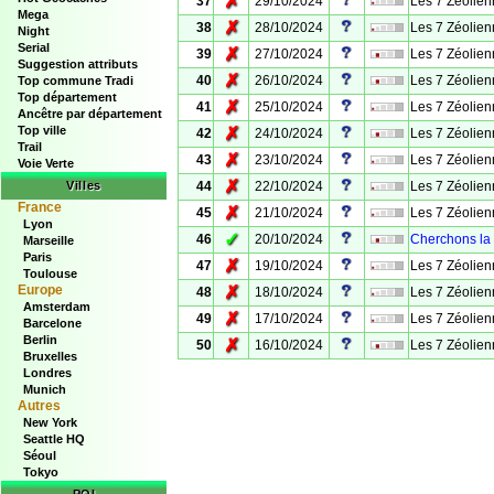
✗
37
29/10/2024
Les 7 Zéolien
Mega
✗
38
28/10/2024
Les 7 Zéolien
Night
Serial
✗
39
27/10/2024
Les 7 Zéolien
Suggestion attributs
✗
40
26/10/2024
Les 7 Zéolien
Top commune Tradi
Top département
✗
41
25/10/2024
Les 7 Zéolien
Ancêtre par département
Top ville
✗
42
24/10/2024
Les 7 Zéolien
Trail
✗
43
23/10/2024
Les 7 Zéolien
Voie Verte
✗
Villes
44
22/10/2024
Les 7 Zéolien
France
✗
45
21/10/2024
Les 7 Zéolien
Lyon
✓
46
20/10/2024
Cherchons la 
Marseille
Paris
✗
47
19/10/2024
Les 7 Zéolie
Toulouse
Europe
✗
48
18/10/2024
Les 7 Zéolie
Amsterdam
✗
49
17/10/2024
Les 7 Zéolie
Barcelone
Berlin
✗
50
16/10/2024
Les 7 Zéolie
Bruxelles
Londres
Munich
Autres
New York
Seattle HQ
Séoul
Tokyo