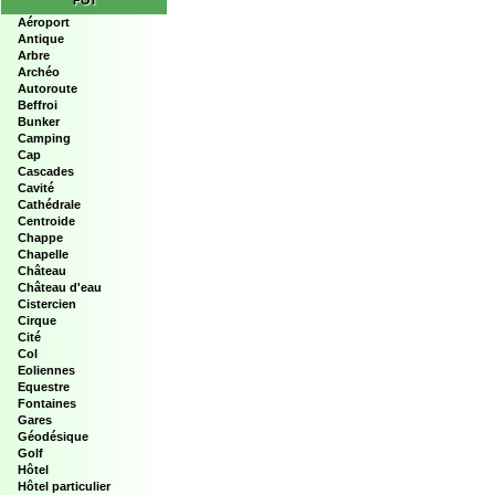
POI
Aéroport
Antique
Arbre
Archéo
Autoroute
Beffroi
Bunker
Camping
Cap
Cascades
Cavité
Cathédrale
Centroide
Chappe
Chapelle
Château
Château d'eau
Cistercien
Cirque
Cité
Col
Eoliennes
Equestre
Fontaines
Gares
Géodésique
Golf
Hôtel
Hôtel particulier