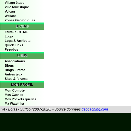
Village étape
Ville touristique
Volcan
Wallace
Zones Géologiques
DIVERS
Editeur - HTML
Logo
Logs & Attributs
Quick Links
Pseudos
LIENS
Associations
Blogs
Blogs - Perso
Autres jeux
Sites & forums
MON PROFIL
Mon Compte
Mes Caches
Mes Pockets queries
Ma Watchlist
v4 - Eolas - Surfoo (2007-2026) - Source données
geocaching.com