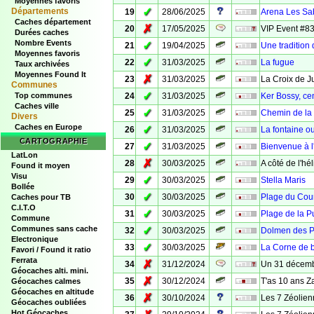
Moyennes favoris
✓
Départements
19
28/06/2025
Arena Les Sab
Caches département
✗
20
17/05/2025
VIP Event #8
Durées caches
Nombre Events
✓
21
19/04/2025
Une tradition 
Moyennes favoris
✓
22
31/03/2025
La fugue
Taux archivées
Moyennes Found It
✗
23
31/03/2025
La Croix de J
Communes
✓
Top communes
24
31/03/2025
Ker Bossy, cen
Caches ville
✓
25
31/03/2025
Chemin de la
Divers
Caches en Europe
✓
26
31/03/2025
La fontaine o
CARTOGRAPHIE
✓
27
31/03/2025
Bienvenue à l'
LatLon
✗
28
30/03/2025
A côté de l'hél
Found it moyen
Visu
✓
29
30/03/2025
Stella Maris
Bollée
✓
30
30/03/2025
Plage du Cou
Caches pour TB
C.I.T.O
✓
31
30/03/2025
Plage de la P
Commune
Communes sans cache
✓
32
30/03/2025
Dolmen des Pe
Electronique
✓
33
30/03/2025
La Corne de 
Favori / Found it ratio
Ferrata
✗
34
31/12/2024
Un 31 décembr
Géocaches alti. mini.
✗
35
30/12/2024
T'as 10 ans Za
Géocaches calmes
Géocaches en altitude
✗
36
30/10/2024
Les 7 Zéolie
Géocaches oubliées
Hot Géocaches