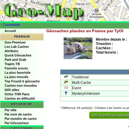
Connexion
Géocaches placées en France par TyOl
Accueil
PREMIUM
Membre depuis le :
Geo-Premium
Trouvées :
Les Lab Caches
Cachées :
Attributs
Total favoris :
Quick Géocaches
Park and Grab
Trajets TB
Favorite scores
La plus favorisée
Traditional
La plus trouvée
Top Found it géocache
Multi-Cache
Caches non trouvées
Event
Défi villes
Mystery/Unknown
Ortho THR Paris
Caches en difficulté
RECHERCHE
* Différence 18 cache(s) - Création Lab Cache ou p
Par ville
Par nom de cache
Voir le profil sur Geoc
Par numéro de cache
Par Géocacheur
CATÉGORIES