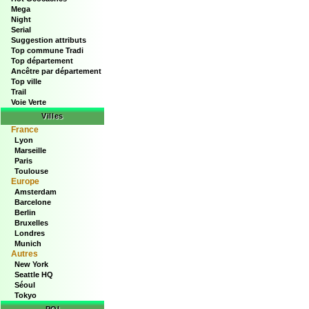
Mega
Night
Serial
Suggestion attributs
Top commune Tradi
Top département
Ancêtre par département
Top ville
Trail
Voie Verte
Villes
France
Lyon
Marseille
Paris
Toulouse
Europe
Amsterdam
Barcelone
Berlin
Bruxelles
Londres
Munich
Autres
New York
Seattle HQ
Séoul
Tokyo