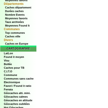
Moyennes favoris
Départements
Caches département
Durées caches
Nombre Events
Moyennes favoris
Taux archivées
Moyennes Found It
Communes
Top communes
Caches ville
Divers
Caches en Europe
CARTOGRAPHIE
LatLon
Found it moyen
Visu
Bollée
Caches pour TB
C.I.T.O
Commune
Communes sans cache
Electronique
Favori / Found it ratio
Ferrata
Géocaches alti. mini.
Géocaches calmes
Géocaches en altitude
Géocaches oubliées
Hot Géocaches