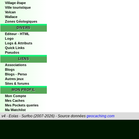
Village étape
Ville touristique
Volcan
Wallace
Zones Géologiques
DIVERS
Editeur - HTML
Logo
Logs & Attributs
Quick Links
Pseudos
LIENS
Associations
Blogs
Blogs - Perso
Autres jeux
Sites & forums
MON PROFIL
Mon Compte
Mes Caches
Mes Pockets queries
Ma Watchlist
v4 - Eolas - Surfoo (2007-2026) - Source données
geocaching.com