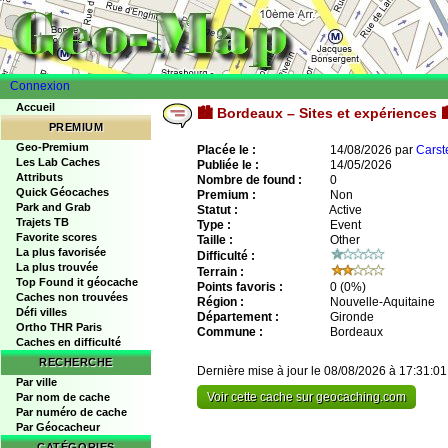
Connexion
Accueil
🏙️ Bordeaux – Sites et expériences 
PREMIUM
Geo-Premium
Placée le :
14/08/2026 par
Cars
Les Lab Caches
Publiée le :
14/05/2026
Attributs
Nombre de found :
0
Quick Géocaches
Premium :
Non
Park and Grab
Statut :
Active
Trajets TB
Type :
Event
Favorite scores
Taille :
Other
La plus favorisée
Difficulté :
La plus trouvée
Terrain :
Top Found it géocache
Points favoris :
0
(0%)
Caches non trouvées
Région :
Nouvelle-Aquitaine
Défi villes
Département :
Gironde
Ortho THR Paris
Commune :
Bordeaux
Caches en difficulté
RECHERCHE
Dernière mise à jour le 08/08/2026 à 17:31:01
Par ville
Voir cette cache sur geocaching.com
Par nom de cache
Par numéro de cache
Par Géocacheur
CATÉGORIES