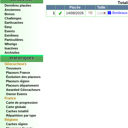
Tota
Dernières placées
Placée
Taille
Anciennes
✓
🏙️ Bordeaux 
1
14/08/2026
Bonus
Challenges
Earthcaches
Easy
Events
Extrêmes
Particulières
Wherigo
Inactives
Archivées
STATISTIQUES
Géocacheurs
Trouveurs
Placeurs France
Évolution des placeurs
Placeurs région
Placeurs département
Awarded Géocacheurs
Owner Events
France
Carte de progression
Carte globale
Caches totalité
Répartition par type
Régions
Caches région