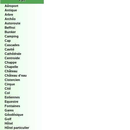
POI
Aéroport
Antique
Arbre
Archéo
Autoroute
Beffroi
Bunker
Camping
Cap
Cascades
Cavité
Cathédrale
Centroide
Chappe
Chapelle
Château
Château d'eau
Cistercien
Cirque
Cité
Col
Eoliennes
Equestre
Fontaines
Gares
Géodésique
Golf
Hôtel
Hôtel particulier