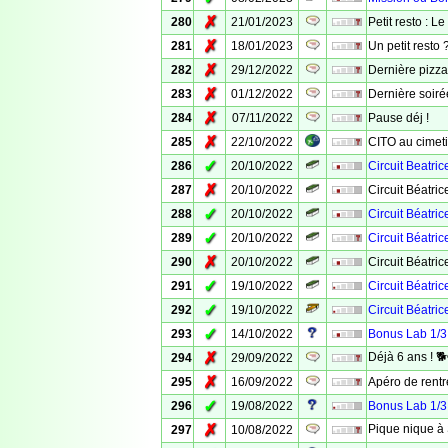
✗
280
21/01/2023
Petit resto : L
✗
281
18/01/2023
Un petit resto ?
✗
282
29/12/2022
Dernière pizza
✗
283
01/12/2022
Dernière soir
✗
284
07/11/2022
Pause déj !
✗
285
22/10/2022
CITO au cimet
✓
286
20/10/2022
Circuit Beatri
✗
287
20/10/2022
Circuit Béatri
✓
288
20/10/2022
Circuit Béatri
✓
289
20/10/2022
Circuit Béatri
✗
290
20/10/2022
Circuit Béatri
✓
291
19/10/2022
Circuit Béatri
✓
292
19/10/2022
Circuit Béatri
✓
293
14/10/2022
Bonus Lab 1/3 
✗
Déjà 6 ans ! 
294
29/09/2022
✗
295
16/09/2022
Apéro de rent
✓
296
19/08/2022
Bonus Lab 1/3 
✗
Pique nique à 
297
10/08/2022