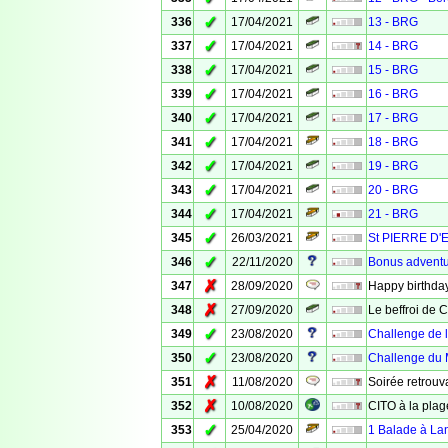
✓
336
17/04/2021
13 - BRG
✓
337
17/04/2021
14 - BRG
✓
338
17/04/2021
15 - BRG
✓
339
17/04/2021
16 - BRG
✓
340
17/04/2021
17 - BRG
✓
341
17/04/2021
18 - BRG
✓
342
17/04/2021
19 - BRG
✓
343
17/04/2021
20 - BRG
✓
344
17/04/2021
21 - BRG
✓
345
26/03/2021
St PIERRE D'
✓
346
22/11/2020
Bonus adventur
✗
347
28/09/2020
Happy birthda
✗
348
27/09/2020
Le beffroi de 
✓
349
23/08/2020
Challenge de l
✓
350
23/08/2020
Challenge du M
✗
351
11/08/2020
Soirée retrouva
✗
352
10/08/2020
CITO à la plag
✓
353
25/04/2020
1 Balade à La