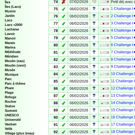
✗
74
07/02/2026
Petit déj avec 
Îles
Îles (Lacs)
✓
1 Challenge I 
75
06/02/2026
Illustre
✓
Jardin
2 Challenge I 
76
06/02/2026
Lacs
✓
3 Challenge I 
77
06/02/2026
Lacs +2000
Lachaise
✓
4 Challenge I
78
06/02/2026
Lavoir
✓
5 Challenge I 
79
06/02/2026
Manoir
Marais
✓
6 Challenge I 
80
06/02/2026
Marina
✓
Médiévale
7 Challenge 
81
06/02/2026
Méridien
✓
8 Challenge I 
82
06/02/2026
Moulin (eau)
Moulin (vent)
✓
9 Challenge I 
83
06/02/2026
Musée
✓
10 Challenge 
84
06/02/2026
Musique
Parc
✓
11 Challenge I
85
06/02/2026
Parc à thème
✓
Phare
12 Challenge I
86
06/02/2026
Plage
✓
13 Challenge 
87
06/02/2026
Refuge
Rocher
✓
14 Challenge 
88
06/02/2026
Statue
✓
15 Challenge I
89
06/02/2026
Summit
UNESCO
✓
16 Challenge
90
06/02/2026
Université
✓
Vauban
17 Challenge 
91
06/02/2026
Velib
✓
18 Challenge I
92
06/02/2026
Village (plus beau)