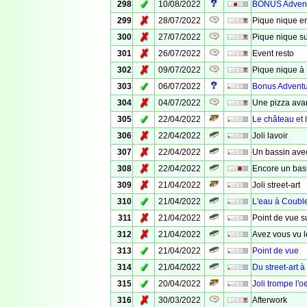
✓
298
10/08/2022
BONUS Adven
✗
299
28/07/2022
Pique nique e
✗
300
27/07/2022
Pique nique su
✗
301
26/07/2022
Event resto
✗
302
09/07/2022
Pique nique à
✓
303
06/07/2022
Bonus Adventur
✗
304
04/07/2022
Une pizza avan
✓
305
22/04/2022
Le château et
✗
306
22/04/2022
Joli lavoir
✗
307
22/04/2022
Un bassin avec
✗
308
22/04/2022
Encore un bass
✗
309
21/04/2022
Joli street-art
✓
310
21/04/2022
L'eau à Coubl
✗
311
21/04/2022
Point de vue s
✗
312
21/04/2022
Avez vous vu le
✓
313
21/04/2022
Point de vue
✓
314
21/04/2022
Du street-art 
✓
315
20/04/2022
Joli trompe l'oe
✗
316
30/03/2022
Afterwork