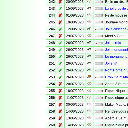
✗
242
20/09/2023
Enfin un rösti 
✓
243
15/09/2023
La jolie petite
✗
244
01/09/2023
Petite mousse 
✗
245
19/08/2023
Journée mondi
✓
246
12/08/2023
Jolie cascade 
✗
247
29/07/2023
Meet & Greet
✓
248
26/07/2023
Jolie croix
✓
249
26/07/2023
Joli monument
✓
250
26/07/2023
Le monument 
✓
251
26/07/2023
Jolie 💒
✓
252
26/07/2023
Pont Romain S
✓
253
26/07/2023
Croix Saint Ma
✗
254
20/07/2023
Apero à l'aire 
✗
255
18/07/2023
Pique-Nique af
✗
256
11/07/2023
Pique nique a
✗
257
30/06/2023
Maker Magic: É
✗
258
14/06/2023
Rendez-vous a
✗
259
13/06/2023
Apéro à Saint
✗
260
14/05/2023
Pique-nique pr