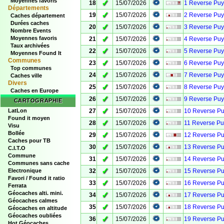
Moyennes favoris
✓
18
15/07/2026
1 Reverse Puy
Départements
✓
19
15/07/2026
2 Reverse Puy
Caches département
Durées caches
✓
20
15/07/2026
3 Reverse Puy
Nombre Events
✓
Moyennes favoris
21
15/07/2026
4 Reverse Puy
Taux archivées
✓
22
15/07/2026
5 Reverse Puy
Moyennes Found It
Communes
✓
23
15/07/2026
6 Reverse Puy
Top communes
✓
24
15/07/2026
7 Reverse Puy
Caches ville
Divers
✓
25
15/07/2026
8 Reverse Puy
Caches en Europe
✓
26
15/07/2026
9 Reverse Puy
CARTOGRAPHIE
✓
LatLon
27
15/07/2026
10 Reverse Pu
Found it moyen
✓
28
15/07/2026
11 Reverse Pu
Visu
Bollée
✓
29
15/07/2026
12 Reverse Pu
Caches pour TB
✓
30
15/07/2026
13 Reverse Pu
C.I.T.O
Commune
✓
31
15/07/2026
14 Reverse Pu
Communes sans cache
✓
Electronique
32
15/07/2026
15 Reverse Pu
Favori / Found it ratio
✓
33
15/07/2026
16 Reverse Pu
Ferrata
Géocaches alti. mini.
✓
34
15/07/2026
17 Reverse Pu
Géocaches calmes
✓
35
15/07/2026
18 Reverse Pu
Géocaches en altitude
Géocaches oubliées
✓
36
15/07/2026
19 Reverse Pu
Hot Géocaches