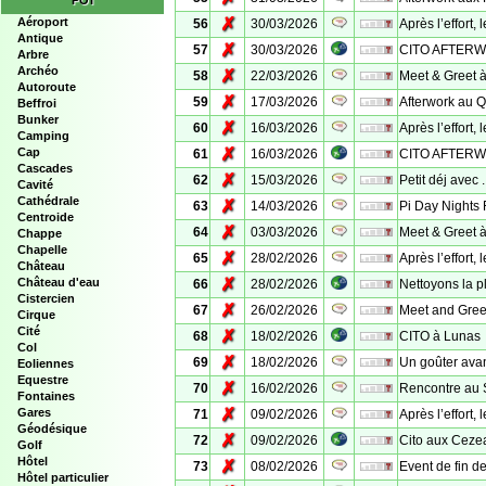
POI
✗
Aéroport
56
30/03/2026
Après l’effort, 
Antique
✗
57
30/03/2026
CITO AFTERW
Arbre
Archéo
✗
58
22/03/2026
Meet & Greet 
Autoroute
✗
59
17/03/2026
Afterwork au 
Beffroi
Bunker
✗
60
16/03/2026
Après l’effort, 
Camping
✗
Cap
61
16/03/2026
CITO AFTERW
Cascades
✗
62
15/03/2026
Petit déj avec ......
Cavité
Cathédrale
✗
63
14/03/2026
Pi Day Nights 
Centroide
✗
64
03/03/2026
Meet & Greet 
Chappe
Chapelle
✗
65
28/02/2026
Après l’effort, 
Château
✗
Château d'eau
66
28/02/2026
Nettoyons la p
Cistercien
✗
67
26/02/2026
Meet and Gree
Cirque
Cité
✗
68
18/02/2026
CITO à Lunas
Col
✗
69
18/02/2026
Un goûter avan
Eoliennes
Equestre
✗
70
16/02/2026
Rencontre au 
Fontaines
✗
Gares
71
09/02/2026
Après l’effort, 
Géodésique
✗
72
09/02/2026
Cito aux Ceze
Golf
Hôtel
✗
73
08/02/2026
Event de fin 
Hôtel particulier