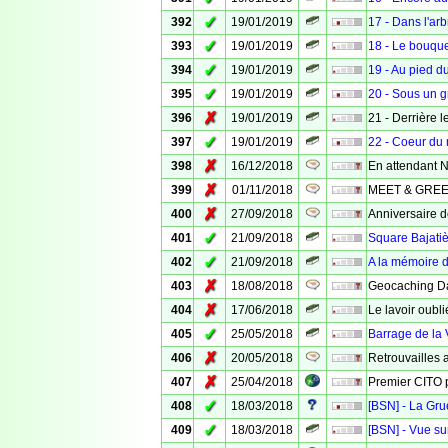
✓
392
19/01/2019
17 - Dans l'arb
✓
393
19/01/2019
18 - Le bouque
✓
394
19/01/2019
19 - Au pied d
✓
395
19/01/2019
20 - Sous un g
✗
396
19/01/2019
21 - Derrière le
✓
397
19/01/2019
22 - Coeur du 
✗
398
16/12/2018
En attendant 
✗
399
01/11/2018
MEET & GRE
✗
400
27/09/2018
Anniversaire d
✓
401
21/09/2018
Square Bajati
✓
402
21/09/2018
A la mémoire d
✗
403
18/08/2018
Geocaching D
✗
404
17/06/2018
Le lavoir oubli
✓
405
25/05/2018
Barrage de la
✗
406
20/05/2018
Retrouvailles 
✗
407
25/04/2018
Premier CITO 
✓
408
18/03/2018
[BSN] - La Gru
✓
409
18/03/2018
[BSN] - Vue su