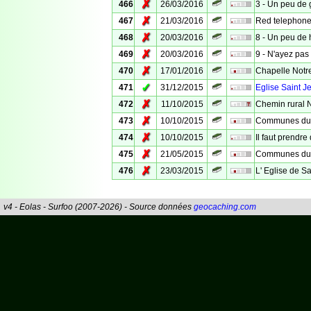
✗
466
26/03/2016
3 - Un peu de 
✗
467
21/03/2016
Red telephone
✗
468
20/03/2016
8 - Un peu de 
✗
469
20/03/2016
9 - N'ayez pas 
✗
470
17/01/2016
Chapelle Not
✓
471
31/12/2015
Eglise Saint J
✗
472
11/10/2015
Chemin rural 
✗
473
10/10/2015
Communes du C
✗
474
10/10/2015
Il faut prendre
✗
475
21/05/2015
Communes du C
✗
476
23/03/2015
L' Eglise de S
v4 - Eolas - Surfoo (2007-2026) - Source données
geocaching.com