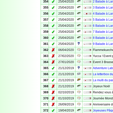
✓
354
25/04/2020
2 Balade à La
✓
355
25/04/2020
3 Balade à La
✓
356
25/04/2020
4 Balade à La
✓
357
25/04/2020
5 Balade à La
✓
358
25/04/2020
6 Balade à La
✓
359
25/04/2020
7 Balade à La
✓
360
25/04/2020
8 Balade à La
✓
361
25/04/2020
9 Balade à La
✗
362
06/04/2020
Flammekueche
✗
363
27/02/2020
Yucca ! Event p
✗
364
27/01/2020
Event 3 Brass
✓
365
21/12/2019
Adventure Lab 
✓
366
21/12/2019
La letterbox d
✓
367
21/12/2019
La multi du pa
✗
368
21/12/2019
Joyeux Noël
✗
369
02/10/2019
Rendez vous à
✗
370
01/10/2019
Journée Mondi
✗
371
26/09/2019
Anniversaire d
✓
372
19/04/2019
Joyeuses Pâq