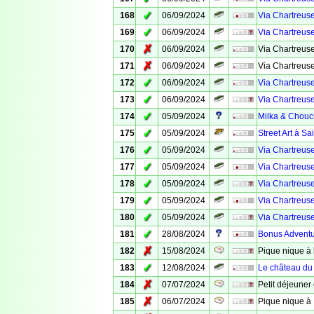
✓
168
06/09/2024
Via Chartreuse
✓
169
06/09/2024
Via Chartreuse
✗
170
06/09/2024
Via Chartreuse
✗
171
06/09/2024
Via Chartreuse
✓
172
06/09/2024
Via Chartreuse
✓
173
06/09/2024
Via Chartreuse
✓
174
05/09/2024
Milka & Chouc
✓
175
05/09/2024
Street Art à Sa
✓
176
05/09/2024
Via Chartreuse
✓
177
05/09/2024
Via Chartreuse
✓
178
05/09/2024
Via Chartreuse
✓
179
05/09/2024
Via Chartreuse
✓
180
05/09/2024
Via Chartreuse
✓
181
28/08/2024
Bonus Adventu
✗
182
15/08/2024
Pique nique à 
✓
183
12/08/2024
Le château du
✗
184
07/07/2024
Petit déjeuner 
✗
185
06/07/2024
Pique nique à 