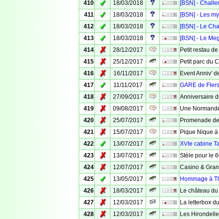
✓
410
18/03/2018
[BSN] - Chall
✓
411
18/03/2018
[BSN] - Les my
✓
412
18/03/2018
[BSN] - Le Ch
✓
413
18/03/2018
[BSN] - Le Me
✗
414
28/12/2017
Petit restau de 
✗
415
25/12/2017
Petit parc du 
✗
416
16/11/2017
Event Anniv' d
✓
417
11/11/2017
GARE de Fler
✗
418
27/09/2017
Anniversaire d
✗
419
09/08/2017
Une Normande
✗
420
25/07/2017
Promenade des
✗
421
15/07/2017
Pique Nique à
✓
422
13/07/2017
XVIe cabine Tar
✗
423
13/07/2017
Stèle pour le
✗
424
12/07/2017
Casino & Gran
✓
425
13/05/2017
Hommage à Th
✗
426
18/03/2017
Le château du 
✗
427
12/03/2017
La letterbox 
✗
428
12/03/2017
Les Hirondell