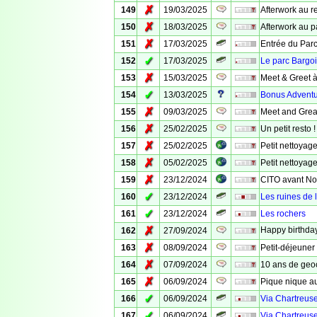
✗
149
19/03/2025
Afterwork au re
✗
150
18/03/2025
Afterwork au p
✗
151
17/03/2025
Entrée du Par
✓
152
17/03/2025
Le parc Bargo
✗
153
15/03/2025
Meet & Greet à
✓
154
13/03/2025
Bonus Adventu
✗
155
09/03/2025
Meet and Grea
✗
156
25/02/2025
Un petit resto !
✗
157
25/02/2025
Petit nettoyage
✗
158
05/02/2025
Petit nettoyage
✗
159
23/12/2024
CITO avant No
✓
160
23/12/2024
Les ruines de 
✓
161
23/12/2024
Les rochers
✗
Happy birthday
162
27/09/2024
✗
163
08/09/2024
Petit-déjeuner
✗
164
07/09/2024
10 ans de geoc
✗
165
06/09/2024
Pique nique au
✓
166
06/09/2024
Via Chartreuse
✓
167
06/09/2024
Via Chartreus