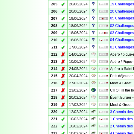
✓
205
20/06/2024
19 Challenges de
✓
206
20/06/2024
20 Challenges 
✓
05 Challenges d
207
19/06/2024
✓
208
18/06/2024
02 Challenges d
✓
209
18/06/2024
03 Challenges d
✓
04 Challenges d
210
18/06/2024
✓
211
17/06/2024
01 Challenges d
✗
212
14/06/2024
Apero / pique-
✗
213
10/06/2024
Apéro / Pique-
✗
214
24/05/2024
Apéro à Saint
✗
215
20/04/2024
Petit déjeuner
✗
216
27/02/2024
Meet & Greet
✗
217
23/02/2024
CITO Fill the bo
✗
218
20/02/2024
Évent Burger --
✗
219
17/02/2024
Meet & Greet
✓
220
12/02/2024
3 Chemin des
✓
221
10/02/2024
1 Chemin des
✓
222
10/02/2024
2 Chemin des
✓
223
10/02/2024
4 Chemin des