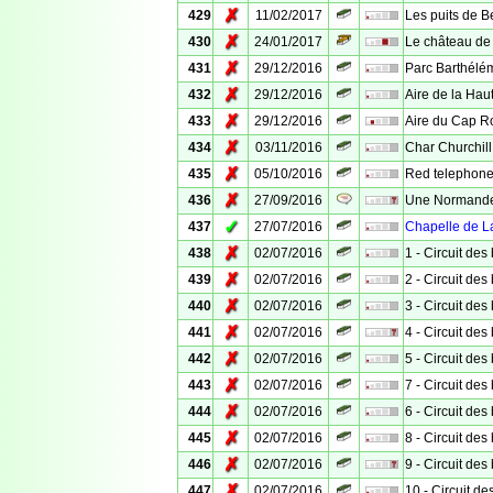
✗
429
11/02/2017
Les puits de B
✗
430
24/01/2017
Le château de
✗
431
29/12/2016
Parc Barthélé
✗
432
29/12/2016
Aire de la Hau
✗
433
29/12/2016
Aire du Cap 
✗
434
03/11/2016
Char Churchill
✗
435
05/10/2016
Red telephone
✗
436
27/09/2016
Une Normande
✓
437
27/07/2016
Chapelle de 
✗
438
02/07/2016
1 - Circuit des
✗
439
02/07/2016
2 - Circuit des
✗
440
02/07/2016
3 - Circuit des
✗
441
02/07/2016
4 - Circuit des
✗
442
02/07/2016
5 - Circuit des
✗
443
02/07/2016
7 - Circuit des
✗
444
02/07/2016
6 - Circuit des
✗
445
02/07/2016
8 - Circuit des
✗
446
02/07/2016
9 - Circuit des
✗
447
02/07/2016
10 - Circuit d