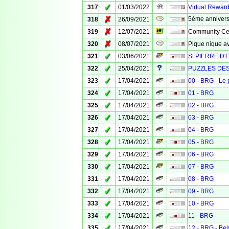
✓
317
01/03/2022
Virtual Rewar
✗
5ème anniversa
318
26/09/2021
✗
319
12/07/2021
Community Cele
✗
320
08/07/2021
Pique nique a
✓
321
03/06/2021
St PIERRE D'
✓
322
25/04/2021
PUZZLES DE
✓
323
17/04/2021
00 - BRG - Le 
✓
324
17/04/2021
01 - BRG
✓
325
17/04/2021
02 - BRG
✓
326
17/04/2021
03 - BRG
✓
327
17/04/2021
04 - BRG
✓
328
17/04/2021
05 - BRG
✓
329
17/04/2021
06 - BRG
✓
330
17/04/2021
07 - BRG
✓
331
17/04/2021
08 - BRG
✓
332
17/04/2021
09 - BRG
✓
333
17/04/2021
10 - BRG
✓
334
17/04/2021
11 - BRG
✓
335
17/04/2021
12 - BRG - Be