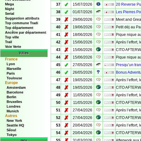
✓
Mega
37
15/07/2026
20 Reverse Pu
Night
✓
38
01/07/2026
Les Pierres P
Serial
Suggestion attributs
✗
39
29/06/2026
Meet and Grea
Top commune Tradi
✗
40
19/06/2026
Petit déj au Par
Top département
Ancêtre par département
✗
41
18/06/2026
Pique nique a
Top ville
✗
Trail
42
15/06/2026
Après l’effort, 
Voie Verte
✗
43
15/06/2026
CITO AFTERW
Villes
✗
44
15/06/2026
Pique nique a
France
Lyon
✓
45
27/05/2026
Presqu’un tran
Marseille
✓
46
26/05/2026
Bonus Adventu
Paris
Toulouse
✗
47
19/05/2026
Après l’effort, 
Europe
✗
48
19/05/2026
CITO AFTERW
Amsterdam
Barcelone
✗
49
11/05/2026
Après l’effort, 
Berlin
Bruxelles
✗
50
11/05/2026
CITO AFTERW
Londres
✗
51
27/04/2026
Après l’effort, 
Munich
Autres
✗
52
27/04/2026
CITO AFTERW
New York
✗
53
20/04/2026
Après l’effort, 
Seattle HQ
Séoul
✗
54
20/04/2026
CITO AFTERW
Tokyo
✗
55
31/03/2026
Afterwork aux 