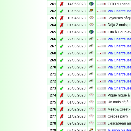
✗
261
14/05/2023
CITO du canal 
✓
262
13/05/2023
Via Chartreuse 
✗
263
10/04/2023
Joyeuses pâqu
✗
Déjà 2 mois po
264
01/04/2023
✗
265
01/04/2023
Cito à Coublev
✓
266
29/03/2023
Via Chartreus
✓
267
29/03/2023
Via Chartreuse
✓
268
29/03/2023
Via Chartreuse 
✓
269
29/03/2023
Via Chartreus
✓
270
29/03/2023
Via Chartreuse
✓
271
28/03/2023
Via Chartreuse 
✓
272
28/03/2023
Via Chartreuse
✓
273
26/03/2023
Via Chartreuse
✗
274
05/03/2023
Pique nique à 
✗
Un mois déjà !
275
01/03/2023
✗
276
20/02/2023
Meet & Greet -
✗
277
11/02/2023
Crêpes party
✗
278
09/02/2023
L'escabeau au
✓
279
08/02/2023
Mission ou Bon