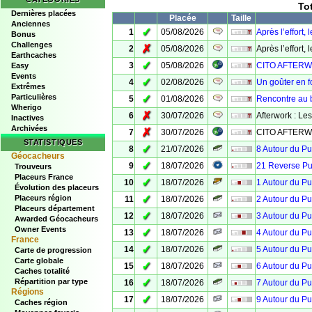
Tot
Dernières placées
Placée
Taille
Anciennes
✓
1
05/08/2026
Après l’effort, 
Bonus
Challenges
✗
2
05/08/2026
Après l’effort, 
Earthcaches
✓
3
05/08/2026
CITO AFTERW
Easy
Events
✓
4
02/08/2026
Un goûter en f
Extrêmes
Particulières
✓
5
01/08/2026
Rencontre au 
Wherigo
✗
6
30/07/2026
Afterwork : Le
Inactives
Archivées
✗
7
30/07/2026
CITO AFTER
STATISTIQUES
✓
8
21/07/2026
8 Autour du P
Géocacheurs
✓
9
18/07/2026
21 Reverse Pu
Trouveurs
Placeurs France
✓
10
18/07/2026
1 Autour du P
Évolution des placeurs
✓
Placeurs région
11
18/07/2026
2 Autour du P
Placeurs département
✓
12
18/07/2026
3 Autour du P
Awarded Géocacheurs
Owner Events
✓
13
18/07/2026
4 Autour du P
France
✓
14
18/07/2026
5 Autour du P
Carte de progression
Carte globale
✓
15
18/07/2026
6 Autour du P
Caches totalité
✓
Répartition par type
16
18/07/2026
7 Autour du P
Régions
✓
17
18/07/2026
9 Autour du P
Caches région