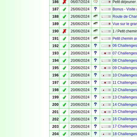
✗
186
06/07/2024
Petit déjeune
✓
187
26/06/2024
Bonus - Visite
✓
188
26/06/2024
Route de Ch
✓
189
26/06/2024
Vue sur le gr
✗
190
26/06/2024
1 / Petit che
✓
191
26/06/2024
Petit chemin 
✓
06 Challenges d
192
20/06/2024
✓
193
20/06/2024
07 Challenges 
✓
194
20/06/2024
08 Challenges 
✓
195
20/06/2024
09 Challenges 
✓
196
20/06/2024
10 Challenges 
✓
197
20/06/2024
11 Challenges 
✓
198
20/06/2024
12 Challenges 
✓
199
20/06/2024
13 Challenges d
✓
200
20/06/2024
14 Challenges 
✓
15 Challenges d
201
20/06/2024
✓
16 Challenges d
202
20/06/2024
✓
17 Challenges d
203
20/06/2024
✓
204
20/06/2024
18 Challenges d