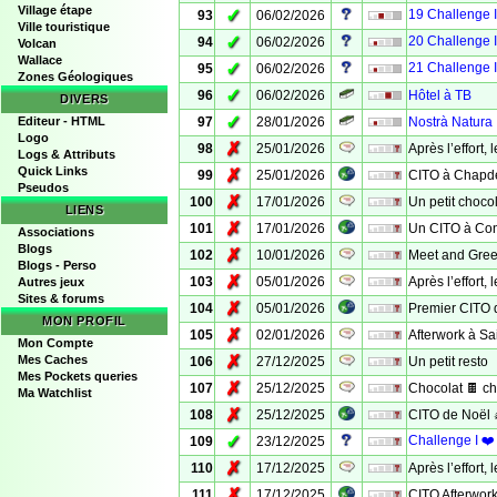
Village étape
✓
19 Challenge 
93
06/02/2026
Ville touristique
✓
20 Challenge 
94
06/02/2026
Volcan
Wallace
✓
21 Challenge I
95
06/02/2026
Zones Géologiques
✓
96
06/02/2026
Hôtel à TB
DIVERS
✓
Editeur - HTML
97
28/01/2026
Nostrà Natura 
Logo
✗
98
25/01/2026
Après l’effort, 
Logs & Attributs
Quick Links
✗
99
25/01/2026
CITO à Chapde
Pseudos
✗
100
17/01/2026
Un petit choco
LIENS
✗
101
17/01/2026
Un CITO à Co
Associations
Blogs
✗
102
10/01/2026
Meet and Gree
Blogs - Perso
✗
103
05/01/2026
Après l’effort, 
Autres jeux
Sites & forums
✗
104
05/01/2026
Premier CITO
MON PROFIL
✗
105
02/01/2026
Afterwork à Sai
Mon Compte
✗
Mes Caches
106
27/12/2025
Un petit resto
Mes Pockets queries
✗
107
25/12/2025
Chocolat 🍫 c
Ma Watchlist
✗
108
25/12/2025
CITO de Noël 
✓
Challenge I ❤
109
23/12/2025
✗
110
17/12/2025
Après l’effort, 
✗
111
17/12/2025
CITO Afterwor