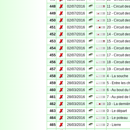
✗
448
02/07/2016
11 - Circuit de
✗
449
02/07/2016
12 - Circuit d
✗
450
02/07/2016
13 - Circuit d
✗
451
02/07/2016
20 - Circuit d
✗
452
02/07/2016
14 - Circuit d
✗
453
02/07/2016
15 - Circuit d
✗
454
02/07/2016
16 - Circuit d
✗
455
02/07/2016
17 - Circuit d
✗
456
02/07/2016
18 - Circuit d
✗
457
02/07/2016
19 - Circuit d
✗
458
28/03/2016
4 - La souche
✗
459
28/03/2016
5 - Entre les 
✗
460
28/03/2016
6 - Au bout du f
✗
461
28/03/2016
7 - Au pied de 
✗
462
28/03/2016
10 - La dernièr
✗
463
26/03/2016
0 - Le départ
✗
464
26/03/2016
1 - Le poteau
✗
465
26/03/2016
2 - Lierre