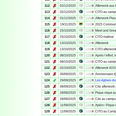
✗
112
02/12/2025
Afterwork aux 
✗
113
02/12/2025
CITO au camp
✗
114
01/12/2025
Afterwork Pla
✗
115
19/11/2025
2025 Communit
✗
116
25/10/2025
Meet and Great
✗
117
25/10/2025
CITO matinal
✗
118
13/10/2025
Afterwork
✗
119
13/10/2025
CITO afterwor
✗
120
08/10/2025
Après l’effort, 
✗
121
08/10/2025
CITO au camp
✗
122
02/10/2025
Afterwork #2XX
✗
123
30/09/2025
Anniversaire 🎂
✓
124
29/09/2025
Les églises du
✗
125
08/09/2025
Cito afterwork
✗
126
28/08/2025
Pique nique p
✗
127
28/08/2025
Cito au campu
✗
128
11/08/2025
Apéro / Pique
✗
129
11/08/2025
CITO au Cam