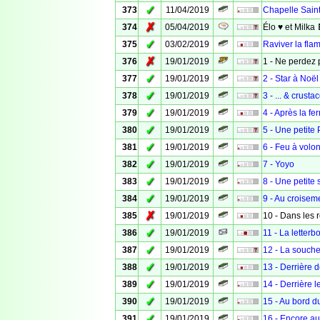
✓
373
11/04/2019
Chapelle Sain
✗
374
05/04/2019
Élo ♥️ et Milka
✓
375
03/02/2019
Raviver la flam
✗
376
19/01/2019
1 - Ne perdez 
✓
377
19/01/2019
2 - Star à Noël
✓
378
19/01/2019
3 - ... & crustac
✓
379
19/01/2019
4 - Après la fer
✓
380
19/01/2019
5 - Une petite
✓
381
19/01/2019
6 - Feu à volo
✓
382
19/01/2019
7 - Yoyo
✓
383
19/01/2019
8 - Une petite s
✓
384
19/01/2019
9 - Au croisem
✗
385
19/01/2019
10 - Dans les 
✓
386
19/01/2019
11 - La letterb
✓
387
19/01/2019
12 - La souch
✓
388
19/01/2019
13 - Derrière d
✓
389
19/01/2019
14 - Derrière 
✓
390
19/01/2019
15 - Au bord 
✓
391
19/01/2019
16 - Encore a