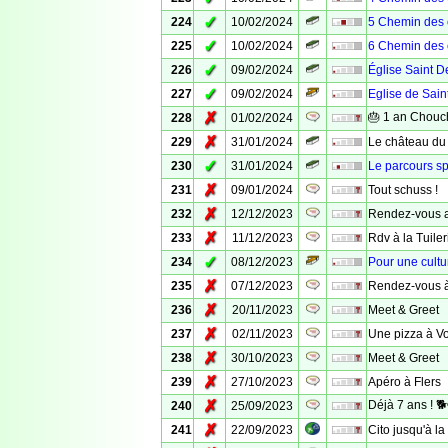
✓
224
10/02/2024
5 Chemin des
✓
225
10/02/2024
6 Chemin des
✓
226
09/02/2024
Église Saint D
✓
227
09/02/2024
Eglise de Sain
✗
🎂 1 an Chouch
228
01/02/2024
✗
229
31/01/2024
Le château du
✓
230
31/01/2024
Le parcours sp
✗
231
09/01/2024
Tout schuss !
✗
232
12/12/2023
Rendez-vous a
✗
233
11/12/2023
Rdv à la Tuileri
✓
234
08/12/2023
Pour une cultu
✗
235
07/12/2023
Rendez-vous à
✗
236
20/11/2023
Meet & Greet
✗
237
02/11/2023
Une pizza à Vo
✗
238
30/10/2023
Meet & Greet
✗
239
27/10/2023
Apéro à Flers
✗
Déjà 7 ans ! 
240
25/09/2023
✗
241
22/09/2023
Cito jusqu'à la