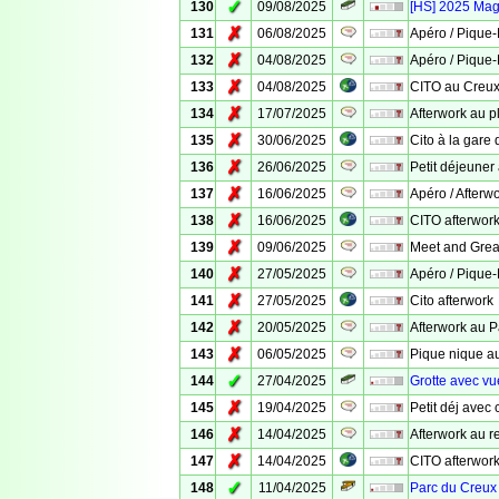
✓
130
09/08/2025
[HS] 2025 Mag
✗
131
06/08/2025
Apéro / Pique
✗
132
04/08/2025
Apéro / Pique
✗
133
04/08/2025
CITO au Creux 
✗
134
17/07/2025
Afterwork au p
✗
135
30/06/2025
Cito à la gare 
✗
136
26/06/2025
Petit déjeuner 
✗
137
16/06/2025
Apéro / Afterw
✗
138
16/06/2025
CITO afterwor
✗
139
09/06/2025
Meet and Grea
✗
140
27/05/2025
Apéro / Pique
✗
141
27/05/2025
Cito afterwork
✗
142
20/05/2025
Afterwork au P
✗
143
06/05/2025
Pique nique a
✓
144
27/04/2025
Grotte avec vu
✗
145
19/04/2025
Petit déj avec 
✗
146
14/04/2025
Afterwork au re
✗
147
14/04/2025
CITO afterwork
✓
148
11/04/2025
Parc du Creux 