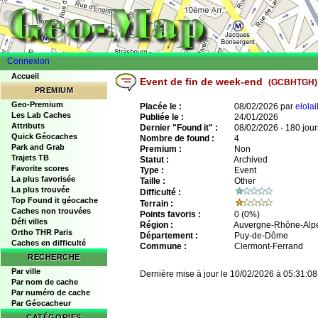
Connexion
Accueil
Event de fin de week-end
(GCBHTGH)
PREMIUM
Geo-Premium
Placée le :
08/02/2026 par
elolai
Les Lab Caches
Publiée le :
24/01/2026
Attributs
Dernier "Found it" :
08/02/2026 - 180 jour
Quick Géocaches
Nombre de found :
4
Park and Grab
Premium :
Non
Trajets TB
Statut :
Archived
Favorite scores
Type :
Event
La plus favorisée
Taille :
Other
La plus trouvée
Difficulté :
Top Found it géocache
Terrain :
Caches non trouvées
Points favoris :
0
(0%)
Défi villes
Région :
Auvergne-Rhône-Alp
Ortho THR Paris
Département :
Puy-de-Dôme
Caches en difficulté
Commune :
Clermont-Ferrand
RECHERCHE
Par ville
Dernière mise à jour le 10/02/2026 à 05:31:08
Par nom de cache
Par numéro de cache
Par Géocacheur
CATÉGORIES